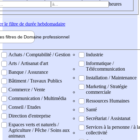
heures
er
le filtre de durée hebdomadaire
les filtres de
Domaine pro
fessionnel
ne professionel
Achats / Comptabilité / Gestion
Industrie
Arts / Artisanat d'art
Informatique /
Télécommunication
Banque / Assurance
Installation / Maintenance
Bâtiment / Travaux Publics
Marketing / Stratégie
Commerce / Vente
commerciale
Communication / Multimédia
Ressources Humaines
Conseil / Etudes
Santé
Direction d'entreprise
Secrétariat / Assistanat
Espaces verts et naturels /
Services à la personne / à l
Agriculture / Pêche / Soins aux
collectivité
animaux