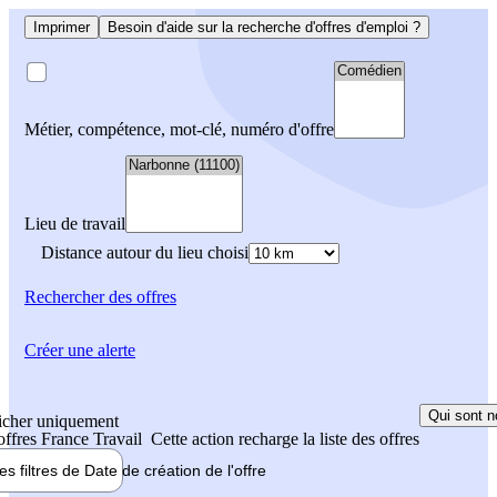
Imprimer
Besoin d'aide sur la recherche d'offres d'emploi ?
Métier, compétence, mot-clé, numéro d'offre
Lieu de travail
Distance autour du lieu choisi
Rechercher
des offres
Créer une alerte
Qui sont n
icher uniquement
 offres France Travail
Cette action recharge la liste des offres
les filtres de
Date de création
de l'offre