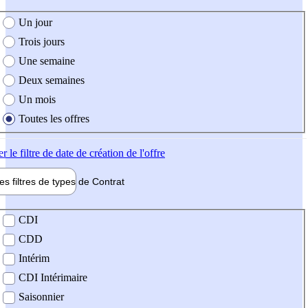
e création de l'offre
Un jour
Trois jours
Une semaine
Deux semaines
Un mois
Toutes les offres
er
le filtre de date de création de l'offre
les filtres de types de
Contrat
de contrat
CDI
CDD
Intérim
CDI Intérimaire
Saisonnier