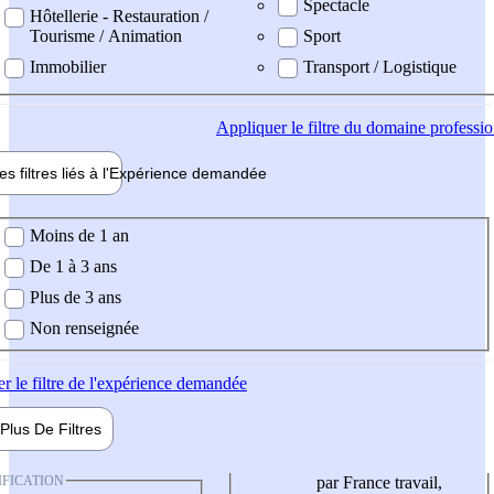
Spectacle
Hôtellerie - Restauration /
Tourisme / Animation
Sport
Immobilier
Transport / Logistique
Appliquer
le filtre du domaine professi
es filtres liés à l'
Expérience
demandée
ience demandée
Moins de 1 an
De 1 à 3 ans
Plus de 3 ans
Non renseignée
er
le filtre de l'expérience demandée
Plus De
Filtres
IFICATION
par France travail,