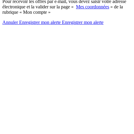
Pour recevoir les offres par e-mail, vous devez saisir votre adresse
électronique et la valider sur la page «
Mes coordonnées
» de la
rubrique « Mon compte »
Annuler
Enregistrer mon alerte
Enregistrer
mon alerte