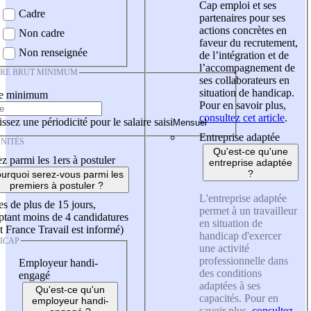
Cap emploi et ses
Cadre
partenaires pour ses
actions concrètes en
Non cadre
faveur du recrutement,
Non renseignée
de l’intégration et de
l’accompagnement de
IRE BRUT MINIMUM
ses collaborateurs en
situation de handicap.
re minimum
Pour en savoir plus,
consultez cet article
.
ssez une périodicité pour le salaire saisi
Entreprise adaptée
NITÉS
Qu'est-ce qu'une
z parmi les 1ers à postuler
entreprise adaptée
?
urquoi serez-vous parmi les
premiers à postuler ?
L'entreprise adaptée
es de plus de 15 jours,
permet à un travailleur
tant moins de 4 candidatures
en situation de
t France Travail est informé)
handicap d'exercer
ICAP
une activité
professionnelle dans
Employeur handi-
des conditions
engagé
adaptées à ses
Qu'est-ce qu'un
capacités. Pour en
employeur handi-
savoir plus,
consultez