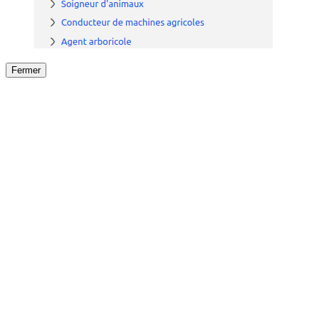
Fermer
Fermer
le détail de l'offre
/
Offre
sur
Offre précéden