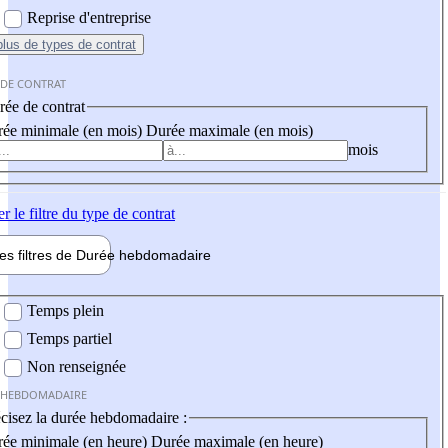
Reprise d'entreprise
plus
de types de contrat
 DE CONTRAT
ée de contrat
ée minimale (en mois)
Durée maximale (en mois)
mois
er
le filtre du type de contrat
les filtres de
Durée hebdo
madaire
 hebdomadaire
Temps plein
Temps partiel
Non renseignée
 HEBDOMADAIRE
cisez la durée hebdomadaire :
ée minimale (en heure)
Durée maximale (en heure)