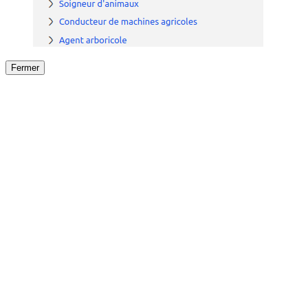
Fermer
Fermer
le détail de l'offre
/
Offre
sur
Offre précéden