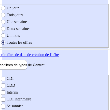
e création de l'offre
Un jour
Trois jours
Une semaine
Deux semaines
Un mois
Toutes les offres
er
le filtre de date de création de l'offre
les filtres de types de
Contrat
de contrat
CDI
CDD
Intérim
CDI Intérimaire
Saisonnier