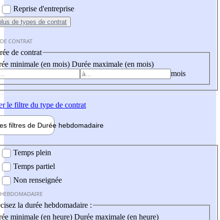
Reprise d'entreprise
plus
de types de contrat
 DE CONTRAT
ée de contrat
ée minimale (en mois)
Durée maximale (en mois)
mois
er
le filtre du type de contrat
les filtres de
Durée hebdo
madaire
 hebdomadaire
Temps plein
Temps partiel
Non renseignée
 HEBDOMADAIRE
cisez la durée hebdomadaire :
ée minimale (en heure)
Durée maximale (en heure)