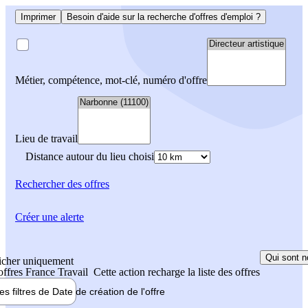
Imprimer
Besoin d'aide sur la recherche d'offres d'emploi ?
Métier, compétence, mot-clé, numéro d'offre
Lieu de travail
Distance autour du lieu choisi
Rechercher
des offres
Créer une alerte
Qui sont n
icher uniquement
 offres France Travail
Cette action recharge la liste des offres
les filtres de
Date de création
de l'offre