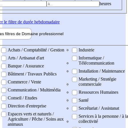
heures
er
le filtre de durée hebdomadaire
les filtres de
Domaine pro
fessionnel
ne professionel
Achats / Comptabilité / Gestion
Industrie
Arts / Artisanat d'art
Informatique /
Télécommunication
Banque / Assurance
Installation / Maintenance
Bâtiment / Travaux Publics
Marketing / Stratégie
Commerce / Vente
commerciale
Communication / Multimédia
Ressources Humaines
Conseil / Etudes
Santé
Direction d'entreprise
Secrétariat / Assistanat
Espaces verts et naturels /
Services à la personne / à l
Agriculture / Pêche / Soins aux
collectivité
animaux