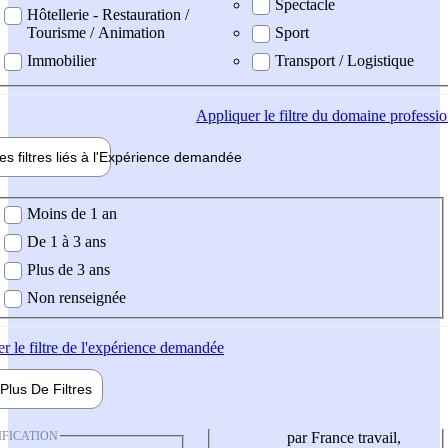
Spectacle
Hôtellerie - Restauration /
Tourisme / Animation
Sport
Immobilier
Transport / Logistique
Appliquer
le filtre du domaine professi
es filtres liés à l'
Expérience
demandée
ience demandée
Moins de 1 an
De 1 à 3 ans
Plus de 3 ans
Non renseignée
er
le filtre de l'expérience demandée
Plus De
Filtres
IFICATION
par France travail,