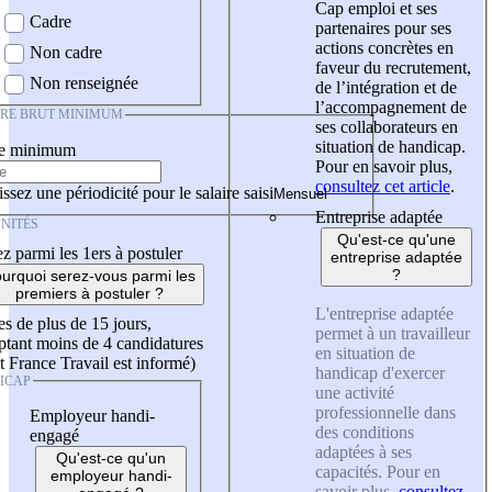
Cap emploi et ses
Cadre
partenaires pour ses
actions concrètes en
Non cadre
faveur du recrutement,
Non renseignée
de l’intégration et de
l’accompagnement de
IRE BRUT MINIMUM
ses collaborateurs en
situation de handicap.
re minimum
Pour en savoir plus,
consultez cet article
.
ssez une périodicité pour le salaire saisi
Entreprise adaptée
NITÉS
Qu'est-ce qu'une
z parmi les 1ers à postuler
entreprise adaptée
?
urquoi serez-vous parmi les
premiers à postuler ?
L'entreprise adaptée
es de plus de 15 jours,
permet à un travailleur
tant moins de 4 candidatures
en situation de
t France Travail est informé)
handicap d'exercer
ICAP
une activité
professionnelle dans
Employeur handi-
des conditions
engagé
adaptées à ses
Qu'est-ce qu'un
capacités. Pour en
employeur handi-
savoir plus,
consultez