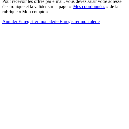
Pour recevoir les offres par e-mail, vous devez saisir votre adresse
électronique et la valider sur la page «
Mes coordonnées
» de la
rubrique « Mon compte »
Annuler
Enregistrer mon alerte
Enregistrer
mon alerte