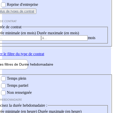
Reprise d'entreprise
plus
de types de contrat
 DE CONTRAT
ée de contrat
ée minimale (en mois)
Durée maximale (en mois)
mois
er
le filtre du type de contrat
les filtres de
Durée hebdo
madaire
 hebdomadaire
Temps plein
Temps partiel
Non renseignée
 HEBDOMADAIRE
cisez la durée hebdomadaire :
ée minimale (en heure)
Durée maximale (en heure)