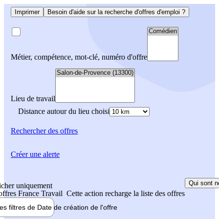
Imprimer
Besoin d'aide sur la recherche d'offres d'emploi ?
Métier, compétence, mot-clé, numéro d'offre
Lieu de travail
Distance autour du lieu choisi
Rechercher
des offres
Créer une alerte
Qui sont n
icher uniquement
 offres France Travail
Cette action recharge la liste des offres
les filtres de
Date de création
de l'offre