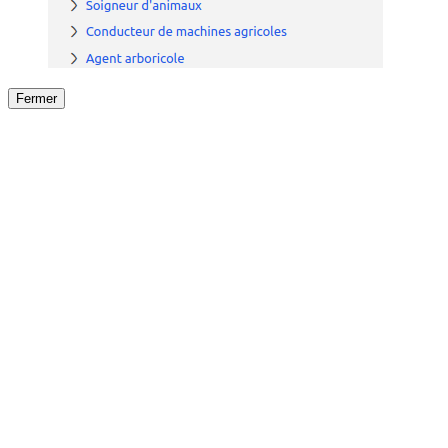
Fermer
Fermer
le détail de l'offre
/
Offre
sur
Offre précéden