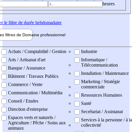
heures
er
le filtre de durée hebdomadaire
les filtres de
Domaine pro
fessionnel
ne professionel
Achats / Comptabilité / Gestion
Industrie
Arts / Artisanat d'art
Informatique /
Télécommunication
Banque / Assurance
Installation / Maintenance
Bâtiment / Travaux Publics
Marketing / Stratégie
Commerce / Vente
commerciale
Communication / Multimédia
Ressources Humaines
Conseil / Etudes
Santé
Direction d'entreprise
Secrétariat / Assistanat
Espaces verts et naturels /
Services à la personne / à l
Agriculture / Pêche / Soins aux
collectivité
animaux