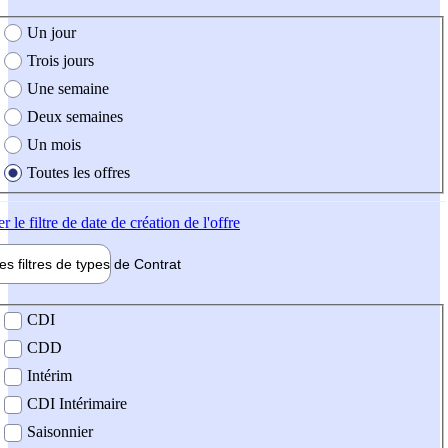
e création de l'offre
Un jour
Trois jours
Une semaine
Deux semaines
Un mois
Toutes les offres
er
le filtre de date de création de l'offre
les filtres de types de
Contrat
de contrat
CDI
CDD
Intérim
CDI Intérimaire
Saisonnier