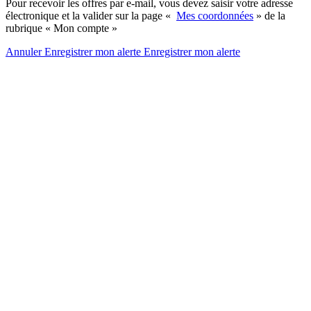
Pour recevoir les offres par e-mail, vous devez saisir votre adresse
électronique et la valider sur la page «
Mes coordonnées
» de la
rubrique « Mon compte »
Annuler
Enregistrer mon alerte
Enregistrer
mon alerte