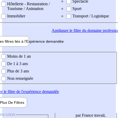
Spectacle
Hôtellerie - Restauration /
Tourisme / Animation
Sport
Immobilier
Transport / Logistique
Appliquer
le filtre du domaine professi
es filtres liés à l'
Expérience
demandée
ience demandée
Moins de 1 an
De 1 à 3 ans
Plus de 3 ans
Non renseignée
er
le filtre de l'expérience demandée
Plus De
Filtres
IFICATION
par France travail,