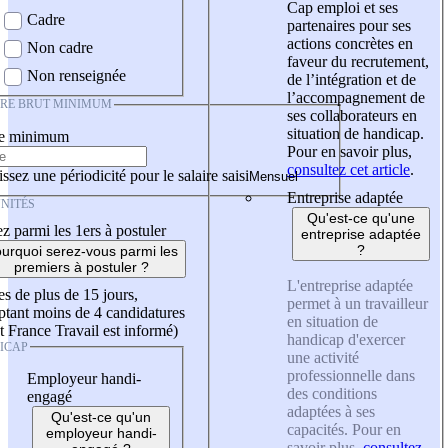
Cap emploi et ses
Cadre
partenaires pour ses
actions concrètes en
Non cadre
faveur du recrutement,
Non renseignée
de l’intégration et de
l’accompagnement de
IRE BRUT MINIMUM
ses collaborateurs en
situation de handicap.
re minimum
Pour en savoir plus,
consultez cet article
.
ssez une périodicité pour le salaire saisi
Entreprise adaptée
NITÉS
Qu'est-ce qu'une
z parmi les 1ers à postuler
entreprise adaptée
?
urquoi serez-vous parmi les
premiers à postuler ?
L'entreprise adaptée
es de plus de 15 jours,
permet à un travailleur
tant moins de 4 candidatures
en situation de
t France Travail est informé)
handicap d'exercer
ICAP
une activité
professionnelle dans
Employeur handi-
des conditions
engagé
adaptées à ses
Qu'est-ce qu'un
capacités. Pour en
employeur handi-
savoir plus,
consultez