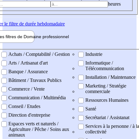
heures
er
le filtre de durée hebdomadaire
les filtres de
Domaine pro
fessionnel
ne professionel
Achats / Comptabilité / Gestion
Industrie
Arts / Artisanat d'art
Informatique /
Télécommunication
Banque / Assurance
Installation / Maintenance
Bâtiment / Travaux Publics
Marketing / Stratégie
Commerce / Vente
commerciale
Communication / Multimédia
Ressources Humaines
Conseil / Etudes
Santé
Direction d'entreprise
Secrétariat / Assistanat
Espaces verts et naturels /
Services à la personne / à l
Agriculture / Pêche / Soins aux
collectivité
animaux