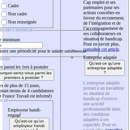
Cap emploi et ses
Cadre
partenaires pour ses
actions concrètes en
Non cadre
faveur du recrutement,
Non renseignée
de l’intégration et de
l’accompagnement de
IRE BRUT MINIMUM
ses collaborateurs en
situation de handicap.
re minimum
Pour en savoir plus,
consultez cet article
.
ssez une périodicité pour le salaire saisi
Entreprise adaptée
NITÉS
Qu'est-ce qu'une
z parmi les 1ers à postuler
entreprise adaptée
?
urquoi serez-vous parmi les
premiers à postuler ?
L'entreprise adaptée
es de plus de 15 jours,
permet à un travailleur
tant moins de 4 candidatures
en situation de
t France Travail est informé)
handicap d'exercer
ICAP
une activité
professionnelle dans
Employeur handi-
des conditions
engagé
adaptées à ses
Qu'est-ce qu'un
capacités. Pour en
employeur handi-
savoir plus,
consultez