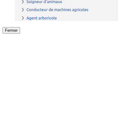
Fermer
Fermer
le détail de l'offre
/
Offre
sur
Offre précéden