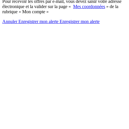
Pour recevoir les offres par e-mail, vous devez saisir votre adresse
électronique et la valider sur la page «
Mes coordonnées
» de la
rubrique « Mon compte »
Annuler
Enregistrer mon alerte
Enregistrer
mon alerte