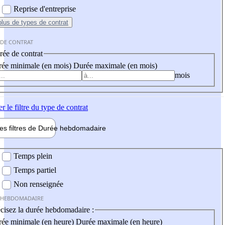
Reprise d'entreprise
plus
de types de contrat
 DE CONTRAT
ée de contrat
ée minimale (en mois)
Durée maximale (en mois)
mois
er
le filtre du type de contrat
les filtres de
Durée hebdo
madaire
 hebdomadaire
Temps plein
Temps partiel
Non renseignée
 HEBDOMADAIRE
cisez la durée hebdomadaire :
ée minimale (en heure)
Durée maximale (en heure)