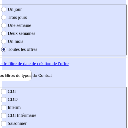
e création de l'offre
Un jour
Trois jours
Une semaine
Deux semaines
Un mois
Toutes les offres
er
le filtre de date de création de l'offre
les filtres de types de
Contrat
de contrat
CDI
CDD
Intérim
CDI Intérimaire
Saisonnier