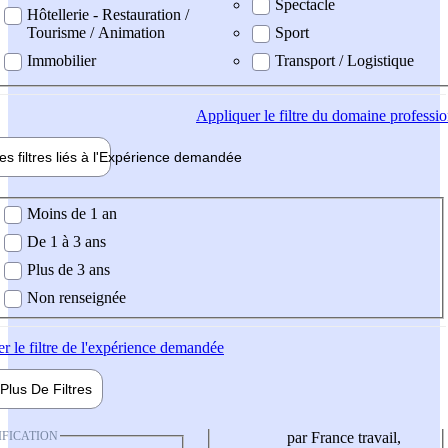
Spectacle
Hôtellerie - Restauration /
Tourisme / Animation
Sport
Immobilier
Transport / Logistique
Appliquer
le filtre du domaine professi
es filtres liés à l'
Expérience
demandée
ience demandée
Moins de 1 an
De 1 à 3 ans
Plus de 3 ans
Non renseignée
er
le filtre de l'expérience demandée
Plus De
Filtres
IFICATION
par France travail,