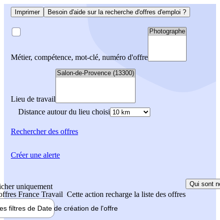
Imprimer
Besoin d'aide sur la recherche d'offres d'emploi ?
Métier, compétence, mot-clé, numéro d'offre
Lieu de travail
Distance autour du lieu choisi
Rechercher
des offres
Créer une alerte
Qui sont n
icher uniquement
 offres France Travail
Cette action recharge la liste des offres
les filtres de
Date de création
de l'offre