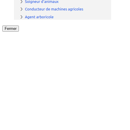
Fermer
Fermer
le détail de l'offre
/
Offre
sur
Offre précéden