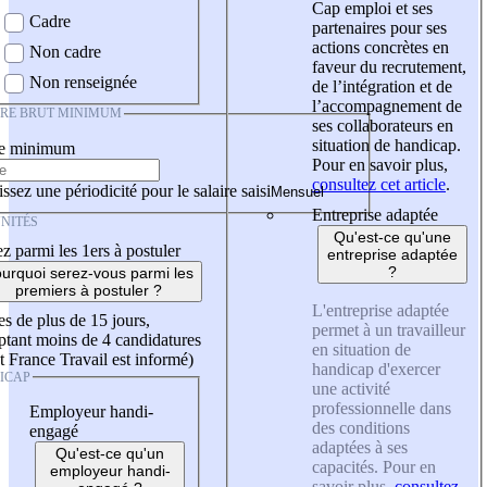
Cap emploi et ses
Cadre
partenaires pour ses
actions concrètes en
Non cadre
faveur du recrutement,
Non renseignée
de l’intégration et de
l’accompagnement de
IRE BRUT MINIMUM
ses collaborateurs en
situation de handicap.
re minimum
Pour en savoir plus,
consultez cet article
.
ssez une périodicité pour le salaire saisi
Entreprise adaptée
NITÉS
Qu'est-ce qu'une
z parmi les 1ers à postuler
entreprise adaptée
?
urquoi serez-vous parmi les
premiers à postuler ?
L'entreprise adaptée
es de plus de 15 jours,
permet à un travailleur
tant moins de 4 candidatures
en situation de
t France Travail est informé)
handicap d'exercer
ICAP
une activité
professionnelle dans
Employeur handi-
des conditions
engagé
adaptées à ses
Qu'est-ce qu'un
capacités. Pour en
employeur handi-
savoir plus,
consultez