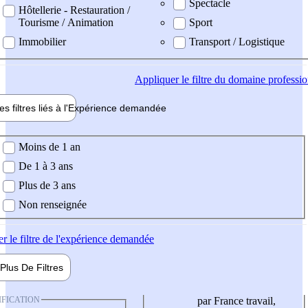
Spectacle
Hôtellerie - Restauration /
Tourisme / Animation
Sport
Immobilier
Transport / Logistique
Appliquer
le filtre du domaine professi
es filtres liés à l'
Expérience
demandée
ience demandée
Moins de 1 an
De 1 à 3 ans
Plus de 3 ans
Non renseignée
er
le filtre de l'expérience demandée
Plus De
Filtres
IFICATION
par France travail,