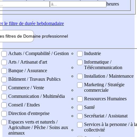
heures
er
le filtre de durée hebdomadaire
les filtres de
Domaine pro
fessionnel
ne professionel
Achats / Comptabilité / Gestion
Industrie
Arts / Artisanat d'art
Informatique /
Télécommunication
Banque / Assurance
Installation / Maintenance
Bâtiment / Travaux Publics
Marketing / Stratégie
Commerce / Vente
commerciale
Communication / Multimédia
Ressources Humaines
Conseil / Etudes
Santé
Direction d'entreprise
Secrétariat / Assistanat
Espaces verts et naturels /
Services à la personne / à l
Agriculture / Pêche / Soins aux
collectivité
animaux