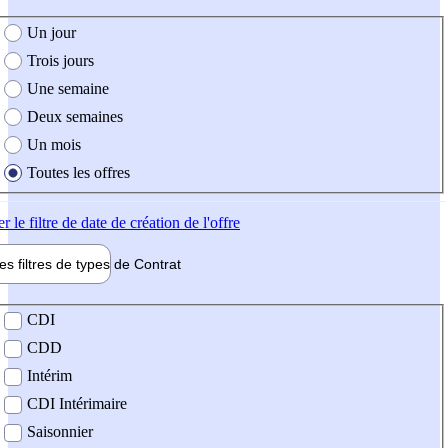
e création de l'offre
Un jour
Trois jours
Une semaine
Deux semaines
Un mois
Toutes les offres
er
le filtre de date de création de l'offre
les filtres de types de
Contrat
de contrat
CDI
CDD
Intérim
CDI Intérimaire
Saisonnier