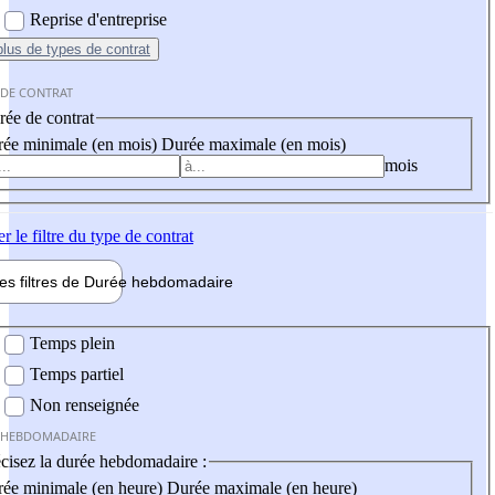
Reprise d'entreprise
plus
de types de contrat
 DE CONTRAT
ée de contrat
ée minimale (en mois)
Durée maximale (en mois)
mois
er
le filtre du type de contrat
les filtres de
Durée hebdo
madaire
 hebdomadaire
Temps plein
Temps partiel
Non renseignée
 HEBDOMADAIRE
cisez la durée hebdomadaire :
ée minimale (en heure)
Durée maximale (en heure)