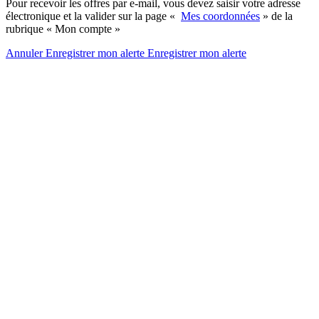
Pour recevoir les offres par e-mail, vous devez saisir votre adresse
électronique et la valider sur la page «
Mes coordonnées
» de la
rubrique « Mon compte »
Annuler
Enregistrer mon alerte
Enregistrer
mon alerte