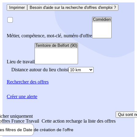
Imprimer
Besoin d'aide sur la recherche d'offres d'emploi ?
Métier, compétence, mot-clé, numéro d'offre
Lieu de travail
Distance autour du lieu choisi
Rechercher
des offres
Créer une alerte
Qui sont n
icher uniquement
 offres France Travail
Cette action recharge la liste des offres
les filtres de
Date de création
de l'offre