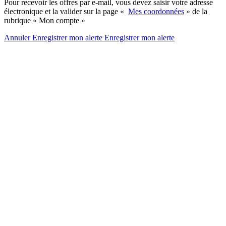
Pour recevoir les offres par e-mail, vous devez saisir votre adresse
électronique et la valider sur la page «
Mes coordonnées
» de la
rubrique « Mon compte »
Annuler
Enregistrer mon alerte
Enregistrer
mon alerte