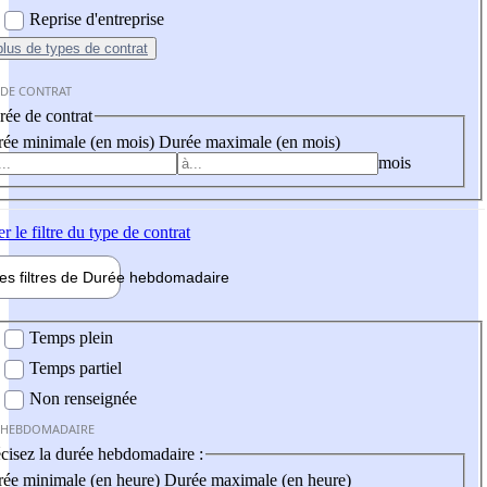
Reprise d'entreprise
plus
de types de contrat
 DE CONTRAT
ée de contrat
ée minimale (en mois)
Durée maximale (en mois)
mois
er
le filtre du type de contrat
les filtres de
Durée hebdo
madaire
 hebdomadaire
Temps plein
Temps partiel
Non renseignée
 HEBDOMADAIRE
cisez la durée hebdomadaire :
ée minimale (en heure)
Durée maximale (en heure)