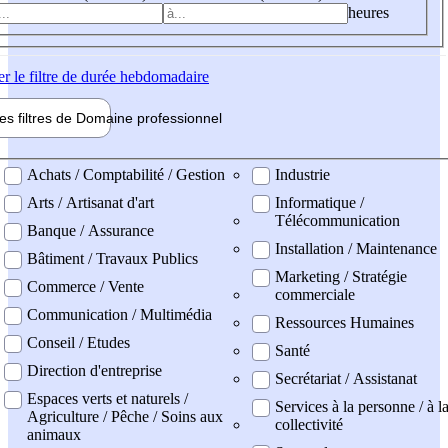
heures
er
le filtre de durée hebdomadaire
les filtres de
Domaine pro
fessionnel
ne professionel
Achats / Comptabilité / Gestion
Industrie
Arts / Artisanat d'art
Informatique /
Télécommunication
Banque / Assurance
Installation / Maintenance
Bâtiment / Travaux Publics
Marketing / Stratégie
Commerce / Vente
commerciale
Communication / Multimédia
Ressources Humaines
Conseil / Etudes
Santé
Direction d'entreprise
Secrétariat / Assistanat
Espaces verts et naturels /
Services à la personne / à l
Agriculture / Pêche / Soins aux
collectivité
animaux