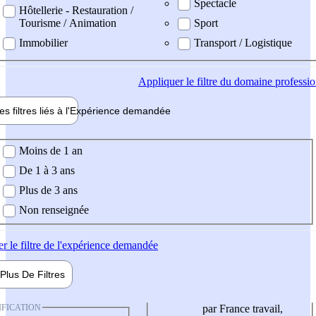
Spectacle
Hôtellerie - Restauration /
Tourisme / Animation
Sport
Immobilier
Transport / Logistique
Appliquer
le filtre du domaine professi
es filtres liés à l'
Expérience
demandée
ience demandée
Moins de 1 an
De 1 à 3 ans
Plus de 3 ans
Non renseignée
er
le filtre de l'expérience demandée
Plus De
Filtres
IFICATION
par France travail,