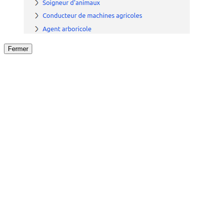
Fermer
Fermer
le détail de l'offre
/
Offre
sur
Offre précéden