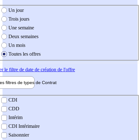
e création de l'offre
Un jour
Trois jours
Une semaine
Deux semaines
Un mois
Toutes les offres
er
le filtre de date de création de l'offre
les filtres de types de
Contrat
de contrat
CDI
CDD
Intérim
CDI Intérimaire
Saisonnier