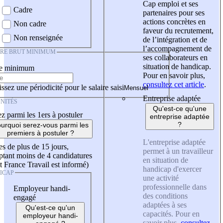
Cap emploi et ses
Cadre
partenaires pour ses
actions concrètes en
Non cadre
faveur du recrutement,
Non renseignée
de l’intégration et de
l’accompagnement de
IRE BRUT MINIMUM
ses collaborateurs en
situation de handicap.
re minimum
Pour en savoir plus,
consultez cet article
.
ssez une périodicité pour le salaire saisi
Entreprise adaptée
NITÉS
Qu'est-ce qu'une
z parmi les 1ers à postuler
entreprise adaptée
?
urquoi serez-vous parmi les
premiers à postuler ?
L'entreprise adaptée
es de plus de 15 jours,
permet à un travailleur
tant moins de 4 candidatures
en situation de
t France Travail est informé)
handicap d'exercer
ICAP
une activité
professionnelle dans
Employeur handi-
des conditions
engagé
adaptées à ses
Qu'est-ce qu'un
capacités. Pour en
employeur handi-
savoir plus,
consultez