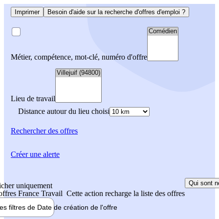
Imprimer
Besoin d'aide sur la recherche d'offres d'emploi ?
Métier, compétence, mot-clé, numéro d'offre
Lieu de travail
Distance autour du lieu choisi
Rechercher
des offres
Créer une alerte
Qui sont n
icher uniquement
 offres France Travail
Cette action recharge la liste des offres
les filtres de
Date de création
de l'offre