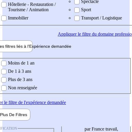
Spectacle
Hôtellerie - Restauration /
Tourisme / Animation
Sport
Immobilier
Transport / Logistique
Appliquer
le filtre du domaine professi
es filtres liés à l'
Expérience
demandée
ience demandée
Moins de 1 an
De 1 à 3 ans
Plus de 3 ans
Non renseignée
er
le filtre de l'expérience demandée
Plus De
Filtres
IFICATION
par France travail,