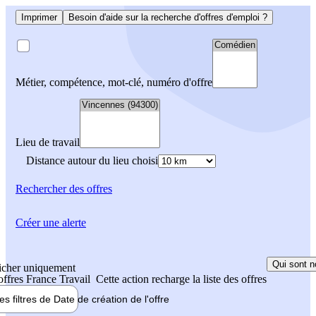
Imprimer
Besoin d'aide sur la recherche d'offres d'emploi ?
Métier, compétence, mot-clé, numéro d'offre
Lieu de travail
Distance autour du lieu choisi
Rechercher
des offres
Créer une alerte
Qui sont n
icher uniquement
 offres France Travail
Cette action recharge la liste des offres
les filtres de
Date de création
de l'offre