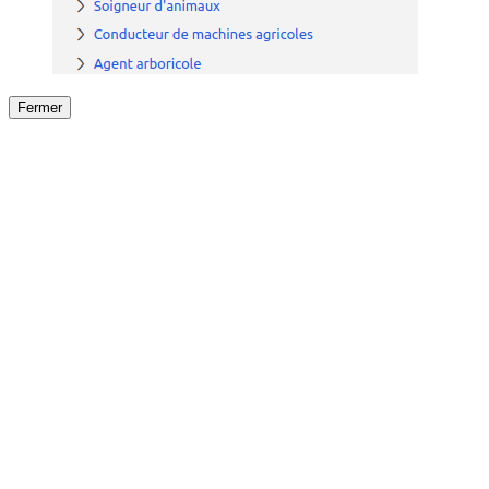
Fermer
Fermer
le détail de l'offre
/
Offre
sur
Offre précéden