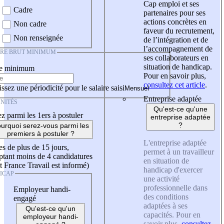
Cap emploi et ses
Cadre
partenaires pour ses
actions concrètes en
Non cadre
faveur du recrutement,
Non renseignée
de l’intégration et de
l’accompagnement de
IRE BRUT MINIMUM
ses collaborateurs en
situation de handicap.
re minimum
Pour en savoir plus,
consultez cet article
.
ssez une périodicité pour le salaire saisi
Entreprise adaptée
NITÉS
Qu'est-ce qu'une
z parmi les 1ers à postuler
entreprise adaptée
?
urquoi serez-vous parmi les
premiers à postuler ?
L'entreprise adaptée
es de plus de 15 jours,
permet à un travailleur
tant moins de 4 candidatures
en situation de
t France Travail est informé)
handicap d'exercer
ICAP
une activité
professionnelle dans
Employeur handi-
des conditions
engagé
adaptées à ses
Qu'est-ce qu'un
capacités. Pour en
employeur handi-
savoir plus,
consultez