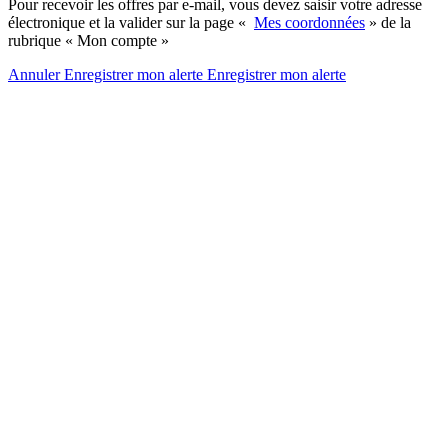
Pour recevoir les offres par e-mail, vous devez saisir votre adresse
électronique et la valider sur la page «
Mes coordonnées
» de la
rubrique « Mon compte »
Annuler
Enregistrer mon alerte
Enregistrer
mon alerte