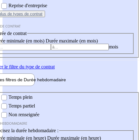
Reprise d'entreprise
plus
de types de contrat
 DE CONTRAT
ée de contrat
ée minimale (en mois)
Durée maximale (en mois)
mois
er
le filtre du type de contrat
les filtres de
Durée hebdo
madaire
 hebdomadaire
Temps plein
Temps partiel
Non renseignée
 HEBDOMADAIRE
cisez la durée hebdomadaire :
ée minimale (en heure)
Durée maximale (en heure)