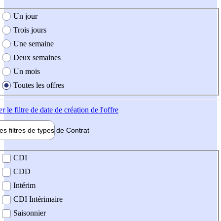
e création de l'offre
Un jour
Trois jours
Une semaine
Deux semaines
Un mois
Toutes les offres
er
le filtre de date de création de l'offre
les filtres de types de
Contrat
de contrat
CDI
CDD
Intérim
CDI Intérimaire
Saisonnier