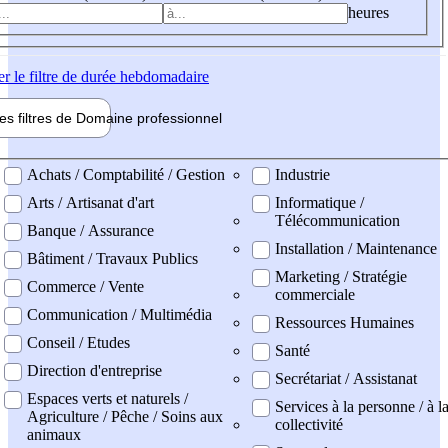
heures
er
le filtre de durée hebdomadaire
les filtres de
Domaine pro
fessionnel
ne professionel
Achats / Comptabilité / Gestion
Industrie
Arts / Artisanat d'art
Informatique /
Télécommunication
Banque / Assurance
Installation / Maintenance
Bâtiment / Travaux Publics
Marketing / Stratégie
Commerce / Vente
commerciale
Communication / Multimédia
Ressources Humaines
Conseil / Etudes
Santé
Direction d'entreprise
Secrétariat / Assistanat
Espaces verts et naturels /
Services à la personne / à l
Agriculture / Pêche / Soins aux
collectivité
animaux