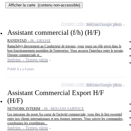
Afficher la carte
(contenu non-accessible)
Ajouter cette offre à ma sélection
Intérim
Temps plein
Assistant commercial (f/h) (H/F)
RANDSTAD -
06 - GRASSE
Rattaché(e) directement au Conducteur de travaux, vous jouez un rôle pivot dans le
bon fonctionnement quotidien de l'entreprise. Vous assurez l'interface entre le terrain,
l'équipe commerciale et...
Intérim - Temps plein
Publié il y a 4 jours
Ajouter cette offre à ma sélection
Intérim
Temps plein
Assistant Commercial Export H/F
(H/F)
NETWORK INTERIM -
06 - MOUANS SARTOUX
Les missions du poste Au coeur de l'activité commerciale, vous êtes le lien essentiel
entre nos clients internationaux et nos équipes internes. Vous suivez les commandes,
coordonnez les expéditions...
Intérim - Temps plein