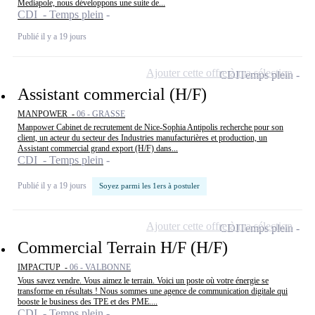
Mediapole, nous développons une suite de...
CDI - Temps plein
Publié il y a 19 jours
Ajouter cette offre à ma sélection
CDI
Temps plein
Assistant commercial (H/F)
MANPOWER -
06 - GRASSE
Manpower Cabinet de recrutement de Nice-Sophia Antipolis recherche pour son
client, un acteur du secteur des Industries manufacturières et production, un
Assistant commercial grand export (H/F) dans...
CDI - Temps plein
Publié il y a 19 jours
Soyez parmi les 1ers à postuler
Ajouter cette offre à ma sélection
CDI
Temps plein
Commercial Terrain H/F (H/F)
IMPACTUP -
06 - VALBONNE
Vous savez vendre. Vous aimez le terrain. Voici un poste où votre énergie se
transforme en résultats ! Nous sommes une agence de communication digitale qui
booste le business des TPE et des PME....
CDI - Temps plein