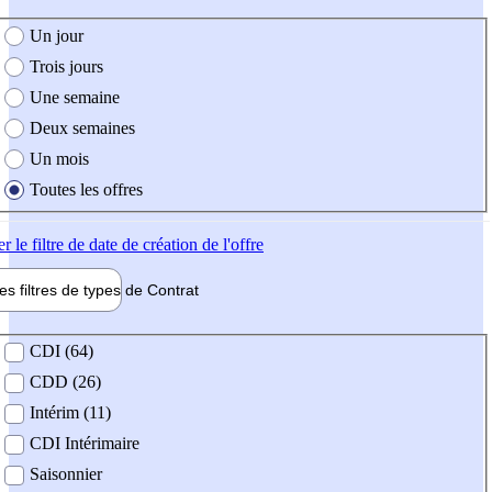
e création de l'offre
Un jour
Trois jours
Une semaine
Deux semaines
Un mois
Toutes les offres
er
le filtre de date de création de l'offre
les filtres de types de
Contrat
de contrat
CDI (64)
CDD (26)
Intérim (11)
CDI Intérimaire
Saisonnier