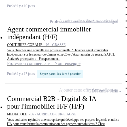
Publié il y a 10 jours
Ajouter cette offre à ma sélection
Profession commerciale
Non renseigné
Agent commercial immobilier
indépendant (H/F)
COUTURIER CORALIE -
06 - GRASSE
Vous cherchez une nouvelle vie professionnelle ? Devenez agent immobilier
indépendant sur le secteur de Cannes et la Côte d'Azur au sein du réseau SAFTI.
Activités principales : - Prospection et...
Profession commerciale - Non renseigné
Publié il y a 17 jours
Soyez parmi les 1ers à postuler
Ajouter cette offre à ma sélection
CDI
Temps plein
Commercial B2B - Digital & IA
pour l'immobilier H/F (H/F)
MEDIAPOLE -
06 - AURIBEAU-SUR-SIAGNE
Vous souhaitez rejoindre une entreprise qui développe ses propres logiciels et utilise
l'IA pour transformer la communication des agences immobilières ? Chez