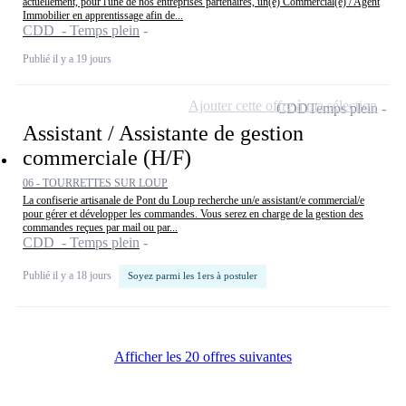
actuellement, pour l'une de nos entreprises partenaires, un(e) Commercial(e) / Agent
Immobilier en apprentissage afin de...
CDD - Temps plein
Publié il y a 19 jours
Ajouter cette offre à ma sélection
CDD
Temps plein
Assistant / Assistante de gestion
commerciale (H/F)
06 - TOURRETTES SUR LOUP
La confiserie artisanale de Pont du Loup recherche un/e assistant/e commercial/e
pour gérer et développer les commandes. Vous serez en charge de la gestion des
commandes reçues par mail ou par...
CDD - Temps plein
Publié il y a 18 jours
Soyez parmi les 1ers à postuler
Afficher les 20 offres suivantes