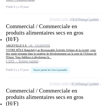
Publié il y a 19 jours
Ajouter cette offre à ma sélection
CDD
Temps partiel
Commercial / Commerciale en
produits alimentaires secs en gros
(H/F)
ARGEVILLE S A -
06 - VALBONNE
VOTRE RÔLE Rattaché(e) au Responsable Activités Arômes de la société, vous
êtes partie prenante dans la stratégie de développement sur la zone de l'Afrique de
l'Ouest. Vous fidélisez et développez le...
CDD - Temps partiel
Publié il y a 23 jours
Soyez parmi les 1ers à postuler
Ajouter cette offre à ma sélection
CDI
Temps partiel
Commercial / Commerciale en
produits alimentaires secs en gros
(H/F)