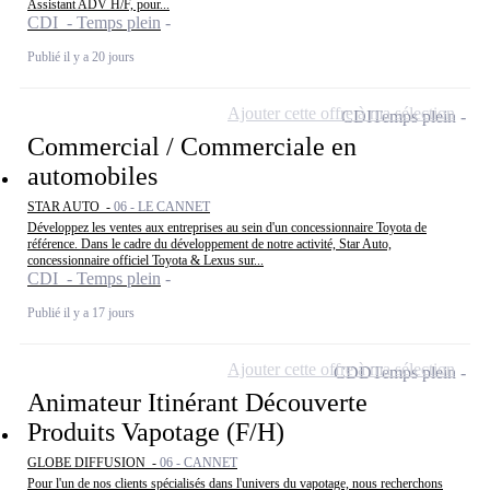
Assistant ADV H/F, pour...
CDI - Temps plein
Publié il y a 20 jours
Ajouter cette offre à ma sélection
CDI
Temps plein
Commercial / Commerciale en
automobiles
STAR AUTO -
06 - LE CANNET
Développez les ventes aux entreprises au sein d'un concessionnaire Toyota de
référence. Dans le cadre du développement de notre activité, Star Auto,
concessionnaire officiel Toyota & Lexus sur...
CDI - Temps plein
Publié il y a 17 jours
Ajouter cette offre à ma sélection
CDD
Temps plein
Animateur Itinérant Découverte
Produits Vapotage (F/H)
GLOBE DIFFUSION -
06 - CANNET
Pour l'un de nos clients spécialisés dans l'univers du vapotage, nous recherchons