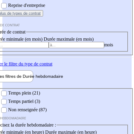
Reprise d'entreprise
plus
de types de contrat
 DE CONTRAT
ée de contrat
ée minimale (en mois)
Durée maximale (en mois)
mois
er
le filtre du type de contrat
les filtres de
Durée hebdo
madaire
 hebdomadaire
Temps plein (21)
Temps partiel (3)
Non renseignée (87)
 HEBDOMADAIRE
cisez la durée hebdomadaire :
ée minimale (en heure)
Durée maximale (en heure)