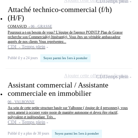
Ajouter cette offre à ma sélection
CDI
Temps plein
Attaché technico-commercial (f/h)
(H/F)
COMASUD -
06 - GRASSE
Pourquoi a-t-on besoin de vous? L'équipe de l'agence POINT.P Plan de Grasse
recherche son Commercial(e) Itinérant(e). Vous êtes un véritable ambassadeur
auprès de nos clients Vous représentez...
CDI - Temps plein
Publié il y a 24 jours
Soyez parmi les 1ers à postuler
Ajouter cette offre à ma sélection
CDI
Temps plein
Assistant commercial / Assistante
commerciale en immobilier
06 - VALBONNE
Au sein de cette petite structure basée sur Valbonne ( équipe de 4 personnes), vous
serez amené à occuper votre poste de manière autonome et devez être réactif,
polyvalent et indépendant. Très...
CDI - Temps plein
Publié il y a plus de 30 jours
Soyez parmi les 1ers à postuler