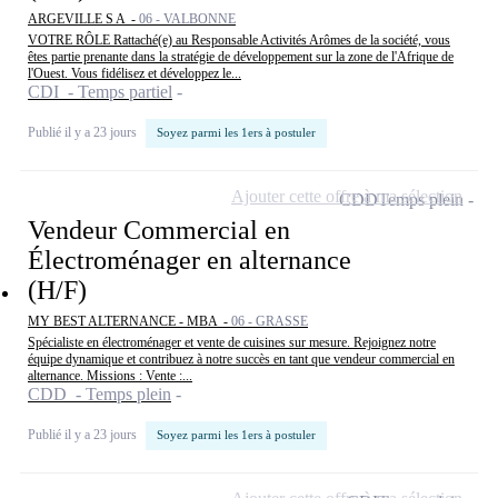
ARGEVILLE S A -
06 - VALBONNE
VOTRE RÔLE Rattaché(e) au Responsable Activités Arômes de la société, vous
êtes partie prenante dans la stratégie de développement sur la zone de l'Afrique de
l'Ouest. Vous fidélisez et développez le...
CDI - Temps partiel
Publié il y a 23 jours
Soyez parmi les 1ers à postuler
Ajouter cette offre à ma sélection
CDD
Temps plein
Vendeur Commercial en
Électroménager en alternance
(H/F)
MY BEST ALTERNANCE - MBA -
06 - GRASSE
Spécialiste en électroménager et vente de cuisines sur mesure. Rejoignez notre
équipe dynamique et contribuez à notre succès en tant que vendeur commercial en
alternance. Missions : Vente :...
CDD - Temps plein
Publié il y a 23 jours
Soyez parmi les 1ers à postuler