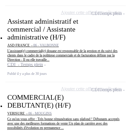
Ajouter cette offre à ma sélection
CDI
Temps plein
Assistant administratif et
commercial / Assistante
administrative (H/F)
ASD FRANCE -
06 - VALBONNE
L'assistant(e) commercial(e) douane est responsable de la gestion et du suivi des
clients dans le cadre de la politique commerciale et de facturation définie par la
Direction - Il ou elle travaille...
CDI - Temps plein
Publié il y a plus de 30 jours
Ajouter cette offre à ma sélection
CDI
Temps plein
COMMERCIAL(E)
DEBUTANT(E) (H/F)
VERISURE -
06 - MOUGINS
Ce qu'on vous offre : Très bonne rémunération sans plafond ! Débutants acceptés
avec une des meilleures formations de vente Un plan de carrière avec des
possibilités d'évolution en permanence ...