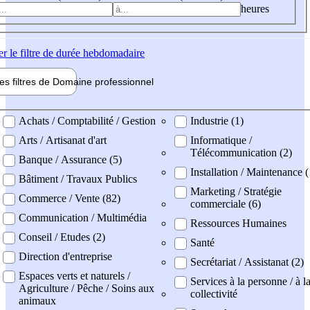
heures
er
le filtre de durée hebdomadaire
les filtres de
Domaine pro
fessionnel
ne professionel
Achats / Comptabilité / Gestion
Industrie (1)
Arts / Artisanat d'art
Informatique /
Télécommunication (2)
Banque / Assurance (5)
Installation / Maintenance (
Bâtiment / Travaux Publics
Marketing / Stratégie
Commerce / Vente (82)
commerciale (6)
Communication / Multimédia
Ressources Humaines
Conseil / Etudes (2)
Santé
Direction d'entreprise
Secrétariat / Assistanat (2)
Espaces verts et naturels /
Services à la personne / à l
Agriculture / Pêche / Soins aux
collectivité
animaux