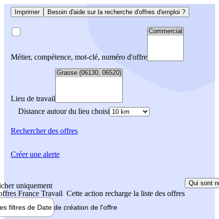
Imprimer
Besoin d'aide sur la recherche d'offres d'emploi ?
Métier, compétence, mot-clé, numéro d'offre
Lieu de travail
Distance autour du lieu choisi
Rechercher
des offres
Créer une alerte
Qui sont n
icher uniquement
 offres France Travail
Cette action recharge la liste des offres
les filtres de
Date de création
de l'offre