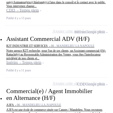
un(e) Animateur(trice) Itinérant(e) à l'aise dans le conseil et le contact avec le public.
Vous intervenez chaque...
CDD - Temps plein
Publié il y a 13 jours
Ajouter cette offre à ma sélection
Intérim
Temps plein
Assistant Commercial ADV (H/F)
R2T INDUSTRIE ET SERVICES -
06 - MANDELIEU LA NAPOULE
Notre agence R2T recherche, pour l'un de ses clients, un Assistant commercial (f/h).
Rattaché(e) au Responsable Administration des Ventes, vous êtes l'interlocuteur
privilégié de nos clients et...
Intérim - Temps plein
Publié il y a 11 jours
Ajouter cette offre à ma sélection
CDD
Temps plein
Commercial(e) / Agent Immobilier
en Alternance (H/F)
A3FA -
06 - MANDELIEU-LA-NAPOULE
A3FA est une école de commerce située sur Cannes / Mandelieu. Nous recrutons