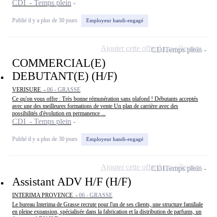
CDI - Temps plein
Publié il y a plus de 30 jours
Employeur handi-engagé
Ajouter cette offre à ma sélection
CDI
Temps plein
COMMERCIAL(E)
DEBUTANT(E) (H/F)
VERISURE -
06 - GRASSE
Ce qu'on vous offre : Très bonne rémunération sans plafond ! Débutants acceptés
avec une des meilleures formations de vente Un plan de carrière avec des
possibilités d'évolution en permanence ...
CDI - Temps plein
Publié il y a plus de 30 jours
Employeur handi-engagé
Ajouter cette offre à ma sélection
CDI
Temps plein
Assistant ADV H/F (H/F)
INTERIMA PROVENCE -
06 - GRASSE
Le bureau Interima de Grasse recrute pour l'un de ses clients, une structure familiale
en pleine expansion, spécialisée dans la fabrication et la distribution de parfums, un