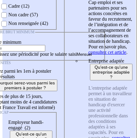
Cap emploi et ses
Cadre (12)
partenaires pour ses
actions concrètes en
Non cadre (57)
faveur du recrutement,
Non renseignée (42)
de l’intégration et de
l’accompagnement de
IRE BRUT MINIMUM
ses collaborateurs en
situation de handicap.
re minimum
Pour en savoir plus,
consultez cet article
.
ssez une périodicité pour le salaire saisi
Entreprise adaptée
NITÉS
Qu'est-ce qu'une
z parmi les 1ers à postuler
entreprise adaptée
résultats
?
urquoi serez-vous parmi les
L'entreprise adaptée
premiers à postuler ?
permet à un travailleur
es de plus de 15 jours,
en situation de
tant moins de 4 candidatures
handicap d'exercer
t France Travail est informé)
une activité
ICAP
professionnelle dans
des conditions
Employeur handi-
adaptées à ses
engagé (2)
capacités. Pour en
Qu'est-ce qu'un
savoir plus,
consultez