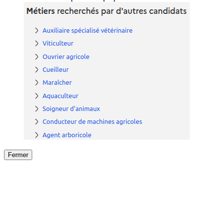
Fermer
Fermer
le détail de l'offre
/
Offre
sur
Offre précéden