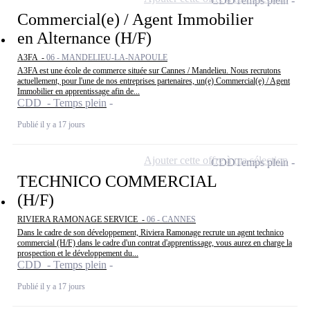
CDD
Temps plein
Commercial(e) / Agent Immobilier
en Alternance (H/F)
A3FA -
06 - MANDELIEU-LA-NAPOULE
A3FA est une école de commerce située sur Cannes / Mandelieu. Nous recrutons
actuellement, pour l'une de nos entreprises partenaires, un(e) Commercial(e) / Agent
Immobilier en apprentissage afin de...
CDD - Temps plein
Publié il y a 17 jours
Ajouter cette offre à ma sélection
CDD
Temps plein
TECHNICO COMMERCIAL
(H/F)
RIVIERA RAMONAGE SERVICE -
06 - CANNES
Dans le cadre de son développement, Riviera Ramonage recrute un agent technico
commercial (H/F) dans le cadre d'un contrat d'apprentissage, vous aurez en charge la
prospection et le développement du...
CDD - Temps plein
Publié il y a 17 jours