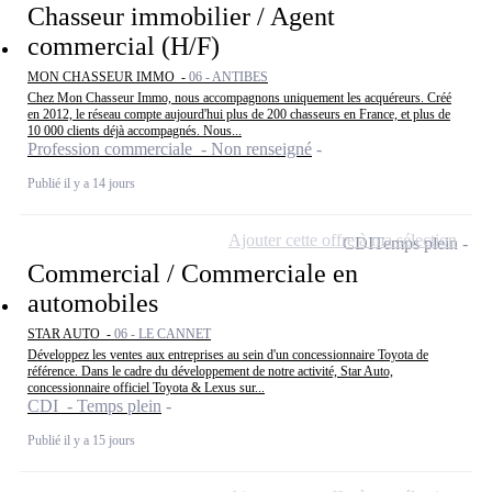
Chasseur immobilier / Agent
commercial (H/F)
MON CHASSEUR IMMO -
06 - ANTIBES
Chez Mon Chasseur Immo, nous accompagnons uniquement les acquéreurs. Créé
en 2012, le réseau compte aujourd'hui plus de 200 chasseurs en France, et plus de
10 000 clients déjà accompagnés. Nous...
Profession commerciale - Non renseigné
Publié il y a 14 jours
Ajouter cette offre à ma sélection
CDI
Temps plein
Commercial / Commerciale en
automobiles
STAR AUTO -
06 - LE CANNET
Développez les ventes aux entreprises au sein d'un concessionnaire Toyota de
référence. Dans le cadre du développement de notre activité, Star Auto,
concessionnaire officiel Toyota & Lexus sur...
CDI - Temps plein
Publié il y a 15 jours