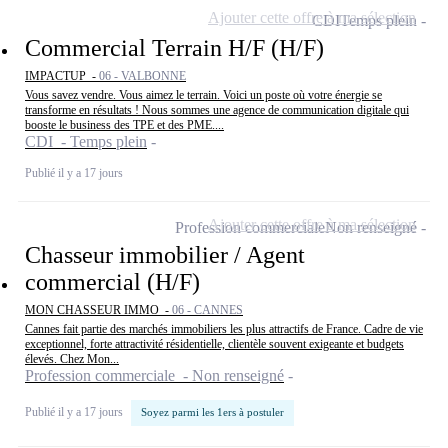
Ajouter cette offre à ma sélection
CDI
Temps plein
Commercial Terrain H/F (H/F)
IMPACTUP -
06 - VALBONNE
Vous savez vendre. Vous aimez le terrain. Voici un poste où votre énergie se
transforme en résultats ! Nous sommes une agence de communication digitale qui
booste le business des TPE et des PME....
CDI - Temps plein
Publié il y a 17 jours
Ajouter cette offre à ma sélection
Profession commerciale
Non renseigné
Chasseur immobilier / Agent
commercial (H/F)
MON CHASSEUR IMMO -
06 - CANNES
Cannes fait partie des marchés immobiliers les plus attractifs de France. Cadre de vie
exceptionnel, forte attractivité résidentielle, clientèle souvent exigeante et budgets
élevés. Chez Mon...
Profession commerciale - Non renseigné
Publié il y a 17 jours
Soyez parmi les 1ers à postuler