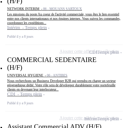
(H/F)
NETWORK INTERIM -
06 - MOUANS SARTOUX
Les missions du poste Au coeur de l'activité commerciale, vous êtes le lien essentiel
entre nos clients internationaux et nos équipes internes. Vous suivez les commandes,
coordonnez les expéditions...
Intérim - Temps plein
Publié il y a 8 jours
Ajouter cette offre à ma sélection
CDI
Temps plein
COMMERCIAL SEDENTAIRE
(H/F)
UNIVERSAL HYGIENE -
06 - ANTIBES
Nous recherchons un Business Developer B2B qui prendra en charge un secteur
géographique dédié. Votre rôle sera de développer durablement votre portefeuille
clients en devenant leur interlocuteur...
CDI - Temps plein
Publié il y a 9 jours
Ajouter cette offre à ma sélection
Intérim
Temps plein
Assistant Commercial ADV (H/F)