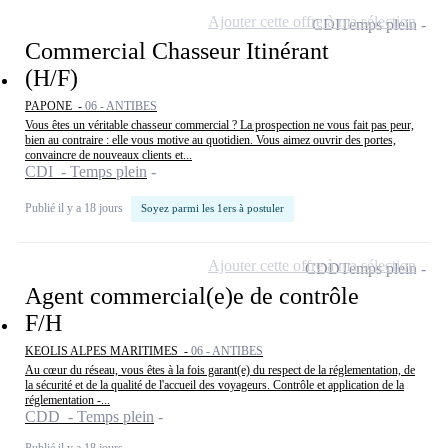
Ajouter cette offre à ma sélection
CDI
Temps plein
Commercial Chasseur Itinérant
(H/F)
PAPONE -
06 - ANTIBES
Vous êtes un véritable chasseur commercial ? La prospection ne vous fait pas peur,
bien au contraire : elle vous motive au quotidien. Vous aimez ouvrir des portes,
convaincre de nouveaux clients et...
CDI - Temps plein
Publié il y a 18 jours
Soyez parmi les 1ers à postuler
Ajouter cette offre à ma sélection
CDD
Temps plein
Agent commercial(e)e de contrôle
F/H
KEOLIS ALPES MARITIMES -
06 - ANTIBES
Au cœur du réseau, vous êtes à la fois garant(e) du respect de la réglementation, de
la sécurité et de la qualité de l'accueil des voyageurs. Contrôle et application de la
réglementation -...
CDD - Temps plein