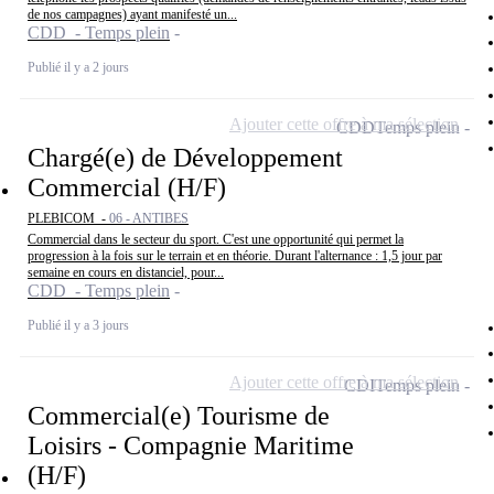
de nos campagnes) ayant manifesté un...
CDD - Temps plein
Publié il y a 2 jours
Ajouter cette offre à ma sélection
CDD
Temps plein
Chargé(e) de Développement
Commercial (H/F)
PLEBICOM -
06 - ANTIBES
Commercial dans le secteur du sport. C'est une opportunité qui permet la
progression à la fois sur le terrain et en théorie. Durant l'alternance : 1,5 jour par
semaine en cours en distanciel, pour...
CDD - Temps plein
Publié il y a 3 jours
Ajouter cette offre à ma sélection
CDI
Temps plein
Commercial(e) Tourisme de
Loisirs - Compagnie Maritime
(H/F)