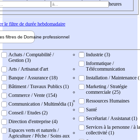
heures
er
le filtre de durée hebdomadaire
les filtres de
Domaine pro
fessionnel
ne professionel
Achats / Comptabilité /
Industrie (3)
Gestion (3)
Informatique /
Arts / Artisanat d'art
Télécommunication
Banque / Assurance (18)
Installation / Maintenance (
Bâtiment / Travaux Publics (1)
Marketing / Stratégie
commerciale (25)
Commerce / Vente (154)
Ressources Humaines
Communication / Multimédia (1)
Santé
Conseil / Etudes (2)
Secrétariat / Assistanat (1)
Direction d'entreprise (4)
Services à la personne / à l
Espaces verts et naturels /
collectivité (1)
Agriculture / Pêche / Soins aux