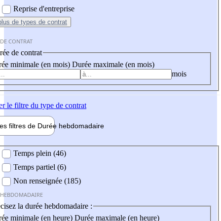
Reprise d'entreprise
plus
de types de contrat
 DE CONTRAT
ée de contrat
ée minimale (en mois)
Durée maximale (en mois)
mois
er
le filtre du type de contrat
les filtres de
Durée hebdo
madaire
 hebdomadaire
Temps plein (46)
Temps partiel (6)
Non renseignée (185)
 HEBDOMADAIRE
cisez la durée hebdomadaire :
ée minimale (en heure)
Durée maximale (en heure)