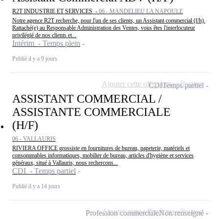
R2T INDUSTRIE ET SERVICES -
06 - MANDELIEU LA NAPOULE
Notre agence R2T recherche, pour l'un de ses clients, un Assistant commercial (f/h).
Rattaché(e) au Responsable Administration des Ventes, vous êtes l'interlocuteur
privilégié de nos clients et...
Intérim - Temps plein
Publié il y a 9 jours
Ajouter cette offre à ma sélection
CDI
Temps partiel
ASSISTANT COMMERCIAL /
ASSISTANTE COMMERCIALE
(H/F)
06 - VALLAURIS
RIVIERA OFFICE grossiste en fournitures de bureau, papeterie, matériels et
consommables informatiques, mobilier de bureau, articles d'hygiène et services
généraux, situé à Vallauris, nous rechercons...
CDI - Temps partiel
Publié il y a 14 jours
Ajouter cette offre à ma sélection
Profession commerciale
Non renseigné