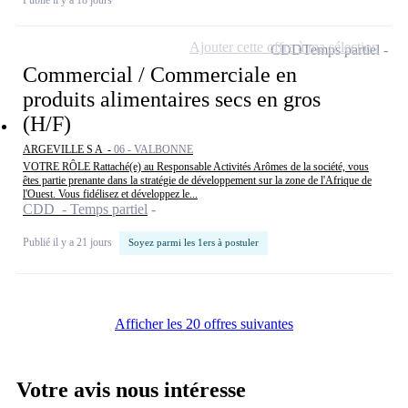
Publié il y a 18 jours
Ajouter cette offre à ma sélection
CDD
Temps partiel
Commercial / Commerciale en
produits alimentaires secs en gros
(H/F)
ARGEVILLE S A -
06 - VALBONNE
VOTRE RÔLE Rattaché(e) au Responsable Activités Arômes de la société, vous
êtes partie prenante dans la stratégie de développement sur la zone de l'Afrique de
l'Ouest. Vous fidélisez et développez le...
CDD - Temps partiel
Publié il y a 21 jours
Soyez parmi les 1ers à postuler
Afficher les 20 offres suivantes
Votre avis nous intéresse