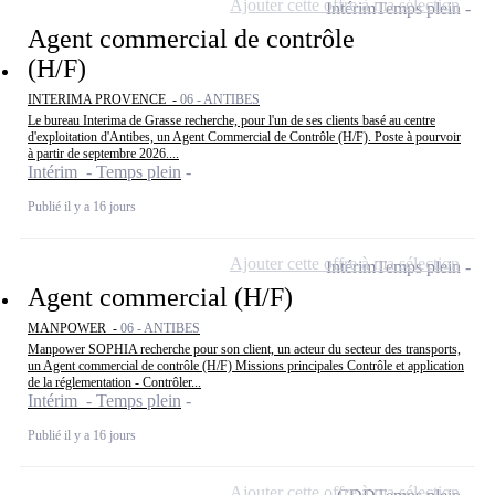
Ajouter cette offre à ma sélection
Intérim
Temps plein
Agent commercial de contrôle
(H/F)
INTERIMA PROVENCE -
06 - ANTIBES
Le bureau Interima de Grasse recherche, pour l'un de ses clients basé au centre
d'exploitation d'Antibes, un Agent Commercial de Contrôle (H/F). Poste à pourvoir
à partir de septembre 2026....
Intérim - Temps plein
Publié il y a 16 jours
Ajouter cette offre à ma sélection
Intérim
Temps plein
Agent commercial (H/F)
MANPOWER -
06 - ANTIBES
Manpower SOPHIA recherche pour son client, un acteur du secteur des transports,
un Agent commercial de contrôle (H/F) Missions principales Contrôle et application
de la réglementation - Contrôler...
Intérim - Temps plein
Publié il y a 16 jours
Ajouter cette offre à ma sélection