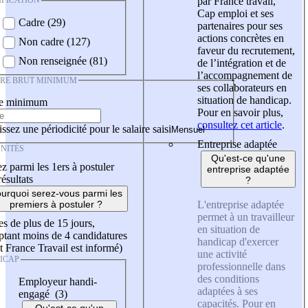
IFICATION
par France travail,
Cap emploi et ses
Cadre (29)
partenaires pour ses
actions concrètes en
Non cadre (127)
faveur du recrutement,
Non renseignée (81)
de l’intégration et de
l’accompagnement de
IRE BRUT MINIMUM
ses collaborateurs en
situation de handicap.
re minimum
Pour en savoir plus,
consultez cet article
.
ssez une périodicité pour le salaire saisi
Entreprise adaptée
NITÉS
Qu'est-ce qu'une
z parmi les 1ers à postuler
entreprise adaptée
résultats
?
urquoi serez-vous parmi les
L'entreprise adaptée
premiers à postuler ?
permet à un travailleur
es de plus de 15 jours,
en situation de
tant moins de 4 candidatures
handicap d'exercer
t France Travail est informé)
une activité
ICAP
professionnelle dans
des conditions
Employeur handi-
adaptées à ses
engagé (3)
capacités. Pour en
Qu'est-ce qu'un