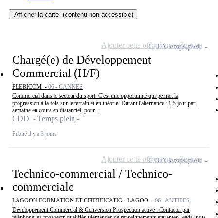
Afficher la carte
(contenu non-accessible)
Ajouter cette offre à ma sélection
CDD
Temps plein
Chargé(e) de Développement
Commercial (H/F)
PLEBICOM -
06 - CANNES
Commercial dans le secteur du sport. C'est une opportunité qui permet la
progression à la fois sur le terrain et en théorie. Durant l'alternance : 1,5 jour par
semaine en cours en distanciel, pour...
CDD - Temps plein
Publié il y a 3 jours
Ajouter cette offre à ma sélection
CDD
Temps plein
Technico-commercial / Technico-
commerciale
LAGOON FORMATION ET CERTIFICATIO - LAGOO -
06 - ANTIBES
Développement Commercial & Conversion Prospection active : Contacter par
téléphone les prospects qualifiés (demandes de renseignements entrantes, leads issus