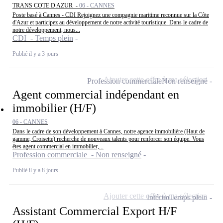
TRANS COTE D AZUR -
06 - CANNES
Poste basé à Cannes - CDI Rejoignez une compagnie maritime reconnue sur la Côte
d'Azur et participez au développement de notre activité touristique. Dans le cadre de
notre développement, nous...
CDI - Temps plein
Publié il y a 3 jours
Ajouter cette offre à ma sélection
Profession commerciale
Non renseigné
Agent commercial indépendant en
immobilier (H/F)
06 - CANNES
Dans le cadre de son développement à Cannes, notre agence immobilière (Haut de
gamme, Croisette) recherche de nouveaux talents pour renforcer son équipe. Vous
êtes agent commercial en immobilier,...
Profession commerciale - Non renseigné
Publié il y a 8 jours
Ajouter cette offre à ma sélection
Intérim
Temps plein
Assistant Commercial Export H/F