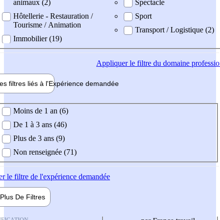
animaux (2)
Spectacle
Hôtellerie - Restauration /
Sport
Tourisme / Animation
Transport / Logistique (2)
Immobilier (19)
Appliquer
le filtre du domaine professi
es filtres liés à l'
Expérience
demandée
ience demandée
Moins de 1 an (6)
De 1 à 3 ans (46)
Plus de 3 ans (9)
Non renseignée (71)
er
le filtre de l'expérience demandée
Plus De
Filtres