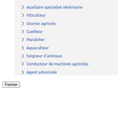
Fermer
Fermer
le détail de l'offre
/
Offre
sur
Offre précéden