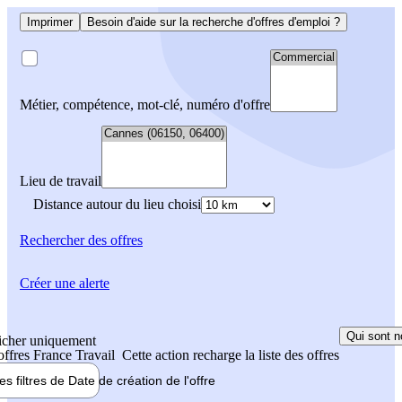
Imprimer
Besoin d'aide sur la recherche d'offres d'emploi ?
Métier, compétence, mot-clé, numéro d'offre
Lieu de travail
Distance autour du lieu choisi
Rechercher
des offres
Créer une alerte
Qui sont n
icher uniquement
 offres France Travail
Cette action recharge la liste des offres
les filtres de
Date de création
de l'offre