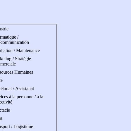
strie
rmatique /
écommunication
allation / Maintenance
eting / Stratégie
merciale
sources Humaines
té
étariat / Assistanat
ices à la personne / à la
ectivité
ctacle
rt
sport / Logistique