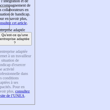
 l’intégration et de
’accompagnement de
s collaborateurs en
tuation de handicap.
ur en savoir plus,
nsultez cet article
.
treprise adaptée
Qu'est-ce qu'une
entreprise adaptée
?
entreprise adaptée
rmet à un travailleur
 situation de
ndicap d'exercer
e activité
ofessionnelle dans
s conditions
aptées à ses
pacités. Pour en
voir plus,
consultez
 site de l’UNEA
.