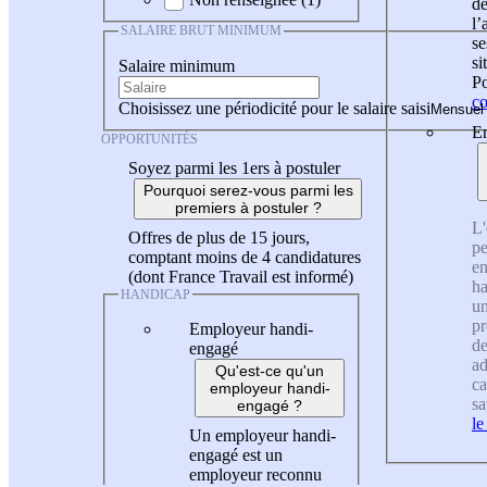
de
l
SALAIRE BRUT MINIMUM
se
si
Salaire minimum
Po
co
Choisissez une périodicité pour le salaire saisi
En
OPPORTUNITÉS
Soyez parmi les 1ers à postuler
Pourquoi serez-vous parmi les
premiers à postuler ?
L'
Offres de plus de 15 jours,
pe
comptant moins de 4 candidatures
en
(dont France Travail est informé)
ha
HANDICAP
un
pr
Employeur handi-
de
engagé
ad
Qu'est-ce qu'un
ca
employeur handi-
sa
engagé ?
le
Un employeur handi-
engagé est un
employeur reconnu