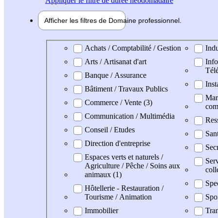
Appliquer
le filtre de durée hebdomadaire
Afficher les filtres de
Domaine pro
fessionnel
Domaine professionel
Achats / Comptabilité / Gestion
Indu
Arts / Artisanat d'art
Info
Tél
Banque / Assurance
Inst
Bâtiment / Travaux Publics
Mark
Commerce / Vente (3)
com
Communication / Multimédia
Res
Conseil / Etudes
San
Direction d'entreprise
Secr
Espaces verts et naturels /
Serv
Agriculture / Pêche / Soins aux
coll
animaux (1)
Spe
Hôtellerie - Restauration /
Tourisme / Animation
Spo
Immobilier
Tran