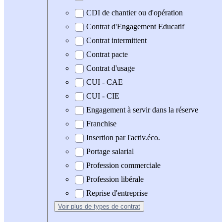
CDI de chantier ou d'opération
Contrat d'Engagement Educatif
Contrat intermittent
Contrat pacte
Contrat d'usage
CUI - CAE
CUI - CIE
Engagement à servir dans la réserve
Franchise
Insertion par l'activ.éco.
Portage salarial
Profession commerciale
Profession libérale
Reprise d'entreprise
Voir plus
de types de contrat