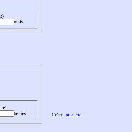
s)
mois
ure)
heures
Créer une alerte