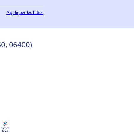
Appliquer
les filtres
50, 06400)