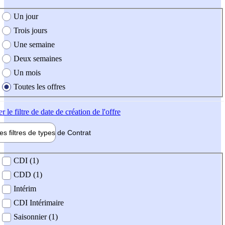
e création de l'offre
Un jour
Trois jours
Une semaine
Deux semaines
Un mois
Toutes les offres
er
le filtre de date de création de l'offre
les filtres de types de
Contrat
de contrat
CDI (1)
CDD (1)
Intérim
CDI Intérimaire
Saisonnier (1)