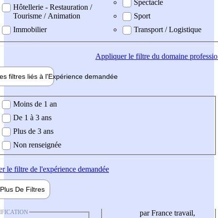
Spectacle
Hôtellerie - Restauration /
Tourisme / Animation
Sport
Immobilier
Transport / Logistique
Appliquer
le filtre du domaine professi
es filtres liés à l'
Expérience
demandée
ience demandée
Moins de 1 an
De 1 à 3 ans
Plus de 3 ans
Non renseignée
er
le filtre de l'expérience demandée
Plus De
Filtres
IFICATION
par France travail,