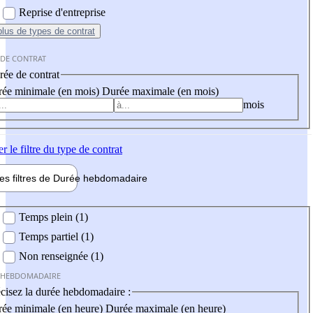
Reprise d'entreprise
plus
de types de contrat
 DE CONTRAT
ée de contrat
ée minimale (en mois)
Durée maximale (en mois)
mois
er
le filtre du type de contrat
les filtres de
Durée hebdo
madaire
 hebdomadaire
Temps plein (1)
Temps partiel (1)
Non renseignée (1)
 HEBDOMADAIRE
cisez la durée hebdomadaire :
ée minimale (en heure)
Durée maximale (en heure)