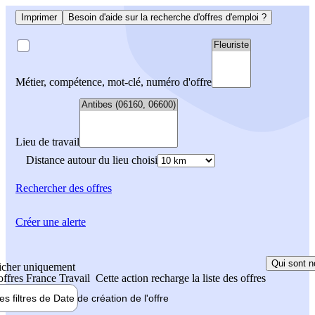
Imprimer
Besoin d'aide sur la recherche d'offres d'emploi ?
Métier, compétence, mot-clé, numéro d'offre
Lieu de travail
Distance autour du lieu choisi
Rechercher
des offres
Créer une alerte
Qui sont n
icher uniquement
 offres France Travail
Cette action recharge la liste des offres
les filtres de
Date de création
de l'offre