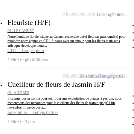
Ajouter cette offre à ma sélection
CDI
Temps plein
Fleuriste (H/F)
06 - LE CANNET
Notre boutique florale, située au Cannet, recherche un(e) fleuriste passionné(e) pour
rejoindre notre équipe en CDI. Si vous avez un amour pour les fleurs et un sens
artistique développé, nous...
CDI - Temps plein
Publié il y a plus de 30 jours
Ajouter cette offre à ma sélection
Saisonnier
Temps partiel
Cueilleur de fleurs de Jasmin H/F
06 - ANTIBES
Plusieurs postes sont à pourvoir. Pour une exploitation de plantes à parfum, nous
recherchons des personnes pour la cueillette des fleurs de jasmin jusqu' à fin
novembre. Prise de poste...
Saisonnier - Temps partiel
Publié il y a 3 jours