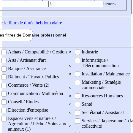
heures
er
le filtre de durée hebdomadaire
les filtres de
Domaine pro
fessionnel
ne professionel
Achats / Comptabilité / Gestion
Industrie
Arts / Artisanat d'art
Informatique /
Télécommunication
Banque / Assurance
Installation / Maintenance
Bâtiment / Travaux Publics
Marketing / Stratégie
Commerce / Vente (2)
commerciale
Communication / Multimédia
Ressources Humaines
Conseil / Etudes
Santé
Direction d'entreprise
Secrétariat / Assistanat
Espaces verts et naturels /
Services à la personne / à l
Agriculture / Pêche / Soins aux
collectivité
animaux (1)