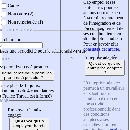
Cap emploi et ses
Cadre
partenaires pour ses
actions concrètes en
Non cadre (2)
faveur du recrutement,
Non renseignée (1)
de l’intégration et de
l’accompagnement de
IRE BRUT MINIMUM
ses collaborateurs en
situation de handicap.
re minimum
Pour en savoir plus,
consultez cet article
.
ssez une périodicité pour le salaire saisi
Entreprise adaptée
NITÉS
Qu'est-ce qu'une
z parmi les 1ers à postuler
entreprise adaptée
?
urquoi serez-vous parmi les
premiers à postuler ?
L'entreprise adaptée
es de plus de 15 jours,
permet à un travailleur
tant moins de 4 candidatures
en situation de
t France Travail est informé)
handicap d'exercer
ICAP
une activité
professionnelle dans
Employeur handi-
des conditions
engagé
adaptées à ses
Qu'est-ce qu'un
capacités. Pour en
employeur handi-
savoir plus,
consultez