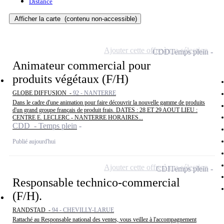
Distance
Afficher la carte
(contenu non-accessible)
Ajouter cette offre à ma sélection
CDD
Temps plein
Animateur commercial pour
produits végétaux (F/H)
GLOBE DIFFUSION -
92 - NANTERRE
Dans le cadre d'une animation pour faire découvrir la nouvelle gamme de produits
d'un grand groupe français de produit frais. DATES : 28 ET 29 AOUT LIEU :
CENTRE E. LECLERC - NANTERRE HORAIRES...
CDD - Temps plein
Publié aujourd'hui
Ajouter cette offre à ma sélection
CDI
Temps plein
Responsable technico-commercial
(F/H).
RANDSTAD -
94 - CHEVILLY-LARUE
Rattaché au Responsable national des ventes, vous veillez à l'accompagnement