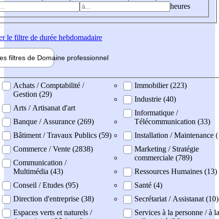
heures
er
le filtre de durée hebdomadaire
les filtres de
Domaine pro
fessionnel
ne professionel
Achats / Comptabilité /
Immobilier (223)
Gestion (29)
Industrie (40)
Arts / Artisanat d'art
Informatique /
Banque / Assurance (269)
Télécommunication (33)
Bâtiment / Travaux Publics (59)
Installation / Maintenance 
Commerce / Vente (2838)
Marketing / Stratégie
commerciale (789)
Communication /
Multimédia (43)
Ressources Humaines (13)
Conseil / Etudes (95)
Santé (4)
Direction d'entreprise (38)
Secrétariat / Assistanat (10)
Espaces verts et naturels /
Services à la personne / à l