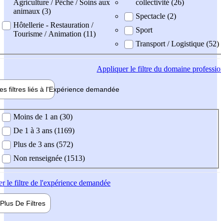
Agriculture / Pêche / Soins aux
collectivité (26)
animaux (3)
Spectacle (2)
Hôtellerie - Restauration /
Sport
Tourisme / Animation (11)
Transport / Logistique (52)
Appliquer
le filtre du domaine professi
es filtres liés à l'
Expérience
demandée
ience demandée
Moins de 1 an (30)
De 1 à 3 ans (1169)
Plus de 3 ans (572)
Non renseignée (1513)
er
le filtre de l'expérience demandée
Plus De
Filtres