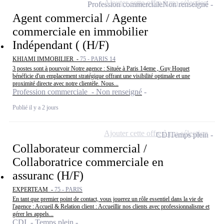
Ajouter cette offre à ma sélection
Profession commerciale
Non renseigné
Agent commercial / Agente
commerciale en immobilier
Indépendant ( (H/F)
KHIAMI IMMOBILIER -
75 - PARIS 14
3 postes sont à pourvoir Notre agence : Située à Paris 14eme , Guy Hoquet
bénéficie d'un emplacement stratégique offrant une visibilité optimale et une
proximité directe avec notre clientèle. Nous...
Profession commerciale - Non renseigné
Publié il y a 2 jours
Ajouter cette offre à ma sélection
CDI
Temps plein
Collaborateur commercial /
Collaboratrice commerciale en
assuranc (H/F)
EXPERTEAM -
75 - PARIS
En tant que premier point de contact, vous jouerez un rôle essentiel dans la vie de
l'agence : Accueil & Relation client : Accueillir nos clients avec professionnalisme et
gérer les appels...
CDI - Temps plein