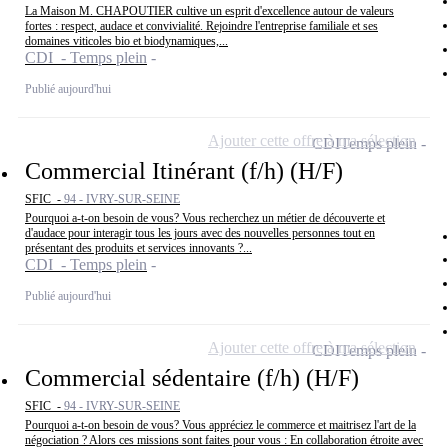
La Maison M. CHAPOUTIER cultive un esprit d'excellence autour de valeurs
fortes : respect, audace et convivialité. Rejoindre l'entreprise familiale et ses
domaines viticoles bio et biodynamiques,...
CDI - Temps plein
Publié aujourd'hui
Ajouter cette offre à ma sélection
CDI
Temps plein
Commercial Itinérant (f/h) (H/F)
SFIC -
94 - IVRY-SUR-SEINE
Pourquoi a-t-on besoin de vous? Vous recherchez un métier de découverte et
d'audace pour interagir tous les jours avec des nouvelles personnes tout en
présentant des produits et services innovants ?...
CDI - Temps plein
Publié aujourd'hui
Ajouter cette offre à ma sélection
CDI
Temps plein
Commercial sédentaire (f/h) (H/F)
SFIC -
94 - IVRY-SUR-SEINE
Pourquoi a-t-on besoin de vous? Vous appréciez le commerce et maitrisez l'art de la
négociation ? Alors ces missions sont faites pour vous : En collaboration étroite avec