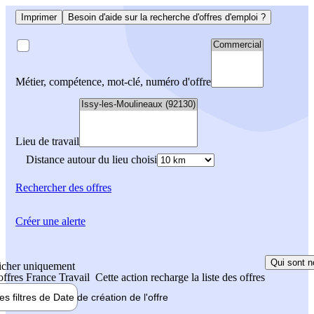
Imprimer
Besoin d'aide sur la recherche d'offres d'emploi ?
Métier, compétence, mot-clé, numéro d'offre
Lieu de travail
Distance autour du lieu choisi
Rechercher
des offres
Créer une alerte
Qui sont n
icher uniquement
 offres France Travail
Cette action recharge la liste des offres
les filtres de
Date de création
de l'offre