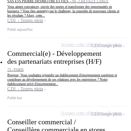
SAS ETS PIERRE DESMETTRE ET FILS -
94 - CHEVILLY LARUE
Vous aimez convaincre, ouvrir des portes et transformer des opportunités en
business ? Vous êtes animé(e) par le challenge, la conquête de nouveaux clients et
les résultats ? Alors, cette...
CDI - Temps plein
Publié aujourd'hui
Ajouter cette offre à ma sélection
CDI
Temps plein
Commercial(e) - Développement
des partenariats entreprises (H/F)
75 - PARIS
Bonjour, Vous souhaitez rejoindre un établissement d'enseignement supérieur et
contribuer au développement de ses relations avec les entreprises ? Notre
établissement privé d'enseignement...
CDI - Temps plein
Publié hier
Ajouter cette offre à ma sélection
CDI
Temps plein
Conseiller commercial /
Conseillère commerciale en stores