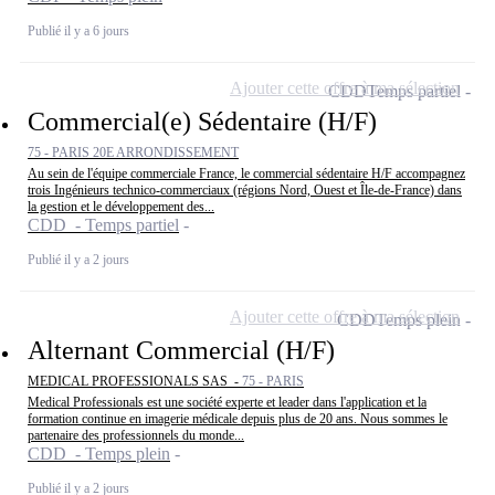
Publié il y a 6 jours
Ajouter cette offre à ma sélection
CDD
Temps partiel
Commercial(e) Sédentaire (H/F)
75 - PARIS 20E ARRONDISSEMENT
Au sein de l'équipe commerciale France, le commercial sédentaire H/F accompagnez
trois Ingénieurs technico-commerciaux (régions Nord, Ouest et Île-de-France) dans
la gestion et le développement des...
CDD - Temps partiel
Publié il y a 2 jours
Ajouter cette offre à ma sélection
CDD
Temps plein
Alternant Commercial (H/F)
MEDICAL PROFESSIONALS SAS -
75 - PARIS
Medical Professionals est une société experte et leader dans l'application et la
formation continue en imagerie médicale depuis plus de 20 ans. Nous sommes le
partenaire des professionnels du monde...
CDD - Temps plein
Publié il y a 2 jours