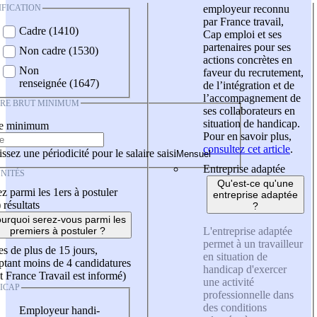
IFICATION
employeur reconnu
par France travail,
Cadre (1410)
Cap emploi et ses
partenaires pour ses
Non cadre (1530)
actions concrètes en
Non
faveur du recrutement,
renseignée (1647)
de l’intégration et de
l’accompagnement de
IRE BRUT MINIMUM
ses collaborateurs en
situation de handicap.
re minimum
Pour en savoir plus,
consultez cet article
.
ssez une périodicité pour le salaire saisi
Entreprise adaptée
NITÉS
Qu'est-ce qu'une
z parmi les 1ers à postuler
entreprise adaptée
)
résultats
?
urquoi serez-vous parmi les
L'entreprise adaptée
premiers à postuler ?
permet à un travailleur
es de plus de 15 jours,
en situation de
tant moins de 4 candidatures
handicap d'exercer
t France Travail est informé)
une activité
ICAP
professionnelle dans
des conditions
Employeur handi-