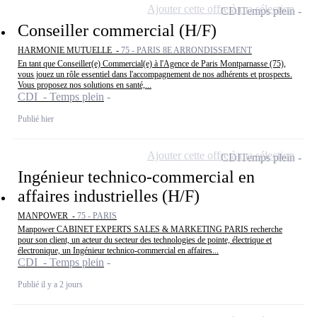
Ajouter cette offre à ma sélection
CDI
Temps plein
Conseiller commercial (H/F)
HARMONIE MUTUELLE -
75 - PARIS 8E ARRONDISSEMENT
En tant que Conseiller(e) Commercial(e) à l'Agence de Paris Montparnasse (75),
vous jouez un rôle essentiel dans l'accompagnement de nos adhérents et prospects.
Vous proposez nos solutions en santé,...
CDI - Temps plein
Publié hier
Ajouter cette offre à ma sélection
CDI
Temps plein
Ingénieur technico-commercial en
affaires industrielles (H/F)
MANPOWER -
75 - PARIS
Manpower CABINET EXPERTS SALES & MARKETING PARIS recherche
pour son client, un acteur du secteur des technologies de pointe, électrique et
électronique, un Ingénieur technico-commercial en affaires...
CDI - Temps plein
Publié il y a 2 jours