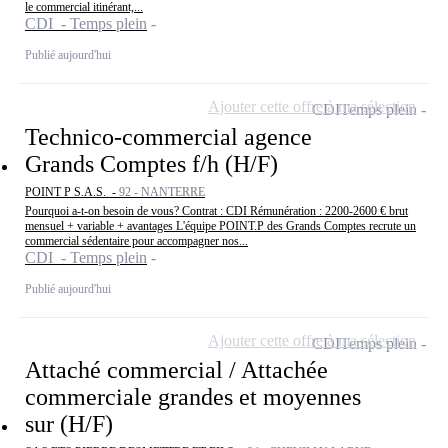
le commercial itinérant,...
CDI - Temps plein
Publié aujourd'hui
Ajouter cette offre à ma sélection
CDI
Temps plein
Technico-commercial agence
Grands Comptes f/h (H/F)
POINT P S.A.S. -
92 - NANTERRE
Pourquoi a-t-on besoin de vous? Contrat : CDI Rémunération : 2200-2600 € brut
mensuel + variable + avantages L'équipe POINT.P des Grands Comptes recrute un
commercial sédentaire pour accompagner nos...
CDI - Temps plein
Publié aujourd'hui
Ajouter cette offre à ma sélection
CDI
Temps plein
Attaché commercial / Attachée
commerciale grandes et moyennes
sur (H/F)