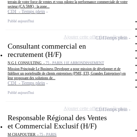
terrain de votre force de ventes et vous pilotez la performance commerciale de votre
secteur (CA 5M€) : la zone...
CDI - Temps plein
Publié aujourd'hui
Ajouter cette offre à ma sélection
CDI
Temps plein
Consultant commercial en
recrutement (H/F)
N.G.I. CONSULTING -
75 - PARIS 11E ARRONDISSEMENT
Mission Principale Le Business Developer a pour mission de développer et de
fidéliser un portefeuille de clients entreprises (PME, ETI, Grandes Entreprises) en
leur proposant des solutions de...
CDI - Temps plein
Publié aujourd'hui
Ajouter cette offre à ma sélection
CDI
Temps plein
Responsable Régional des Ventes
et Commercial Exclusif (H/F)
M CHAPOUTIER -
75 - PARIS