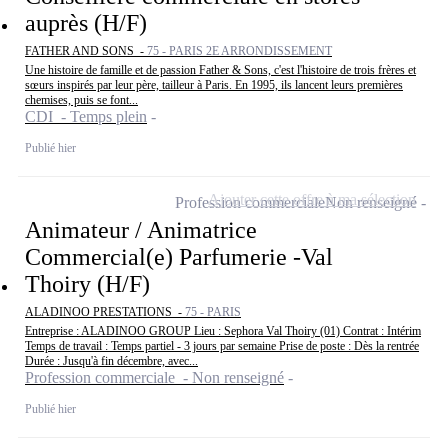
auprès (H/F)
FATHER AND SONS -
75 - PARIS 2E ARRONDISSEMENT
Une histoire de famille et de passion Father & Sons, c'est l'histoire de trois frères et
sœurs inspirés par leur père, tailleur à Paris. En 1995, ils lancent leurs premières
chemises, puis se font...
CDI - Temps plein
Publié hier
Ajouter cette offre à ma sélection
Profession commerciale
Non renseigné
Animateur / Animatrice
Commercial(e) Parfumerie -Val
Thoiry (H/F)
ALADINOO PRESTATIONS -
75 - PARIS
Entreprise : ALADINOO GROUP Lieu : Sephora Val Thoiry (01) Contrat : Intérim
Temps de travail : Temps partiel - 3 jours par semaine Prise de poste : Dès la rentrée
Durée : Jusqu'à fin décembre, avec...
Profession commerciale - Non renseigné
Publié hier