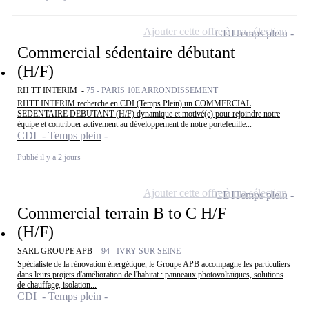
Ajouter cette offre à ma sélection
CDI
Temps plein
Commercial sédentaire débutant
(H/F)
RH TT INTERIM -
75 - PARIS 10E ARRONDISSEMENT
RHTT INTERIM recherche en CDI (Temps Plein) un COMMERCIAL
SEDENTAIRE DEBUTANT (H/F) dynamique et motivé(e) pour rejoindre notre
équipe et contribuer activement au développement de notre portefeuille...
CDI - Temps plein
Publié il y a 2 jours
Ajouter cette offre à ma sélection
CDI
Temps plein
Commercial terrain B to C H/F
(H/F)
SARL GROUPE APB -
94 - IVRY SUR SEINE
Spécialiste de la rénovation énergétique, le Groupe APB accompagne les particuliers
dans leurs projets d'amélioration de l'habitat : panneaux photovoltaïques, solutions
de chauffage, isolation...
CDI - Temps plein