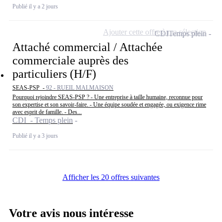
Publié il y a 2 jours
Ajouter cette offre à ma sélection
CDI
Temps plein
Attaché commercial / Attachée
commerciale auprès des
particuliers (H/F)
SEAS-PSP -
92 - RUEIL MALMAISON
Pourquoi rejoindre SEAS-PSP ? - Une entreprise à taille humaine, reconnue pour
son expertise et son savoir-faire. - Une équipe soudée et engagée, ou exigence rime
avec esprit de famille. - Des...
CDI - Temps plein
Publié il y a 3 jours
Afficher les 20 offres suivantes
Votre avis nous intéresse