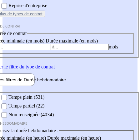
Reprise d'entreprise
plus
de types de contrat
 DE CONTRAT
ée de contrat
ée minimale (en mois)
Durée maximale (en mois)
mois
er
le filtre du type de contrat
les filtres de
Durée hebdo
madaire
 hebdomadaire
Temps plein (531)
Temps partiel (22)
Non renseignée (4034)
 HEBDOMADAIRE
cisez la durée hebdomadaire :
ée minimale (en heure)
Durée maximale (en heure)