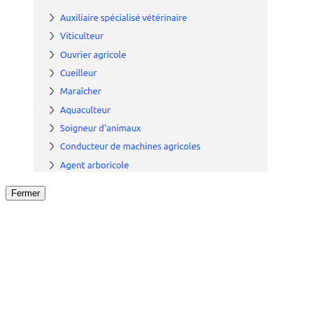
Fermer
Fermer
le détail de l'offre
/
Offre
sur
Offre précéden