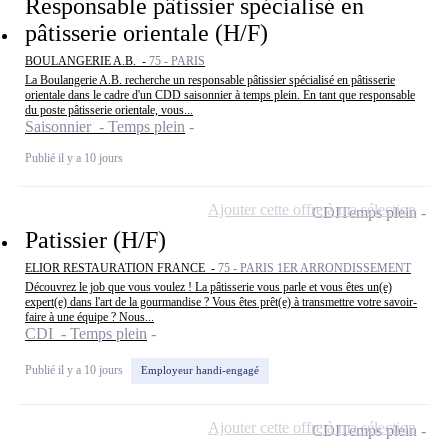
Responsable pâtissier spécialisé en
pâtisserie orientale (H/F)
BOULANGERIE A.B. -
75 - PARIS
La Boulangerie A.B. recherche un responsable pâtissier spécialisé en pâtisserie
orientale dans le cadre d'un CDD saisonnier à temps plein. En tant que responsable
du poste pâtisserie orientale, vous...
Saisonnier - Temps plein
Publié il y a 10 jours
Ajouter cette offre à ma sélection
CDI
Temps plein
Patissier (H/F)
ELIOR RESTAURATION FRANCE -
75 - PARIS 1ER ARRONDISSEMENT
Découvrez le job que vous voulez ! La pâtisserie vous parle et vous êtes un(e)
expert(e) dans l'art de la gourmandise ? Vous êtes prêt(e) à transmettre votre savoir-
faire à une équipe ? Nous...
CDI - Temps plein
Publié il y a 10 jours
Employeur handi-engagé
Ajouter cette offre à ma sélection
CDI
Temps plein