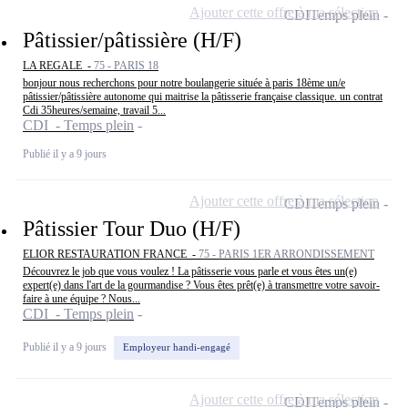
Ajouter cette offre à ma sélection
CDI
Temps plein
Pâtissier/pâtissière (H/F)
LA REGALE -
75 - PARIS 18
bonjour nous recherchons pour notre boulangerie située à paris 18ème un/e
pâtissier/pâtissière autonome qui maitrise la pâtisserie française classique. un contrat
Cdi 35heures/semaine, travail 5...
CDI - Temps plein
Publié il y a 9 jours
Ajouter cette offre à ma sélection
CDI
Temps plein
Pâtissier Tour Duo (H/F)
ELIOR RESTAURATION FRANCE -
75 - PARIS 1ER ARRONDISSEMENT
Découvrez le job que vous voulez ! La pâtisserie vous parle et vous êtes un(e)
expert(e) dans l'art de la gourmandise ? Vous êtes prêt(e) à transmettre votre savoir-
faire à une équipe ? Nous...
CDI - Temps plein
Publié il y a 9 jours
Employeur handi-engagé
Ajouter cette offre à ma sélection
CDI
Temps plein