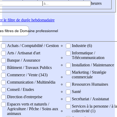
heures
er
le filtre de durée hebdomadaire
les filtres de
Domaine pro
fessionnel
ne professionel
Achats / Comptabilité / Gestion
Industrie (6)
Arts / Artisanat d'art
Informatique /
Télécommunication
Banque / Assurance
Installation / Maintenance
Bâtiment / Travaux Publics
Marketing / Stratégie
Commerce / Vente (343)
commerciale
Communication / Multimédia
Ressources Humaines
Conseil / Etudes
Santé
Direction d'entreprise
Secrétariat / Assistanat
Espaces verts et naturels /
Services à la personne / à l
Agriculture / Pêche / Soins aux
collectivité (1)
animaux