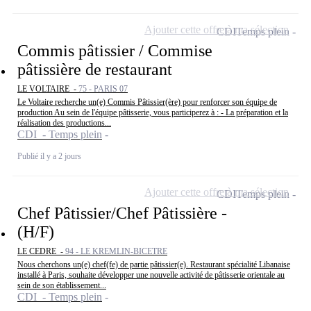
Ajouter cette offre à ma sélection
CDI
Temps plein
Commis pâtissier / Commise
pâtissière de restaurant
LE VOLTAIRE -
75 - PARIS 07
Le Voltaire recherche un(e) Commis Pâtissier(ère) pour renforcer son équipe de
production Au sein de l'équipe pâtisserie, vous participerez à : - La préparation et la
réalisation des productions...
CDI - Temps plein
Publié il y a 2 jours
Ajouter cette offre à ma sélection
CDI
Temps plein
Chef Pâtissier/Chef Pâtissière -
(H/F)
LE CEDRE -
94 - LE KREMLIN-BICETRE
Nous cherchons un(e) chef(fe) de partie pâtissier(e). Restaurant spécialité Libanaise
installé à Paris, souhaite développer une nouvelle activité de pâtisserie orientale au
sein de son établissement...
CDI - Temps plein