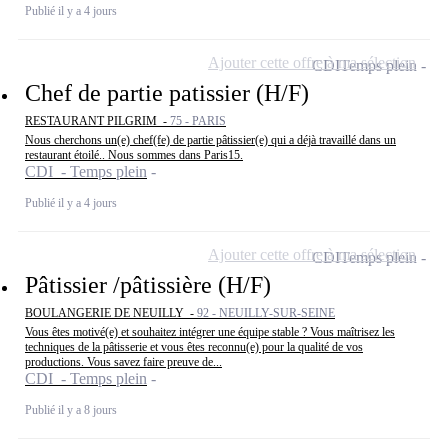
Publié il y a 4 jours
Ajouter cette offre à ma sélection
CDI
Temps plein
Chef de partie patissier (H/F)
RESTAURANT PILGRIM -
75 - PARIS
Nous cherchons un(e) chef(fe) de partie pâtissier(e) qui a déjà travaillé dans un
restaurant étoilé.. Nous sommes dans Paris15.
CDI - Temps plein
Publié il y a 4 jours
Ajouter cette offre à ma sélection
CDI
Temps plein
Pâtissier /pâtissière (H/F)
BOULANGERIE DE NEUILLY -
92 - NEUILLY-SUR-SEINE
Vous êtes motivé(e) et souhaitez intégrer une équipe stable ? Vous maîtrisez les
techniques de la pâtisserie et vous êtes reconnu(e) pour la qualité de vos
productions. Vous savez faire preuve de...
CDI - Temps plein
Publié il y a 8 jours