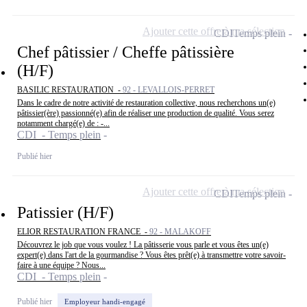
Ajouter cette offre à ma sélection
CDI
Temps plein
Chef pâtissier / Cheffe pâtissière
(H/F)
BASILIC RESTAURATION -
92 - LEVALLOIS-PERRET
Dans le cadre de notre activité de restauration collective, nous recherchons un(e)
pâtissier(ère) passionné(e) afin de réaliser une production de qualité. Vous serez
notamment chargé(e) de : -...
CDI - Temps plein
Publié hier
Ajouter cette offre à ma sélection
CDI
Temps plein
Patissier (H/F)
ELIOR RESTAURATION FRANCE -
92 - MALAKOFF
Découvrez le job que vous voulez ! La pâtisserie vous parle et vous êtes un(e)
expert(e) dans l'art de la gourmandise ? Vous êtes prêt(e) à transmettre votre savoir-
faire à une équipe ? Nous...
CDI - Temps plein
Publié hier
Employeur handi-engagé