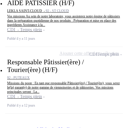
AIDE PATISSIER (H/F)
LEKLA SAINT-CLOUD -
92 - ST CLOUD
Vos missions Au sein de notre laboratoire, vous assisterez notre équipe de pâtissiers
dans la préparation quotidienne de nos produits : Préparation et mise en place des
ingrédients Assistance à la...
CDI - Temps plein
Publié il y a 11 jours
Ajouter cette offre à ma sélection
CDI
Temps plein
Responsable Pâtissier(ère) /
Tourier(ère) (H/F)
92 - PUTEAUX
Missions du poste : En tant que responsable Pâtissier(ère) / Tourier(ère), vous serez
le(la) garant(e) de notre gamme de viennoiseries et de pâtisseries. Vos missions
principales seront : La...
CDI - Temps plein
Publié il y a 12 jours