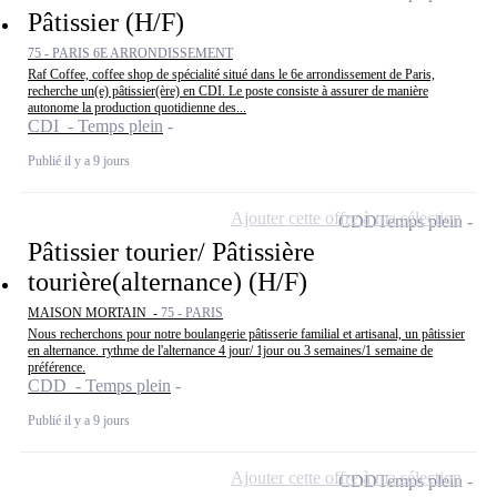
Pâtissier (H/F)
75 - PARIS 6E ARRONDISSEMENT
Raf Coffee, coffee shop de spécialité situé dans le 6e arrondissement de Paris,
recherche un(e) pâtissier(ère) en CDI. Le poste consiste à assurer de manière
autonome la production quotidienne des...
CDI - Temps plein
Publié il y a 9 jours
Ajouter cette offre à ma sélection
CDD
Temps plein
Pâtissier tourier/ Pâtissière
tourière(alternance) (H/F)
MAISON MORTAIN -
75 - PARIS
Nous recherchons pour notre boulangerie pâtisserie familial et artisanal, un pâtissier
en alternance. rythme de l'alternance 4 jour/ 1jour ou 3 semaines/1 semaine de
préférence.
CDD - Temps plein
Publié il y a 9 jours
Ajouter cette offre à ma sélection
CDD
Temps plein