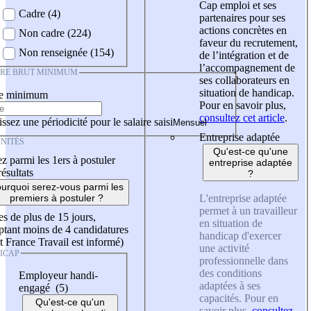
Cap emploi et ses
Cadre (4)
partenaires pour ses
actions concrètes en
Non cadre (224)
faveur du recrutement,
Non renseignée (154)
de l’intégration et de
l’accompagnement de
IRE BRUT MINIMUM
ses collaborateurs en
situation de handicap.
re minimum
Pour en savoir plus,
consultez cet article
.
ssez une périodicité pour le salaire saisi
Entreprise adaptée
NITÉS
Qu'est-ce qu'une
z parmi les 1ers à postuler
entreprise adaptée
résultats
?
urquoi serez-vous parmi les
L'entreprise adaptée
premiers à postuler ?
permet à un travailleur
es de plus de 15 jours,
en situation de
tant moins de 4 candidatures
handicap d'exercer
t France Travail est informé)
une activité
ICAP
professionnelle dans
des conditions
Employeur handi-
adaptées à ses
engagé (5)
capacités. Pour en
Qu'est-ce qu'un
savoir plus,
consultez