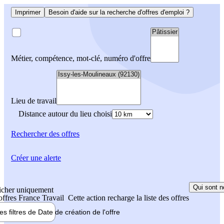
Imprimer
Besoin d'aide sur la recherche d'offres d'emploi ?
Métier, compétence, mot-clé, numéro d'offre
Lieu de travail
Distance autour du lieu choisi
Rechercher
des offres
Créer une alerte
Qui sont n
icher uniquement
 offres France Travail
Cette action recharge la liste des offres
les filtres de
Date de création
de l'offre