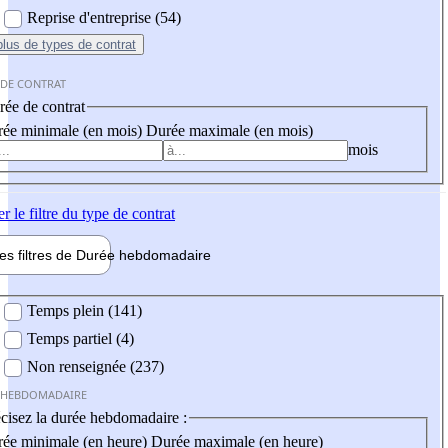
Reprise d'entreprise (54)
plus
de types de contrat
 DE CONTRAT
ée de contrat
ée minimale (en mois)
Durée maximale (en mois)
mois
er
le filtre du type de contrat
les filtres de
Durée hebdo
madaire
 hebdomadaire
Temps plein (141)
Temps partiel (4)
Non renseignée (237)
 HEBDOMADAIRE
cisez la durée hebdomadaire :
ée minimale (en heure)
Durée maximale (en heure)