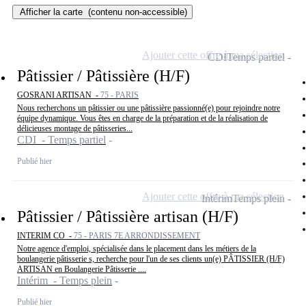
Afficher la carte
(contenu non-accessible)
Ajouter cette offre à ma sélection
CDI
Temps partiel
Pâtissier / Pâtissière (H/F)
GOSRANI ARTISAN -
75 - PARIS
Nous recherchons un pâtissier ou une pâtissière passionné(e) pour rejoindre notre
équipe dynamique. Vous êtes en charge de la préparation et de la réalisation de
délicieuses montage de pâtisseries...
CDI - Temps partiel
Publié hier
Ajouter cette offre à ma sélection
Intérim
Temps plein
Pâtissier / Pâtissière artisan (H/F)
INTERIM CO -
75 - PARIS 7E ARRONDISSEMENT
Notre agence d'emploi, spécialisée dans le placement dans les métiers de la
boulangerie pâtisserie s, recherche pour l'un de ses clients un(e) PÂTISSIER (H/F)
ARTISAN en Boulangerie Pâtisserie ....
Intérim - Temps plein
Publié hier