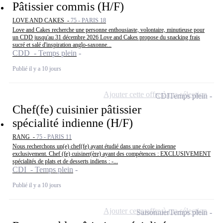
Pâtissier commis (H/F)
LOVE AND CAKES -
75 - PARIS 18
Love and Cakes recherche une personne enthousiaste, volontaire, minutieuse pour
un CDD jusqu'au 31 décembre 2026 Love and Cakes propose du snacking frais
sucré et salé d'inspiration anglo-saxonne...
CDD - Temps plein
Publié il y a 10 jours
Ajouter cette offre à ma sélection
CDI
Temps plein
Chef(fe) cuisinier pâtissier
spécialité indienne (H/F)
RANG -
75 - PARIS 11
Nous recherchons un(e) chef(fe) ayant étudié dans une école indienne
exclusivement. Chef (fe) cuisiner(ère) ayant des compétences : EXCLUSIVEMENT
spécialités de plats et de desserts indiens : -...
CDI - Temps plein
Publié il y a 10 jours
Ajouter cette offre à ma sélection
Saisonnier
Temps plein