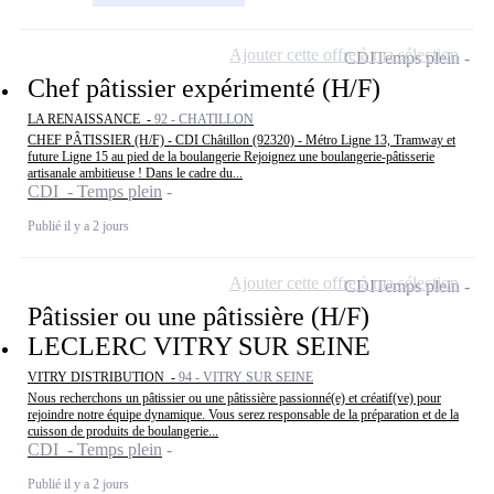
Ajouter cette offre à ma sélection
CDI
Temps plein
Chef pâtissier expérimenté (H/F)
LA RENAISSANCE -
92 - CHATILLON
CHEF PÂTISSIER (H/F) - CDI Châtillon (92320) - Métro Ligne 13, Tramway et
future Ligne 15 au pied de la boulangerie Rejoignez une boulangerie-pâtisserie
artisanale ambitieuse ! Dans le cadre du...
CDI - Temps plein
Publié il y a 2 jours
Ajouter cette offre à ma sélection
CDI
Temps plein
Pâtissier ou une pâtissière (H/F)
LECLERC VITRY SUR SEINE
VITRY DISTRIBUTION -
94 - VITRY SUR SEINE
Nous recherchons un pâtissier ou une pâtissière passionné(e) et créatif(ve) pour
rejoindre notre équipe dynamique. Vous serez responsable de la préparation et de la
cuisson de produits de boulangerie...
CDI - Temps plein
Publié il y a 2 jours