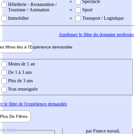
Spectacle
Hôtellerie - Restauration /
Tourisme / Animation
Sport
Immobilier
Transport / Logistique
Appliquer
le filtre du domaine professi
es filtres liés à l'
Expérience
demandée
ience demandée
Moins de 1 an
De 1 à 3 ans
Plus de 3 ans
Non renseignée
er
le filtre de l'expérience demandée
Plus De
Filtres
IFICATION
par France travail,