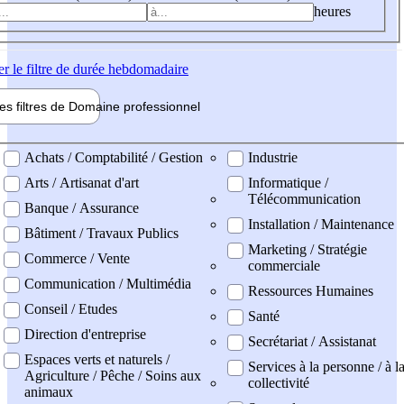
heures
er
le filtre de durée hebdomadaire
les filtres de
Domaine pro
fessionnel
ne professionel
Achats / Comptabilité / Gestion
Industrie
Arts / Artisanat d'art
Informatique /
Télécommunication
Banque / Assurance
Installation / Maintenance
Bâtiment / Travaux Publics
Marketing / Stratégie
Commerce / Vente
commerciale
Communication / Multimédia
Ressources Humaines
Conseil / Etudes
Santé
Direction d'entreprise
Secrétariat / Assistanat
Espaces verts et naturels /
Services à la personne / à l
Agriculture / Pêche / Soins aux
collectivité
animaux