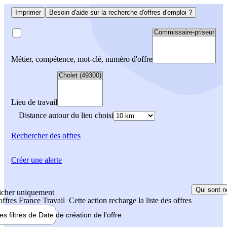
Imprimer
Besoin d'aide sur la recherche d'offres d'emploi ?
Métier, compétence, mot-clé, numéro d'offre
Lieu de travail
Distance autour du lieu choisi
Rechercher
des offres
Créer une alerte
Qui sont n
icher uniquement
 offres France Travail
Cette action recharge la liste des offres
les filtres de
Date de création
de l'offre