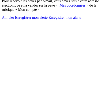
Pour recevoir les offres par e-mail, vous devez saisir votre adresse
électronique et la valider sur la page «
Mes coordonnées
» de la
rubrique « Mon compte »
Annuler
Enregistrer mon alerte
Enregistrer
mon alerte