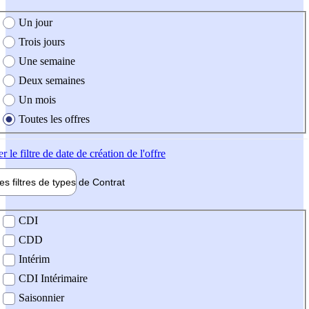
e création de l'offre
Un jour
Trois jours
Une semaine
Deux semaines
Un mois
Toutes les offres
er
le filtre de date de création de l'offre
les filtres de types de
Contrat
de contrat
CDI
CDD
Intérim
CDI Intérimaire
Saisonnier