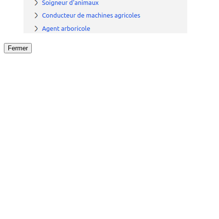
Fermer
Fermer
le détail de l'offre
/
Offre
sur
Offre précéden