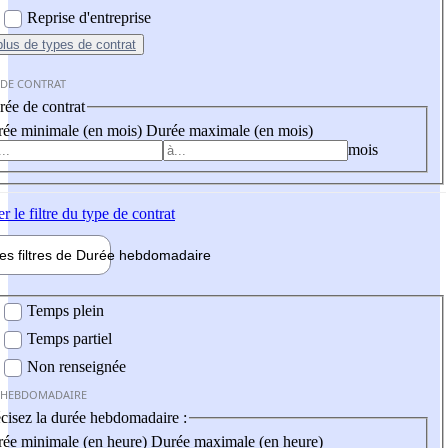
Reprise d'entreprise
plus
de types de contrat
 DE CONTRAT
ée de contrat
ée minimale (en mois)
Durée maximale (en mois)
mois
er
le filtre du type de contrat
les filtres de
Durée hebdo
madaire
 hebdomadaire
Temps plein
Temps partiel
Non renseignée
 HEBDOMADAIRE
cisez la durée hebdomadaire :
ée minimale (en heure)
Durée maximale (en heure)