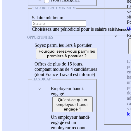
de
l
SALAIRE BRUT MINIMUM
se
si
Salaire minimum
Po
co
Choisissez une périodicité pour le salaire saisi
En
OPPORTUNITÉS
Soyez parmi les 1ers à postuler
Pourquoi serez-vous parmi les
premiers à postuler ?
L'
Offres de plus de 15 jours,
pe
comptant moins de 4 candidatures
en
(dont France Travail est informé)
ha
HANDICAP
un
pr
Employeur handi-
de
engagé
ad
Qu'est-ce qu'un
ca
employeur handi-
sa
engagé ?
le
Un employeur handi-
engagé est un
employeur reconnu