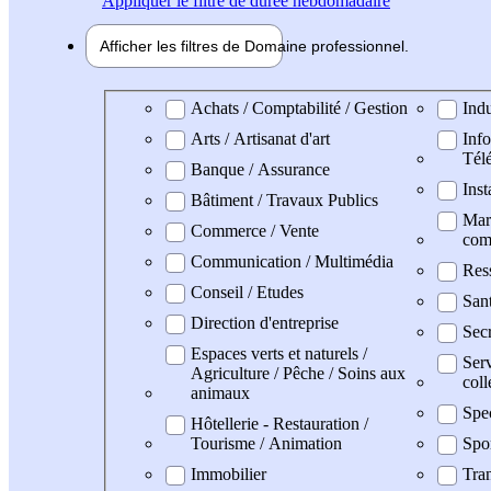
Appliquer
le filtre de durée hebdomadaire
Afficher les filtres de
Domaine pro
fessionnel
Domaine professionel
Achats / Comptabilité / Gestion
Indu
Arts / Artisanat d'art
Info
Tél
Banque / Assurance
Inst
Bâtiment / Travaux Publics
Mark
Commerce / Vente
com
Communication / Multimédia
Res
Conseil / Etudes
San
Direction d'entreprise
Secr
Espaces verts et naturels /
Serv
Agriculture / Pêche / Soins aux
coll
animaux
Spe
Hôtellerie - Restauration /
Tourisme / Animation
Spo
Immobilier
Tran