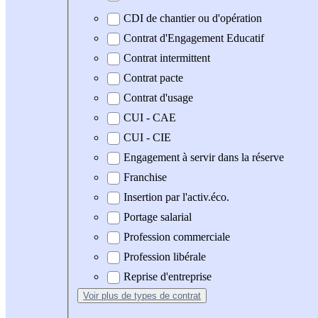
CDI de chantier ou d'opération
Contrat d'Engagement Educatif
Contrat intermittent
Contrat pacte
Contrat d'usage
CUI - CAE
CUI - CIE
Engagement à servir dans la réserve
Franchise
Insertion par l'activ.éco.
Portage salarial
Profession commerciale
Profession libérale
Reprise d'entreprise
Voir plus
de types de contrat