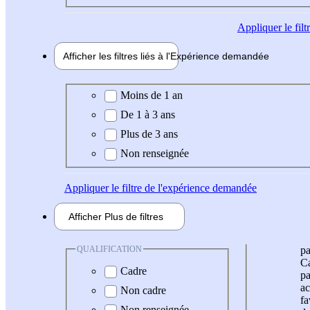
Appliquer
le fil
Afficher les filtres liés à l'
Expérience
demandée
Expérience demandée
Moins de 1 an
De 1 à 3 ans
Plus de 3 ans
Non renseignée
Appliquer
le filtre de l'expérience demandée
Afficher
Plus de
filtres
QUALIFICATION
pa
Ca
Cadre
pa
ac
Non cadre
fa
Non renseignée