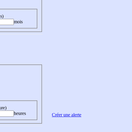
s)
mois
ure)
heures
Créer une alerte