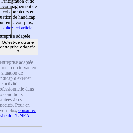
 l’intégration et de
’accompagnement de
s collaborateurs en
tuation de handicap.
ur en savoir plus,
nsultez cet article
.
treprise adaptée
Qu'est-ce qu'une
entreprise adaptée
?
entreprise adaptée
rmet à un travailleur
 situation de
ndicap d'exercer
e activité
ofessionnelle dans
s conditions
aptées à ses
pacités. Pour en
voir plus,
consultez
 site de l’UNEA
.