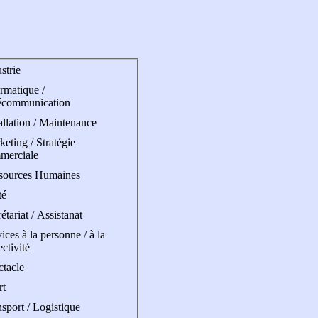
strie
rmatique /
écommunication
allation / Maintenance
eting / Stratégie
merciale
sources Humaines
té
étariat / Assistanat
ices à la personne / à la
ectivité
ctacle
rt
sport / Logistique