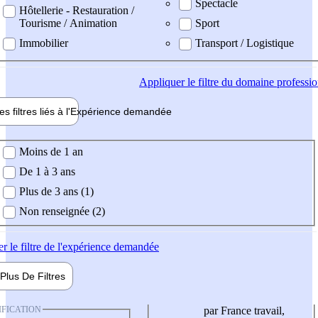
Spectacle
Hôtellerie - Restauration /
Tourisme / Animation
Sport
Immobilier
Transport / Logistique
Appliquer
le filtre du domaine professi
es filtres liés à l'
Expérience
demandée
ience demandée
Moins de 1 an
De 1 à 3 ans
Plus de 3 ans (1)
Non renseignée (2)
er
le filtre de l'expérience demandée
Plus De
Filtres
IFICATION
par France travail,