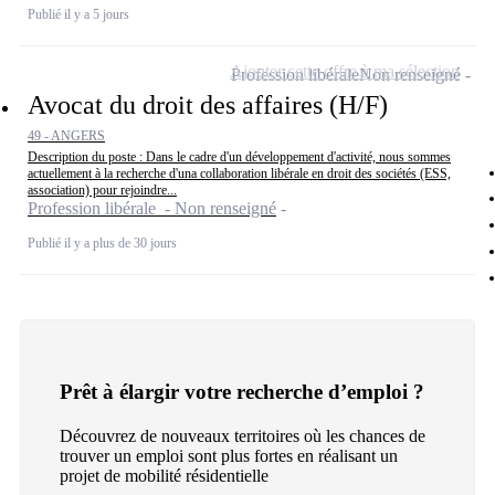
Publié il y a 5 jours
Ajouter cette offre à ma sélection
Profession libérale
Non renseigné
Avocat du droit des affaires (H/F)
49 - ANGERS
Description du poste : Dans le cadre d'un développement d'activité, nous sommes
actuellement à la recherche d'una collaboration libérale en droit des sociétés (ESS,
association) pour rejoindre...
Profession libérale - Non renseigné
Publié il y a plus de 30 jours
Prêt à élargir votre recherche d’emploi ?
Découvrez de nouveaux territoires où les chances de
trouver un emploi sont plus fortes en réalisant un
projet de mobilité résidentielle