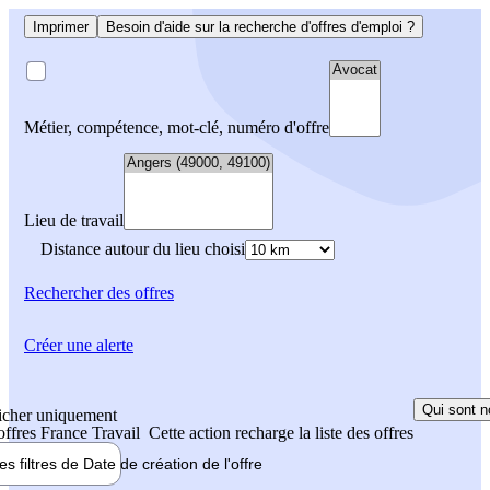
Imprimer
Besoin d'aide sur la recherche d'offres d'emploi ?
Métier, compétence, mot-clé, numéro d'offre
Lieu de travail
Distance autour du lieu choisi
Rechercher
des offres
Créer une alerte
Qui sont n
icher uniquement
 offres France Travail
Cette action recharge la liste des offres
les filtres de
Date de création
de l'offre