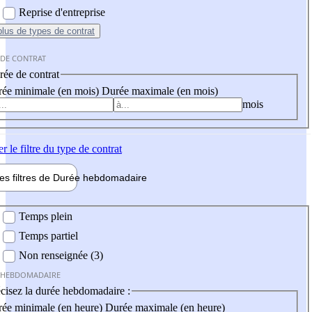
Reprise d'entreprise
plus
de types de contrat
 DE CONTRAT
ée de contrat
ée minimale (en mois)
Durée maximale (en mois)
mois
er
le filtre du type de contrat
les filtres de
Durée hebdo
madaire
 hebdomadaire
Temps plein
Temps partiel
Non renseignée (3)
 HEBDOMADAIRE
cisez la durée hebdomadaire :
ée minimale (en heure)
Durée maximale (en heure)