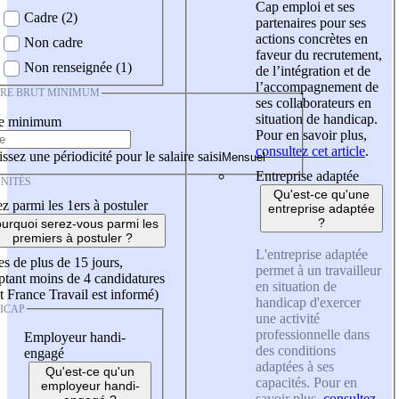
Cap emploi et ses
Cadre (2)
partenaires pour ses
actions concrètes en
Non cadre
faveur du recrutement,
Non renseignée (1)
de l’intégration et de
l’accompagnement de
IRE BRUT MINIMUM
ses collaborateurs en
situation de handicap.
re minimum
Pour en savoir plus,
consultez cet article
.
ssez une périodicité pour le salaire saisi
Entreprise adaptée
NITÉS
Qu'est-ce qu'une
z parmi les 1ers à postuler
entreprise adaptée
?
urquoi serez-vous parmi les
premiers à postuler ?
L'entreprise adaptée
es de plus de 15 jours,
permet à un travailleur
tant moins de 4 candidatures
en situation de
t France Travail est informé)
handicap d'exercer
ICAP
une activité
professionnelle dans
Employeur handi-
des conditions
engagé
adaptées à ses
Qu'est-ce qu'un
capacités. Pour en
employeur handi-
savoir plus,
consultez