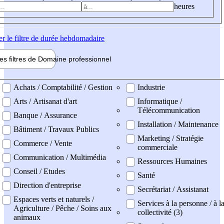
heures
er
le filtre de durée hebdomadaire
les filtres de
Domaine pro
fessionnel
ne professionel
Achats / Comptabilité / Gestion
Industrie
Arts / Artisanat d'art
Informatique /
Télécommunication
Banque / Assurance
Installation / Maintenance
Bâtiment / Travaux Publics
Marketing / Stratégie
Commerce / Vente
commerciale
Communication / Multimédia
Ressources Humaines
Conseil / Etudes
Santé
Direction d'entreprise
Secrétariat / Assistanat
Espaces verts et naturels /
Services à la personne / à l
Agriculture / Pêche / Soins aux
collectivité (3)
animaux