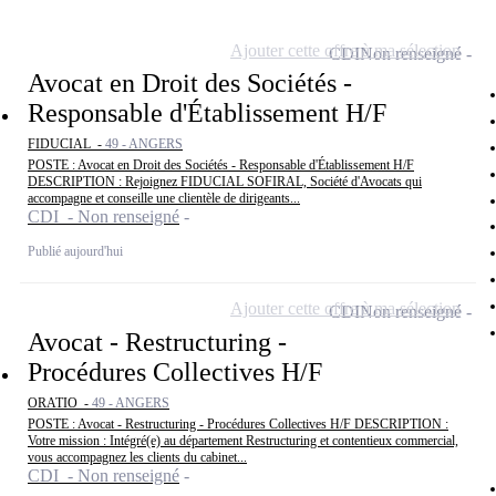
Ajouter cette offre à ma sélection
CDI
Non renseigné
Avocat en Droit des Sociétés -
Responsable d'Établissement H/F
FIDUCIAL -
49 - ANGERS
POSTE : Avocat en Droit des Sociétés - Responsable d'Établissement H/F
DESCRIPTION : Rejoignez FIDUCIAL SOFIRAL, Société d'Avocats qui
accompagne et conseille une clientèle de dirigeants...
CDI - Non renseigné
Publié aujourd'hui
Ajouter cette offre à ma sélection
CDI
Non renseigné
Avocat - Restructuring -
Procédures Collectives H/F
ORATIO -
49 - ANGERS
POSTE : Avocat - Restructuring - Procédures Collectives H/F DESCRIPTION :
Votre mission : Intégré(e) au département Restructuring et contentieux commercial,
vous accompagnez les clients du cabinet...
CDI - Non renseigné