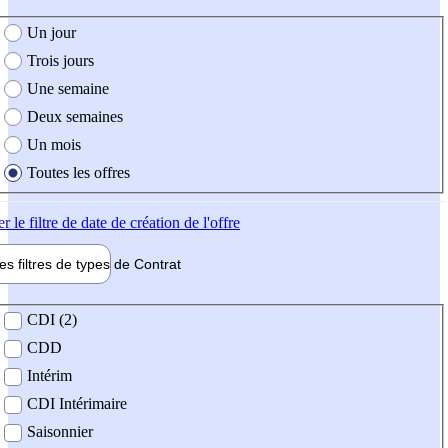
e création de l'offre
Un jour
Trois jours
Une semaine
Deux semaines
Un mois
Toutes les offres
er
le filtre de date de création de l'offre
les filtres de types de
Contrat
de contrat
CDI (2)
CDD
Intérim
CDI Intérimaire
Saisonnier