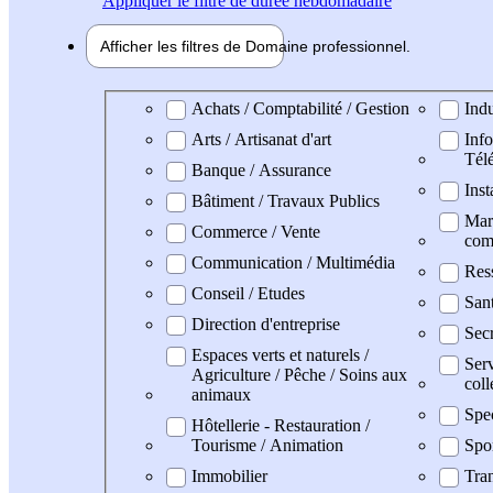
Appliquer
le filtre de durée hebdomadaire
Afficher les filtres de
Domaine pro
fessionnel
Domaine professionel
Achats / Comptabilité / Gestion
Indu
Arts / Artisanat d'art
Info
Tél
Banque / Assurance
Inst
Bâtiment / Travaux Publics
Mark
Commerce / Vente
com
Communication / Multimédia
Res
Conseil / Etudes
San
Direction d'entreprise
Secr
Espaces verts et naturels /
Serv
Agriculture / Pêche / Soins aux
coll
animaux
Spe
Hôtellerie - Restauration /
Tourisme / Animation
Spo
Immobilier
Tran