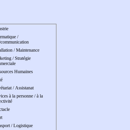
strie
rmatique /
écommunication
allation / Maintenance
eting / Stratégie
merciale
sources Humaines
té
étariat / Assistanat
ices à la personne / à la
ectivité
ctacle
rt
sport / Logistique