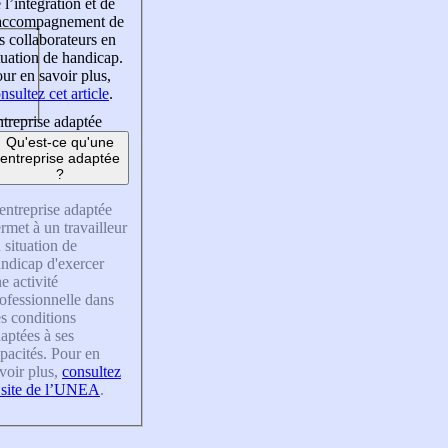
 l’intégration et de
’accompagnement de
s collaborateurs en
tuation de handicap.
ur en savoir plus,
nsultez cet article
.
treprise adaptée
Qu'est-ce qu'une
entreprise adaptée
?
entreprise adaptée
rmet à un travailleur
 situation de
ndicap d'exercer
e activité
ofessionnelle dans
s conditions
aptées à ses
pacités. Pour en
voir plus,
consultez
 site de l’UNEA
.