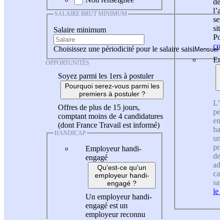
de
l
SALAIRE BRUT MINIMUM
se
si
Salaire minimum
Po
co
Choisissez une périodicité pour le salaire saisi
En
OPPORTUNITÉS
Soyez parmi les 1ers à postuler
Pourquoi serez-vous parmi les
premiers à postuler ?
L'
Offres de plus de 15 jours,
pe
comptant moins de 4 candidatures
en
(dont France Travail est informé)
ha
HANDICAP
un
pr
Employeur handi-
de
engagé
ad
Qu'est-ce qu'un
ca
employeur handi-
sa
engagé ?
le
Un employeur handi-
engagé est un
employeur reconnu