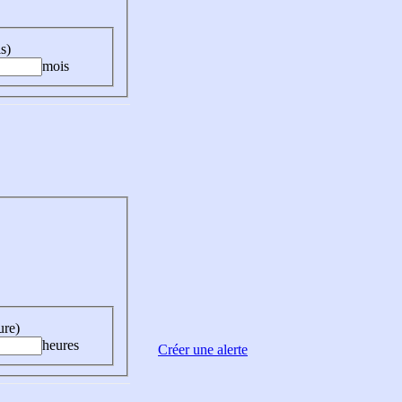
s)
mois
ure)
heures
Créer une alerte