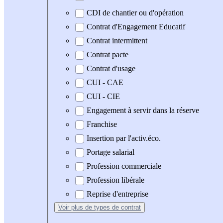
CDI de chantier ou d'opération
Contrat d'Engagement Educatif
Contrat intermittent
Contrat pacte
Contrat d'usage
CUI - CAE
CUI - CIE
Engagement à servir dans la réserve
Franchise
Insertion par l'activ.éco.
Portage salarial
Profession commerciale
Profession libérale
Reprise d'entreprise
Voir plus
de types de contrat