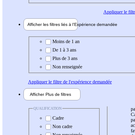
Appliquer
le fil
Afficher les filtres liés à l'
Expérience
demandée
Expérience demandée
Moins de 1 an
De 1 à 3 ans
Plus de 3 ans
Non renseignée
Appliquer
le filtre de l'expérience demandée
Afficher
Plus de
filtres
QUALIFICATION
pa
Ca
Cadre
pa
ac
Non cadre
fa
Non renseignée