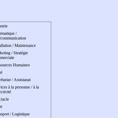
strie
rmatique /
écommunication
allation / Maintenance
eting / Stratégie
merciale
sources Humaines
té
étariat / Assistanat
ices à la personne / à la
ectivité
ctacle
rt
sport / Logistique