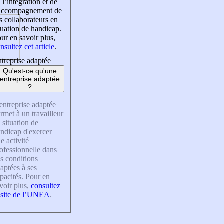
 l’intégration et de
’accompagnement de
s collaborateurs en
tuation de handicap.
ur en savoir plus,
nsultez cet article
.
treprise adaptée
Qu'est-ce qu'une
entreprise adaptée
?
entreprise adaptée
rmet à un travailleur
 situation de
ndicap d'exercer
e activité
ofessionnelle dans
s conditions
aptées à ses
pacités. Pour en
voir plus,
consultez
 site de l’UNEA
.