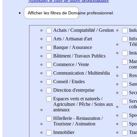
Appliquer
le filtre de durée hebdomadaire
Afficher les filtres de
Domaine pro
fessionnel
Domaine professionel
Achats / Comptabilité / Gestion
Indu
Arts / Artisanat d'art
Info
Tél
Banque / Assurance
Inst
Bâtiment / Travaux Publics
Mark
Commerce / Vente
com
Communication / Multimédia
Res
Conseil / Etudes
San
Direction d'entreprise
Secr
Espaces verts et naturels /
Serv
Agriculture / Pêche / Soins aux
coll
animaux
Spe
Hôtellerie - Restauration /
Tourisme / Animation
Spo
Immobilier
Tran