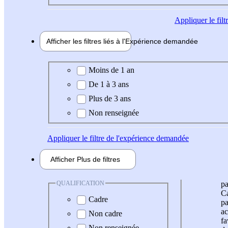
Appliquer
le fil
Afficher les filtres liés à l'
Expérience
demandée
Expérience demandée
Moins de 1 an
De 1 à 3 ans
Plus de 3 ans
Non renseignée
Appliquer
le filtre de l'expérience demandée
Afficher
Plus de
filtres
QUALIFICATION
pa
Ca
Cadre
pa
ac
Non cadre
fa
Non renseignée