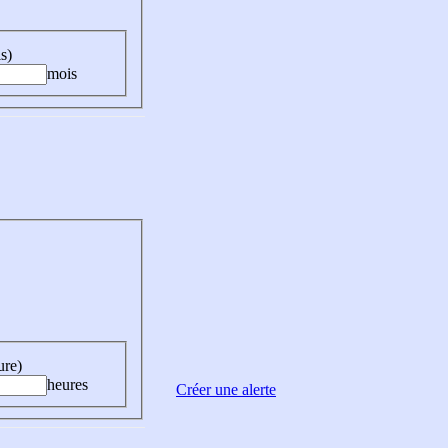
s)
mois
ure)
heures
Créer une alerte