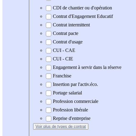
CDI de chantier ou d'opération
Contrat d'Engagement Educatif
Contrat intermittent
Contrat pacte
Contrat d'usage
CUI - CAE
CUI - CIE
Engagement à servir dans la réserve
Franchise
Insertion par l'activ.éco.
Portage salarial
Profession commerciale
Profession libérale
Reprise d'entreprise
Voir plus
de types de contrat