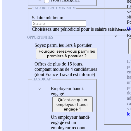
de
l
SALAIRE BRUT MINIMUM
se
si
Salaire minimum
Po
co
Choisissez une périodicité pour le salaire saisi
En
OPPORTUNITÉS
Soyez parmi les 1ers à postuler
Pourquoi serez-vous parmi les
premiers à postuler ?
L'
Offres de plus de 15 jours,
pe
comptant moins de 4 candidatures
en
(dont France Travail est informé)
ha
HANDICAP
un
pr
Employeur handi-
de
engagé
ad
Qu'est-ce qu'un
ca
employeur handi-
sa
engagé ?
le
Un employeur handi-
engagé est un
employeur reconnu