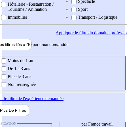
Spectacle
Hôtellerie - Restauration /
Tourisme / Animation
Sport
Immobilier
Transport / Logistique
Appliquer
le filtre du domaine professi
es filtres liés à l'
Expérience
demandée
ience demandée
Moins de 1 an
De 1 à 3 ans
Plus de 3 ans
Non renseignée
er
le filtre de l'expérience demandée
Plus De
Filtres
IFICATION
par France travail,