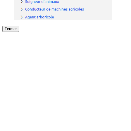
Fermer
Fermer
le détail de l'offre
/
Offre
sur
Offre précéden