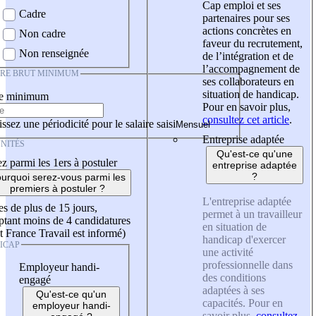
Cap emploi et ses
Cadre
partenaires pour ses
actions concrètes en
Non cadre
faveur du recrutement,
Non renseignée
de l’intégration et de
l’accompagnement de
IRE BRUT MINIMUM
ses collaborateurs en
situation de handicap.
re minimum
Pour en savoir plus,
consultez cet article
.
ssez une périodicité pour le salaire saisi
Entreprise adaptée
NITÉS
Qu'est-ce qu'une
z parmi les 1ers à postuler
entreprise adaptée
?
urquoi serez-vous parmi les
premiers à postuler ?
L'entreprise adaptée
es de plus de 15 jours,
permet à un travailleur
tant moins de 4 candidatures
en situation de
t France Travail est informé)
handicap d'exercer
ICAP
une activité
professionnelle dans
Employeur handi-
des conditions
engagé
adaptées à ses
Qu'est-ce qu'un
capacités. Pour en
employeur handi-
savoir plus,
consultez