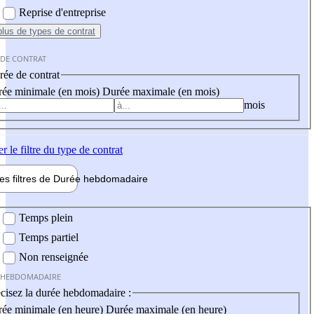
Reprise d'entreprise
plus
de types de contrat
 DE CONTRAT
ée de contrat
ée minimale (en mois)
Durée maximale (en mois)
mois
er
le filtre du type de contrat
les filtres de
Durée hebdo
madaire
 hebdomadaire
Temps plein
Temps partiel
Non renseignée
 HEBDOMADAIRE
cisez la durée hebdomadaire :
ée minimale (en heure)
Durée maximale (en heure)