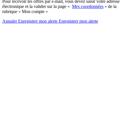
Pour recevoir les offres par e-mail, vous devez saisir votre adresse
électronique et la valider sur la page «
Mes coordonnées
» de la
rubrique « Mon compte »
Annuler
Enregistrer mon alerte
Enregistrer
mon alerte