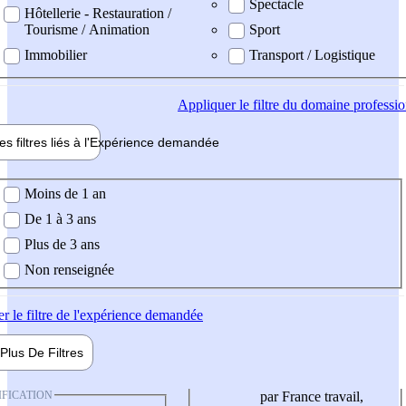
Spectacle
Hôtellerie - Restauration /
Tourisme / Animation
Sport
Immobilier
Transport / Logistique
Appliquer
le filtre du domaine professi
es filtres liés à l'
Expérience
demandée
ience demandée
Moins de 1 an
De 1 à 3 ans
Plus de 3 ans
Non renseignée
er
le filtre de l'expérience demandée
Plus De
Filtres
IFICATION
par France travail,