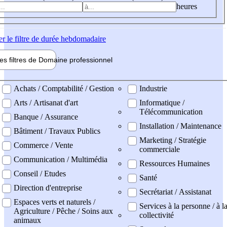
heures
er
le filtre de durée hebdomadaire
les filtres de
Domaine pro
fessionnel
ne professionel
Achats / Comptabilité / Gestion
Industrie
Arts / Artisanat d'art
Informatique /
Télécommunication
Banque / Assurance
Installation / Maintenance
Bâtiment / Travaux Publics
Marketing / Stratégie
Commerce / Vente
commerciale
Communication / Multimédia
Ressources Humaines
Conseil / Etudes
Santé
Direction d'entreprise
Secrétariat / Assistanat
Espaces verts et naturels /
Services à la personne / à l
Agriculture / Pêche / Soins aux
collectivité
animaux