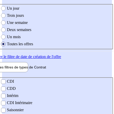
e création de l'offre
Un jour
Trois jours
Une semaine
Deux semaines
Un mois
Toutes les offres
er
le filtre de date de création de l'offre
les filtres de types de
Contrat
de contrat
CDI
CDD
Intérim
CDI Intérimaire
Saisonnier