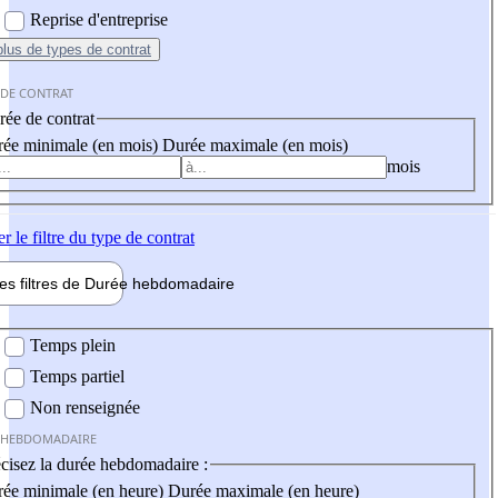
Reprise d'entreprise
plus
de types de contrat
 DE CONTRAT
ée de contrat
ée minimale (en mois)
Durée maximale (en mois)
mois
er
le filtre du type de contrat
les filtres de
Durée hebdo
madaire
 hebdomadaire
Temps plein
Temps partiel
Non renseignée
 HEBDOMADAIRE
cisez la durée hebdomadaire :
ée minimale (en heure)
Durée maximale (en heure)