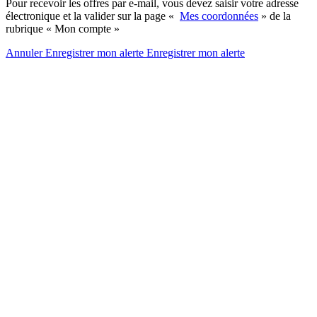
Pour recevoir les offres par e-mail, vous devez saisir votre adresse
électronique et la valider sur la page «
Mes coordonnées
» de la
rubrique « Mon compte »
Annuler
Enregistrer mon alerte
Enregistrer
mon alerte