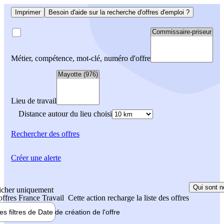
Imprimer
Besoin d'aide sur la recherche d'offres d'emploi ?
Métier, compétence, mot-clé, numéro d'offre
Lieu de travail
Distance autour du lieu choisi
Rechercher
des offres
Créer une alerte
Qui sont n
icher uniquement
 offres France Travail
Cette action recharge la liste des offres
les filtres de
Date de création
de l'offre