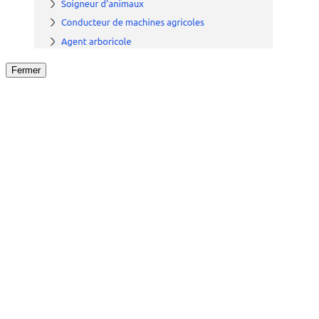
Fermer
Fermer
le détail de l'offre
/
Offre
sur
Offre précéden