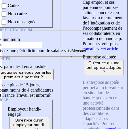
Cap emploi et ses
Cadre
partenaires pour ses
actions concrètes en
Non cadre
faveur du recrutement,
Non renseignée
de l’intégration et de
l’accompagnement de
IRE BRUT MINIMUM
ses collaborateurs en
situation de handicap.
re minimum
Pour en savoir plus,
consultez cet article
.
ssez une périodicité pour le salaire saisi
Entreprise adaptée
NITÉS
Qu'est-ce qu'une
z parmi les 1ers à postuler
entreprise adaptée
?
urquoi serez-vous parmi les
premiers à postuler ?
L'entreprise adaptée
es de plus de 15 jours,
permet à un travailleur
tant moins de 4 candidatures
en situation de
t France Travail est informé)
handicap d'exercer
ICAP
une activité
professionnelle dans
Employeur handi-
des conditions
engagé
adaptées à ses
Qu'est-ce qu'un
capacités. Pour en
employeur handi-
savoir plus,
consultez