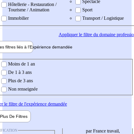
Spectacle
Hôtellerie - Restauration /
Tourisme / Animation
Sport
Immobilier
Transport / Logistique
Appliquer
le filtre du domaine professi
es filtres liés à l'
Expérience
demandée
ience demandée
Moins de 1 an
De 1 à 3 ans
Plus de 3 ans
Non renseignée
er
le filtre de l'expérience demandée
Plus De
Filtres
IFICATION
par France travail,