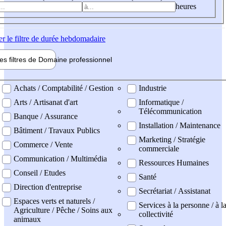
heures
er
le filtre de durée hebdomadaire
les filtres de
Domaine pro
fessionnel
ne professionel
Achats / Comptabilité / Gestion
Industrie
Arts / Artisanat d'art
Informatique /
Télécommunication
Banque / Assurance
Installation / Maintenance
Bâtiment / Travaux Publics
Marketing / Stratégie
Commerce / Vente
commerciale
Communication / Multimédia
Ressources Humaines
Conseil / Etudes
Santé
Direction d'entreprise
Secrétariat / Assistanat
Espaces verts et naturels /
Services à la personne / à l
Agriculture / Pêche / Soins aux
collectivité
animaux