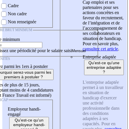
Cap emploi et ses
Cadre
partenaires pour ses
actions concrètes en
Non cadre
faveur du recrutement,
Non renseignée
de l’intégration et de
l’accompagnement de
IRE BRUT MINIMUM
ses collaborateurs en
situation de handicap.
re minimum
Pour en savoir plus,
consultez cet article
.
ssez une périodicité pour le salaire saisi
Entreprise adaptée
NITÉS
Qu'est-ce qu'une
z parmi les 1ers à postuler
entreprise adaptée
?
urquoi serez-vous parmi les
premiers à postuler ?
L'entreprise adaptée
es de plus de 15 jours,
permet à un travailleur
tant moins de 4 candidatures
en situation de
t France Travail est informé)
handicap d'exercer
ICAP
une activité
professionnelle dans
Employeur handi-
des conditions
engagé
adaptées à ses
Qu'est-ce qu'un
capacités. Pour en
employeur handi-
savoir plus,
consultez