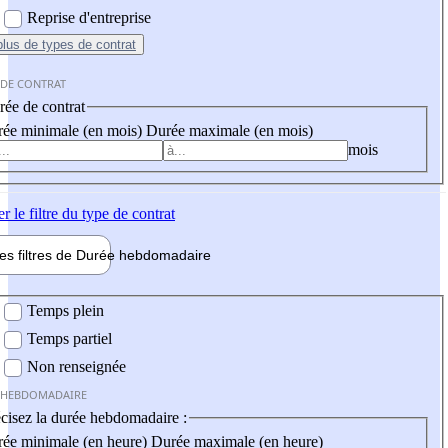
Reprise d'entreprise
plus
de types de contrat
 DE CONTRAT
ée de contrat
ée minimale (en mois)
Durée maximale (en mois)
mois
er
le filtre du type de contrat
les filtres de
Durée hebdo
madaire
 hebdomadaire
Temps plein
Temps partiel
Non renseignée
 HEBDOMADAIRE
cisez la durée hebdomadaire :
ée minimale (en heure)
Durée maximale (en heure)