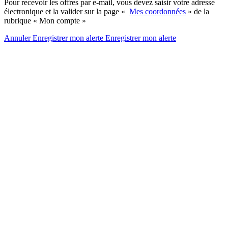
Pour recevoir les offres par e-mail, vous devez saisir votre adresse
électronique et la valider sur la page «
Mes coordonnées
» de la
rubrique « Mon compte »
Annuler
Enregistrer mon alerte
Enregistrer
mon alerte