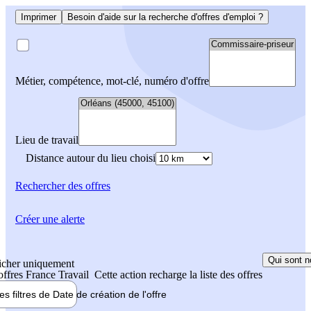
Imprimer
Besoin d'aide sur la recherche d'offres d'emploi ?
Métier, compétence, mot-clé, numéro d'offre
Lieu de travail
Distance autour du lieu choisi
Rechercher
des offres
Créer une alerte
Qui sont n
icher uniquement
 offres France Travail
Cette action recharge la liste des offres
les filtres de
Date de création
de l'offre