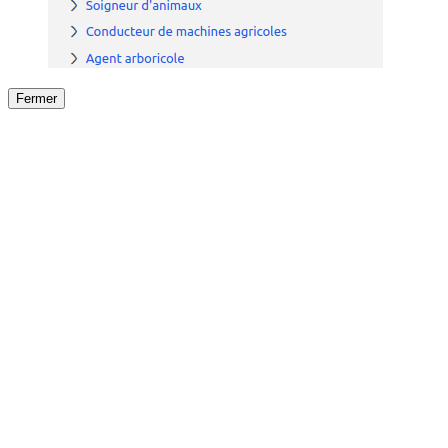
Fermer
Fermer
le détail de l'offre
/
Offre
sur
Offre précéden