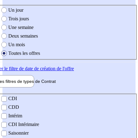
e création de l'offre
Un jour
Trois jours
Une semaine
Deux semaines
Un mois
Toutes les offres
er
le filtre de date de création de l'offre
les filtres de types de
Contrat
de contrat
CDI
CDD
Intérim
CDI Intérimaire
Saisonnier