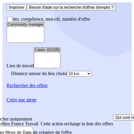
Imprimer
Besoin d'aide sur la recherche d'offres d'emploi ?
Métier, compétence, mot-clé, numéro d'offre
Lieu de travail
Distance autour du lieu choisi
Rechercher
des offres
Créer une alerte
Qui sont n
icher uniquement
 offres France Travail
Cette action recharge la liste des offres
les filtres de
Date de création
de l'offre