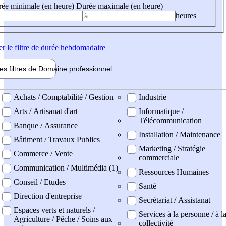
ée minimale (en heure)
Durée maximale (en heure)
heures
er
le filtre de durée hebdomadaire
les filtres de
Domaine pro
fessionnel
ne professionel
Achats / Comptabilité / Gestion
Industrie
Arts / Artisanat d'art
Informatique /
Télécommunication
Banque / Assurance
Installation / Maintenance
Bâtiment / Travaux Publics
Marketing / Stratégie
Commerce / Vente
commerciale
Communication / Multimédia (1)
Ressources Humaines
Conseil / Etudes
Santé
Direction d'entreprise
Secrétariat / Assistanat
Espaces verts et naturels /
Services à la personne / à l
Agriculture / Pêche / Soins aux
collectivité