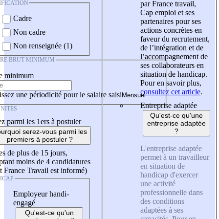
IFICATION
par France travail,
Cap emploi et ses
Cadre
partenaires pour ses
actions concrètes en
Non cadre
faveur du recrutement,
Non renseignée (1)
de l’intégration et de
l’accompagnement de
IRE BRUT MINIMUM
ses collaborateurs en
situation de handicap.
re minimum
Pour en savoir plus,
consultez cet article
.
ssez une périodicité pour le salaire saisi
Entreprise adaptée
NITÉS
Qu'est-ce qu'une
z parmi les 1ers à postuler
entreprise adaptée
?
urquoi serez-vous parmi les
premiers à postuler ?
L'entreprise adaptée
es de plus de 15 jours,
permet à un travailleur
tant moins de 4 candidatures
en situation de
t France Travail est informé)
handicap d'exercer
ICAP
une activité
professionnelle dans
Employeur handi-
des conditions
engagé
adaptées à ses
Qu'est-ce qu'un
capacités. Pour en