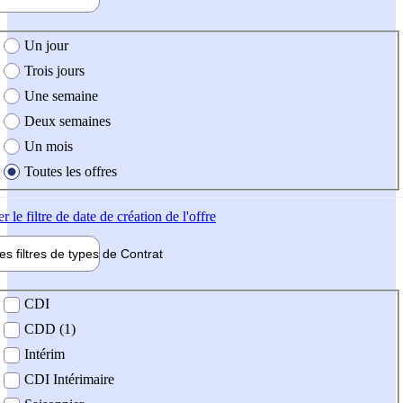
e création de l'offre
Un jour
Trois jours
Une semaine
Deux semaines
Un mois
Toutes les offres
er
le filtre de date de création de l'offre
les filtres de types de
Contrat
de contrat
CDI
CDD (1)
Intérim
CDI Intérimaire