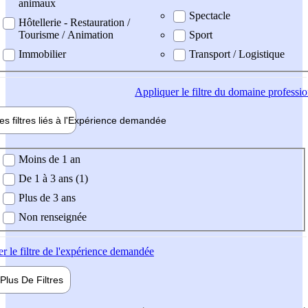
animaux
Spectacle
Hôtellerie - Restauration /
Tourisme / Animation
Sport
Immobilier
Transport / Logistique
Appliquer
le filtre du domaine professi
es filtres liés à l'
Expérience
demandée
ience demandée
Moins de 1 an
De 1 à 3 ans (1)
Plus de 3 ans
Non renseignée
er
le filtre de l'expérience demandée
Plus De
Filtres