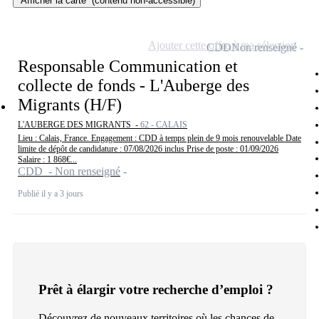
Afficher la carte
(contenu non-accessible)
Ajouter cette offre à ma sélection
CDD
Non renseigné
Responsable Communication et
collecte de fonds - L'Auberge des
Migrants (H/F)
L'AUBERGE DES MIGRANTS -
62 - CALAIS
Lieu : Calais, France. Engagement : CDD à temps plein de 9 mois renouvelable Date
limite de dépôt de candidature : 07/08/2026 inclus Prise de poste : 01/09/2026
Salaire : 1 868€...
CDD - Non renseigné
Publié il y a 3 jours
Prêt à élargir votre recherche d’emploi ?
Découvrez de nouveaux territoires où les chances de