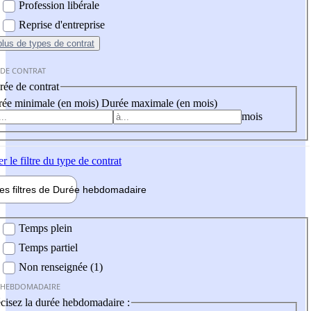
Profession libérale
Reprise d'entreprise
plus
de types de contrat
 DE CONTRAT
ée de contrat
ée minimale (en mois)
Durée maximale (en mois)
mois
er
le filtre du type de contrat
les filtres de
Durée hebdo
madaire
 hebdomadaire
Temps plein
Temps partiel
Non renseignée (1)
 HEBDOMADAIRE
cisez la durée hebdomadaire :