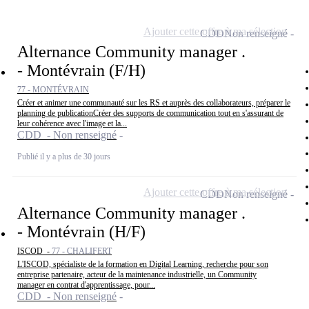
Ajouter cette offre à ma sélection
CDD
Non renseigné
Alternance Community manager .
- Montévrain (F/H)
77 - MONTÉVRAIN
Créer et animer une communauté sur les RS et auprès des collaborateurs, préparer le
planning de publicationCréer des supports de communication tout en s'assurant de
leur cohérence avec l'image et la...
CDD - Non renseigné
Publié il y a plus de 30 jours
Ajouter cette offre à ma sélection
CDD
Non renseigné
Alternance Community manager .
- Montévrain (H/F)
ISCOD -
77 - CHALIFERT
L'ISCOD, spécialiste de la formation en Digital Learning, recherche pour son
entreprise partenaire, acteur de la maintenance industrielle, un Community
manager en contrat d'apprentissage, pour...
CDD - Non renseigné