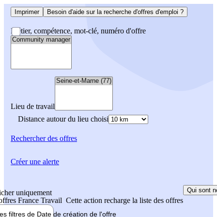
Imprimer
Besoin d'aide sur la recherche d'offres d'emploi ?
Métier, compétence, mot-clé, numéro d'offre
Lieu de travail
Distance autour du lieu choisi
Rechercher
des offres
Créer une alerte
Qui sont n
icher uniquement
 offres France Travail
Cette action recharge la liste des offres
les filtres de
Date de création
de l'offre