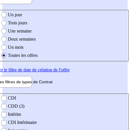
e création de l'offre
Un jour
Trois jours
Une semaine
Deux semaines
Un mois
Toutes les offres
er
le filtre de date de création de l'offre
les filtres de types de
Contrat
de contrat
CDI
CDD (3)
Intérim
CDI Intérimaire