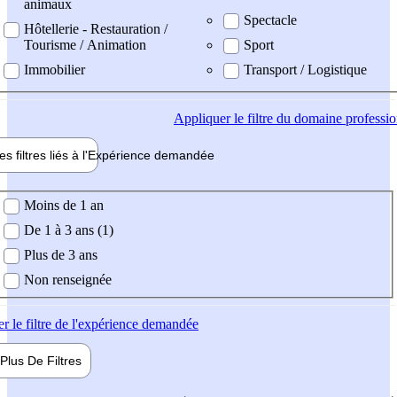
animaux
Spectacle
Hôtellerie - Restauration /
Tourisme / Animation
Sport
Immobilier
Transport / Logistique
Appliquer
le filtre du domaine professi
es filtres liés à l'
Expérience
demandée
ience demandée
Moins de 1 an
De 1 à 3 ans (1)
Plus de 3 ans
Non renseignée
er
le filtre de l'expérience demandée
Plus De
Filtres