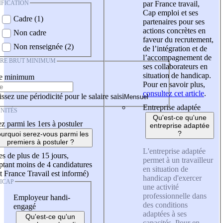
IFICATION
par France travail,
Cap emploi et ses
Cadre (1)
partenaires pour ses
actions concrètes en
Non cadre
faveur du recrutement,
Non renseignée (2)
de l’intégration et de
l’accompagnement de
IRE BRUT MINIMUM
ses collaborateurs en
situation de handicap.
re minimum
Pour en savoir plus,
consultez cet article
.
ssez une périodicité pour le salaire saisi
Entreprise adaptée
NITÉS
Qu'est-ce qu'une
z parmi les 1ers à postuler
entreprise adaptée
?
urquoi serez-vous parmi les
premiers à postuler ?
L'entreprise adaptée
es de plus de 15 jours,
permet à un travailleur
tant moins de 4 candidatures
en situation de
t France Travail est informé)
handicap d'exercer
ICAP
une activité
professionnelle dans
Employeur handi-
des conditions
engagé
adaptées à ses
Qu'est-ce qu'un
capacités. Pour en