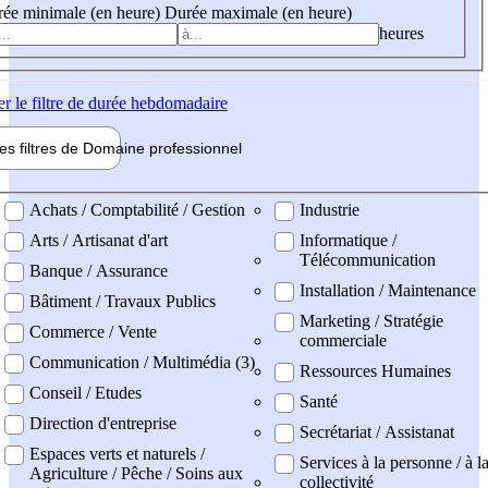
ée minimale (en heure)
Durée maximale (en heure)
heures
er
le filtre de durée hebdomadaire
les filtres de
Domaine pro
fessionnel
ne professionel
Achats / Comptabilité / Gestion
Industrie
Arts / Artisanat d'art
Informatique /
Télécommunication
Banque / Assurance
Installation / Maintenance
Bâtiment / Travaux Publics
Marketing / Stratégie
Commerce / Vente
commerciale
Communication / Multimédia (3)
Ressources Humaines
Conseil / Etudes
Santé
Direction d'entreprise
Secrétariat / Assistanat
Espaces verts et naturels /
Services à la personne / à l
Agriculture / Pêche / Soins aux
collectivité