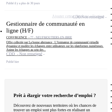
Publié il y a plus de 30 jours
Ajouter cette offre à ma sélection
CDD
Non renseigné
Gestionnaire de communauté en
ligne (H/F)
CONVRGENCE -
77 - NEUFMOUTIERS-EN-BRIE
Offre collectée par La bonne alternance : L'Animateur de communauté virtuelle
dynamise et modère les échanges entre utilisateurs sur les plateformes numériques.
Anime les échanges au sein des...
CDD - Non renseigné
Publié hier
Prêt à élargir votre recherche d’emploi ?
Découvrez de nouveaux territoires où les chances de
trouver un emploi sont plus fortes en réalisant un