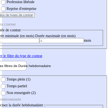
Profession libérale
Reprise d'entreprise
plus
de types de contrat
 DE CONTRAT
ée de contrat
ée minimale (en mois)
Durée maximale (en mois)
mois
er
le filtre du type de contrat
les filtres de
Durée hebdo
madaire
 hebdomadaire
Temps plein (1)
Temps partiel
Non renseignée (2)
 HEBDOMADAIRE
cisez la durée hebdomadaire :