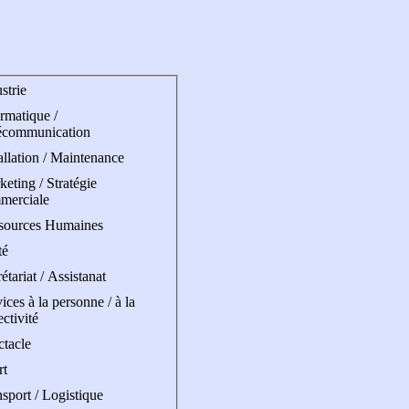
strie
rmatique /
écommunication
allation / Maintenance
eting / Stratégie
merciale
sources Humaines
té
étariat / Assistanat
ices à la personne / à la
ectivité
ctacle
rt
sport / Logistique