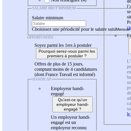
de
l
SALAIRE BRUT MINIMUM
se
si
Salaire minimum
Po
co
Choisissez une périodicité pour le salaire saisi
En
OPPORTUNITÉS
Soyez parmi les 1ers à postuler
Pourquoi serez-vous parmi les
premiers à postuler ?
L'
Offres de plus de 15 jours,
pe
comptant moins de 4 candidatures
en
(dont France Travail est informé)
ha
HANDICAP
un
pr
Employeur handi-
de
engagé
ad
Qu'est-ce qu'un
ca
employeur handi-
sa
engagé ?
le
Un employeur handi-
engagé est un
employeur reconnu