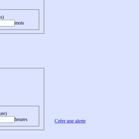
s)
mois
ure)
heures
Créer une alerte