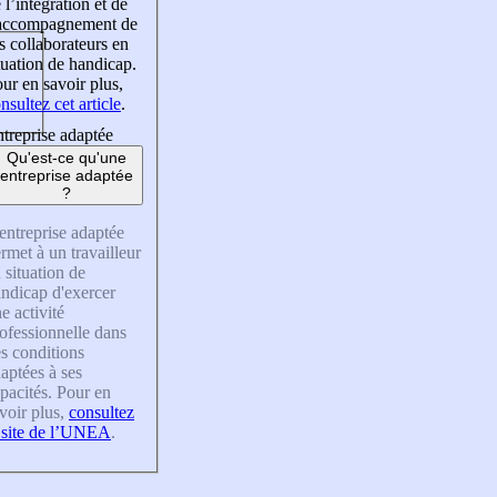
 l’intégration et de
’accompagnement de
s collaborateurs en
tuation de handicap.
ur en savoir plus,
nsultez cet article
.
treprise adaptée
Qu'est-ce qu'une
entreprise adaptée
?
entreprise adaptée
rmet à un travailleur
 situation de
ndicap d'exercer
e activité
ofessionnelle dans
s conditions
aptées à ses
pacités. Pour en
voir plus,
consultez
 site de l’UNEA
.