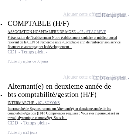
Ajouter cette offre à ma sélection
CDI
Temps plein
COMPTABLE (H/F)
ASSOCIATION HOSPITALIERE DE MOZE -
07 - ST AGREVE
Présentation de l'établissement Notre établissement sanitaire et médico-social
relevant de la CCN 51 recherche un(e) Comptable afin de renforcer son service
financier et accompagner le développement...
CDI - Temps plein
Publié il y a plus de 30 jours
Ajouter cette offre à ma sélection
CDD
Temps plein
Alternant(e) en deuxieme année de
bts comptabilité/gestion (H/F)
INTERMARCHE -
07 - SOYONS
Intermarché de Soyons recrute un Alternant(e) en deuxieme année de bts
comptabilité/gestion (H/F) Compétences requises : Vous êtes rigoureux(se) au
travail, dynamique et motivé(e). Sous la...
CDD - Temps plein
Publié il y a 23 jours