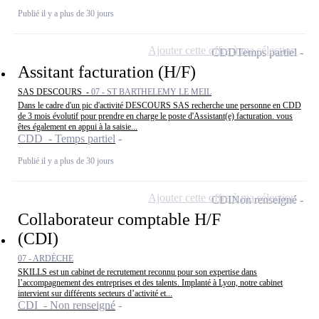
Publié il y a plus de 30 jours
Ajouter cette offre à ma sélection
CDD
Temps partiel
Assitant facturation (H/F)
SAS DESCOURS -
07 - ST BARTHELEMY LE MEIL
Dans le cadre d'un pic d'activité DESCOURS SAS recherche une personne en CDD
de 3 mois évolutif pour prendre en charge le poste d'Assistant(e) facturation. vous
êtes également en appui à la saisie...
CDD - Temps partiel
Publié il y a plus de 30 jours
Ajouter cette offre à ma sélection
CDI
Non renseigné
Collaborateur comptable H/F
(CDI)
07 - ARDÈCHE
SKILLS est un cabinet de recrutement reconnu pour son expertise dans
l’accompagnement des entreprises et des talents. Implanté à Lyon, notre cabinet
intervient sur différents secteurs d’activité et...
CDI - Non renseigné