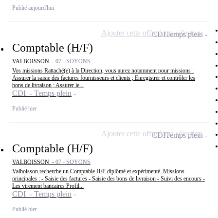
Publié aujourd'hui
Ajouter cette offre à ma sélection
CDI
Temps plein
Comptable (H/F)
VALBOISSON -
07 - SOYONS
Vos missions Rattaché(e) à la Direction, vous aurez notamment pour missions :
Assurer la saisie des factures fournisseurs et clients ; Enregistrer et contrôler les
bons de livraison ; Assurer le...
CDI - Temps plein
Publié hier
Ajouter cette offre à ma sélection
CDI
Temps plein
Comptable (H/F)
VALBOISSON -
07 - SOYONS
Valboisson recherche un Comptable H/F diplômé et expérimenté. Missions
principales : - Saisie des factures - Saisie des bons de livraison - Suivi des encours -
Les virement bancaires Profil...
CDI - Temps plein
Publié hier