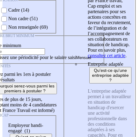
IFICATION
par France travail,
Cap emploi et ses
Cadre (14)
partenaires pour ses
actions concrètes en
Non cadre (51)
faveur du recrutement,
Non renseignée (69)
de l’intégration et de
l’accompagnement de
IRE BRUT MINIMUM
ses collaborateurs en
situation de handicap.
re minimum
Pour en savoir plus,
consultez cet article
.
ssez une périodicité pour le salaire saisi
Entreprise adaptée
NITÉS
Qu'est-ce qu'une
z parmi les 1ers à postuler
entreprise adaptée
résultats
?
urquoi serez-vous parmi les
L'entreprise adaptée
premiers à postuler ?
permet à un travailleur
es de plus de 15 jours,
en situation de
tant moins de 4 candidatures
handicap d'exercer
t France Travail est informé)
une activité
ICAP
professionnelle dans
des conditions
Employeur handi-
adaptées à ses
engagé (1)
capacités. Pour en
Qu'est-ce qu'un