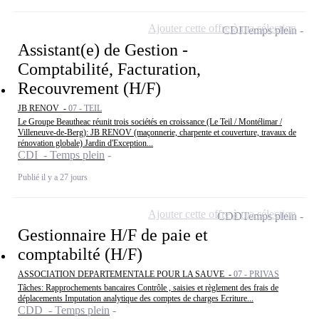
Ajouter cette offre à ma sélection
CDI
Temps plein
Assistant(e) de Gestion -
Comptabilité, Facturation,
Recouvrement (H/F)
JB RENOV -
07 - TEIL
Le Groupe Beautheac réunit trois sociétés en croissance (Le Teil / Montélimar /
Villeneuve-de-Berg): JB RENOV (maçonnerie, charpente et couverture, travaux de
rénovation globale) Jardin d'Exception...
CDI - Temps plein
Publié il y a 27 jours
Ajouter cette offre à ma sélection
CDD
Temps plein
Gestionnaire H/F de paie et
comptabilté (H/F)
ASSOCIATION DEPARTEMENTALE POUR LA SAUVE -
07 - PRIVAS
Tâches: Rapprochements bancaires Contrôle , saisies et règlement des frais de
déplacements Imputation analytique des comptes de charges Ecriture...
CDD - Temps plein