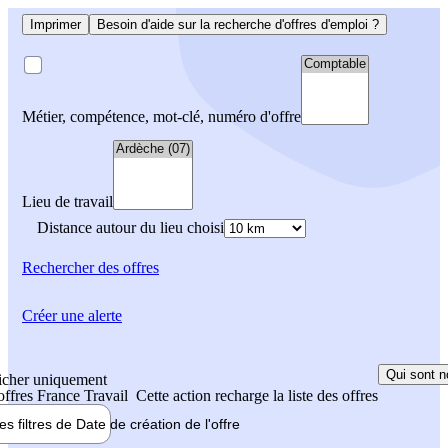
Imprimer
Besoin d'aide sur la recherche d'offres d'emploi ?
Métier, compétence, mot-clé, numéro d'offre
Lieu de travail
Distance autour du lieu choisi
Rechercher
des offres
Créer une alerte
Qui sont n
icher uniquement
 offres France Travail
Cette action recharge la liste des offres
les filtres de
Date de création
de l'offre