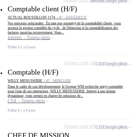
Intérim
Temps plein
Comptable client (H/F)
ACTUAL ROUSSILLON 1174 -
07 - DAVÉZIEUX
Vos missions principales : En tant que garant(e) de la comptabilité clients, vous
assurez la gestion complète du cycle : de l'émission et la comptabilisation des
factures jusqu'au recouvrement. Vous...
Intérim - Temps plein
Publié il y a 8 jours
Ajouter cette offre à ma sélection
CDI
Temps plein
Comptable (H/F)
WILLY MENUISERIE -
07 - MERCUER
Dans le cadre de son développement, le Groupe WM recherche un(e) comptable
pour l'une de ses entreprises, WILLY MENUISERIE. Intégré à une équipe
dynamique, vous prenez en charge les missions de...
CDI - Temps plein
Publié il y a 8 jours
Ajouter cette offre à ma sélection
CDI
Temps plein
CHEF DE MISSION