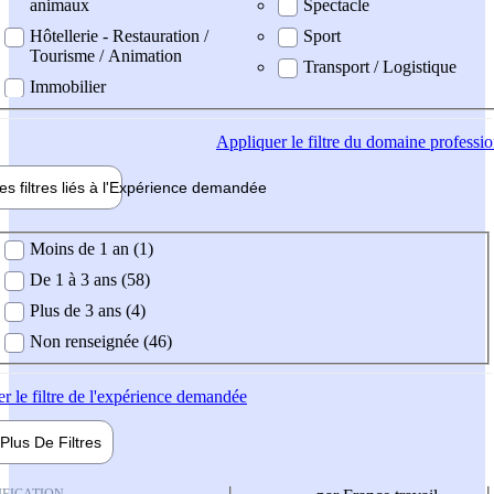
animaux
Spectacle
Hôtellerie - Restauration /
Sport
Tourisme / Animation
Transport / Logistique
Immobilier
Appliquer
le filtre du domaine professi
es filtres liés à l'
Expérience
demandée
ience demandée
Moins de 1 an (1)
De 1 à 3 ans (58)
Plus de 3 ans (4)
Non renseignée (46)
er
le filtre de l'expérience demandée
Plus De
Filtres