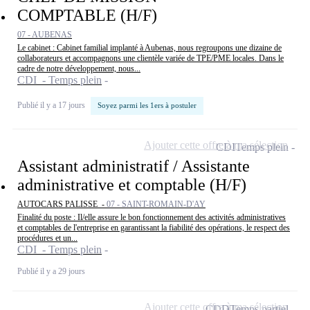
COMPTABLE (H/F)
07 - AUBENAS
Le cabinet : Cabinet familial implanté à Aubenas, nous regroupons une dizaine de
collaborateurs et accompagnons une clientèle variée de TPE/PME locales. Dans le
cadre de notre développement, nous...
CDI - Temps plein
Publié il y a 17 jours
Soyez parmi les 1ers à postuler
Ajouter cette offre à ma sélection
CDI
Temps plein
Assistant administratif / Assistante
administrative et comptable (H/F)
AUTOCARS PALISSE -
07 - SAINT-ROMAIN-D'AY
Finalité du poste : Il/elle assure le bon fonctionnement des activités administratives
et comptables de l'entreprise en garantissant la fiabilité des opérations, le respect des
procédures et un...
CDI - Temps plein
Publié il y a 29 jours
Ajouter cette offre à ma sélection
CDD
Temps partiel