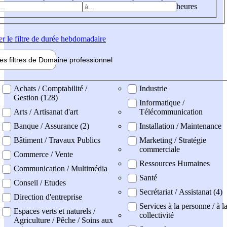
heures
er
le filtre de durée hebdomadaire
les filtres de
Domaine pro
fessionnel
ne professionel
Achats / Comptabilité /
Industrie
Gestion (128)
Informatique /
Arts / Artisanat d'art
Télécommunication
Banque / Assurance (2)
Installation / Maintenance
Bâtiment / Travaux Publics
Marketing / Stratégie
commerciale
Commerce / Vente
Ressources Humaines
Communication / Multimédia
Santé
Conseil / Etudes
Secrétariat / Assistanat (4)
Direction d'entreprise
Services à la personne / à l
Espaces verts et naturels /
collectivité
Agriculture / Pêche / Soins aux