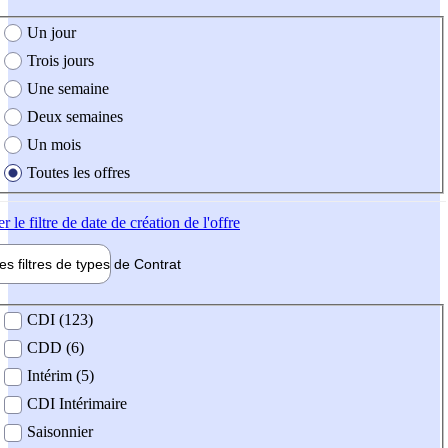
e création de l'offre
Un jour
Trois jours
Une semaine
Deux semaines
Un mois
Toutes les offres
er
le filtre de date de création de l'offre
les filtres de types de
Contrat
de contrat
CDI (123)
CDD (6)
Intérim (5)
CDI Intérimaire
Saisonnier