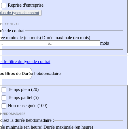
Reprise d'entreprise
plus
de types de contrat
 DE CONTRAT
ée de contrat
ée minimale (en mois)
Durée maximale (en mois)
mois
er
le filtre du type de contrat
les filtres de
Durée hebdo
madaire
 hebdomadaire
Temps plein (20)
Temps partiel (5)
Non renseignée (109)
 HEBDOMADAIRE
cisez la durée hebdomadaire :
ée minimale (en heure)
Durée maximale (en heure)