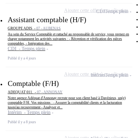
Ajouter cette offre à ma sélection
CDI
Temps plein
Assistant comptable (H/F)
GROUPE ADIS -
07 - AUBENAS
Au sein du Service Comptable et rattaché au responsable de service, vous prenez en
charge notamment les activités suivantes : - Réception et vérification des pièces
comptables, - Intégration des...
CDI - Temps plein
Publié il y a 4 jours
Ajouter cette offre à ma sélection
Intérim
Temps plein
Comptable (F/H)
ADEQUAT 011. -
07 - ANNONAY
Notre agence Adéquat d'Annonay recrute pour son client basé à Davézieux, un(e)
comptable F/H. Vos missions : - Assurer la comptabilité clients et la facturation
jusqu'au recouvrement - Analyser et...
Intérim - Temps plein
Publié il y a 8 jours
Ajouter cette offre à ma sélection