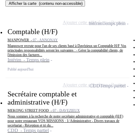
Afficher la carte
(contenu non-accessible)
Ajouter cette offre à ma sélection
Intérim
Temps plein
Comptable (H/F)
MANPOWER -
07 - ANNONAY
Manpower recrute pour l'un de ses clients basé à Davézieux un Comptable H/F Vos
principales responsabilités seront les suivantes : - Gérer la comptabilité clients, de
l'émission des factures...
Intérim - Temps plein
Publié aujourd'hui
Ajouter cette offre à ma sélection
CDD
Temps partiel
Secrétaire comptable et
administrative (H/F)
MEKONG STREET FOOD -
07 - DAVEZIEUX
Nous sommes à la recherche de notre secrétaire administrative et comptable (H/F)
pour notre restaurant VOS MISSIONS : 1/ Administrative - Divers travaux de
secrétariat - Réception et tri du...
CDD - Temps partiel