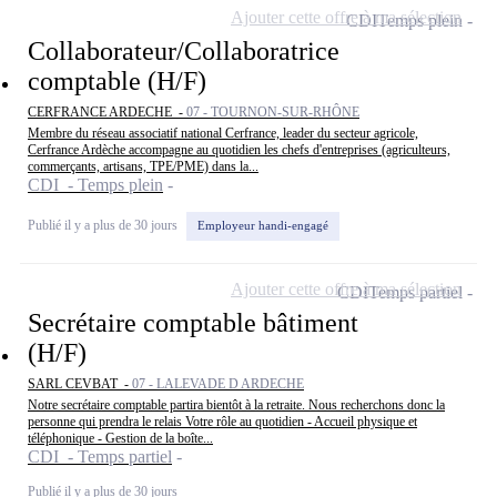
Ajouter cette offre à ma sélection
CDI
Temps plein
Collaborateur/Collaboratrice
comptable (H/F)
CERFRANCE ARDECHE -
07 - TOURNON-SUR-RHÔNE
Membre du réseau associatif national Cerfrance, leader du secteur agricole,
Cerfrance Ardèche accompagne au quotidien les chefs d'entreprises (agriculteurs,
commerçants, artisans, TPE/PME) dans la...
CDI - Temps plein
Publié il y a plus de 30 jours
Employeur handi-engagé
Ajouter cette offre à ma sélection
CDI
Temps partiel
Secrétaire comptable bâtiment
(H/F)
SARL CEVBAT -
07 - LALEVADE D ARDECHE
Notre secrétaire comptable partira bientôt à la retraite. Nous recherchons donc la
personne qui prendra le relais Votre rôle au quotidien - Accueil physique et
téléphonique - Gestion de la boîte...
CDI - Temps partiel
Publié il y a plus de 30 jours