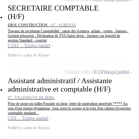
SECRETAIRE COMPTABLE
(H/F)
EROL CONSTRUCTION -
07 - AUBENAS
Travaux de secrétariat Comptabilité : saisie des écritures, achats - ventes - banque -
Gestion trésorerie - Déclaration de TVA Saisie devis - factures sur logiciel de
gestion Standard - courrier
CDD - Temps partiel
Publié il y a plus de 30 jours
Ajouter cette offre à ma sélection
CDI
Temps partiel
Assistant administratif / Assistante
administrative et comptable (H/F)
07 - VILLENEUVE DE BERG
Prise de poste mi-juillet Postuler en ligne, lettre de motivation appréciée ***** Au
sein d'une équipe dynamique, vous serez le sourire et la voix d'un cabinet d'expertise
comptable implanté...
CDI - Temps partiel
Publié il y a plus de 30 jours