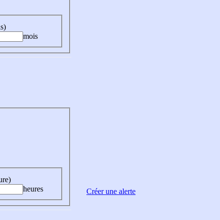
s)
mois
ure)
heures
Créer une alerte