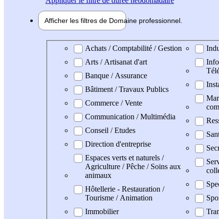
Appliquer
le filtre de durée hebdomadaire
Afficher les filtres de
Domaine pro
fessionnel
Domaine professionel
Achats / Comptabilité / Gestion
Indu
Arts / Artisanat d'art
Info
Tél
Banque / Assurance
Inst
Bâtiment / Travaux Publics
Mark
Commerce / Vente
com
Communication / Multimédia
Res
Conseil / Etudes
San
Direction d'entreprise
Secr
Espaces verts et naturels /
Serv
Agriculture / Pêche / Soins aux
coll
animaux
Spe
Hôtellerie - Restauration /
Tourisme / Animation
Spo
Immobilier
Tran