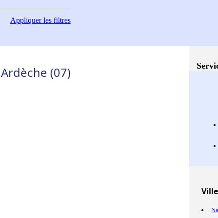
Appliquer
les filtres
Servi
 Ardèche (07)
Vill
Na