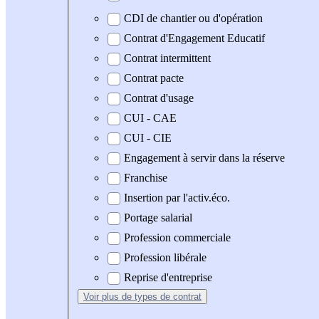
CDI de chantier ou d'opération
Contrat d'Engagement Educatif
Contrat intermittent
Contrat pacte
Contrat d'usage
CUI - CAE
CUI - CIE
Engagement à servir dans la réserve
Franchise
Insertion par l'activ.éco.
Portage salarial
Profession commerciale
Profession libérale
Reprise d'entreprise
Voir plus
de types de contrat