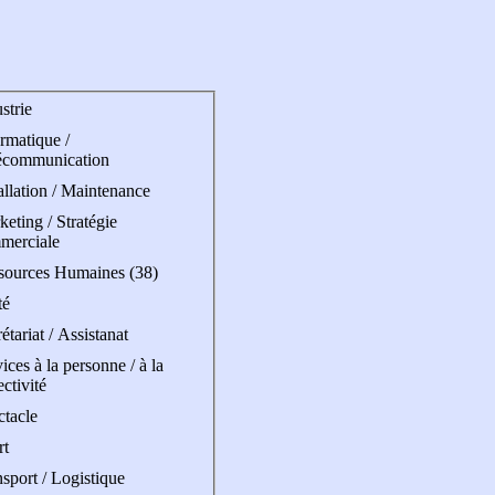
strie
rmatique /
écommunication
allation / Maintenance
eting / Stratégie
merciale
sources Humaines (38)
té
étariat / Assistanat
ices à la personne / à la
ectivité
ctacle
rt
sport / Logistique