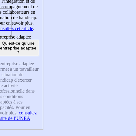
 l’intégration et de
’accompagnement de
s collaborateurs en
tuation de handicap.
ur en savoir plus,
nsultez cet article
.
treprise adaptée
Qu'est-ce qu'une
entreprise adaptée
?
entreprise adaptée
rmet à un travailleur
 situation de
ndicap d'exercer
e activité
ofessionnelle dans
s conditions
aptées à ses
pacités. Pour en
voir plus,
consultez
 site de l’UNEA
.