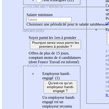
de
l
SALAIRE BRUT MINIMUM
se
si
Salaire minimum
Po
co
Choisissez une périodicité pour le salaire saisi
En
OPPORTUNITÉS
Soyez parmi les 1ers à postuler
Pourquoi serez-vous parmi les
premiers à postuler ?
L'
Offres de plus de 15 jours,
pe
comptant moins de 4 candidatures
en
(dont France Travail est informé)
ha
HANDICAP
un
pr
Employeur handi-
de
engagé (1)
ad
Qu'est-ce qu'un
ca
employeur handi-
sa
engagé ?
le
Un employeur handi-
engagé est un
employeur reconnu