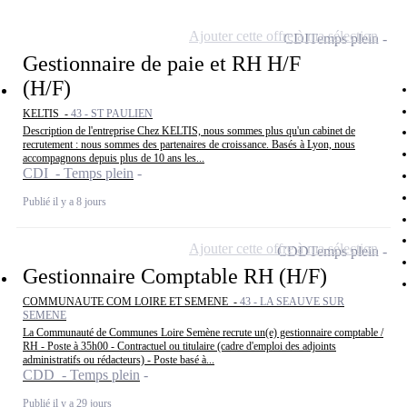
Ajouter cette offre à ma sélection
CDI
Temps plein
Gestionnaire de paie et RH H/F
(H/F)
KELTIS -
43 - ST PAULIEN
Description de l'entreprise Chez KELTIS, nous sommes plus qu'un cabinet de
recrutement : nous sommes des partenaires de croissance. Basés à Lyon, nous
accompagnons depuis plus de 10 ans les...
CDI - Temps plein
Publié il y a 8 jours
Ajouter cette offre à ma sélection
CDD
Temps plein
Gestionnaire Comptable RH (H/F)
COMMUNAUTE COM LOIRE ET SEMENE -
43 - LA SEAUVE SUR
SEMENE
La Communauté de Communes Loire Semène recrute un(e) gestionnaire comptable /
RH - Poste à 35h00 - Contractuel ou titulaire (cadre d'emploi des adjoints
administratifs ou rédacteurs) - Poste basé à...
CDD - Temps plein
Publié il y a 29 jours