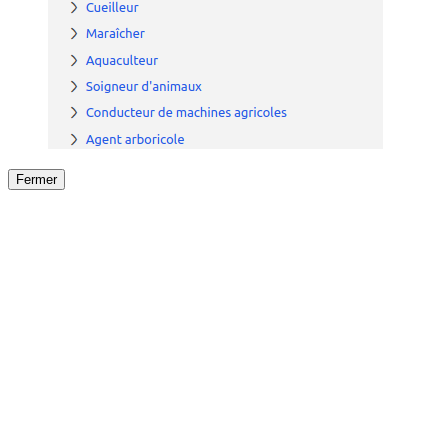
Fermer
Fermer
le détail de l'offre
/
Offre
sur
Offre précéden