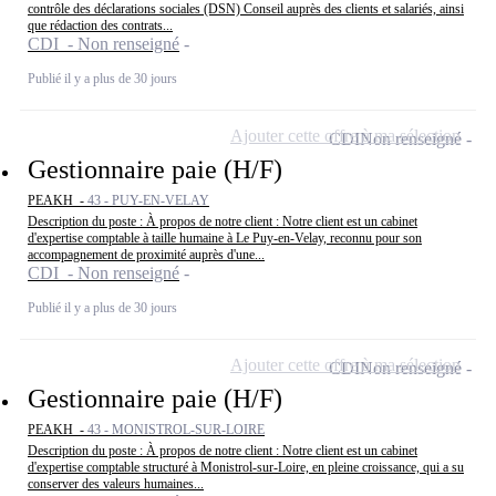
contrôle des déclarations sociales (DSN) Conseil auprès des clients et salariés, ainsi
que rédaction des contrats...
CDI - Non renseigné
Publié il y a plus de 30 jours
Ajouter cette offre à ma sélection
CDI
Non renseigné
Gestionnaire paie (H/F)
PEAKH -
43 - PUY-EN-VELAY
Description du poste : À propos de notre client : Notre client est un cabinet
d'expertise comptable à taille humaine à Le Puy-en-Velay, reconnu pour son
accompagnement de proximité auprès d'une...
CDI - Non renseigné
Publié il y a plus de 30 jours
Ajouter cette offre à ma sélection
CDI
Non renseigné
Gestionnaire paie (H/F)
PEAKH -
43 - MONISTROL-SUR-LOIRE
Description du poste : À propos de notre client : Notre client est un cabinet
d'expertise comptable structuré à Monistrol-sur-Loire, en pleine croissance, qui a su
conserver des valeurs humaines...