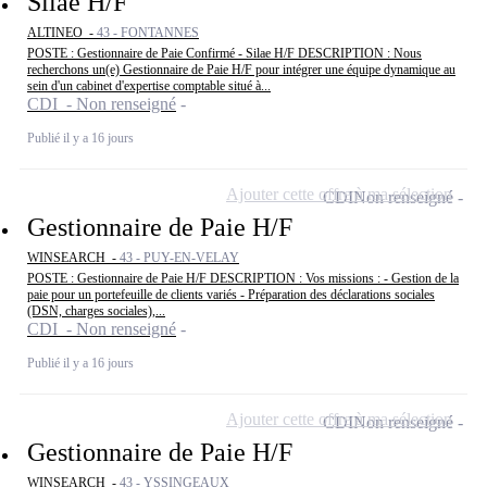
Silae H/F
ALTINEO -
43 - FONTANNES
POSTE : Gestionnaire de Paie Confirmé - Silae H/F DESCRIPTION : Nous
recherchons un(e) Gestionnaire de Paie H/F pour intégrer une équipe dynamique au
sein d'un cabinet d'expertise comptable situé à...
CDI - Non renseigné
Publié il y a 16 jours
Ajouter cette offre à ma sélection
CDI
Non renseigné
Gestionnaire de Paie H/F
WINSEARCH -
43 - PUY-EN-VELAY
POSTE : Gestionnaire de Paie H/F DESCRIPTION : Vos missions : - Gestion de la
paie pour un portefeuille de clients variés - Préparation des déclarations sociales
(DSN, charges sociales),...
CDI - Non renseigné
Publié il y a 16 jours
Ajouter cette offre à ma sélection
CDI
Non renseigné
Gestionnaire de Paie H/F
WINSEARCH -
43 - YSSINGEAUX