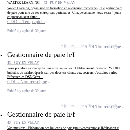
WALTER LEARNING -
43 - PUY-EN-VELAY
Walter Learning, organisme de formation en alternance, recherche (un)e gestionnaire
de paie pour une de ses entreprises partenaires. Chaque semaine, vous serez 4 jours
en poste au sein d'une...
CDD - Temps plein
Publié il y a plus de 30 jours
Ajouter cette offre à ma sélection
CDI
Non renseigné
Gestionnaire de paie h/f
43 - PUY-EN-VELAY
Vous prendrez en charge les missions suivantes : Établissement d'environ 250/300
bulletins de salaire répartis sur des dossiers clients aux secteurs d'activités variés
Effectuer les DSNGérer...
CDI - Non renseigné
Publié il y a plus de 30 jours
Ajouter cette offre à ma sélection
CDI
Non renseigné
Gestionnaire de paie h/f
43 - PUY-EN-VELAY
Vos missions : Élaboration des bulletins de paie (multi-conventions) Réalisation et