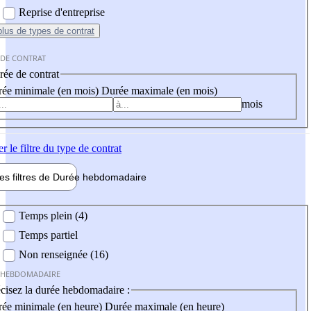
Reprise d'entreprise
plus
de types de contrat
 DE CONTRAT
ée de contrat
ée minimale (en mois)
Durée maximale (en mois)
mois
er
le filtre du type de contrat
les filtres de
Durée hebdo
madaire
 hebdomadaire
Temps plein (4)
Temps partiel
Non renseignée (16)
 HEBDOMADAIRE
cisez la durée hebdomadaire :
ée minimale (en heure)
Durée maximale (en heure)