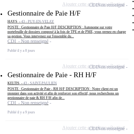
Ajouter cette offre à ma sélection
CDI
Non renseigné
Gestionnaire de Paie H/F
HAYS -
43 - PUY-EN-VELAY
POSTE : Gestionnaire de Paie H/F DESCRIPTION : Autonome sur votre
portefeuille de dossiers composé à la fois de TPE et de PME, vous prenez en charge
sa gestion. Vous intervenez sur l'ensemble du...
CDI - Non renseigné
Publié il y a 8 jours
Ajouter cette offre à ma sélection
CDI
Non renseigné
Gestionnaire de Paie - RH H/F
KELTIS -
43 - SAINT-PAULIEN
POSTE : Gestionnaire de Paie - RH H/F DESCRIPTION : Notre client est un
pionnier dans son activité et afin de renforcer son effectif, nous recherchons un
gestionnaire de paie & RH F/H afin de...
CDI - Non renseigné
Publié il y a 9 jours
Ajouter cette offre à ma sélection
CDI
Non renseigné