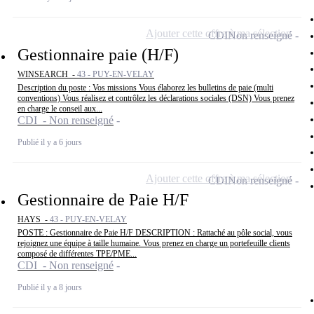
Ajouter cette offre à ma sélection
CDI
Non renseigné
Gestionnaire paie (H/F)
WINSEARCH -
43 - PUY-EN-VELAY
Description du poste : Vos missions Vous élaborez les bulletins de paie (multi
conventions) Vous réalisez et contrôlez les déclarations sociales (DSN) Vous prenez
en charge le conseil aux...
CDI - Non renseigné
Publié il y a 6 jours
Ajouter cette offre à ma sélection
CDI
Non renseigné
Gestionnaire de Paie H/F
HAYS -
43 - PUY-EN-VELAY
POSTE : Gestionnaire de Paie H/F DESCRIPTION : Rattaché au pôle social, vous
rejoignez une équipe à taille humaine. Vous prenez en charge un portefeuille clients
composé de différentes TPE/PME...
CDI - Non renseigné
Publié il y a 8 jours