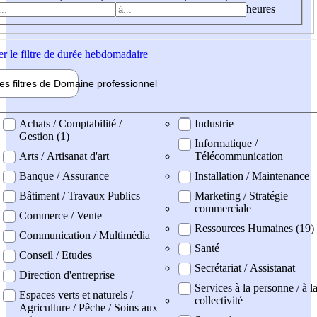
heures
er
le filtre de durée hebdomadaire
les filtres de
Domaine pro
fessionnel
ne professionel
Achats / Comptabilité /
Industrie
Gestion (1)
Informatique /
Arts / Artisanat d'art
Télécommunication
Banque / Assurance
Installation / Maintenance
Bâtiment / Travaux Publics
Marketing / Stratégie
commerciale
Commerce / Vente
Ressources Humaines (19)
Communication / Multimédia
Santé
Conseil / Etudes
Secrétariat / Assistanat
Direction d'entreprise
Services à la personne / à l
Espaces verts et naturels /
collectivité
Agriculture / Pêche / Soins aux