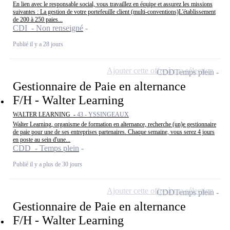
En lien avec le responsable social, vous travaillez en équipe et assurez les missions
suivantes : La gestion de votre portefeuille client (multi-conventions)L'établissement
de 200 à 250 paies...
CDI - Non renseigné
Publié il y a 28 jours
Ajouter cette offre à ma sélection
CDD
Temps plein
Gestionnaire de Paie en alternance
F/H - Walter Learning
WALTER LEARNING -
43 - YSSINGEAUX
Walter Learning, organisme de formation en alternance, recherche (un)e gestionnaire
de paie pour une de ses entreprises partenaires. Chaque semaine, vous serez 4 jours
en poste au sein d'une...
CDD - Temps plein
Publié il y a plus de 30 jours
Ajouter cette offre à ma sélection
CDD
Temps plein
Gestionnaire de Paie en alternance
F/H - Walter Learning