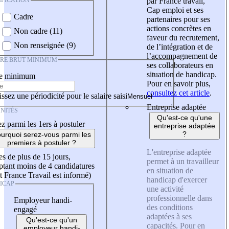
IFICATION
par France travail,
Cap emploi et ses
Cadre
partenaires pour ses
actions concrètes en
Non cadre (11)
faveur du recrutement,
Non renseignée (9)
de l’intégration et de
l’accompagnement de
IRE BRUT MINIMUM
ses collaborateurs en
situation de handicap.
re minimum
Pour en savoir plus,
consultez cet article
.
ssez une périodicité pour le salaire saisi
Entreprise adaptée
NITÉS
Qu'est-ce qu'une
z parmi les 1ers à postuler
entreprise adaptée
?
urquoi serez-vous parmi les
premiers à postuler ?
L'entreprise adaptée
es de plus de 15 jours,
permet à un travailleur
tant moins de 4 candidatures
en situation de
t France Travail est informé)
handicap d'exercer
ICAP
une activité
professionnelle dans
Employeur handi-
des conditions
engagé
adaptées à ses
Qu'est-ce qu'un
capacités. Pour en
employeur handi-