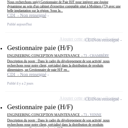
Nous recherchons un(e) Gestionnaire de Paie H/F pour intégrer une équipe
dynamique au sein d'un cabinet d'expertise comptable situé à Moûtiers (73) avec une
belle implantation sur la région. Sous la...
CDI - Non renseigné
Publié aujourd'hui
Ajouter cette offre à ma sélection
CDI
Non renseigné
Gestionnaire paie (H/F)
ENGINEERING CONCEPTION MAINTENANCE -
73 - CHAMBÉRY
Description du poste : Dans le cadre du développement de son activité, nous
recherchons pour notre client, spécialisé dans la distribution de produits
alimentaires, un Gestionnaire de paie H/F en...
CDI - Non renseigné
Publié il y a 2 jours
Ajouter cette offre à ma sélection
CDI
Non renseigné
Gestionnaire paie (H/F)
ENGINEERING CONCEPTION MAINTENANCE -
73 - YENNE
Description du poste : Dans le cadre du développement de son activité, nous
recherchons pour notre client, spécialisé dans la distribution de produits