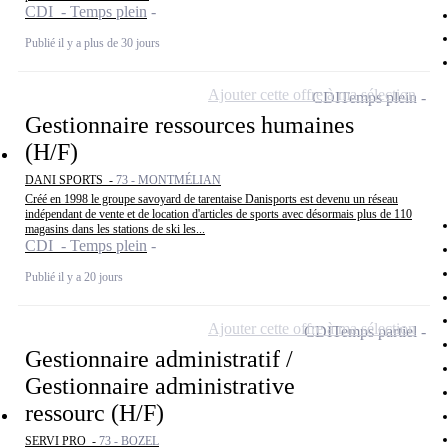
CDI - Temps plein
Publié il y a plus de 30 jours
Ajouter cette offre à ma sélection
CDI
Temps plein
Gestionnaire ressources humaines
(H/F)
DANI SPORTS -
73 - MONTMÉLIAN
Créé en 1998 le groupe savoyard de tarentaise Danisports est devenu un réseau
indépendant de vente et de location d'articles de sports avec désormais plus de 110
magasins dans les stations de ski les...
CDI - Temps plein
Publié il y a 20 jours
Ajouter cette offre à ma sélection
CDI
Temps partiel
Gestionnaire administratif /
Gestionnaire administrative
ressourc (H/F)
SERVI PRO -
73 - BOZEL