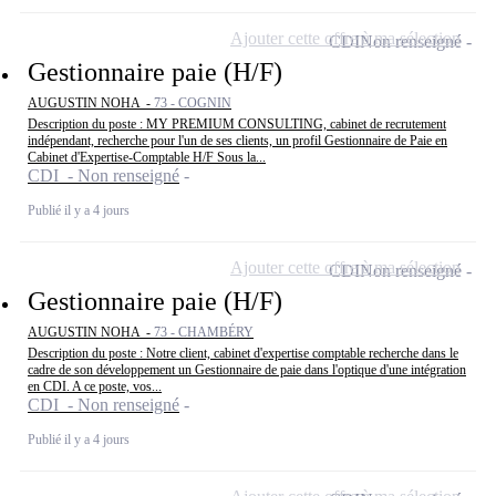
Ajouter cette offre à ma sélection
CDI
Non renseigné
Gestionnaire paie (H/F)
AUGUSTIN NOHA -
73 - COGNIN
Description du poste : MY PREMIUM CONSULTING, cabinet de recrutement
indépendant, recherche pour l'un de ses clients, un profil Gestionnaire de Paie en
Cabinet d'Expertise-Comptable H/F Sous la...
CDI - Non renseigné
Publié il y a 4 jours
Ajouter cette offre à ma sélection
CDI
Non renseigné
Gestionnaire paie (H/F)
AUGUSTIN NOHA -
73 - CHAMBÉRY
Description du poste : Notre client, cabinet d'expertise comptable recherche dans le
cadre de son développement un Gestionnaire de paie dans l'optique d'une intégration
en CDI. A ce poste, vos...
CDI - Non renseigné
Publié il y a 4 jours