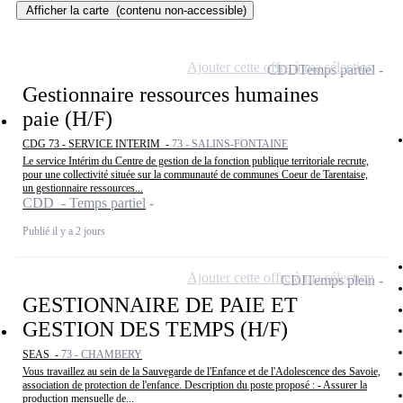
Afficher la carte
(contenu non-accessible)
Ajouter cette offre à ma sélection
CDD
Temps partiel
Gestionnaire ressources humaines
paie (H/F)
CDG 73 - SERVICE INTERIM -
73 - SALINS-FONTAINE
Le service Intérim du Centre de gestion de la fonction publique territoriale recrute,
pour une collectivité située sur la communauté de communes Coeur de Tarentaise,
un gestionnaire ressources...
CDD - Temps partiel
Publié il y a 2 jours
Ajouter cette offre à ma sélection
CDI
Temps plein
GESTIONNAIRE DE PAIE ET
GESTION DES TEMPS (H/F)
SEAS -
73 - CHAMBERY
Vous travaillez au sein de la Sauvegarde de l'Enfance et de l'Adolescence des Savoie,
association de protection de l'enfance. Description du poste proposé : - Assurer la
production mensuelle de...