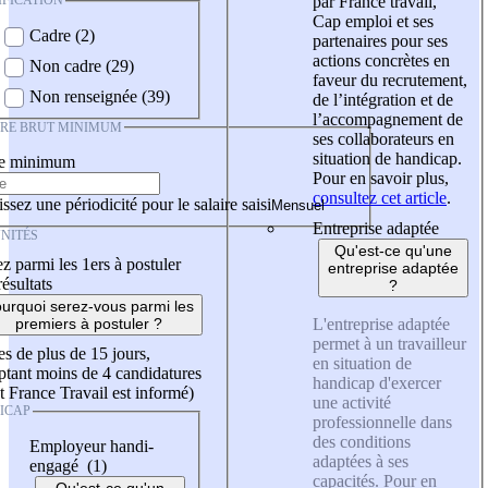
IFICATION
par France travail,
Cap emploi et ses
Cadre (2)
partenaires pour ses
actions concrètes en
Non cadre (29)
faveur du recrutement,
Non renseignée (39)
de l’intégration et de
l’accompagnement de
IRE BRUT MINIMUM
ses collaborateurs en
situation de handicap.
re minimum
Pour en savoir plus,
consultez cet article
.
ssez une périodicité pour le salaire saisi
Entreprise adaptée
NITÉS
Qu'est-ce qu'une
z parmi les 1ers à postuler
entreprise adaptée
résultats
?
urquoi serez-vous parmi les
L'entreprise adaptée
premiers à postuler ?
permet à un travailleur
es de plus de 15 jours,
en situation de
tant moins de 4 candidatures
handicap d'exercer
t France Travail est informé)
une activité
ICAP
professionnelle dans
des conditions
Employeur handi-
adaptées à ses
engagé (1)
capacités. Pour en
Qu'est-ce qu'un