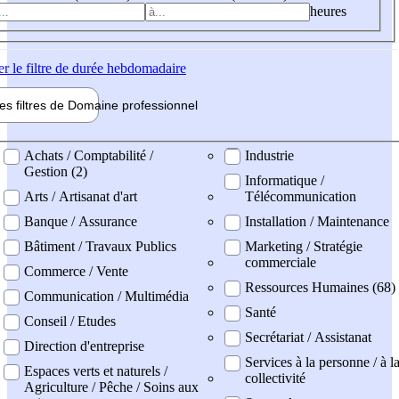
heures
er
le filtre de durée hebdomadaire
les filtres de
Domaine pro
fessionnel
ne professionel
Achats / Comptabilité /
Industrie
Gestion (2)
Informatique /
Arts / Artisanat d'art
Télécommunication
Banque / Assurance
Installation / Maintenance
Bâtiment / Travaux Publics
Marketing / Stratégie
commerciale
Commerce / Vente
Ressources Humaines (68)
Communication / Multimédia
Santé
Conseil / Etudes
Secrétariat / Assistanat
Direction d'entreprise
Services à la personne / à l
Espaces verts et naturels /
collectivité
Agriculture / Pêche / Soins aux