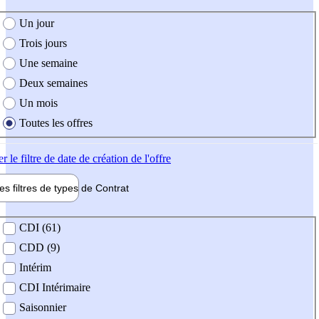
e création de l'offre
Un jour
Trois jours
Une semaine
Deux semaines
Un mois
Toutes les offres
er
le filtre de date de création de l'offre
les filtres de types de
Contrat
de contrat
CDI (61)
CDD (9)
Intérim
CDI Intérimaire
Saisonnier