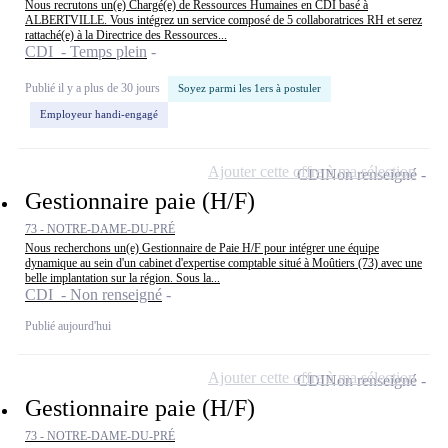
Nous recrutons un(e) Chargé(e) de Ressources Humaines en CDI basé à
ALBERTVILLE. Vous intégrez un service composé de 5 collaboratrices RH et serez
rattaché(e) à la Directrice des Ressources...
CDI - Temps plein
Publié il y a plus de 30 jours
Soyez parmi les 1ers à postuler
Employeur handi-engagé
Ajouter cette offre à ma sélection
CDI
Non renseigné
Gestionnaire paie (H/F)
73 - NOTRE-DAME-DU-PRÉ
Nous recherchons un(e) Gestionnaire de Paie H/F pour intégrer une équipe
dynamique au sein d'un cabinet d'expertise comptable situé à Moûtiers (73) avec une
belle implantation sur la région. Sous la...
CDI - Non renseigné
Publié aujourd'hui
Ajouter cette offre à ma sélection
CDI
Non renseigné
Gestionnaire paie (H/F)
73 - NOTRE-DAME-DU-PRÉ