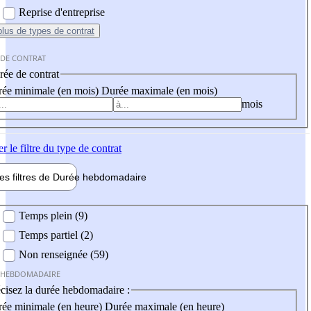
Reprise d'entreprise
plus
de types de contrat
 DE CONTRAT
ée de contrat
ée minimale (en mois)
Durée maximale (en mois)
mois
er
le filtre du type de contrat
les filtres de
Durée hebdo
madaire
 hebdomadaire
Temps plein (9)
Temps partiel (2)
Non renseignée (59)
 HEBDOMADAIRE
cisez la durée hebdomadaire :
ée minimale (en heure)
Durée maximale (en heure)