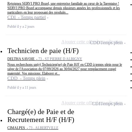
Rejoignez SERVI PRO Bozel, une entreprise familiale au cœur de la Tarentaise !
SERVI PRO Bozel accompagne depuis plusieurs années les professionnels et les
particuliers en leur proposant des produits...
CDI - Temps partiel
Publié il y a 2 jours
Ajouter cette offre à ma sélection
CDD
Temps plein
Technicien de paie (H/F)
DELTHA SAVOIE -
73 - ST PIERRE D ALBIGNY
Nous recherchons un(e) Technicien(ne) de Paie H/F en CDD à temps plein pour le
siège de l'Association du 07/09/2026 au 30/04/2027 pour remplacement congé
maternité. Vos missions: Elaborer et...
CDD - Temps plein
Publié il y a 11 jours
Ajouter cette offre à ma sélection
CDI
Temps plein
Chargé(e) de Paie et de
Recrutement H/F (H/F)
CIMALPES -
73 - ALBERTVILLE