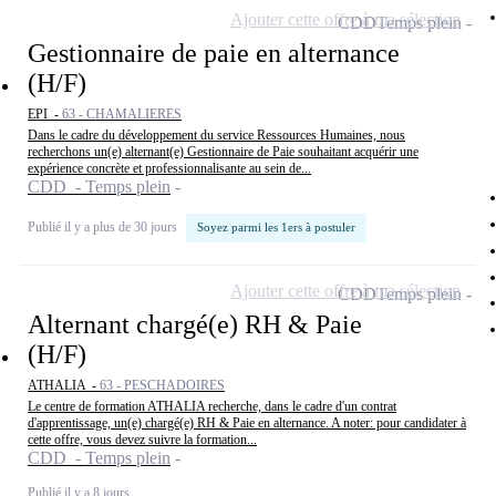
Ajouter cette offre à ma sélection
CDD
Temps plein
Gestionnaire de paie en alternance
(H/F)
EPI -
63 - CHAMALIERES
Dans le cadre du développement du service Ressources Humaines, nous
recherchons un(e) alternant(e) Gestionnaire de Paie souhaitant acquérir une
expérience concrète et professionnalisante au sein de...
CDD - Temps plein
Publié il y a plus de 30 jours
Soyez parmi les 1ers à postuler
Ajouter cette offre à ma sélection
CDD
Temps plein
Alternant chargé(e) RH & Paie
(H/F)
ATHALIA -
63 - PESCHADOIRES
Le centre de formation ATHALIA recherche, dans le cadre d'un contrat
d'apprentissage, un(e) chargé(e) RH & Paie en alternance. A noter: pour candidater à
cette offre, vous devez suivre la formation...
CDD - Temps plein
Publié il y a 8 jours