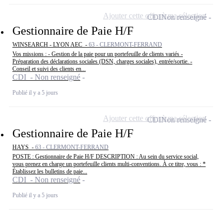
Ajouter cette offre à ma sélection
CDI
Non renseigné
Gestionnaire de Paie H/F
WINSEARCH - LYON AEC -
63 - CLERMONT-FERRAND
Vos missions : - Gestion de la paie pour un portefeuille de clients variés -
Préparation des déclarations sociales (DSN, charges sociales), entrée/sortie. -
Conseil et suivi des clients en...
CDI - Non renseigné
Publié il y a 5 jours
Ajouter cette offre à ma sélection
CDI
Non renseigné
Gestionnaire de Paie H/F
HAYS -
63 - CLERMONT-FERRAND
POSTE : Gestionnaire de Paie H/F DESCRIPTION : Au sein du service social,
vous prenez en charge un portefeuille clients multi-conventions. À ce titre, vous : *
Établissez les bulletins de paie...
CDI - Non renseigné
Publié il y a 5 jours