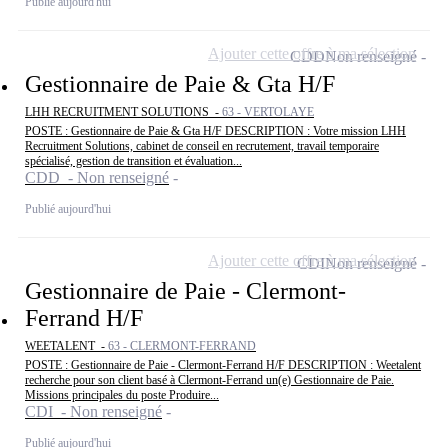
Publié aujourd'hui
Ajouter cette offre à ma sélection
CDD
Non renseigné
Gestionnaire de Paie & Gta H/F
LHH RECRUITMENT SOLUTIONS -
63 - VERTOLAYE
POSTE : Gestionnaire de Paie & Gta H/F DESCRIPTION : Votre mission LHH
Recruitment Solutions, cabinet de conseil en recrutement, travail temporaire
spécialisé, gestion de transition et évaluation...
CDD - Non renseigné
Publié aujourd'hui
Ajouter cette offre à ma sélection
CDI
Non renseigné
Gestionnaire de Paie - Clermont-
Ferrand H/F
WEETALENT -
63 - CLERMONT-FERRAND
POSTE : Gestionnaire de Paie - Clermont-Ferrand H/F DESCRIPTION : Weetalent
recherche pour son client basé à Clermont-Ferrand un(e) Gestionnaire de Paie.
Missions principales du poste Produire...
CDI - Non renseigné
Publié aujourd'hui