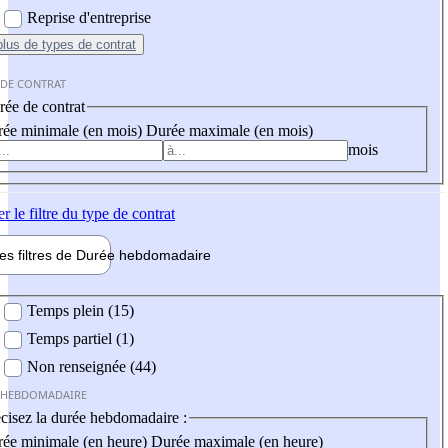
Reprise d'entreprise
plus
de types de contrat
 DE CONTRAT
ée de contrat
ée minimale (en mois)
Durée maximale (en mois)
mois
er
le filtre du type de contrat
les filtres de
Durée hebdo
madaire
 hebdomadaire
Temps plein (15)
Temps partiel (1)
Non renseignée (44)
 HEBDOMADAIRE
cisez la durée hebdomadaire :
ée minimale (en heure)
Durée maximale (en heure)