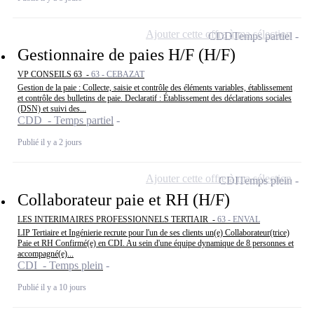
Ajouter cette offre à ma sélection
CDD
Temps partiel
Gestionnaire de paies H/F (H/F)
VP CONSEILS 63 -
63 - CEBAZAT
Gestion de la paie : Collecte, saisie et contrôle des éléments variables, établissement
et contrôle des bulletins de paie. Declaratif : Établissement des déclarations sociales
(DSN) et suivi des...
CDD - Temps partiel
Publié il y a 2 jours
Ajouter cette offre à ma sélection
CDI
Temps plein
Collaborateur paie et RH (H/F)
LES INTERIMAIRES PROFESSIONNELS TERTIAIR -
63 - ENVAL
LIP Tertiaire et Ingénierie recrute pour l'un de ses clients un(e) Collaborateur(trice)
Paie et RH Confirmé(e) en CDI. Au sein d'une équipe dynamique de 8 personnes et
accompagné(e)...
CDI - Temps plein
Publié il y a 10 jours