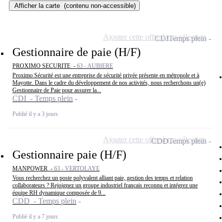
Afficher la carte
(contenu non-accessible)
Ajouter cette offre à ma sélection
CDI
Temps plein
Gestionnaire de paie (H/F)
PROXIMO SECURITE -
63 - AUBIERE
Proximo Sécurité est une entreprise de sécurité privée présente en métropole et à
Mayotte. Dans le cadre du développement de nos activités, nous recherchons un(e)
Gestionnaire de Paie pour assurer la...
CDI - Temps plein
Publié il y a 3 jours
Ajouter cette offre à ma sélection
CDD
Temps plein
Gestionnaire paie (H/F)
MANPOWER -
63 - VERTOLAYE
Vous recherchez un poste polyvalent alliant paie, gestion des temps et relation
collaborateurs ? Rejoignez un groupe industriel français reconnu et intégrez une
équipe RH dynamique composée de 9...
CDD - Temps plein
Publié il y a 7 jours