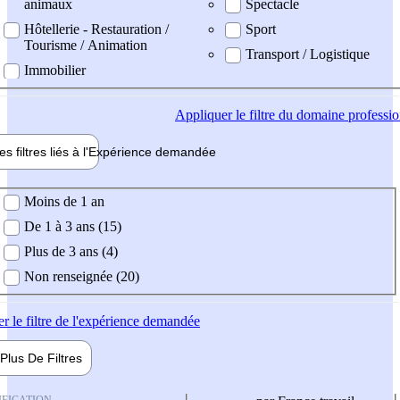
animaux
Spectacle
Hôtellerie - Restauration /
Sport
Tourisme / Animation
Transport / Logistique
Immobilier
Appliquer
le filtre du domaine professi
es filtres liés à l'
Expérience
demandée
ience demandée
Moins de 1 an
De 1 à 3 ans (15)
Plus de 3 ans (4)
Non renseignée (20)
er
le filtre de l'expérience demandée
Plus De
Filtres