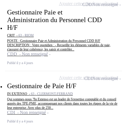
Ajouter cette offre à ma sélection
CDD
Non renseigné
Gestionnaire Paie et
Administration du Personnel CDD
H/F
CRIT -
63 - RIOM
POSTE : Gestionnaire Paie et Administration du Personnel CDD H/F
DESCRIPTION : Votre quotidien : - Recueillir les éléments variables de paie,
s'assurer de leur cohérence, les saisir et contrôler...
CDD - Non renseigné
Publié il y a 4 jours
Ajouter cette offre à ma sélection
CDI
Non renseigné
Gestionnaire de Paie H/F
IN EXTENSO -
63 - CLERMONT-FERRAND
Qui sommes-nous ?In Extenso est un leader de l'expertise comptable et du conseil
auprès des TPE-PME, accompagnant nos clients dans toutes les étapes de la vie de
leur entreprise. Avec plus de 250...
CDI - Non renseigné
Publié il y a 4 jours