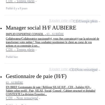
CDI - Temps plein
Publié il y a 9 jours
Ajouter cette offre à ma sélection
CDI
Temps plein
Manager social H/F AUBIERE
IMPLID EXPERTISE CONSEIL -
63 - AUBIÈRE
Collaborateur/Collaboratrice passionné(e), vous êtes convaincu(e) par la nécessité de
transformer votre métier ! Vous souhaitez positionner le client au coeur de vos
actions et co-construire à ses...
CDI - Temps plein
Publié hier
Ajouter cette offre à ma sélection
CDI
Non renseigné
Gestionnaire de paie (H/F)
63 - AUBIÈRE
EN BREF Gestionnaire de paie / Référent SILAE H/F - CDI - Aubière (63) -
Salaire selon profil - Paie, SILAE, Social, Conseil - Cabinet structuré et digitalisé
CONTEXTE La division Expertise...
CDI - Non renseigné