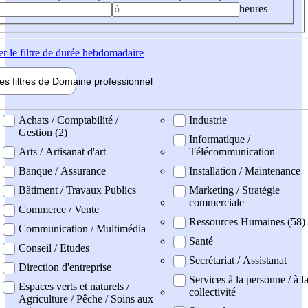
heures
er
le filtre de durée hebdomadaire
les filtres de
Domaine pro
fessionnel
ne professionel
Achats / Comptabilité /
Industrie
Gestion (2)
Informatique /
Arts / Artisanat d'art
Télécommunication
Banque / Assurance
Installation / Maintenance
Bâtiment / Travaux Publics
Marketing / Stratégie
commerciale
Commerce / Vente
Ressources Humaines (58)
Communication / Multimédia
Santé
Conseil / Etudes
Secrétariat / Assistanat
Direction d'entreprise
Services à la personne / à l
Espaces verts et naturels /
collectivité
Agriculture / Pêche / Soins aux