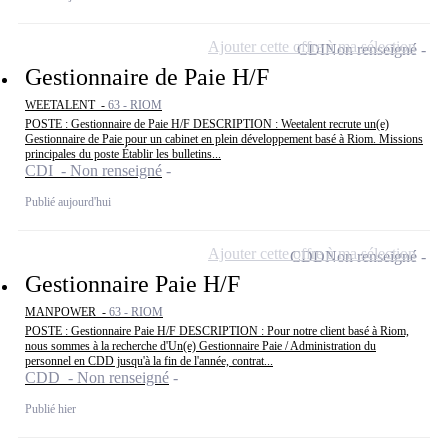
Ajouter cette offre à ma sélection
CDI
Non renseigné
Gestionnaire de Paie H/F
WEETALENT -
63 - RIOM
POSTE : Gestionnaire de Paie H/F DESCRIPTION : Weetalent recrute un(e)
Gestionnaire de Paie pour un cabinet en plein développement basé à Riom. Missions
principales du poste Établir les bulletins...
CDI - Non renseigné
Publié aujourd'hui
Ajouter cette offre à ma sélection
CDD
Non renseigné
Gestionnaire Paie H/F
MANPOWER -
63 - RIOM
POSTE : Gestionnaire Paie H/F DESCRIPTION : Pour notre client basé à Riom,
nous sommes à la recherche d'Un(e) Gestionnaire Paie / Administration du
personnel en CDD jusqu'à la fin de l'année, contrat...
CDD - Non renseigné
Publié hier