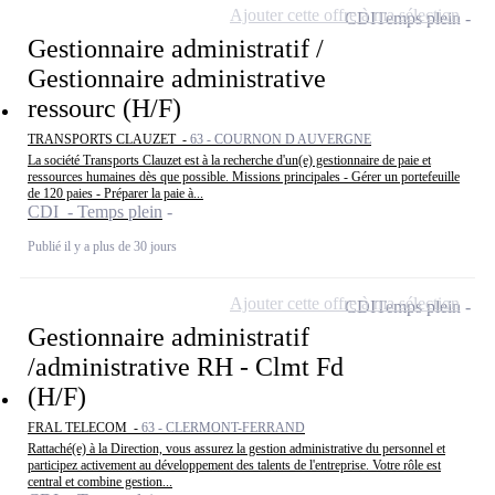
Ajouter cette offre à ma sélection
CDI
Temps plein
Gestionnaire administratif /
Gestionnaire administrative
ressourc (H/F)
TRANSPORTS CLAUZET -
63 - COURNON D AUVERGNE
La société Transports Clauzet est à la recherche d'un(e) gestionnaire de paie et
ressources humaines dès que possible. Missions principales - Gérer un portefeuille
de 120 paies - Préparer la paie à...
CDI - Temps plein
Publié il y a plus de 30 jours
Ajouter cette offre à ma sélection
CDI
Temps plein
Gestionnaire administratif
/administrative RH - Clmt Fd
(H/F)
FRAL TELECOM -
63 - CLERMONT-FERRAND
Rattaché(e) à la Direction, vous assurez la gestion administrative du personnel et
participez activement au développement des talents de l'entreprise. Votre rôle est
central et combine gestion...