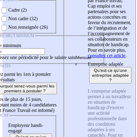
IFICATION
par France travail,
Cap emploi et ses
Cadre (2)
partenaires pour ses
actions concrètes en
Non cadre (32)
faveur du recrutement,
Non renseignée (26)
de l’intégration et de
l’accompagnement de
IRE BRUT MINIMUM
ses collaborateurs en
situation de handicap.
re minimum
Pour en savoir plus,
consultez cet article
.
ssez une périodicité pour le salaire saisi
Entreprise adaptée
NITÉS
Qu'est-ce qu'une
z parmi les 1ers à postuler
entreprise adaptée
résultats
?
urquoi serez-vous parmi les
L'entreprise adaptée
premiers à postuler ?
permet à un travailleur
es de plus de 15 jours,
en situation de
tant moins de 4 candidatures
handicap d'exercer
t France Travail est informé)
une activité
ICAP
professionnelle dans
des conditions
Employeur handi-
adaptées à ses
engagé
capacités. Pour en
Qu'est-ce qu'un