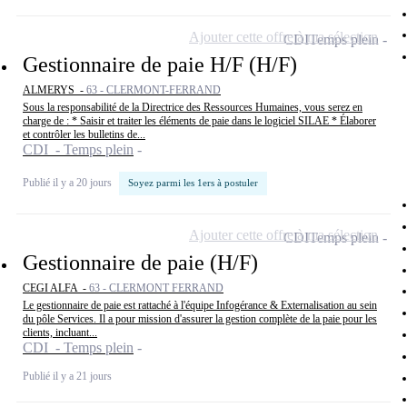
Ajouter cette offre à ma sélection
CDI
Temps plein
Gestionnaire de paie H/F (H/F)
ALMERYS -
63 - CLERMONT-FERRAND
Sous la responsabilité de la Directrice des Ressources Humaines, vous serez en
charge de : * Saisir et traiter les éléments de paie dans le logiciel SILAE * Élaborer
et contrôler les bulletins de...
CDI - Temps plein
Publié il y a 20 jours
Soyez parmi les 1ers à postuler
Ajouter cette offre à ma sélection
CDI
Temps plein
Gestionnaire de paie (H/F)
CEGI ALFA -
63 - CLERMONT FERRAND
Le gestionnaire de paie est rattaché à l'équipe Infogérance & Externalisation au sein
du pôle Services. Il a pour mission d'assurer la gestion complète de la paie pour les
clients, incluant...
CDI - Temps plein
Publié il y a 21 jours