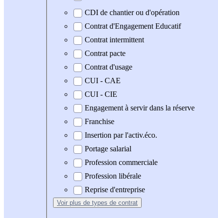
CDI de chantier ou d'opération
Contrat d'Engagement Educatif
Contrat intermittent
Contrat pacte
Contrat d'usage
CUI - CAE
CUI - CIE
Engagement à servir dans la réserve
Franchise
Insertion par l'activ.éco.
Portage salarial
Profession commerciale
Profession libérale
Reprise d'entreprise
Voir plus
de types de contrat