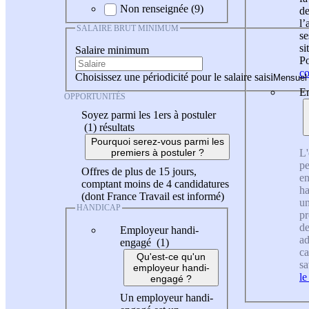
Non renseignée (9)
de
l
SALAIRE BRUT MINIMUM
se
si
Salaire minimum
Po
co
Choisissez une périodicité pour le salaire saisi
En
OPPORTUNITÉS
Soyez parmi les 1ers à postuler
(1)
résultats
Pourquoi serez-vous parmi les
L'
premiers à postuler ?
pe
Offres de plus de 15 jours,
en
comptant moins de 4 candidatures
ha
(dont France Travail est informé)
un
HANDICAP
pr
de
Employeur handi-
ad
engagé (1)
ca
Qu'est-ce qu'un
sa
employeur handi-
le
engagé ?
Un employeur handi-