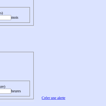
s)
mois
ure)
heures
Créer une alerte