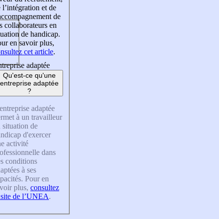
 l’intégration et de
’accompagnement de
s collaborateurs en
tuation de handicap.
ur en savoir plus,
nsultez cet article
.
treprise adaptée
Qu'est-ce qu'une
entreprise adaptée
?
entreprise adaptée
rmet à un travailleur
 situation de
ndicap d'exercer
e activité
ofessionnelle dans
s conditions
aptées à ses
pacités. Pour en
voir plus,
consultez
 site de l’UNEA
.