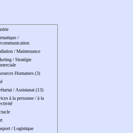
strie
rmatique /
écommunication
allation / Maintenance
eting / Stratégie
merciale
sources Humaines (3)
té
étariat / Assistanat (13)
ices à la personne / à la
ectivité
ctacle
rt
sport / Logistique