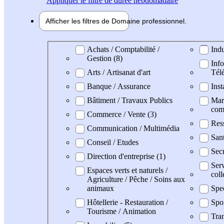
Appliquer
le filtre de durée hebdomadaire
Afficher les filtres de
Domaine pro
fessionnel
Domaine professionel
Achats / Comptabilité /
Indu
Gestion (8)
Info
Arts / Artisanat d'art
Tél
Banque / Assurance
Inst
Bâtiment / Travaux Publics
Mark
com
Commerce / Vente (3)
Res
Communication / Multimédia
San
Conseil / Etudes
Secr
Direction d'entreprise (1)
Serv
Espaces verts et naturels /
coll
Agriculture / Pêche / Soins aux
animaux
Spe
Hôtellerie - Restauration /
Spo
Tourisme / Animation
Tran