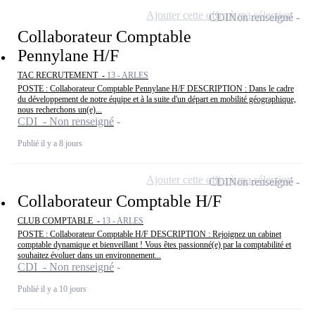
Ajouter cette offre à ma sélection
CDI
Non renseigné
Collaborateur Comptable
Pennylane H/F
TAC RECRUTEMENT -
13 - ARLES
POSTE : Collaborateur Comptable Pennylane H/F DESCRIPTION : Dans le cadre
du développement de notre équipe et à la suite d'un départ en mobilité géographique,
nous recherchons un(e)...
CDI - Non renseigné
Publié il y a 8 jours
Ajouter cette offre à ma sélection
CDI
Non renseigné
Collaborateur Comptable H/F
CLUB COMPTABLE -
13 - ARLES
POSTE : Collaborateur Comptable H/F DESCRIPTION : Rejoignez un cabinet
comptable dynamique et bienveillant ! Vous êtes passionné(e) par la comptabilité et
souhaitez évoluer dans un environnement...
CDI - Non renseigné
Publié il y a 10 jours