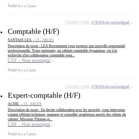
Publié il y a 2 jours
Ajouter cette offre à ma sélection
CDI
Non renseigné
Comptable (H/F)
SANTAIS LEA -
13 - ARLES
Description du poste : LEA Recrutement vous propose une nouvelle opportunité
professionnelle. Notre partenaire, un cabinet comptable dynamique, est à la
recherche d'un collaborateur comptable pour...
CDI - Non renseigné
Publié il y a 2 jours
Ajouter cette offre à ma sélection
CDI
Non renseigné
Expert-comptable (H/F)
ACHIL -
13 - ARLES
Description du poste : En étroite collaboration avec les associés, vous intervenez
comme référent technique, manager et conseiller stratégique auprès des clients du
cabinet. Missions Pilotage et...
CDI - Non renseigné
Publié il y a 2 jours