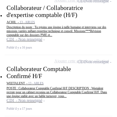
Ajouter cette offre à ma sélection
CDI
Non renseigné
Collaborateur / Collaboratrice
d'expertise comptable (H/F)
ACHIL -
13 - ARLES
Description du poste : Tu rejoins une équipe à taille humaine et interviens sur des
missions variées mêlant expertise technique et conseil. Missions***Révision
comptable sur des dossiers PME et...
CDI - Non renseigné
Publié il y a 16 jours
Ajouter cette offre à ma sélection
CDI
Non renseigné
Collaborateur Comptable
Confirmé H/F
WEETALENT -
13 - ARLES
POSTE : Collaborateur Comptable Confirmé H/F DESCRIPTION : Weetalent
recrute pour un cabinet reconnu un Collaborateur Comptable Confirmé H/F. Dans
une équipe stable avec un faible turnover, vous...
CDI - Non renseigné
Publié il y a 17 jours