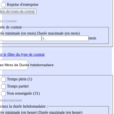
Reprise d'entreprise
plus
de types de contrat
 DE CONTRAT
ée de contrat
ée minimale (en mois)
Durée maximale (en mois)
mois
er
le filtre du type de contrat
les filtres de
Durée hebdo
madaire
 hebdomadaire
Temps plein (1)
Temps partiel
Non renseignée (31)
 HEBDOMADAIRE
cisez la durée hebdomadaire :
ée minimale (en heure)
Durée maximale (en heure)