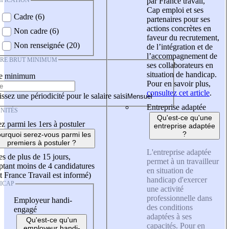
IFICATION
par France travail,
Cap emploi et ses
Cadre (6)
partenaires pour ses
actions concrètes en
Non cadre (6)
faveur du recrutement,
Non renseignée (20)
de l’intégration et de
l’accompagnement de
IRE BRUT MINIMUM
ses collaborateurs en
situation de handicap.
re minimum
Pour en savoir plus,
consultez cet article
.
ssez une périodicité pour le salaire saisi
Entreprise adaptée
NITÉS
Qu'est-ce qu'une
z parmi les 1ers à postuler
entreprise adaptée
?
urquoi serez-vous parmi les
premiers à postuler ?
L'entreprise adaptée
es de plus de 15 jours,
permet à un travailleur
tant moins de 4 candidatures
en situation de
t France Travail est informé)
handicap d'exercer
ICAP
une activité
professionnelle dans
Employeur handi-
des conditions
engagé
adaptées à ses
Qu'est-ce qu'un
capacités. Pour en
employeur handi-