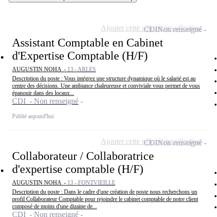
Ajouter cette offre à ma sélection
CDI
Non renseigné
Assistant Comptable en Cabinet
d'Expertise Comptable (H/F)
AUGUSTIN NOHA -
13 - ARLES
Description du poste : Vous intégrez une structure dynamique où le salarié est au
centre des décisions. Une ambiance chaleureuse et conviviale vous permet de vous
épanouir dans des locaux...
CDI - Non renseigné
Publié aujourd'hui
Ajouter cette offre à ma sélection
CDI
Non renseigné
Collaborateur / Collaboratrice
d'expertise comptable (H/F)
AUGUSTIN NOHA -
13 - FONTVIEILLE
Description du poste : Dans le cadre d'une création de poste nous recherchons un
profil Collaborateur Comptable pour rejoindre le cabinet comptable de notre client
composé de moins d'une dizaine de...
CDI - Non renseigné