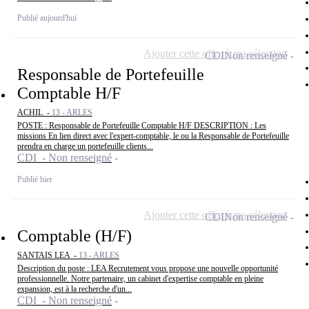
Publié aujourd'hui
Ajouter cette offre à ma sélection
CDI
Non renseigné
Responsable de Portefeuille
Comptable H/F
ACHIL -
13 - ARLES
POSTE : Responsable de Portefeuille Comptable H/F DESCRIPTION : Les
missions En lien direct avec l'expert-comptable, le ou la Responsable de Portefeuille
prendra en charge un portefeuille clients...
CDI - Non renseigné
Publié hier
Ajouter cette offre à ma sélection
CDI
Non renseigné
Comptable (H/F)
SANTAIS LEA -
13 - ARLES
Description du poste : LEA Recrutement vous propose une nouvelle opportunité
professionnelle. Notre partenaire, un cabinet d'expertise comptable en pleine
expansion, est à la recherche d'un...
CDI - Non renseigné