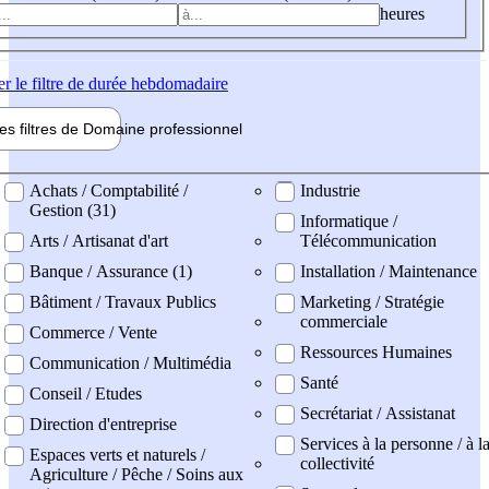
heures
er
le filtre de durée hebdomadaire
les filtres de
Domaine pro
fessionnel
ne professionel
Achats / Comptabilité /
Industrie
Gestion (31)
Informatique /
Arts / Artisanat d'art
Télécommunication
Banque / Assurance (1)
Installation / Maintenance
Bâtiment / Travaux Publics
Marketing / Stratégie
commerciale
Commerce / Vente
Ressources Humaines
Communication / Multimédia
Santé
Conseil / Etudes
Secrétariat / Assistanat
Direction d'entreprise
Services à la personne / à l
Espaces verts et naturels /
collectivité
Agriculture / Pêche / Soins aux