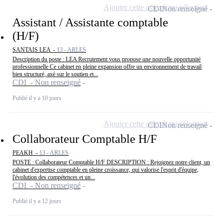
Ajouter cette offre à ma sélection
CDI
Non renseigné
Assistant / Assistante comptable
(H/F)
SANTAIS LEA -
13 - ARLES
Description du poste : LEA Recrutement vous propose une nouvelle opportunité
professionnelle Ce cabinet en pleine expansion offre un environnement de travail
bien structuré, axé sur le soutien et...
CDI - Non renseigné
Publié il y a 10 jours
Ajouter cette offre à ma sélection
CDI
Non renseigné
Collaborateur Comptable H/F
PEAKH -
13 - ARLES
POSTE : Collaborateur Comptable H/F DESCRIPTION : Rejoignez notre client, un
cabinet d'expertise comptable en pleine croissance, qui valorise l'esprit d'équipe,
l'évolution des compétences et un...
CDI - Non renseigné
Publié il y a 12 jours