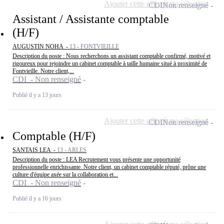
Ajouter cette offre à ma sélection
CDI
Non renseigné
Assistant / Assistante comptable
(H/F)
AUGUSTIN NOHA -
13 - FONTVIEILLE
Description du poste : Nous recherchons un assistant comptable confirmé, motivé et
rigoureux pour rejoindre un cabinet comptable à taille humaine situé à proximité de
Fontvieille. Notre client,...
CDI - Non renseigné
Publié il y a 13 jours
Ajouter cette offre à ma sélection
CDI
Non renseigné
Comptable (H/F)
SANTAIS LEA -
13 - ARLES
Description du poste : LEA Recrutement vous présente une opportunité
professionnelle enrichissante. Notre client, un cabinet comptable réputé, prône une
culture d'équipe axée sur la collaboration et...
CDI - Non renseigné
Publié il y a 16 jours