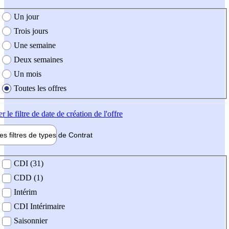
e création de l'offre
Un jour
Trois jours
Une semaine
Deux semaines
Un mois
Toutes les offres
er
le filtre de date de création de l'offre
les filtres de types de
Contrat
de contrat
CDI (31)
CDD (1)
Intérim
CDI Intérimaire
Saisonnier