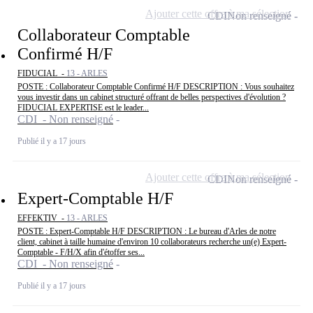
Ajouter cette offre à ma sélection
CDI
Non renseigné
Collaborateur Comptable
Confirmé H/F
FIDUCIAL -
13 - ARLES
POSTE : Collaborateur Comptable Confirmé H/F DESCRIPTION : Vous souhaitez
vous investir dans un cabinet structuré offrant de belles perspectives d'évolution ?
FIDUCIAL EXPERTISE est le leader...
CDI - Non renseigné
Publié il y a 17 jours
Ajouter cette offre à ma sélection
CDI
Non renseigné
Expert-Comptable H/F
EFFEKTIV -
13 - ARLES
POSTE : Expert-Comptable H/F DESCRIPTION : Le bureau d'Arles de notre
client, cabinet à taille humaine d'environ 10 collaborateurs recherche un(e) Expert-
Comptable - F/H/X afin d'étoffer ses...
CDI - Non renseigné
Publié il y a 17 jours