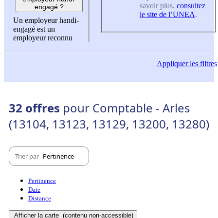
savoir plus,
consultez
engagé ?
le site de l’UNEA
.
Un employeur handi-
engagé est un
employeur reconnu
Appliquer
les filtres
32 offres
pour Comptable - Arles
(13104, 13123, 13129, 13200, 13280)
Trier par
Pertinence
Pertinence
Date
Distance
Afficher la carte
(contenu non-accessible)