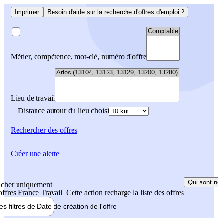
Imprimer
Besoin d'aide sur la recherche d'offres d'emploi ?
Métier, compétence, mot-clé, numéro d'offre
Lieu de travail
Distance autour du lieu choisi
Rechercher
des offres
Créer une alerte
Qui sont n
icher uniquement
 offres France Travail
Cette action recharge la liste des offres
les filtres de
Date de création
de l'offre