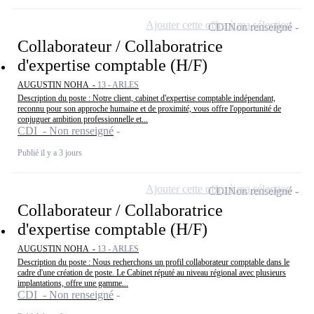
Ajouter cette offre à ma sélection
CDI
Non renseigné
Collaborateur / Collaboratrice
d'expertise comptable (H/F)
AUGUSTIN NOHA -
13 - ARLES
Description du poste : Notre client, cabinet d'expertise comptable indépendant,
reconnu pour son approche humaine et de proximité, vous offre l'opportunité de
conjuguer ambition professionnelle et...
CDI - Non renseigné
Publié il y a 3 jours
Ajouter cette offre à ma sélection
CDI
Non renseigné
Collaborateur / Collaboratrice
d'expertise comptable (H/F)
AUGUSTIN NOHA -
13 - ARLES
Description du poste : Nous recherchons un profil collaborateur comptable dans le
cadre d'une création de poste. Le Cabinet réputé au niveau régional avec plusieurs
implantations, offre une gamme...
CDI - Non renseigné