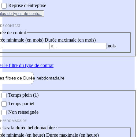
Reprise d'entreprise
plus
de types de contrat
 DE CONTRAT
ée de contrat
ée minimale (en mois)
Durée maximale (en mois)
mois
er
le filtre du type de contrat
les filtres de
Durée hebdo
madaire
 hebdomadaire
Temps plein (1)
Temps partiel
Non renseignée
 HEBDOMADAIRE
cisez la durée hebdomadaire :
ée minimale (en heure)
Durée maximale (en heure)