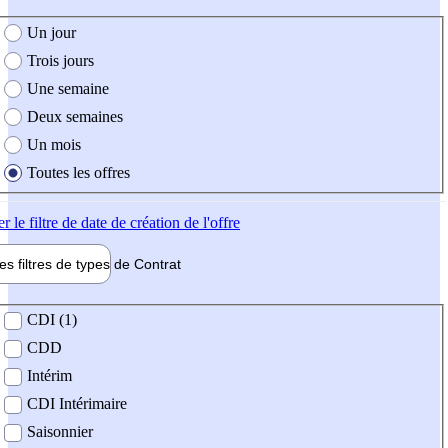
e création de l'offre
Un jour
Trois jours
Une semaine
Deux semaines
Un mois
Toutes les offres
er
le filtre de date de création de l'offre
les filtres de types de
Contrat
de contrat
CDI (1)
CDD
Intérim
CDI Intérimaire
Saisonnier