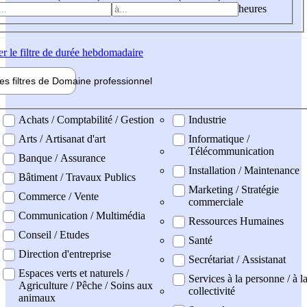
heures
er
le filtre de durée hebdomadaire
les filtres de
Domaine pro
fessionnel
ne professionel
Achats / Comptabilité / Gestion
Industrie
Arts / Artisanat d'art
Informatique /
Télécommunication
Banque / Assurance
Installation / Maintenance
Bâtiment / Travaux Publics
Marketing / Stratégie
Commerce / Vente
commerciale
Communication / Multimédia
Ressources Humaines
Conseil / Etudes
Santé
Direction d'entreprise
Secrétariat / Assistanat
Espaces verts et naturels /
Services à la personne / à l
Agriculture / Pêche / Soins aux
collectivité
animaux