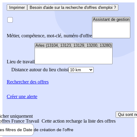
Imprimer
Besoin d'aide sur la recherche d'offres d'emploi ?
Métier, compétence, mot-clé, numéro d'offre
Lieu de travail
Distance autour du lieu choisi
Rechercher
des offres
Créer une alerte
Qui sont n
icher uniquement
 offres France Travail
Cette action recharge la liste des offres
les filtres de
Date de création
de l'offre