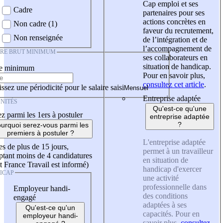
Cap emploi et ses
Cadre
partenaires pour ses
actions concrètes en
Non cadre (1)
faveur du recrutement,
Non renseignée
de l’intégration et de
l’accompagnement de
IRE BRUT MINIMUM
ses collaborateurs en
situation de handicap.
re minimum
Pour en savoir plus,
consultez cet article
.
ssez une périodicité pour le salaire saisi
Entreprise adaptée
NITÉS
Qu'est-ce qu'une
z parmi les 1ers à postuler
entreprise adaptée
?
urquoi serez-vous parmi les
premiers à postuler ?
L'entreprise adaptée
es de plus de 15 jours,
permet à un travailleur
tant moins de 4 candidatures
en situation de
t France Travail est informé)
handicap d'exercer
ICAP
une activité
professionnelle dans
Employeur handi-
des conditions
engagé
adaptées à ses
Qu'est-ce qu'un
capacités. Pour en
employeur handi-
savoir plus,
consultez