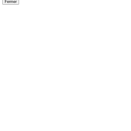
Fermer
Fermer
le détail de l'offre
/
Offre
sur
Offre précéden