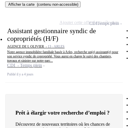
Afficher la carte
(contenu non-accessible)
Ajouter cette offre à ma sélection
CDI
Temps plein
Assistant gestionnaire syndic de
copropriétés (H/F)
AGENCE DE L OLIVIER -
13 - ARLES
Notre agence immobilière familiale basée à Arles, recherche un(e) assistant(e) pour
son service syndic de copropriété. Vous aurez en charge le suivi des chantiers,
travaux et sinistre sur notre parc...
CDI - Temps plein
Publié il y a 4 jours
Prêt à élargir votre recherche d’emploi ?
Découvrez de nouveaux territoires où les chances de