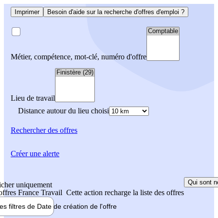
Imprimer
Besoin d'aide sur la recherche d'offres d'emploi ?
Métier, compétence, mot-clé, numéro d'offre
Lieu de travail
Distance autour du lieu choisi
Rechercher
des offres
Créer une alerte
Qui sont n
icher uniquement
 offres France Travail
Cette action recharge la liste des offres
les filtres de
Date de création
de l'offre