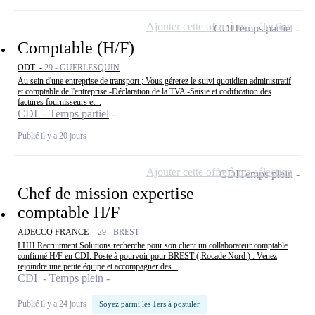
Ajouter cette offre à ma sélection
CDI
Temps partiel
Comptable (H/F)
ODT -
29 - GUERLESQUIN
Au sein d'une entreprise de transport ; Vous gérerez le suivi quotidien administratif
et comptable de l'entreprise -Déclaration de la TVA -Saisie et codification des
factures fournisseurs et...
CDI - Temps partiel
Publié il y a 20 jours
Ajouter cette offre à ma sélection
CDI
Temps plein
Chef de mission expertise
comptable H/F
ADECCO FRANCE -
29 - BREST
LHH Recruitment Solutions recherche pour son client un collaborateur comptable
confirmé H/F en CDI. Poste à pourvoir pour BREST ( Rocade Nord ) . Venez
rejoindre une petite équipe et accompagner des...
CDI - Temps plein
Publié il y a 24 jours
Soyez parmi les 1ers à postuler