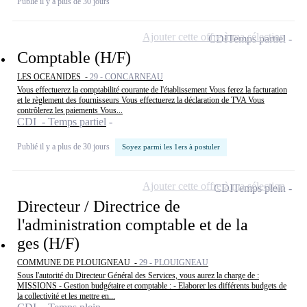
Publié il y a plus de 30 jours
Ajouter cette offre à ma sélection
CDI
Temps partiel
Comptable (H/F)
LES OCEANIDES -
29 - CONCARNEAU
Vous effectuerez la comptabilité courante de l'établissement Vous ferez la facturation
et le règlement des fournisseurs Vous effectuerez la déclaration de TVA Vous
contrôlerez les paiements Vous...
CDI - Temps partiel
Publié il y a plus de 30 jours
Soyez parmi les 1ers à postuler
Ajouter cette offre à ma sélection
CDI
Temps plein
Directeur / Directrice de
l'administration comptable et de la
ges (H/F)
COMMUNE DE PLOUIGNEAU -
29 - PLOUIGNEAU
Sous l'autorité du Directeur Général des Services, vous aurez la charge de :
MISSIONS - Gestion budgétaire et comptable : - Elaborer les différents budgets de
la collectivité et les mettre en...