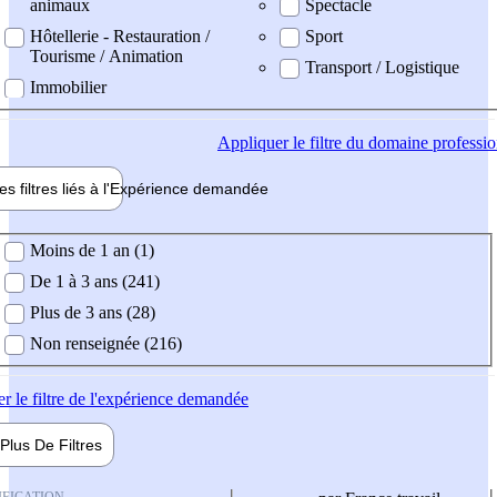
animaux
Spectacle
Hôtellerie - Restauration /
Sport
Tourisme / Animation
Transport / Logistique
Immobilier
Appliquer
le filtre du domaine professi
es filtres liés à l'
Expérience
demandée
ience demandée
Moins de 1 an (1)
De 1 à 3 ans (241)
Plus de 3 ans (28)
Non renseignée (216)
er
le filtre de l'expérience demandée
Plus De
Filtres