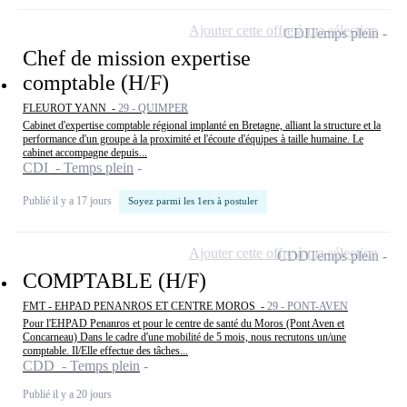
Ajouter cette offre à ma sélection
CDI
Temps plein
Chef de mission expertise
comptable (H/F)
FLEUROT YANN -
29 - QUIMPER
Cabinet d'expertise comptable régional implanté en Bretagne, alliant la structure et la
performance d'un groupe à la proximité et l'écoute d'équipes à taille humaine. Le
cabinet accompagne depuis...
CDI - Temps plein
Publié il y a 17 jours
Soyez parmi les 1ers à postuler
Ajouter cette offre à ma sélection
CDD
Temps plein
COMPTABLE (H/F)
FMT - EHPAD PENANROS ET CENTRE MOROS -
29 - PONT-AVEN
Pour l'EHPAD Penanros et pour le centre de santé du Moros (Pont Aven et
Concarneau) Dans le cadre d'une mobilité de 5 mois, nous recrutons un/une
comptable. Il/Elle effectue des tâches...
CDD - Temps plein
Publié il y a 20 jours