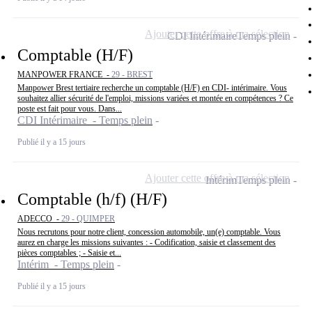
Ajouter cette offre à ma sélection
CDI Intérimaire
Temps plein
Comptable (H/F)
MANPOWER FRANCE -
29 - BREST
Manpower Brest tertiaire recherche un comptable (H/F) en CDI- intérimaire. Vous
souhaitez allier sécurité de l'emploi, missions variées et montée en compétences ? Ce
poste est fait pour vous. Dans...
CDI Intérimaire - Temps plein
Publié il y a 15 jours
Ajouter cette offre à ma sélection
Intérim
Temps plein
Comptable (h/f) (H/F)
ADECCO -
29 - QUIMPER
Nous recrutons pour notre client, concession automobile, un(e) comptable. Vous
aurez en charge les missions suivantes : - Codification, saisie et classement des
pièces comptables ; - Saisie et...
Intérim - Temps plein
Publié il y a 15 jours