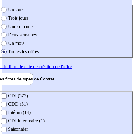
e création de l'offre
Un jour
Trois jours
Une semaine
Deux semaines
Un mois
Toutes les offres
er
le filtre de date de création de l'offre
les filtres de types de
Contrat
de contrat
CDI (577)
CDD (31)
Intérim (14)
CDI Intérimaire (1)
Saisonnier