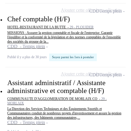
Ajouter cette offre à ma sélection
CDD
Temps plein
Chef comptable (H/F)
HOTEL-RESTAURANT DE LA BUTTE -
29 - PLOUIDER
MISSIONS : Assurer la gestion comptable et fiscale de l'entreprise. Garantir
l'équilibre et la conformité de la législation et des normes comptables de l'ensemble
des sociétés du groupe de la...
CDD - Temps plein
Publié il y a plus de 30 jours
Soyez parmi les 1ers à postuler
Ajouter cette offre à ma sélection
CDD
Temps plein
Assistant administratif / Assistante
administrative et comptable (H/F)
COMMUNAUTE D'AGGLOMERATION DE MORLAIX CO -
29 -
MORLAIX
La Direction des Services Techniques et des Équipements Sportifs et
Communautaires conduit de nombreux projets d'investissement et assure la gestion
des infrastructures, des bâtiments communautaires,...
CDD - Temps plein