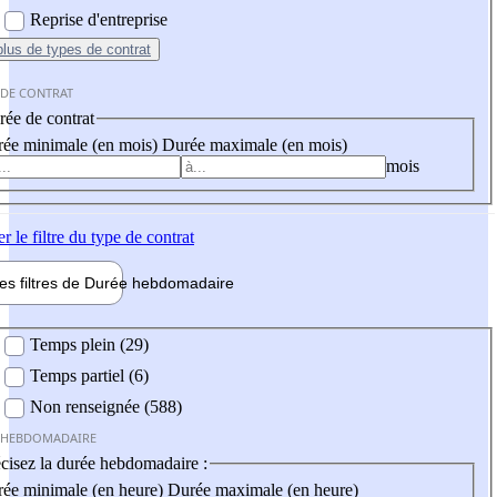
Reprise d'entreprise
plus
de types de contrat
 DE CONTRAT
ée de contrat
ée minimale (en mois)
Durée maximale (en mois)
mois
er
le filtre du type de contrat
les filtres de
Durée hebdo
madaire
 hebdomadaire
Temps plein (29)
Temps partiel (6)
Non renseignée (588)
 HEBDOMADAIRE
cisez la durée hebdomadaire :
ée minimale (en heure)
Durée maximale (en heure)