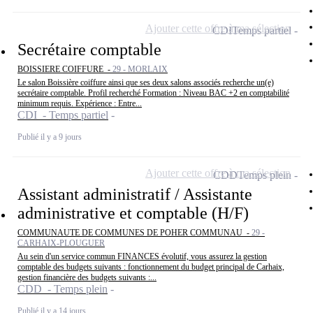
Ajouter cette offre à ma sélection
CDI
Temps partiel
Secrétaire comptable
BOISSIERE COIFFURE -
29 - MORLAIX
Le salon Boissière coiffure ainsi que ses deux salons associés recherche un(e)
secrétaire comptable. Profil recherché Formation : Niveau BAC +2 en comptabilité
minimum requis. Expérience : Entre...
CDI - Temps partiel
Publié il y a 9 jours
Ajouter cette offre à ma sélection
CDD
Temps plein
Assistant administratif / Assistante
administrative et comptable (H/F)
COMMUNAUTE DE COMMUNES DE POHER COMMUNAU -
29 -
CARHAIX-PLOUGUER
Au sein d'un service commun FINANCES évolutif, vous assurez la gestion
comptable des budgets suivants : fonctionnement du budget principal de Carhaix,
gestion financière des budgets suivants :...
CDD - Temps plein
Publié il y a 14 jours