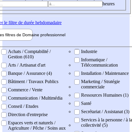
heures
er
le filtre de durée hebdomadaire
les filtres de
Domaine pro
fessionnel
ne professionel
Achats / Comptabilité /
Industrie
Gestion (610)
Informatique /
Arts / Artisanat d'art
Télécommunication
Banque / Assurance (4)
Installation / Maintenance
Bâtiment / Travaux Publics
Marketing / Stratégie
commerciale
Commerce / Vente
Ressources Humaines (1)
Communication / Multimédia
Santé
Conseil / Etudes
Secrétariat / Assistanat (3)
Direction d'entreprise
Services à la personne / à l
Espaces verts et naturels /
collectivité (5)
Agriculture / Pêche / Soins aux