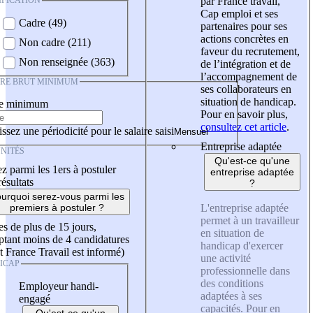
IFICATION
par France travail,
Cap emploi et ses
Cadre (49)
partenaires pour ses
actions concrètes en
Non cadre (211)
faveur du recrutement,
Non renseignée (363)
de l’intégration et de
l’accompagnement de
IRE BRUT MINIMUM
ses collaborateurs en
situation de handicap.
re minimum
Pour en savoir plus,
consultez cet article
.
ssez une périodicité pour le salaire saisi
Entreprise adaptée
NITÉS
Qu'est-ce qu'une
z parmi les 1ers à postuler
entreprise adaptée
résultats
?
urquoi serez-vous parmi les
L'entreprise adaptée
premiers à postuler ?
permet à un travailleur
es de plus de 15 jours,
en situation de
tant moins de 4 candidatures
handicap d'exercer
t France Travail est informé)
une activité
ICAP
professionnelle dans
des conditions
Employeur handi-
adaptées à ses
engagé
capacités. Pour en
Qu'est-ce qu'un