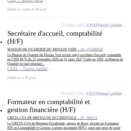
CDI - Temps plein
Publié il y a plus de 30 jours
Ajouter cette offre à ma sélection
CDD
Temps partiel
Secrétaire d'accueil, comptabilité
(H/F)
MAISON DE QUARTIER DU MOULIN VERT -
29 - QUIMPER
La Maison de Quartier du Moulin Vert recrute un(e) secrétaire d'accueil, comptable,
en CDD 80 % du 21 septembre 2026 au 31 mars 2027 Créée en 1992, la Maison de
Quartier est une structure...
CDD - Temps partiel
Publié il y a 20 jours
Ajouter cette offre à ma sélection
CDD
Temps partiel
Formateur en comptabilité et
gestion financière (H/F)
GRETA-CFA DE BRETAGNE OCCIDENTALE -
29 - BREST
Le GRETA-CFA de Bretagne Occidentale, agence de Brest, recrute un Formateur
H/F en Comptabilité et Gestion, à temps incomplet (80%), pour une prise de poste