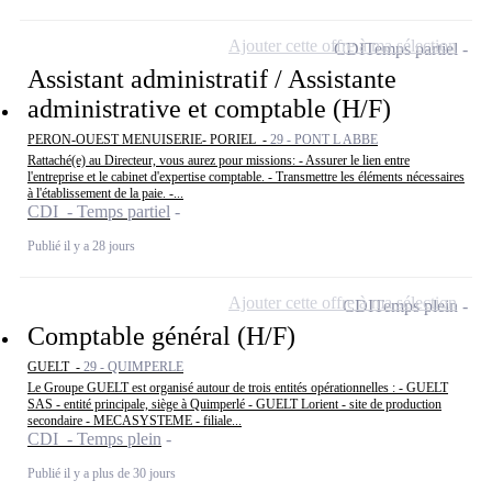
Ajouter cette offre à ma sélection
CDI
Temps partiel
Assistant administratif / Assistante
administrative et comptable (H/F)
PERON-OUEST MENUISERIE- PORIEL -
29 - PONT L ABBE
Rattaché(e) au Directeur, vous aurez pour missions: - Assurer le lien entre
l'entreprise et le cabinet d'expertise comptable. - Transmettre les éléments nécessaires
à l'établissement de la paie. -...
CDI - Temps partiel
Publié il y a 28 jours
Ajouter cette offre à ma sélection
CDI
Temps plein
Comptable général (H/F)
GUELT -
29 - QUIMPERLE
Le Groupe GUELT est organisé autour de trois entités opérationnelles : - GUELT
SAS - entité principale, siège à Quimperlé - GUELT Lorient - site de production
secondaire - MECASYSTEME - filiale...
CDI - Temps plein
Publié il y a plus de 30 jours