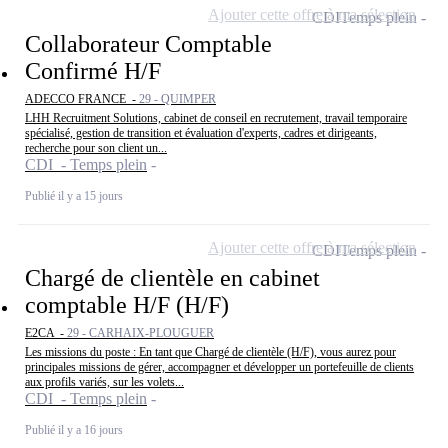
Ajouter cette offre à ma sélection
CDI
Temps plein
Collaborateur Comptable
Confirmé H/F
ADECCO FRANCE -
29 - QUIMPER
LHH Recruitment Solutions, cabinet de conseil en recrutement, travail temporaire
spécialisé, gestion de transition et évaluation d'experts, cadres et dirigeants,
recherche pour son client un...
CDI - Temps plein
Publié il y a 15 jours
Ajouter cette offre à ma sélection
CDI
Temps plein
Chargé de clientèle en cabinet
comptable H/F (H/F)
E2CA -
29 - CARHAIX-PLOUGUER
Les missions du poste : En tant que Chargé de clientèle (H/F), vous aurez pour
principales missions de gérer, accompagner et développer un portefeuille de clients
aux profils variés, sur les volets...
CDI - Temps plein
Publié il y a 16 jours