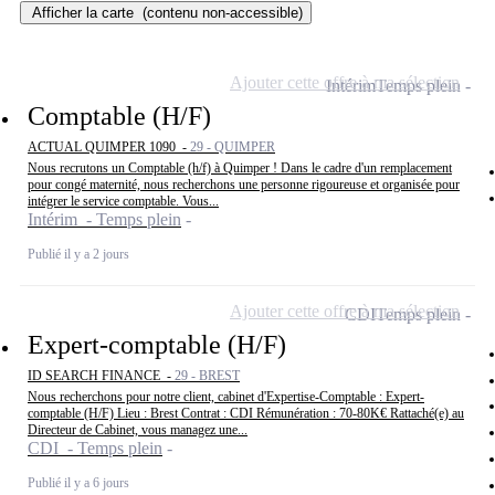
Afficher la carte
(contenu non-accessible)
Ajouter cette offre à ma sélection
Intérim
Temps plein
Comptable (H/F)
ACTUAL QUIMPER 1090 -
29 - QUIMPER
Nous recrutons un Comptable (h/f) à Quimper ! Dans le cadre d'un remplacement
pour congé maternité, nous recherchons une personne rigoureuse et organisée pour
intégrer le service comptable. Vous...
Intérim - Temps plein
Publié il y a 2 jours
Ajouter cette offre à ma sélection
CDI
Temps plein
Expert-comptable (H/F)
ID SEARCH FINANCE -
29 - BREST
Nous recherchons pour notre client, cabinet d'Expertise-Comptable : Expert-
comptable (H/F) Lieu : Brest Contrat : CDI Rémunération : 70-80K€ Rattaché(e) au
Directeur de Cabinet, vous managez une...
CDI - Temps plein
Publié il y a 6 jours