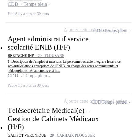
CDD - Temps plein
Publié il y a plus de 30 jours
Ajouter cette offre à ma sélection
CDD
Temps plein
Agent administratif service
scolarité ENIB (H/F)
BRETAGNE INP -
29 - PLOUZANE
1. Description de l'emploi et missions La personne recrutée intégrera le service
scolarité-relations entreprises de l'ENIB, en charge des actes administratifs et
pédagogiques liés au cursus et à la...
CDD - Temps plein
Publié il y a plus de 30 jours
Ajouter cette offre à ma sélection
CDD
Temps partiel
Télésecrétaire Médical(e) -
Gestion de Cabinets Médicaux
(H/F)
GALIPOT VERONIQUE -
29 - CARHAIX PLOUGUER