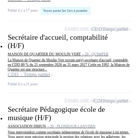
Publié il y a 17 jours
Soyez parmi les 1ers à postuler
Ajouter cette offre à ma sélection
CDD
Temps partiel
Secrétaire d'accueil, comptabilité
(H/F)
MAISON DE QUARTIER DU MOULIN VERT -
29 - QUIMPER
La Maison de Quartier du Moulin Vert recrute un(e) secrétaire d'accueil, comptable,
en CDD 80 % du 21 septembre 2026 au 31 mars 2027 Créée en 1992, la Maison de
Quartier est une structure...
CDD - Temps partiel
Publié il y a 21 jours
Ajouter cette offre à ma sélection
CDI
Temps partiel
Secrétaire Pédagogique école de
musique (H/F)
ASSOCIATION DIHUN -
29 - PLONEOUR LANVERN
Vous interviendrez comme secrétaire pédagogique de l'école de musique à mi temps.
Vous aurez pour mission principale la gestion des relations avec les adhérents, les