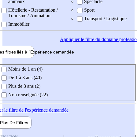
animaux
Spectacle
Hôtellerie - Restauration /
Sport
Tourisme / Animation
Transport / Logistique
Immobilier
Appliquer
le filtre du domaine professi
es filtres liés à l'
Expérience
demandée
ience demandée
Moins de 1 an (4)
De 1 à 3 ans (40)
Plus de 3 ans (2)
Non renseignée (22)
er
le filtre de l'expérience demandée
Plus De
Filtres