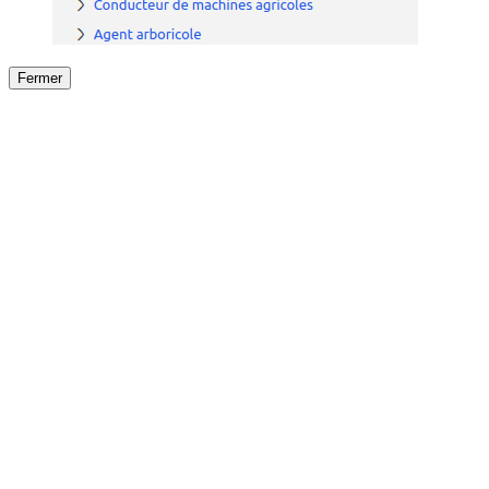
Fermer
Fermer
le détail de l'offre
/
Offre
sur
Offre précéden