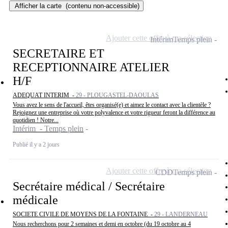
Afficher la carte
(contenu non-accessible)
Ajouter cette offre à ma sélection
Intérim
Temps plein
SECRETAIRE ET
RECEPTIONNAIRE ATELIER
H/F
ADEQUAT INTERIM -
29 - PLOUGASTEL-DAOULAS
Vous avez le sens de l'accueil, êtes organisé(e) et aimez le contact avec la clientèle ?
Rejoignez une entreprise où votre polyvalence et votre rigueur feront la différence au
quotidien ! Notre...
Intérim - Temps plein
Publié il y a 2 jours
Ajouter cette offre à ma sélection
CDD
Temps plein
Secrétaire médical / Secrétaire
médicale
SOCIETE CIVILE DE MOYENS DE LA FONTAINE -
29 - LANDERNEAU
Nous recherchons pour 2 semaines et demi en octobre (du 19 octobre au 4