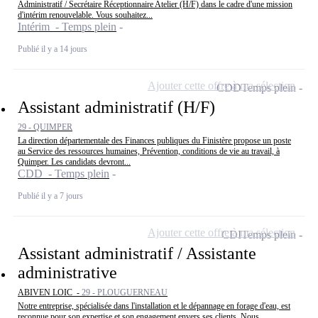
Administratif / Secrétaire Réceptionnaire Atelier (H/F) dans le cadre d'une mission
d'intérim renouvelable. Vous souhaitez...
Intérim - Temps plein
Publié il y a 14 jours
Ajouter cette offre à ma sélection
CDD
Temps plein
Assistant administratif (H/F)
29 - QUIMPER
La direction départementale des Finances publiques du Finistère propose un poste
au Service des ressources humaines, Prévention, conditions de vie au travail, à
Quimper. Les candidats devront...
CDD - Temps plein
Publié il y a 7 jours
Ajouter cette offre à ma sélection
CDI
Temps plein
Assistant administratif / Assistante
administrative
ABIVEN LOIC -
29 - PLOUGUERNEAU
Notre entreprise, spécialisée dans l'installation et le dépannage en forage d'eau, est
reconnue pour son expertise et son engagement envers ses clients. Nous