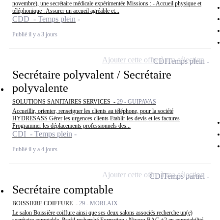
novembre), une secrétaire médicale expérimentée Missions : - Accueil physique et
téléphonique : Assurer un accueil agréable et...
CDD - Temps plein
Publié il y a 3 jours
Ajouter cette offre à ma sélection
CDI
Temps plein
Secrétaire polyvalent / Secrétaire
polyvalente
SOLUTIONS SANITAIRES SERVICES -
29 - GUIPAVAS
Accueillir, orienter, renseigner les clients au téléphone, pour la société
HYDRESASS Gérer les urgences clients Etablir les devis et les factures
Programmer les déplacements professionnels des...
CDI - Temps plein
Publié il y a 4 jours
Ajouter cette offre à ma sélection
CDI
Temps partiel
Secrétaire comptable
BOISSIERE COIFFURE -
29 - MORLAIX
Le salon Boissière coiffure ainsi que ses deux salons associés recherche un(e)
secrétaire comptable. Profil recherché Formation : Niveau BAC +2 en comptabilité