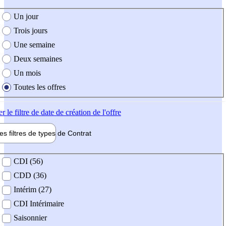
e création de l'offre
Un jour
Trois jours
Une semaine
Deux semaines
Un mois
Toutes les offres
er
le filtre de date de création de l'offre
les filtres de types de
Contrat
de contrat
CDI (56)
CDD (36)
Intérim (27)
CDI Intérimaire
Saisonnier