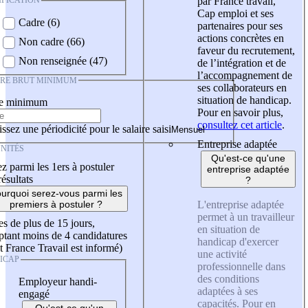
IFICATION
par France travail,
Cap emploi et ses
Cadre (6)
partenaires pour ses
actions concrètes en
Non cadre (66)
faveur du recrutement,
Non renseignée (47)
de l’intégration et de
l’accompagnement de
IRE BRUT MINIMUM
ses collaborateurs en
situation de handicap.
re minimum
Pour en savoir plus,
consultez cet article
.
ssez une périodicité pour le salaire saisi
Entreprise adaptée
NITÉS
Qu'est-ce qu'une
z parmi les 1ers à postuler
entreprise adaptée
résultats
?
urquoi serez-vous parmi les
L'entreprise adaptée
premiers à postuler ?
permet à un travailleur
es de plus de 15 jours,
en situation de
tant moins de 4 candidatures
handicap d'exercer
t France Travail est informé)
une activité
ICAP
professionnelle dans
des conditions
Employeur handi-
adaptées à ses
engagé
capacités. Pour en
Qu'est-ce qu'un