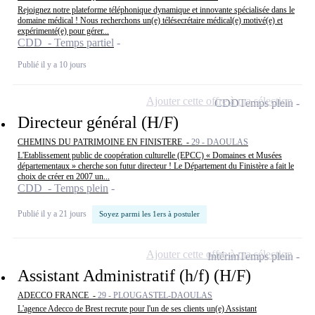
Rejoignez notre plateforme téléphonique dynamique et innovante spécialisée dans le
domaine médical ! Nous recherchons un(e) télésecrétaire médical(e) motivé(e) et
expérimenté(e) pour gérer...
CDD - Temps partiel
Publié il y a 10 jours
Ajouter cette offre à ma sélection
CDD
Temps plein
Directeur général (H/F)
CHEMINS DU PATRIMOINE EN FINISTERE -
29 - DAOULAS
L'Etablissement public de coopération culturelle (EPCC) « Domaines et Musées
départementaux » cherche son futur directeur ! Le Département du Finistère a fait le
choix de créer en 2007 un...
CDD - Temps plein
Publié il y a 21 jours
Soyez parmi les 1ers à postuler
Ajouter cette offre à ma sélection
Intérim
Temps plein
Assistant Administratif (h/f) (H/F)
ADECCO FRANCE -
29 - PLOUGASTEL-DAOULAS
L'agence Adecco de Brest recrute pour l'un de ses clients un(e) Assistant