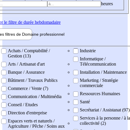
heures
er
le filtre de durée hebdomadaire
les filtres de
Domaine pro
fessionnel
ne professionel
Achats / Comptabilité /
Industrie
Gestion (13)
Informatique /
Arts / Artisanat d'art
Télécommunication
Banque / Assurance
Installation / Maintenance
Bâtiment / Travaux Publics
Marketing / Stratégie
commerciale
Commerce / Vente (7)
Ressources Humaines
Communication / Multimédia
Santé
Conseil / Etudes
Secrétariat / Assistanat (97)
Direction d'entreprise
Services à la personne / à l
Espaces verts et naturels /
collectivité (2)
Agriculture / Pêche / Soins aux