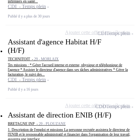
infirmiers en santé...
CDI - Temps plein
Publié il y a plus de 30 jours
Ajouter cette offre à ma sélection
CDI
Temps plein
Assistant d'agence Habitat H/F
(H/F)
TECHNITOIT -
29 - MORLAIX
Tes missions : * Gérer l'accueil interne et externe, physique et téléphonique de
l'agence * Assister le directeur d'agence dans ses tâches administratives * Gérer la
facturation, le suivi des...
CDI - Temps plein
Publié il y a 16 jours
Ajouter cette offre à ma sélection
CDD
Temps plein
Assistant de direction ENIB (H/F)
BRETAGNE INP -
29 - PLOUZANE
1. Description de l'emploi et missions La personne recrutée assistera le directeur de
l'ENIB et le responsable administratif et financier dans l'organisation de leur travail,
assurera une interface...