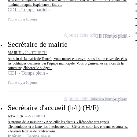
minimum requis. Expérience : Entre...
CDI - Temps partiel
Publié il y a 10 jours
Ajouter cette offre à ma sélection
CDI
Temps plein
Secrétaire de mairie
MAIRIE -
29 - TOURCH
Au sein de la mairie de Tourc'h, vous mettez en oeuvre, sous les directives des élus,
les politiques déclinées par l'équipe municipale. Vous organisez les services de la
commune, élaborez le budget...
CDI - Temps plein
Publié il y a 16 jours
Ajouter cette offre à ma sélection
Intérim
Temps plein
Secrétaire d'accueil (h/f) (H/F)
IZIWORK -
29 - BREST
À propos de la mission : - Accueillir les clients. - Répondre aux appels
téléphoniques et orienter les interlocuteurs. - Gérer les courriers entrants et sortants.
- Assurer la prise de rendez-vous...
Intérim - Temps plein