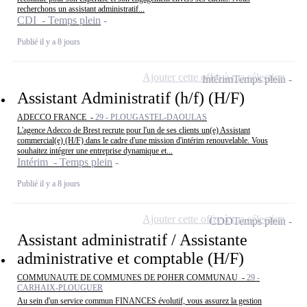
recherchons un assistant administratif...
CDI - Temps plein
Publié il y a 8 jours
Ajouter cette offre à ma sélection
Intérim
Temps plein
Assistant Administratif (h/f) (H/F)
ADECCO FRANCE -
29 - PLOUGASTEL-DAOULAS
L'agence Adecco de Brest recrute pour l'un de ses clients un(e) Assistant
commercial(e) (H/F) dans le cadre d'une mission d'intérim renouvelable. Vous
souhaitez intégrer une entreprise dynamique et...
Intérim - Temps plein
Publié il y a 8 jours
Ajouter cette offre à ma sélection
CDD
Temps plein
Assistant administratif / Assistante
administrative et comptable (H/F)
COMMUNAUTE DE COMMUNES DE POHER COMMUNAU -
29 -
CARHAIX-PLOUGUER
Au sein d'un service commun FINANCES évolutif, vous assurez la gestion