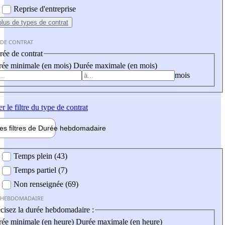
Reprise d'entreprise
plus
de types de contrat
 DE CONTRAT
ée de contrat
ée minimale (en mois)
Durée maximale (en mois)
mois
er
le filtre du type de contrat
les filtres de
Durée hebdo
madaire
 hebdomadaire
Temps plein (43)
Temps partiel (7)
Non renseignée (69)
 HEBDOMADAIRE
cisez la durée hebdomadaire :
ée minimale (en heure)
Durée maximale (en heure)