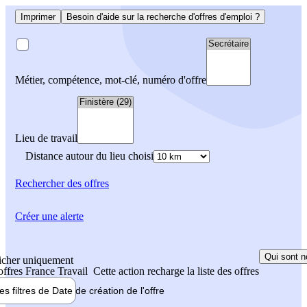
Imprimer
Besoin d'aide sur la recherche d'offres d'emploi ?
Métier, compétence, mot-clé, numéro d'offre
Lieu de travail
Distance autour du lieu choisi
Rechercher
des offres
Créer une alerte
Qui sont n
icher uniquement
 offres France Travail
Cette action recharge la liste des offres
les filtres de
Date de création
de l'offre