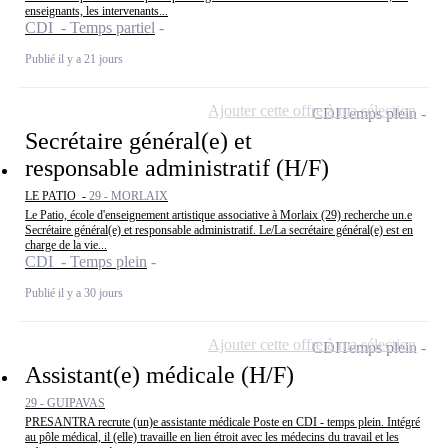
enseignants, les intervenants...
CDI - Temps partiel
Publié il y a 21 jours
Ajouter cette offre à ma sélection
CDI
Temps plein
Secrétaire général(e) et
responsable administratif (H/F)
LE PATIO -
29 - MORLAIX
Le Patio, école d'enseignement artistique associative à Morlaix (29) recherche un.e
Secrétaire général(e) et responsable administratif. Le/La secrétaire général(e) est en
charge de la vie...
CDI - Temps plein
Publié il y a 30 jours
Ajouter cette offre à ma sélection
CDI
Temps plein
Assistant(e) médicale (H/F)
29 - GUIPAVAS
PRESANTRA recrute (un)e assistante médicale Poste en CDI - temps plein. Intégré
au pôle médical, il (elle) travaille en lien étroit avec les médecins du travail et les