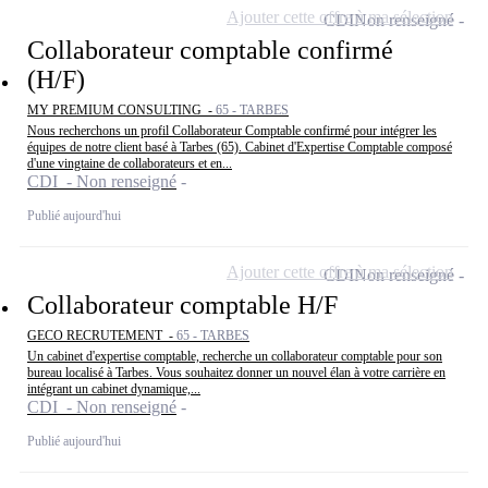
Ajouter cette offre à ma sélection
CDI
Non renseigné
Collaborateur comptable confirmé
(H/F)
MY PREMIUM CONSULTING -
65 - TARBES
Nous recherchons un profil Collaborateur Comptable confirmé pour intégrer les
équipes de notre client basé à Tarbes (65). Cabinet d'Expertise Comptable composé
d'une vingtaine de collaborateurs et en...
CDI - Non renseigné
Publié aujourd'hui
Ajouter cette offre à ma sélection
CDI
Non renseigné
Collaborateur comptable H/F
GECO RECRUTEMENT -
65 - TARBES
Un cabinet d'expertise comptable, recherche un collaborateur comptable pour son
bureau localisé à Tarbes. Vous souhaitez donner un nouvel élan à votre carrière en
intégrant un cabinet dynamique,...
CDI - Non renseigné
Publié aujourd'hui