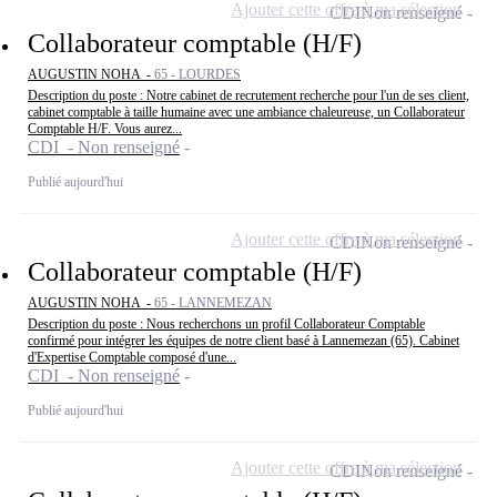
Ajouter cette offre à ma sélection
CDI
Non renseigné
Collaborateur comptable (H/F)
AUGUSTIN NOHA -
65 - LOURDES
Description du poste : Notre cabinet de recrutement recherche pour l'un de ses client,
cabinet comptable à taille humaine avec une ambiance chaleureuse, un Collaborateur
Comptable H/F. Vous aurez...
CDI - Non renseigné
Publié aujourd'hui
Ajouter cette offre à ma sélection
CDI
Non renseigné
Collaborateur comptable (H/F)
AUGUSTIN NOHA -
65 - LANNEMEZAN
Description du poste : Nous recherchons un profil Collaborateur Comptable
confirmé pour intégrer les équipes de notre client basé à Lannemezan (65). Cabinet
d'Expertise Comptable composé d'une...
CDI - Non renseigné
Publié aujourd'hui
Ajouter cette offre à ma sélection
CDI
Non renseigné