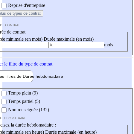
Reprise d'entreprise
plus
de types de contrat
 DE CONTRAT
ée de contrat
ée minimale (en mois)
Durée maximale (en mois)
mois
er
le filtre du type de contrat
les filtres de
Durée hebdo
madaire
 hebdomadaire
Temps plein (9)
Temps partiel (5)
Non renseignée (132)
 HEBDOMADAIRE
cisez la durée hebdomadaire :
ée minimale (en heure)
Durée maximale (en heure)