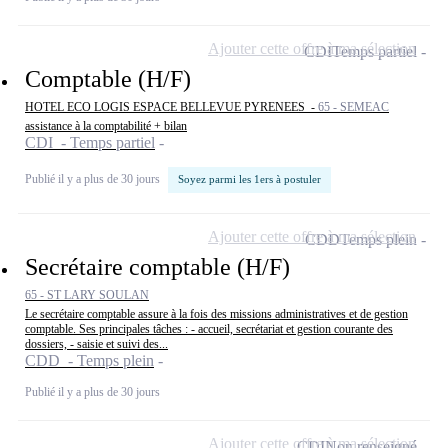
Ajouter cette offre à ma sélection
CDI
Temps partiel
Comptable (H/F)
HOTEL ECO LOGIS ESPACE BELLEVUE PYRENEES -
65 - SEMEAC
assistance à la comptabilité + bilan
CDI - Temps partiel
Publié il y a plus de 30 jours
Soyez parmi les 1ers à postuler
Ajouter cette offre à ma sélection
CDD
Temps plein
Secrétaire comptable (H/F)
65 - ST LARY SOULAN
Le secrétaire comptable assure à la fois des missions administratives et de gestion
comptable. Ses principales tâches : - accueil, secrétariat et gestion courante des
dossiers, - saisie et suivi des...
CDD - Temps plein
Publié il y a plus de 30 jours
Ajouter cette offre à ma sélection
CDI
Non renseigné