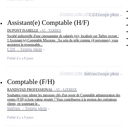
Ajouter cette offre à ma sélection
CDI
Temps plein
Assistant(e) Comptable (H/F)
DUPONT ISABELLE -
65 - TARBES
Société industrielle d'une cinquantaine de salariés (es), localisée sur Tarbes recrute :
1 Assistant (e) Comptable Missions : Au sein du pôle compta. (4 personnes), vous
assisterez la responsable...
CDI - Temps plein
Publié il y a 8 jours
Ajouter cette offre à ma sélection
Intérim
Temps plein
Comptable (F/H)
RANDSTAD PROFESSIONAL -
65 - AZEREIX
Souhaitez-vous piloter les missions clés d'un poste de Comptable administration des
ventes (F/H) à forte valeur ajoutée ? Vous contribuerez à la gestion des opérations
clients, en soutenant le...
Intérim - Temps plein
Publié il y a 9 jours