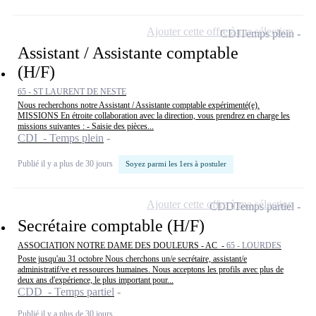
Ajouter cette offre à ma sélection
CDI
Temps plein
Assistant / Assistante comptable
(H/F)
65 - ST LAURENT DE NESTE
Nous recherchons notre Assistant / Assistante comptable expérimenté(e).
MISSIONS En étroite collaboration avec la direction, vous prendrez en charge les
missions suivantes : - Saisie des pièces...
CDI - Temps plein
Publié il y a plus de 30 jours
Soyez parmi les 1ers à postuler
Ajouter cette offre à ma sélection
CDD
Temps partiel
Secrétaire comptable (H/F)
ASSOCIATION NOTRE DAME DES DOULEURS - AC -
65 - LOURDES
Poste jusqu'au 31 octobre Nous cherchons un/e secrétaire, assistant/e
administratif/ve et ressources humaines. Nous acceptons les profils avec plus de
deux ans d'expérience, le plus important pour...
CDD - Temps partiel
Publié il y a plus de 30 jours