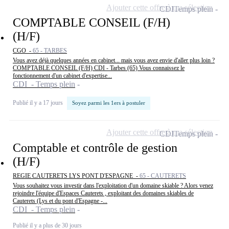
Ajouter cette offre à ma sélection
CDI
Temps plein
COMPTABLE CONSEIL (F/H)
(H/F)
CGO -
65 - TARBES
Vous avez déjà quelques années en cabinet... mais vous avez envie d'aller plus loin ?
COMPTABLE CONSEIL (F/H) CDI - Tarbes (65) Vous connaissez le
fonctionnement d'un cabinet d'expertise...
CDI - Temps plein
Publié il y a 17 jours
Soyez parmi les 1ers à postuler
Ajouter cette offre à ma sélection
CDI
Temps plein
Comptable et contrôle de gestion
(H/F)
REGIE CAUTERETS LYS PONT D'ESPAGNE -
65 - CAUTERETS
Vous souhaitez vous investir dans l'exploitation d'un domaine skiable ? Alors venez
rejoindre l'équipe d'Espaces Cauterets , exploitant des domaines skiables de
Cauterets (Lys et du pont d'Espagne -...
CDI - Temps plein
Publié il y a plus de 30 jours