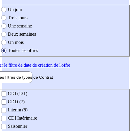
e création de l'offre
Un jour
Trois jours
Une semaine
Deux semaines
Un mois
Toutes les offres
er
le filtre de date de création de l'offre
les filtres de types de
Contrat
de contrat
CDI (131)
CDD (7)
Intérim (8)
CDI Intérimaire
Saisonnier