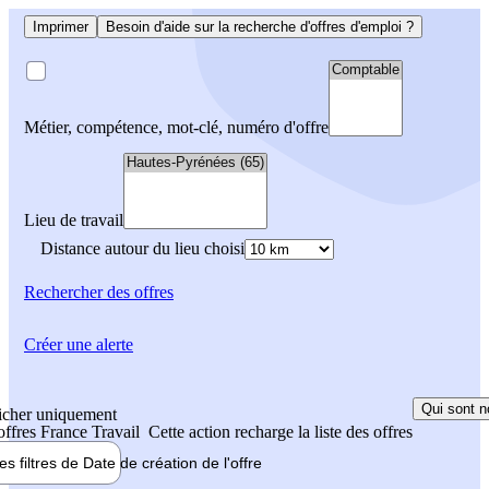
Imprimer
Besoin d'aide sur la recherche d'offres d'emploi ?
Métier, compétence, mot-clé, numéro d'offre
Lieu de travail
Distance autour du lieu choisi
Rechercher
des offres
Créer une alerte
Qui sont n
icher uniquement
 offres France Travail
Cette action recharge la liste des offres
les filtres de
Date de création
de l'offre