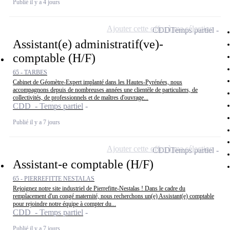
Publié il y a 4 jours
Ajouter cette offre à ma sélection
CDD
Temps partiel
Assistant(e) administratif(ve)-
comptable (H/F)
65 - TARBES
Cabinet de Géomètre-Expert implanté dans les Hautes-Pyrénées, nous
accompagnons depuis de nombreuses années une clientèle de particuliers, de
collectivités, de professionnels et de maîtres d'ouvrage...
CDD - Temps partiel
Publié il y a 7 jours
Ajouter cette offre à ma sélection
CDD
Temps partiel
Assistant-e comptable (H/F)
65 - PIERREFITTE NESTALAS
Rejoignez notre site industriel de Pierrefitte-Nestalas ! Dans le cadre du
remplacement d'un congé maternité, nous recherchons un(e) Assistant(e) comptable
pour rejoindre notre équipe à compter du...
CDD - Temps partiel
Publié il y a 7 jours