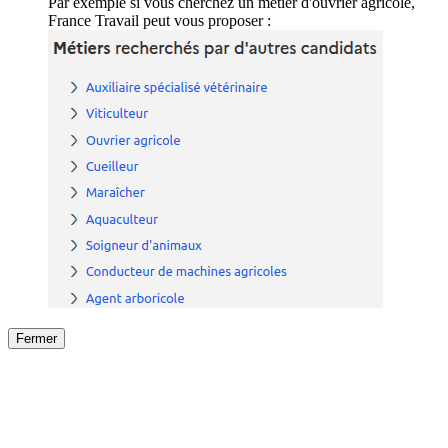
Par exemple si vous cherchez un métier d'ouvrier agricole,
France Travail peut vous proposer :
Fermer
Fermer
le détail de l'offre
/
Offre
sur