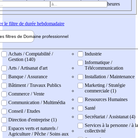
heures
er
le filtre de durée hebdomadaire
les filtres de
Domaine pro
fessionnel
ne professionel
Achats / Comptabilité /
Industrie
Gestion (140)
Informatique /
Arts / Artisanat d'art
Télécommunication
Banque / Assurance
Installation / Maintenance
Bâtiment / Travaux Publics
Marketing / Stratégie
commerciale (1)
Commerce / Vente
Ressources Humaines
Communication / Multimédia
Santé
Conseil / Etudes
Secrétariat / Assistanat (4)
Direction d'entreprise (1)
Services à la personne / à l
Espaces verts et naturels /
collectivité
Agriculture / Pêche / Soins aux