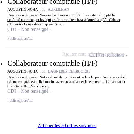
Collaborateur comptable (H/F)
AUGUSTIN NOHA -
65 - AUREILHAN
Description du poste : Nous recherchons un profil Collaborateur Comptable
confirmé pour intégrer les équipes de notre client basé à Aureilhan (65). Cabinet
d'Expertise Comptable composé d'une...
CDI - Non renseigné
Publié aujourd'hui
Ajouter cette offre à ma sélection
CDI
Non renseigné
Collaborateur comptable (H/F)
AUGUSTIN NOHA -
65 - BAGNÈRES-DE-BIGORRE
Description du poste : Notre cabinet de recrutement recherche pour l'un de ses client,
cabinet comptable à taille humaine avec une ambiance chaleureuse, un Collaborateur
Comptable H/F. Vous aurez...
CDI - Non renseigné
Publié aujourd'hui
Afficher les 20 offres suivantes