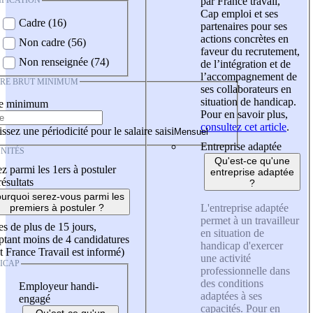
IFICATION
par France travail,
Cap emploi et ses
Cadre (16)
partenaires pour ses
actions concrètes en
Non cadre (56)
faveur du recrutement,
Non renseignée (74)
de l’intégration et de
l’accompagnement de
IRE BRUT MINIMUM
ses collaborateurs en
situation de handicap.
re minimum
Pour en savoir plus,
consultez cet article
.
ssez une périodicité pour le salaire saisi
Entreprise adaptée
NITÉS
Qu'est-ce qu'une
z parmi les 1ers à postuler
entreprise adaptée
résultats
?
urquoi serez-vous parmi les
L'entreprise adaptée
premiers à postuler ?
permet à un travailleur
es de plus de 15 jours,
en situation de
tant moins de 4 candidatures
handicap d'exercer
t France Travail est informé)
une activité
ICAP
professionnelle dans
des conditions
Employeur handi-
adaptées à ses
engagé
capacités. Pour en
Qu'est-ce qu'un