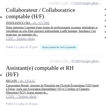
Ajouter cette offre à ma sélection
CDI
Temps plein
Collaborateur / Collaboratrice
comptable (H/F)
INNOLIANCE CBA -
46 - ST CERE
Notre entreprise Constitué d'une équipe de professionnels reconnus généralistes et
spécialistes au sein d'une structure indépendante à taille humaine, Innoliance c'est
avant tout, un partenaire de...
CDI - Temps plein
Publié il y a plus de 30 jours
Soyez parmi les 1ers à postuler
Ajouter cette offre à ma sélection
CDD
Temps plein
Assistant(e) comptable et RH
(H/F)
REGAIN -
46 - FIGEAC
L'association Regain, structure de l'Insertion par l'Activité Économique (IAE) basée
à Figeac, porte une Association Intermédiaire (AI) et 2 Ateliers et Chantiers
d'Insertion (ACI). Acteur engagé de...
CDD - Temps plein
Publié il y a plus de 30 jours