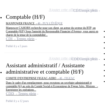
Ajouter cette offre à ma sélection
CDI
Temps plein
Comptable (H/F)
MANPOWER FRANCE -
46 - PUY-L'ÉVÊQUE
Manpower CAHORS recherche pour son client, un acteur du secteur du BTP, un
Comptable (H/F) Sous l'autorité du Responsable Financier d'Agence, vous aurez en
charge de la tenue de la comptabilité...
CDI - Temps plein
Publié il y a 5 jours
Ajouter cette offre à ma sélection
CDD
Temps plein
Assistant administratif / Assistante
administrative et comptable (H/F)
COMITE D'ENTREPRISE FIGEAC-AERO -
46 - FIGEAC
Dans le cadre d'un remplacement, nous recrutons un secrétaire administratif et
comptable (h/) au sein du Comité Social et Economique de Figeac Aéro. Misions : -
Enregistrer les opérations...
CDD - Temps plein
Publié il y a 12 jours