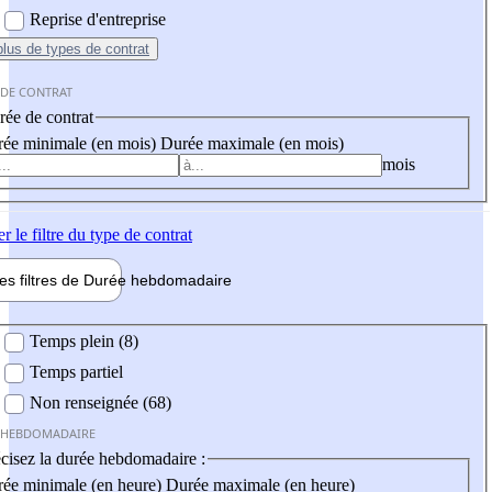
Reprise d'entreprise
plus
de types de contrat
 DE CONTRAT
ée de contrat
ée minimale (en mois)
Durée maximale (en mois)
mois
er
le filtre du type de contrat
les filtres de
Durée hebdo
madaire
 hebdomadaire
Temps plein (8)
Temps partiel
Non renseignée (68)
 HEBDOMADAIRE
cisez la durée hebdomadaire :
ée minimale (en heure)
Durée maximale (en heure)