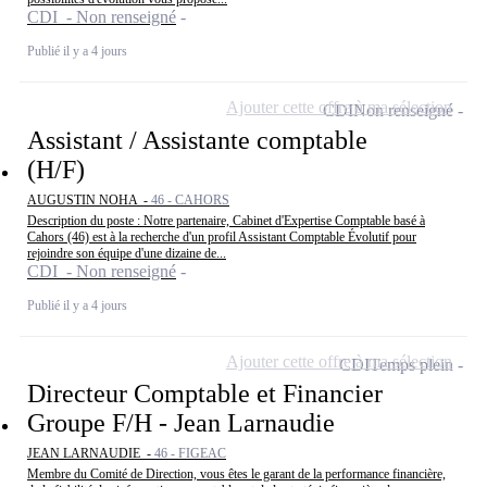
CDI - Non renseigné
Publié il y a 4 jours
Ajouter cette offre à ma sélection
CDI
Non renseigné
Assistant / Assistante comptable
(H/F)
AUGUSTIN NOHA -
46 - CAHORS
Description du poste : Notre partenaire, Cabinet d'Expertise Comptable basé à
Cahors (46) est à la recherche d'un profil Assistant Comptable Évolutif pour
rejoindre son équipe d'une dizaine de...
CDI - Non renseigné
Publié il y a 4 jours
Ajouter cette offre à ma sélection
CDI
Temps plein
Directeur Comptable et Financier
Groupe F/H - Jean Larnaudie
JEAN LARNAUDIE -
46 - FIGEAC
Membre du Comité de Direction, vous êtes le garant de la performance financière,