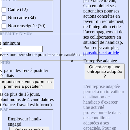
IFICATION
par France travail,
Cap emploi et ses
Cadre (12)
partenaires pour ses
actions concrètes en
Non cadre (34)
faveur du recrutement,
Non renseignée (30)
de l’intégration et de
l’accompagnement de
IRE BRUT MINIMUM
ses collaborateurs en
situation de handicap.
re minimum
Pour en savoir plus,
consultez cet article
.
ssez une périodicité pour le salaire saisi
Entreprise adaptée
NITÉS
Qu'est-ce qu'une
z parmi les 1ers à postuler
entreprise adaptée
résultats
?
urquoi serez-vous parmi les
L'entreprise adaptée
premiers à postuler ?
permet à un travailleur
es de plus de 15 jours,
en situation de
tant moins de 4 candidatures
handicap d'exercer
t France Travail est informé)
une activité
ICAP
professionnelle dans
des conditions
Employeur handi-
adaptées à ses
engagé
capacités. Pour en
Qu'est-ce qu'un