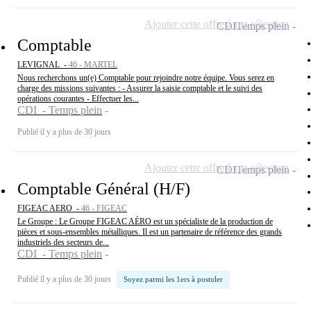
Ajouter cette offre à ma sélection
CDI
Temps plein
Comptable
LEVIGNAL -
46 - MARTEL
Nous recherchons un(e) Comptable pour rejoindre notre équipe. Vous serez en
charge des missions suivantes : - Assurer la saisie comptable et le suivi des
opérations courantes - Effectuer les...
CDI - Temps plein
Publié il y a plus de 30 jours
Ajouter cette offre à ma sélection
CDI
Temps plein
Comptable Général (H/F)
FIGEAC AERO -
46 - FIGEAC
Le Groupe : Le Groupe FIGEAC AÉRO est un spécialiste de la production de
pièces et sous-ensembles métalliques. Il est un partenaire de référence des grands
industriels des secteurs de...
CDI - Temps plein
Publié il y a plus de 30 jours
Soyez parmi les 1ers à postuler