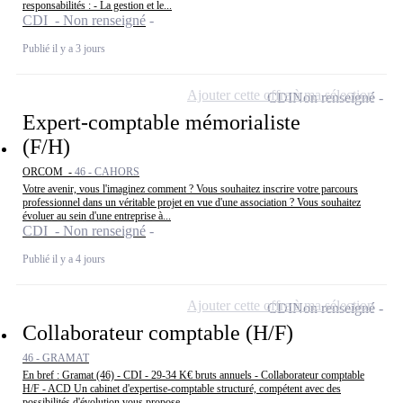
responsabilités : - La gestion et le...
CDI - Non renseigné
Publié il y a 3 jours
Ajouter cette offre à ma sélection
CDI
Non renseigné
Expert-comptable mémorialiste
(F/H)
ORCOM -
46 - CAHORS
Votre avenir, vous l'imaginez comment ? Vous souhaitez inscrire votre parcours
professionnel dans un véritable projet en vue d'une association ? Vous souhaitez
évoluer au sein d'une entreprise à...
CDI - Non renseigné
Publié il y a 4 jours
Ajouter cette offre à ma sélection
CDI
Non renseigné
Collaborateur comptable (H/F)
46 - GRAMAT
En bref : Gramat (46) - CDI - 29-34 K€ bruts annuels - Collaborateur comptable
H/F - ACD Un cabinet d'expertise-comptable structuré, compétent avec des
possibilités d'évolution vous propose...