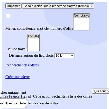
Imprimer
Besoin d'aide sur la recherche d'offres d'emploi ?
Métier, compétence, mot-clé, numéro d'offre
Lieu de travail
Distance autour du lieu choisi
Rechercher
des offres
Créer une alerte
Qui sont n
icher uniquement
 offres France Travail
Cette action recharge la liste des offres
les filtres de
Date de création
de l'offre