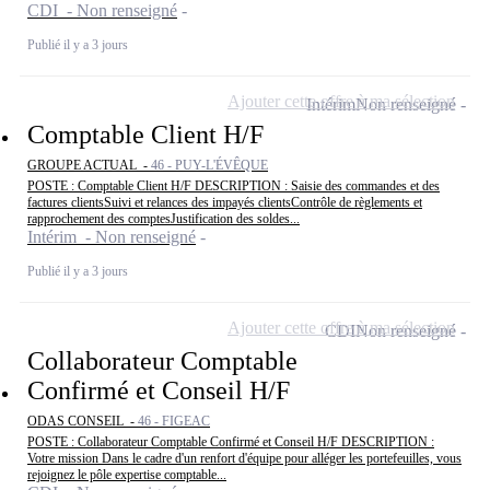
CDI - Non renseigné
Publié il y a 3 jours
Ajouter cette offre à ma sélection
Intérim
Non renseigné
Comptable Client H/F
GROUPE ACTUAL -
46 - PUY-L'ÉVÊQUE
POSTE : Comptable Client H/F DESCRIPTION : Saisie des commandes et des
factures clientsSuivi et relances des impayés clientsContrôle de règlements et
rapprochement des comptesJustification des soldes...
Intérim - Non renseigné
Publié il y a 3 jours
Ajouter cette offre à ma sélection
CDI
Non renseigné
Collaborateur Comptable
Confirmé et Conseil H/F
ODAS CONSEIL -
46 - FIGEAC
POSTE : Collaborateur Comptable Confirmé et Conseil H/F DESCRIPTION :
Votre mission Dans le cadre d'un renfort d'équipe pour alléger les portefeuilles, vous
rejoignez le pôle expertise comptable...