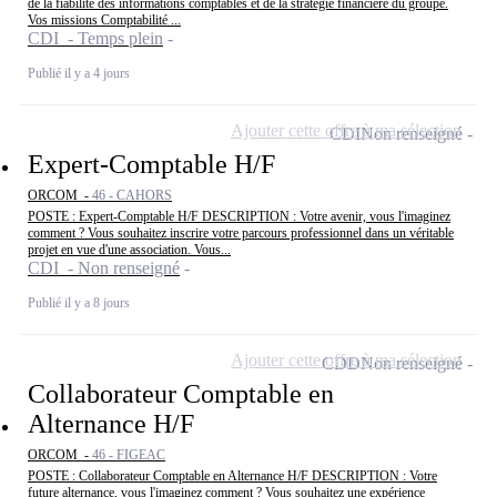
de la fiabilité des informations comptables et de la stratégie financière du groupe.
Vos missions Comptabilité ...
CDI - Temps plein
Publié il y a 4 jours
Ajouter cette offre à ma sélection
CDI
Non renseigné
Expert-Comptable H/F
ORCOM -
46 - CAHORS
POSTE : Expert-Comptable H/F DESCRIPTION : Votre avenir, vous l'imaginez
comment ? Vous souhaitez inscrire votre parcours professionnel dans un véritable
projet en vue d'une association. Vous...
CDI - Non renseigné
Publié il y a 8 jours
Ajouter cette offre à ma sélection
CDD
Non renseigné
Collaborateur Comptable en
Alternance H/F
ORCOM -
46 - FIGEAC
POSTE : Collaborateur Comptable en Alternance H/F DESCRIPTION : Votre
future alternance, vous l'imaginez comment ? Vous souhaitez une expérience