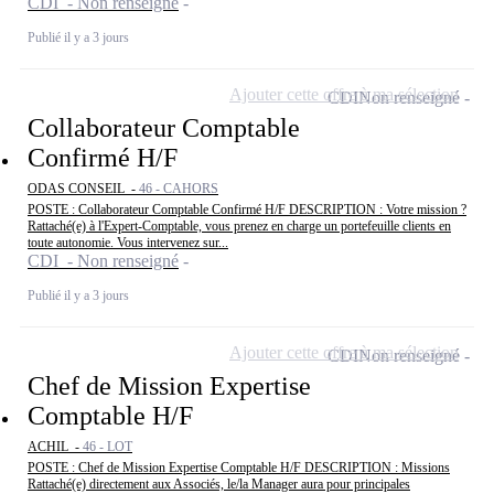
CDI - Non renseigné
Publié il y a 3 jours
Ajouter cette offre à ma sélection
CDI
Non renseigné
Collaborateur Comptable
Confirmé H/F
ODAS CONSEIL -
46 - CAHORS
POSTE : Collaborateur Comptable Confirmé H/F DESCRIPTION : Votre mission ?
Rattaché(e) à l'Expert-Comptable, vous prenez en charge un portefeuille clients en
toute autonomie. Vous intervenez sur...
CDI - Non renseigné
Publié il y a 3 jours
Ajouter cette offre à ma sélection
CDI
Non renseigné
Chef de Mission Expertise
Comptable H/F
ACHIL -
46 - LOT
POSTE : Chef de Mission Expertise Comptable H/F DESCRIPTION : Missions
Rattaché(e) directement aux Associés, le/la Manager aura pour principales