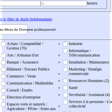
heures
er
le filtre de durée hebdomadaire
les filtres de
Domaine pro
fessionnel
ne professionel
Achats / Comptabilité /
Industrie
Gestion (70)
Informatique /
Arts / Artisanat d'art
Télécommunication
Banque / Assurance
Installation / Maintenance
Bâtiment / Travaux Publics
Marketing / Stratégie
commerciale
Commerce / Vente
Ressources Humaines (2)
Communication / Multimédia
Santé
Conseil / Etudes
Secrétariat / Assistanat (4)
Direction d'entreprise
Services à la personne / à l
Espaces verts et naturels /
collectivité
Agriculture / Pêche / Soins aux