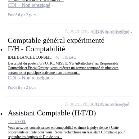
humaine, sa réactivité et la qualité de...
CDI - Non renseigné
Publié il y a 2 jours
Ajouter cette offre à ma sélection
CDI
Non renseigné
Comptable général expérimenté
F/H - Comptabilité
IDEE BLANCHE CONSEIL -
46 - FIGEAC
Descriptif du poste:\n\nVOTRE MISSION\n \nRattaché(e) au Responsable
Comptable et Fiscal Groupe, vous intégrez un service composé de plusieurs
personnes et participez activement au traitement...
CDI - Non renseigné
Publié il y a 2 jours
Ajouter cette offre à ma sélection
CDI
Non renseigné
Assistant Comptable (H/F/D)
46 - USSEL
Vous avez des connaissances en comptabilité et aimez la polyvalence ? Cette
opportunité est faite pour vous !Nous recherchons un Assistant Comptable pour
rejoindre les équipes de l'un de nos...