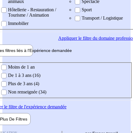
animaux
Spectacle
Hôtellerie - Restauration /
Sport
Tourisme / Animation
Transport / Logistique
Immobilier
Appliquer
le filtre du domaine professi
es filtres liés à l'
Expérience
demandée
ience demandée
Moins de 1 an
De 1 à 3 ans (16)
Plus de 3 ans (4)
Non renseignée (34)
er
le filtre de l'expérience demandée
Plus De
Filtres