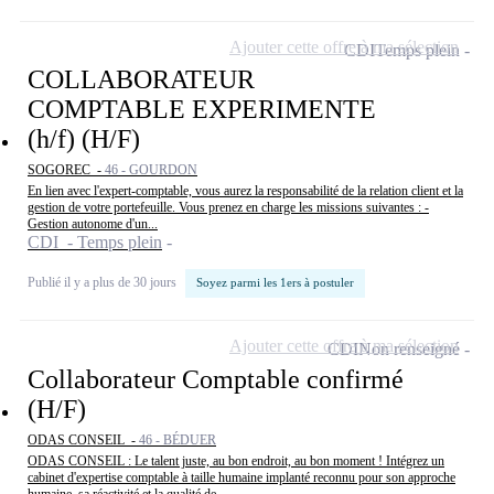
Ajouter cette offre à ma sélection
CDI
Temps plein
COLLABORATEUR
COMPTABLE EXPERIMENTE
(h/f) (H/F)
SOGOREC -
46 - GOURDON
En lien avec l'expert-comptable, vous aurez la responsabilité de la relation client et la
gestion de votre portefeuille. Vous prenez en charge les missions suivantes : -
Gestion autonome d'un...
CDI - Temps plein
Publié il y a plus de 30 jours
Soyez parmi les 1ers à postuler
Ajouter cette offre à ma sélection
CDI
Non renseigné
Collaborateur Comptable confirmé
(H/F)
ODAS CONSEIL -
46 - BÉDUER
ODAS CONSEIL : Le talent juste, au bon endroit, au bon moment ! Intégrez un
cabinet d'expertise comptable à taille humaine implanté reconnu pour son approche