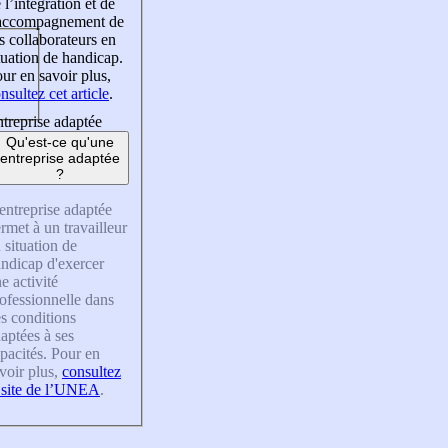
 l’intégration et de
’accompagnement de
s collaborateurs en
tuation de handicap.
ur en savoir plus,
nsultez cet article
.
treprise adaptée
Qu'est-ce qu'une
entreprise adaptée
?
entreprise adaptée
rmet à un travailleur
 situation de
ndicap d'exercer
e activité
ofessionnelle dans
s conditions
aptées à ses
pacités. Pour en
voir plus,
consultez
 site de l’UNEA
.