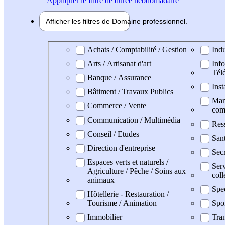
Appliquer
le filtre de durée hebdomadaire
Afficher les filtres de
Domaine pro
fessionnel
Domaine professionel
Achats / Comptabilité / Gestion
Indu
Arts / Artisanat d'art
Info
Tél
Banque / Assurance
Inst
Bâtiment / Travaux Publics
Mark
Commerce / Vente
com
Communication / Multimédia
Res
Conseil / Etudes
San
Direction d'entreprise
Secr
Espaces verts et naturels /
Serv
Agriculture / Pêche / Soins aux
coll
animaux
Spe
Hôtellerie - Restauration /
Tourisme / Animation
Spo
Immobilier
Tran