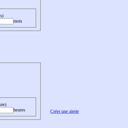
s)
mois
ure)
heures
Créer une alerte