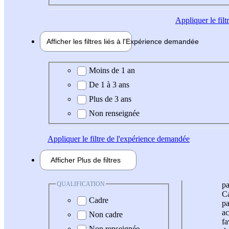
Appliquer
le fil
Afficher les filtres liés à l'
Expérience
demandée
Expérience demandée
Moins de 1 an
De 1 à 3 ans
Plus de 3 ans
Non renseignée
Appliquer
le filtre de l'expérience demandée
Afficher
Plus de
filtres
QUALIFICATION
pa
Ca
Cadre
pa
ac
Non cadre
fa
Non renseignée