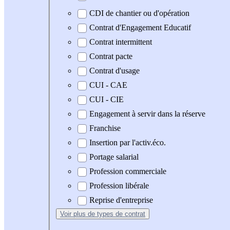
CDI de chantier ou d'opération
Contrat d'Engagement Educatif
Contrat intermittent
Contrat pacte
Contrat d'usage
CUI - CAE
CUI - CIE
Engagement à servir dans la réserve
Franchise
Insertion par l'activ.éco.
Portage salarial
Profession commerciale
Profession libérale
Reprise d'entreprise
Voir plus
de types de contrat