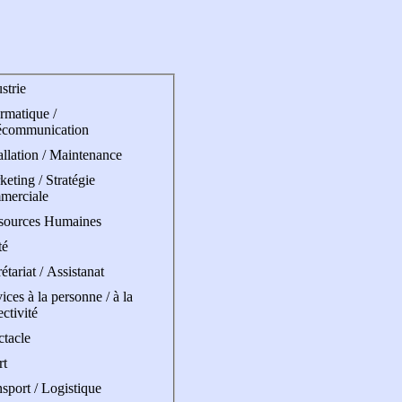
strie
rmatique /
écommunication
allation / Maintenance
eting / Stratégie
merciale
sources Humaines
té
étariat / Assistanat
ices à la personne / à la
ectivité
ctacle
rt
sport / Logistique