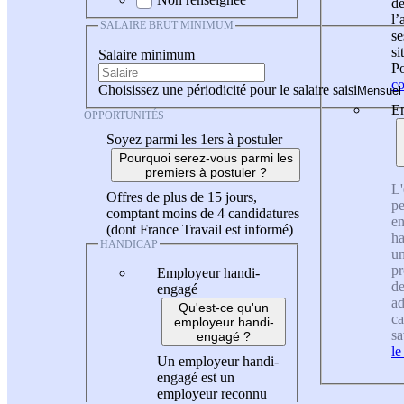
de
l
SALAIRE BRUT MINIMUM
se
si
Salaire minimum
Po
co
Choisissez une périodicité pour le salaire saisi
En
OPPORTUNITÉS
Soyez parmi les 1ers à postuler
Pourquoi serez-vous parmi les
premiers à postuler ?
L'
Offres de plus de 15 jours,
pe
comptant moins de 4 candidatures
en
(dont France Travail est informé)
ha
HANDICAP
un
pr
Employeur handi-
de
engagé
ad
Qu'est-ce qu'un
ca
employeur handi-
sa
engagé ?
le
Un employeur handi-
engagé est un
employeur reconnu