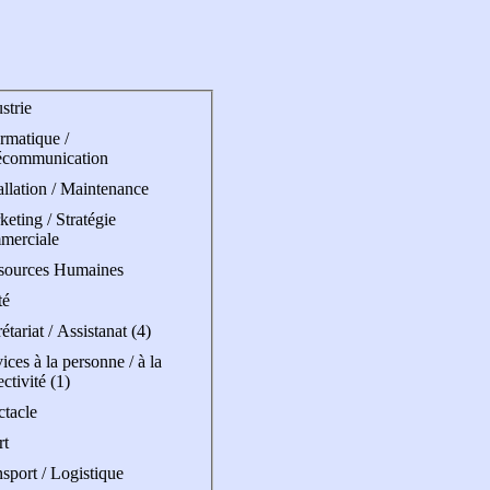
strie
rmatique /
écommunication
allation / Maintenance
eting / Stratégie
merciale
sources Humaines
té
étariat / Assistanat (4)
ices à la personne / à la
ectivité (1)
ctacle
rt
sport / Logistique