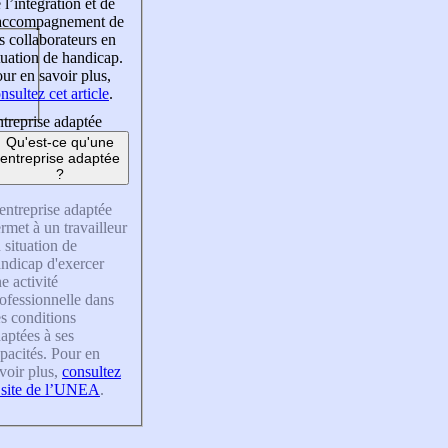
 l’intégration et de
’accompagnement de
s collaborateurs en
tuation de handicap.
ur en savoir plus,
nsultez cet article
.
treprise adaptée
Qu'est-ce qu'une
entreprise adaptée
?
entreprise adaptée
rmet à un travailleur
 situation de
ndicap d'exercer
e activité
ofessionnelle dans
s conditions
aptées à ses
pacités. Pour en
voir plus,
consultez
 site de l’UNEA
.