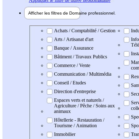
Appliquer
le filtre de durée hebdomadaire
Afficher les filtres de
Domaine pro
fessionnel
Domaine professionel
Achats / Comptabilité / Gestion
Indu
Arts / Artisanat d'art
Info
Tél
Banque / Assurance
Inst
Bâtiment / Travaux Publics
Mark
Commerce / Vente
com
Communication / Multimédia
Res
Conseil / Etudes
San
Direction d'entreprise
Secr
Espaces verts et naturels /
Serv
Agriculture / Pêche / Soins aux
coll
animaux
Spe
Hôtellerie - Restauration /
Tourisme / Animation
Spo
Immobilier
Tran