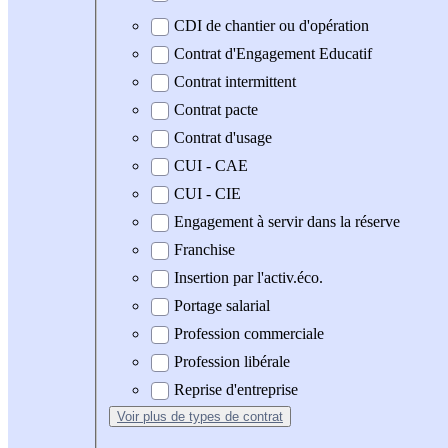
CDI de chantier ou d'opération
Contrat d'Engagement Educatif
Contrat intermittent
Contrat pacte
Contrat d'usage
CUI - CAE
CUI - CIE
Engagement à servir dans la réserve
Franchise
Insertion par l'activ.éco.
Portage salarial
Profession commerciale
Profession libérale
Reprise d'entreprise
Voir plus
de types de contrat