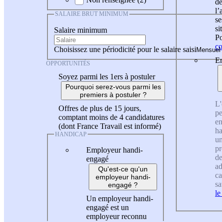
de
l
SALAIRE BRUT MINIMUM
se
si
Salaire minimum
Po
co
Choisissez une périodicité pour le salaire saisi
En
OPPORTUNITÉS
Soyez parmi les 1ers à postuler
Pourquoi serez-vous parmi les
premiers à postuler ?
L'
Offres de plus de 15 jours,
pe
comptant moins de 4 candidatures
en
(dont France Travail est informé)
ha
HANDICAP
un
pr
Employeur handi-
de
engagé
ad
Qu'est-ce qu'un
ca
employeur handi-
sa
engagé ?
le
Un employeur handi-
engagé est un
employeur reconnu