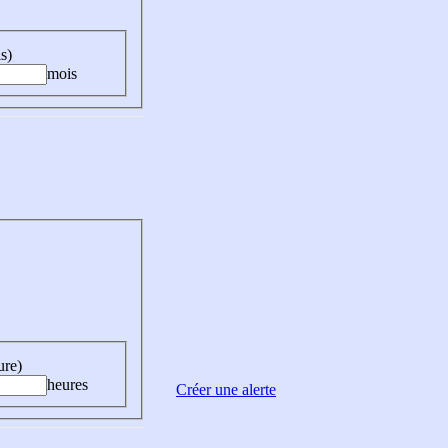
s)
mois
ure)
heures
Créer une alerte