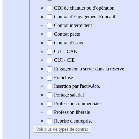
CDI de chantier ou d'opération
Contrat d'Engagement Educatif
Contrat intermittent
Contrat pacte
Contrat d'usage
CUI - CAE
CUI - CIE
Engagement à servir dans la réserve
Franchise
Insertion par l'activ.éco.
Portage salarial
Profession commerciale
Profession libérale
Reprise d'entreprise
Voir plus
de types de contrat