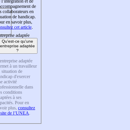
 l’intégration et de
’accompagnement de
s collaborateurs en
tuation de handicap.
ur en savoir plus,
nsultez cet article
.
treprise adaptée
Qu'est-ce qu'une
entreprise adaptée
?
entreprise adaptée
rmet à un travailleur
 situation de
ndicap d'exercer
e activité
ofessionnelle dans
s conditions
aptées à ses
pacités. Pour en
voir plus,
consultez
 site de l’UNEA
.