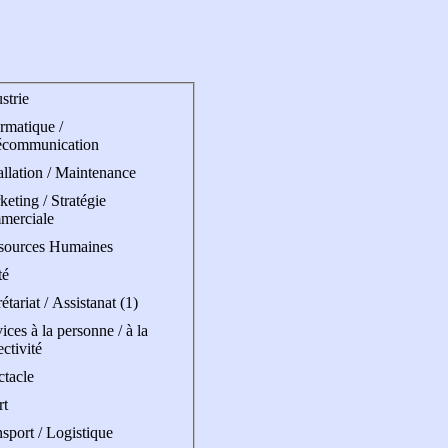
strie
rmatique /
écommunication
allation / Maintenance
eting / Stratégie
merciale
sources Humaines
té
étariat / Assistanat (1)
ices à la personne / à la
ectivité
ctacle
rt
sport / Logistique