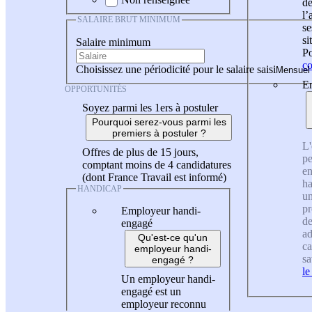
de
l
SALAIRE BRUT MINIMUM
se
si
Salaire minimum
Po
co
Choisissez une périodicité pour le salaire saisi
En
OPPORTUNITÉS
Soyez parmi les 1ers à postuler
Pourquoi serez-vous parmi les
premiers à postuler ?
L'
Offres de plus de 15 jours,
pe
comptant moins de 4 candidatures
en
(dont France Travail est informé)
ha
HANDICAP
un
pr
Employeur handi-
de
engagé
ad
Qu'est-ce qu'un
ca
employeur handi-
sa
engagé ?
le
Un employeur handi-
engagé est un
employeur reconnu