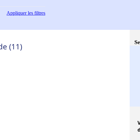
Appliquer
les filtres
Se
de (11)
V