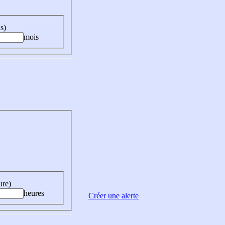
s)
mois
ure)
heures
Créer une alerte