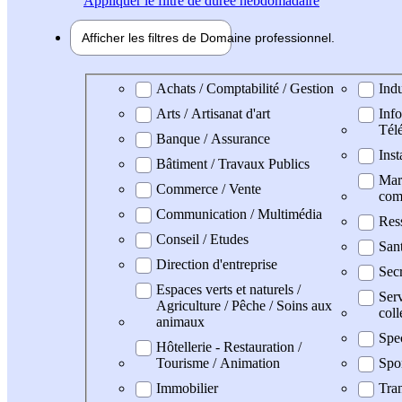
Appliquer
le filtre de durée hebdomadaire
Afficher les filtres de
Domaine pro
fessionnel
Domaine professionel
Achats / Comptabilité / Gestion
Indu
Arts / Artisanat d'art
Info
Tél
Banque / Assurance
Inst
Bâtiment / Travaux Publics
Mark
Commerce / Vente
com
Communication / Multimédia
Res
Conseil / Etudes
San
Direction d'entreprise
Secr
Espaces verts et naturels /
Serv
Agriculture / Pêche / Soins aux
coll
animaux
Spe
Hôtellerie - Restauration /
Tourisme / Animation
Spo
Immobilier
Tran