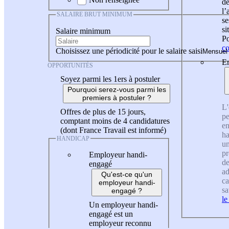
de
l
SALAIRE BRUT MINIMUM
se
si
Salaire minimum
Po
co
Choisissez une périodicité pour le salaire saisi
En
OPPORTUNITÉS
Soyez parmi les 1ers à postuler
Pourquoi serez-vous parmi les
premiers à postuler ?
L'
Offres de plus de 15 jours,
pe
comptant moins de 4 candidatures
en
(dont France Travail est informé)
ha
HANDICAP
un
pr
Employeur handi-
de
engagé
ad
Qu'est-ce qu'un
ca
employeur handi-
sa
engagé ?
le
Un employeur handi-
engagé est un
employeur reconnu