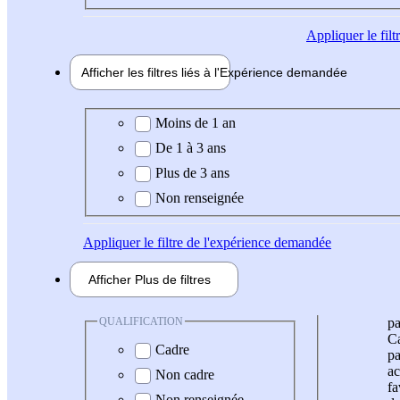
Appliquer
le fil
Afficher les filtres liés à l'
Expérience
demandée
Expérience demandée
Moins de 1 an
De 1 à 3 ans
Plus de 3 ans
Non renseignée
Appliquer
le filtre de l'expérience demandée
Afficher
Plus de
filtres
QUALIFICATION
pa
Ca
Cadre
pa
ac
Non cadre
fa
Non renseignée