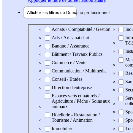
Appliquer
le filtre de durée hebdomadaire
Afficher les filtres de
Domaine pro
fessionnel
Domaine professionel
Achats / Comptabilité / Gestion
Indu
Arts / Artisanat d'art
Info
Tél
Banque / Assurance
Inst
Bâtiment / Travaux Publics
Mark
Commerce / Vente
com
Communication / Multimédia
Res
Conseil / Etudes
San
Direction d'entreprise
Secr
Espaces verts et naturels /
Serv
Agriculture / Pêche / Soins aux
coll
animaux
Spe
Hôtellerie - Restauration /
Tourisme / Animation
Spo
Immobilier
Tran