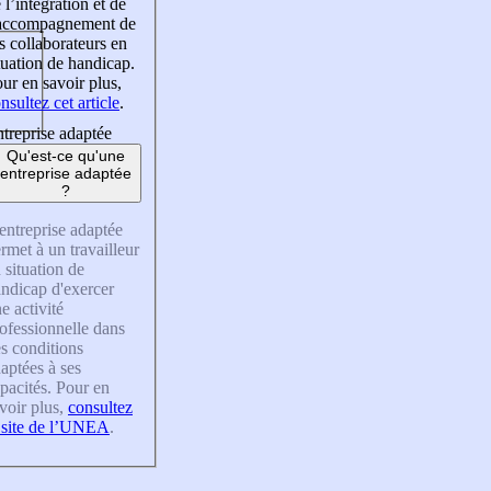
 l’intégration et de
’accompagnement de
s collaborateurs en
tuation de handicap.
ur en savoir plus,
nsultez cet article
.
treprise adaptée
Qu'est-ce qu'une
entreprise adaptée
?
entreprise adaptée
rmet à un travailleur
 situation de
ndicap d'exercer
e activité
ofessionnelle dans
s conditions
aptées à ses
pacités. Pour en
voir plus,
consultez
 site de l’UNEA
.