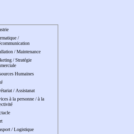
strie
rmatique /
écommunication
allation / Maintenance
eting / Stratégie
merciale
sources Humaines
té
étariat / Assistanat
ices à la personne / à la
ectivité
ctacle
rt
sport / Logistique