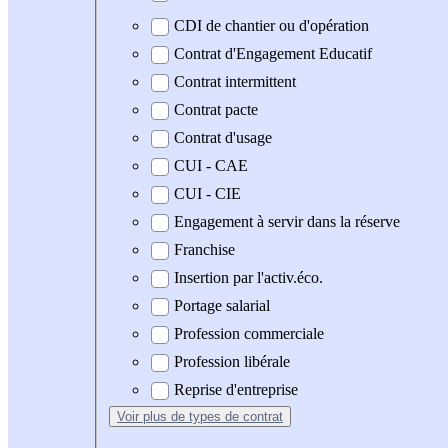
CDI de chantier ou d'opération
Contrat d'Engagement Educatif
Contrat intermittent
Contrat pacte
Contrat d'usage
CUI - CAE
CUI - CIE
Engagement à servir dans la réserve
Franchise
Insertion par l'activ.éco.
Portage salarial
Profession commerciale
Profession libérale
Reprise d'entreprise
Voir plus
de types de contrat