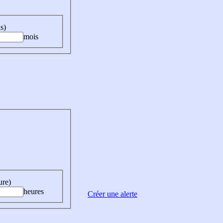
s)
mois
ure)
heures
Créer une alerte