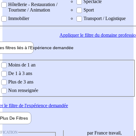
Spectacle
Hôtellerie - Restauration /
Tourisme / Animation
Sport
Immobilier
Transport / Logistique
Appliquer
le filtre du domaine professi
es filtres liés à l'
Expérience
demandée
ience demandée
Moins de 1 an
De 1 à 3 ans
Plus de 3 ans
Non renseignée
er
le filtre de l'expérience demandée
Plus De
Filtres
IFICATION
par France travail,