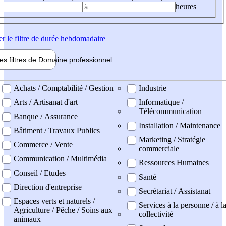
heures
er
le filtre de durée hebdomadaire
les filtres de
Domaine pro
fessionnel
ne professionel
Achats / Comptabilité / Gestion
Industrie
Arts / Artisanat d'art
Informatique /
Télécommunication
Banque / Assurance
Installation / Maintenance
Bâtiment / Travaux Publics
Marketing / Stratégie
Commerce / Vente
commerciale
Communication / Multimédia
Ressources Humaines
Conseil / Etudes
Santé
Direction d'entreprise
Secrétariat / Assistanat
Espaces verts et naturels /
Services à la personne / à l
Agriculture / Pêche / Soins aux
collectivité
animaux