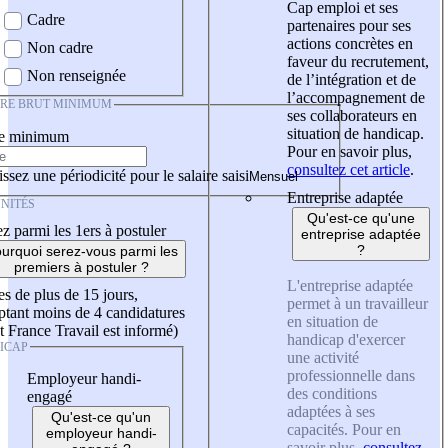
Cap emploi et ses
Cadre
partenaires pour ses
actions concrètes en
Non cadre
faveur du recrutement,
Non renseignée
de l’intégration et de
l’accompagnement de
IRE BRUT MINIMUM
ses collaborateurs en
situation de handicap.
re minimum
Pour en savoir plus,
consultez cet article
.
ssez une périodicité pour le salaire saisi
Entreprise adaptée
NITÉS
Qu'est-ce qu'une
z parmi les 1ers à postuler
entreprise adaptée
?
urquoi serez-vous parmi les
premiers à postuler ?
L'entreprise adaptée
es de plus de 15 jours,
permet à un travailleur
tant moins de 4 candidatures
en situation de
t France Travail est informé)
handicap d'exercer
ICAP
une activité
professionnelle dans
Employeur handi-
des conditions
engagé
adaptées à ses
Qu'est-ce qu'un
capacités. Pour en
employeur handi-
savoir plus,
consultez