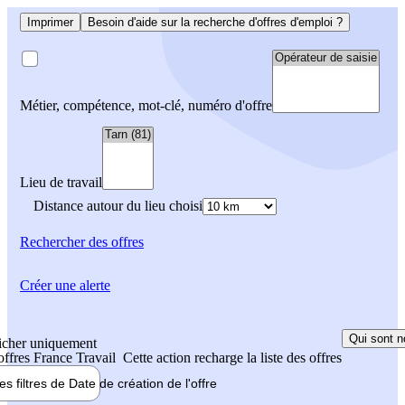
Imprimer
Besoin d'aide sur la recherche d'offres d'emploi ?
Métier, compétence, mot-clé, numéro d'offre
Lieu de travail
Distance autour du lieu choisi
Rechercher
des offres
Créer une alerte
Qui sont n
icher uniquement
 offres France Travail
Cette action recharge la liste des offres
les filtres de
Date de création
de l'offre