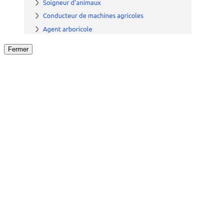
Fermer
Fermer
le détail de l'offre
/
Offre
sur
Offre précéden