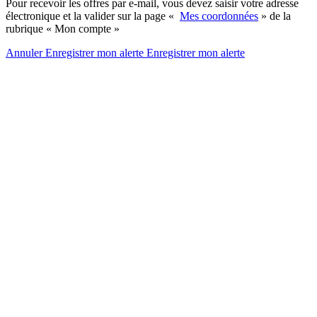
Pour recevoir les offres par e-mail, vous devez saisir votre adresse
électronique et la valider sur la page «
Mes coordonnées
» de la
rubrique « Mon compte »
Annuler
Enregistrer mon alerte
Enregistrer
mon alerte