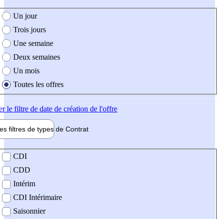
e création de l'offre
Un jour
Trois jours
Une semaine
Deux semaines
Un mois
Toutes les offres
er
le filtre de date de création de l'offre
les filtres de types de
Contrat
de contrat
CDI
CDD
Intérim
CDI Intérimaire
Saisonnier