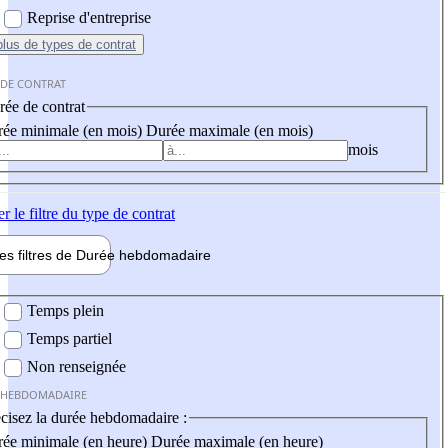
Reprise d'entreprise
plus
de types de contrat
 DE CONTRAT
ée de contrat
ée minimale (en mois)
Durée maximale (en mois)
mois
er
le filtre du type de contrat
les filtres de
Durée hebdo
madaire
 hebdomadaire
Temps plein
Temps partiel
Non renseignée
 HEBDOMADAIRE
cisez la durée hebdomadaire :
ée minimale (en heure)
Durée maximale (en heure)