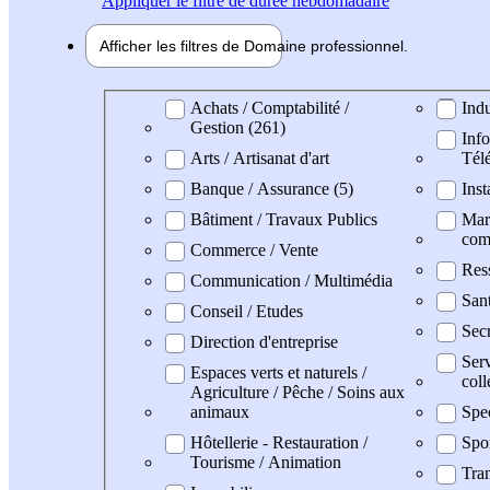
Appliquer
le filtre de durée hebdomadaire
Afficher les filtres de
Domaine pro
fessionnel
Domaine professionel
Achats / Comptabilité /
Indu
Gestion (261)
Info
Arts / Artisanat d'art
Tél
Banque / Assurance (5)
Inst
Bâtiment / Travaux Publics
Mark
com
Commerce / Vente
Res
Communication / Multimédia
San
Conseil / Etudes
Secr
Direction d'entreprise
Serv
Espaces verts et naturels /
coll
Agriculture / Pêche / Soins aux
animaux
Spe
Hôtellerie - Restauration /
Spo
Tourisme / Animation
Tran