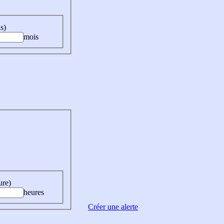
s)
mois
ure)
heures
Créer une alerte