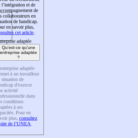
 l’intégration et de
’accompagnement de
s collaborateurs en
tuation de handicap.
ur en savoir plus,
nsultez cet article
.
treprise adaptée
Qu'est-ce qu'une
entreprise adaptée
?
entreprise adaptée
rmet à un travailleur
 situation de
ndicap d'exercer
e activité
ofessionnelle dans
s conditions
aptées à ses
pacités. Pour en
voir plus,
consultez
 site de l’UNEA
.