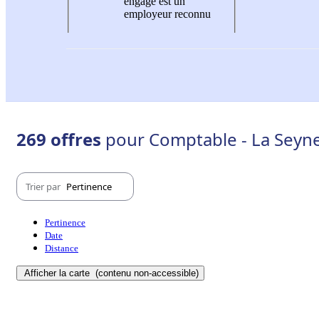
engagé est un
employeur reconnu
269 offres
pour Comptable - La Seyn
Trier par
Pertinence
Pertinence
Date
Distance
Afficher la carte
(contenu non-accessible)