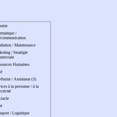
strie
rmatique /
écommunication
allation / Maintenance
eting / Stratégie
merciale
sources Humaines
té
étariat / Assistanat (3)
ices à la personne / à la
ectivité
ctacle
rt
sport / Logistique