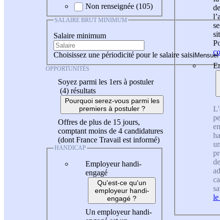
Non renseignée (105)
de
l
SALAIRE BRUT MINIMUM
se
si
Salaire minimum
Po
co
Choisissez une périodicité pour le salaire saisi
En
OPPORTUNITÉS
Soyez parmi les 1ers à postuler
(4)
résultats
Pourquoi serez-vous parmi les
L'
premiers à postuler ?
pe
Offres de plus de 15 jours,
en
comptant moins de 4 candidatures
ha
(dont France Travail est informé)
un
HANDICAP
pr
de
Employeur handi-
ad
engagé
ca
Qu'est-ce qu'un
sa
employeur handi-
le
engagé ?
Un employeur handi-