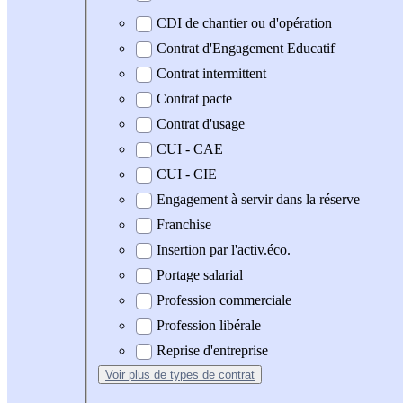
CDI de chantier ou d'opération
Contrat d'Engagement Educatif
Contrat intermittent
Contrat pacte
Contrat d'usage
CUI - CAE
CUI - CIE
Engagement à servir dans la réserve
Franchise
Insertion par l'activ.éco.
Portage salarial
Profession commerciale
Profession libérale
Reprise d'entreprise
Voir plus
de types de contrat