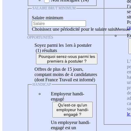
de
l
SALAIRE BRUT MINIMUM
se
si
Salaire minimum
Po
co
Choisissez une périodicité pour le salaire saisi
En
OPPORTUNITÉS
Soyez parmi les 1ers à postuler
(1)
résultats
Pourquoi serez-vous parmi les
L'
premiers à postuler ?
pe
Offres de plus de 15 jours,
en
comptant moins de 4 candidatures
ha
(dont France Travail est informé)
un
HANDICAP
pr
de
Employeur handi-
ad
engagé
ca
Qu'est-ce qu'un
sa
employeur handi-
le
engagé ?
Un employeur handi-
engagé est un