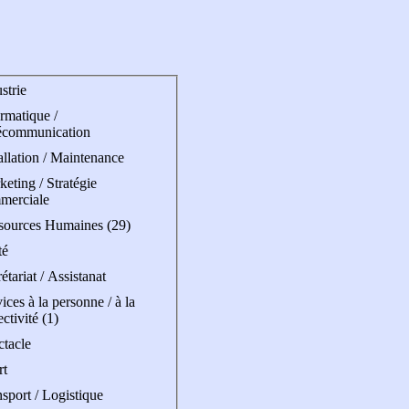
strie
rmatique /
écommunication
allation / Maintenance
eting / Stratégie
merciale
sources Humaines (29)
té
étariat / Assistanat
ices à la personne / à la
ectivité (1)
ctacle
rt
sport / Logistique