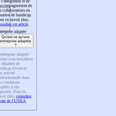
 l’intégration et de
’accompagnement de
s collaborateurs en
tuation de handicap.
ur en savoir plus,
nsultez cet article
.
treprise adaptée
Qu'est-ce qu'une
entreprise adaptée
?
entreprise adaptée
rmet à un travailleur
 situation de
ndicap d'exercer
e activité
ofessionnelle dans
s conditions
aptées à ses
pacités. Pour en
voir plus,
consultez
 site de l’UNEA
.