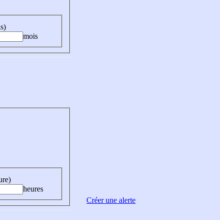
s)
mois
ure)
heures
Créer une alerte