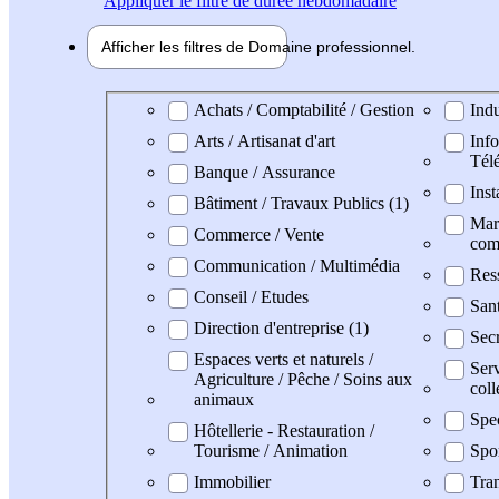
Appliquer
le filtre de durée hebdomadaire
Afficher les filtres de
Domaine pro
fessionnel
Domaine professionel
Achats / Comptabilité / Gestion
Indu
Arts / Artisanat d'art
Info
Tél
Banque / Assurance
Inst
Bâtiment / Travaux Publics (1)
Mark
Commerce / Vente
com
Communication / Multimédia
Res
Conseil / Etudes
San
Direction d'entreprise (1)
Secr
Espaces verts et naturels /
Serv
Agriculture / Pêche / Soins aux
coll
animaux
Spe
Hôtellerie - Restauration /
Tourisme / Animation
Spo
Immobilier
Tran