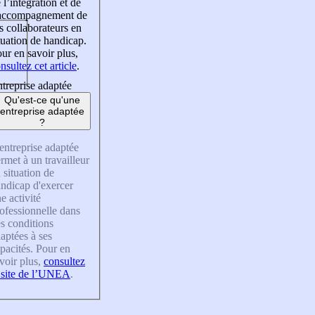
 l’intégration et de
’accompagnement de
s collaborateurs en
tuation de handicap.
ur en savoir plus,
nsultez cet article
.
treprise adaptée
Qu'est-ce qu'une
entreprise adaptée
?
entreprise adaptée
rmet à un travailleur
 situation de
ndicap d'exercer
e activité
ofessionnelle dans
s conditions
aptées à ses
pacités. Pour en
voir plus,
consultez
 site de l’UNEA
.