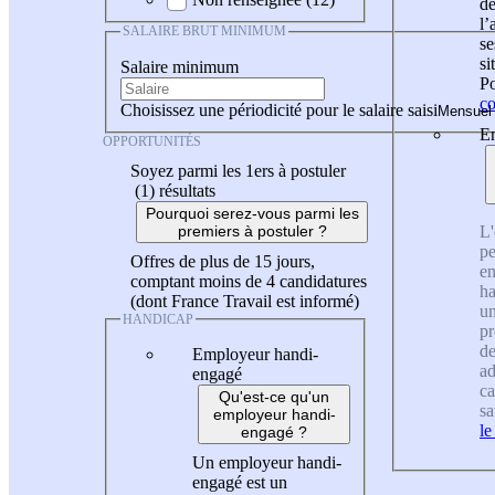
de
l
SALAIRE BRUT MINIMUM
se
si
Salaire minimum
Po
co
Choisissez une périodicité pour le salaire saisi
En
OPPORTUNITÉS
Soyez parmi les 1ers à postuler
(1)
résultats
Pourquoi serez-vous parmi les
L'
premiers à postuler ?
pe
Offres de plus de 15 jours,
en
comptant moins de 4 candidatures
ha
(dont France Travail est informé)
un
HANDICAP
pr
de
Employeur handi-
ad
engagé
ca
Qu'est-ce qu'un
sa
employeur handi-
le
engagé ?
Un employeur handi-
engagé est un