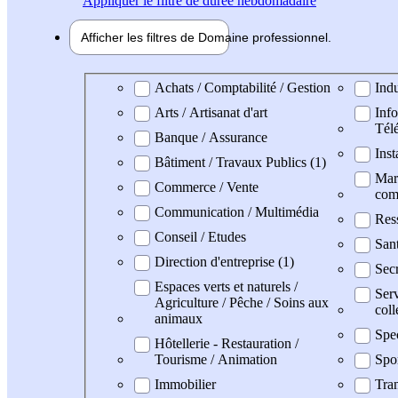
Appliquer
le filtre de durée hebdomadaire
Afficher les filtres de
Domaine pro
fessionnel
Domaine professionel
Achats / Comptabilité / Gestion
Indu
Arts / Artisanat d'art
Info
Tél
Banque / Assurance
Inst
Bâtiment / Travaux Publics (1)
Mark
Commerce / Vente
com
Communication / Multimédia
Res
Conseil / Etudes
San
Direction d'entreprise (1)
Secr
Espaces verts et naturels /
Serv
Agriculture / Pêche / Soins aux
coll
animaux
Spe
Hôtellerie - Restauration /
Tourisme / Animation
Spo
Immobilier
Tran