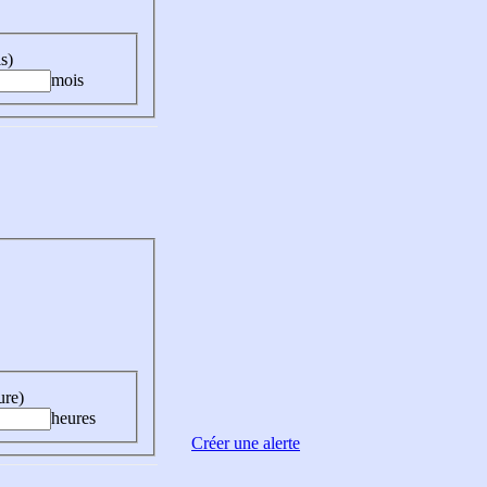
s)
mois
ure)
heures
Créer une alerte