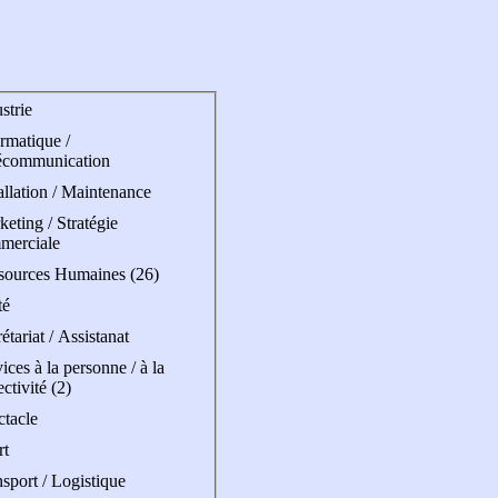
strie
rmatique /
écommunication
allation / Maintenance
eting / Stratégie
merciale
sources Humaines (26)
té
étariat / Assistanat
ices à la personne / à la
ectivité (2)
ctacle
rt
sport / Logistique