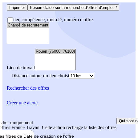
Imprimer
Besoin d'aide sur la recherche d'offres d'emploi ?
Métier, compétence, mot-clé, numéro d'offre
Lieu de travail
Distance autour du lieu choisi
Rechercher
des offres
Créer une alerte
Qui sont n
icher uniquement
 offres France Travail
Cette action recharge la liste des offres
les filtres de
Date de création
de l'offre