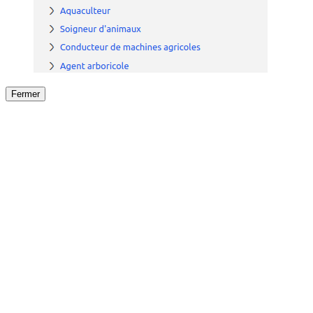
Fermer
Fermer
le détail de l'offre
/
Offre
sur
Offre précéden