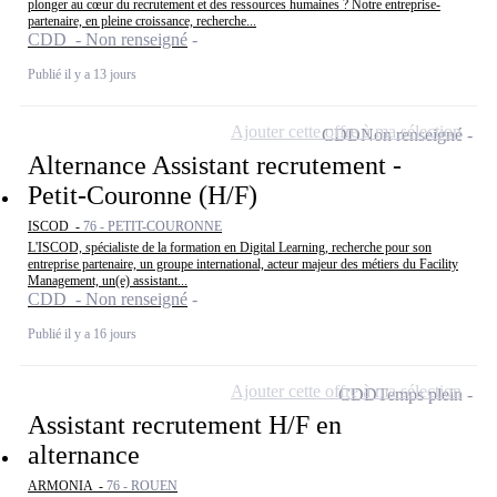
plonger au cœur du recrutement et des ressources humaines ? Notre entreprise-
partenaire, en pleine croissance, recherche...
CDD - Non renseigné
Publié il y a 13 jours
Ajouter cette offre à ma sélection
CDD
Non renseigné
Alternance Assistant recrutement -
Petit-Couronne (H/F)
ISCOD -
76 - PETIT-COURONNE
L'ISCOD, spécialiste de la formation en Digital Learning, recherche pour son
entreprise partenaire, un groupe international, acteur majeur des métiers du Facility
Management, un(e) assistant...
CDD - Non renseigné
Publié il y a 16 jours
Ajouter cette offre à ma sélection
CDD
Temps plein
Assistant recrutement H/F en
alternance
ARMONIA -
76 - ROUEN