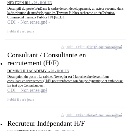
NEXTGEN RH -
76 - ROUEN
Descriptif du poste:\n\nDans le cadre de son développement, un acteur reconnu dans
la distribution de matériels pour les Travaux Publics recherche un :\nTechnico-
Commercial Travaux Publics H/F)\nCDI...
CDI - Non renseigné
Publié il y a 6 jours
Ajouter cette offre à ma sélection
CDI
Non renseigné
Consultant / Consultante en
recrutement (H/F)
DOMINO RH ACADEMY -
76 - ROUEN
Description du poste : Le cabinet Nextep hr est à la recherche de son futur
consultant en recrutement (H/F) pour renforcer son équipe dynamique et ambitieuse.
En tant que Consultant en...
CDI - Non renseigné
Publié il y a 9 jours
Ajouter cette offre à ma sélection
Franchise
Non renseigné
Recruteur Indépendant H/F