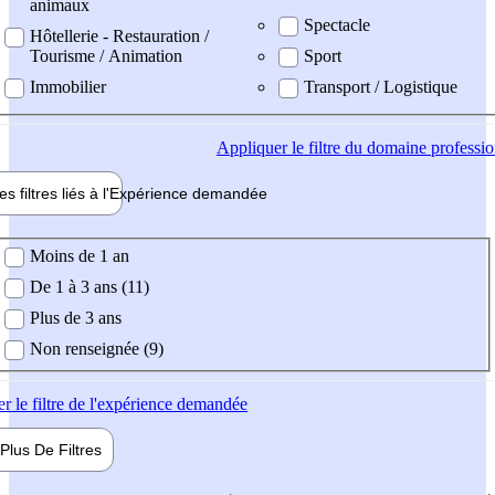
animaux
Spectacle
Hôtellerie - Restauration /
Tourisme / Animation
Sport
Immobilier
Transport / Logistique
Appliquer
le filtre du domaine professi
es filtres liés à l'
Expérience
demandée
ience demandée
Moins de 1 an
De 1 à 3 ans (11)
Plus de 3 ans
Non renseignée (9)
er
le filtre de l'expérience demandée
Plus De
Filtres