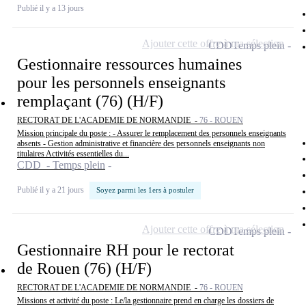
Publié il y a 13 jours
Ajouter cette offre à ma sélection
CDD
Temps plein
Gestionnaire ressources humaines
pour les personnels enseignants
remplaçant (76) (H/F)
RECTORAT DE L'ACADEMIE DE NORMANDIE -
76 - ROUEN
Mission principale du poste : - Assurer le remplacement des personnels enseignants
absents - Gestion administrative et financière des personnels enseignants non
titulaires Activités essentielles du...
CDD - Temps plein
Publié il y a 21 jours
Soyez parmi les 1ers à postuler
Ajouter cette offre à ma sélection
CDD
Temps plein
Gestionnaire RH pour le rectorat
de Rouen (76) (H/F)
RECTORAT DE L'ACADEMIE DE NORMANDIE -
76 - ROUEN
Missions et activité du poste : Le/la gestionnaire prend en charge les dossiers de