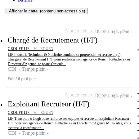
Distance
Afficher la carte
(contenu non-accessible)
Ajouter cette offre à ma sélection
CDI
Temps plein
Chargé de Recrutement (H/F)
GROUPE LIP -
76 - ROUEN
LIP Industrie Technique & Nucléaire continue sa progression et recrute un(e)
Chargé(e) de Recrutement H/F, pour renforcer son agence de Rouen. Rattaché(e) au
Directeur d'Agence, ce poste s'articule...
CDI - Temps plein
Publié il y a 6 jours
Ajouter cette offre à ma sélection
CDI
Temps plein
Exploitant Recruteur (H/F)
GROUPE LIP -
76 - ROUEN
LIP Transport & Logistique renforce ses équipes et recrute un Exploitant Recruteur
H/F pour son agence de Rouen. Rattaché(e) au Directeur d'Agence Multi-sites, vous
assurez la coordination...
CDI - Temps plein