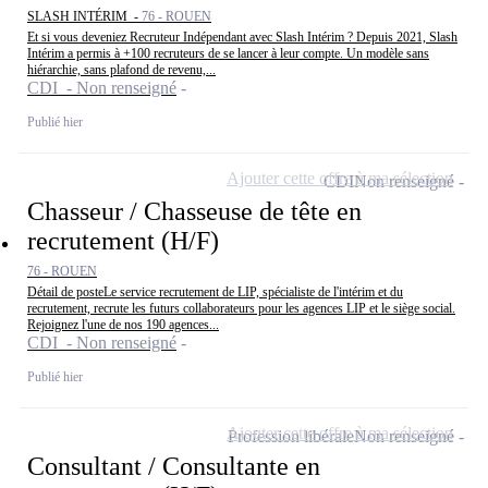
SLASH INTÉRIM -
76 - ROUEN
Et si vous deveniez Recruteur Indépendant avec Slash Intérim ? Depuis 2021, Slash
Intérim a permis à +100 recruteurs de se lancer à leur compte. Un modèle sans
hiérarchie, sans plafond de revenu,...
CDI - Non renseigné
Publié hier
Ajouter cette offre à ma sélection
CDI
Non renseigné
Chasseur / Chasseuse de tête en
recrutement (H/F)
76 - ROUEN
Détail de posteLe service recrutement de LIP, spécialiste de l'intérim et du
recrutement, recrute les futurs collaborateurs pour les agences LIP et le siège social.
Rejoignez l'une de nos 190 agences...
CDI - Non renseigné
Publié hier
Ajouter cette offre à ma sélection
Profession libérale
Non renseigné
Consultant / Consultante en