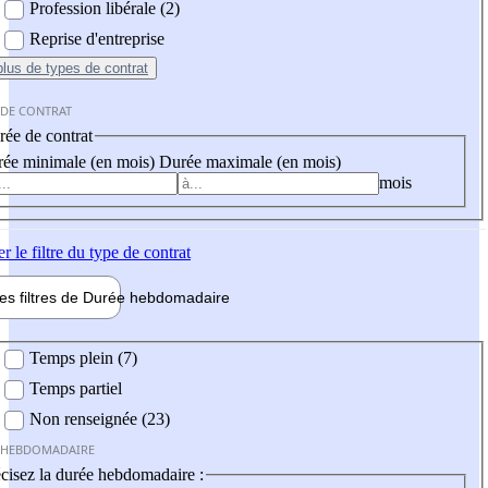
Profession libérale (2)
Reprise d'entreprise
plus
de types de contrat
 DE CONTRAT
ée de contrat
ée minimale (en mois)
Durée maximale (en mois)
mois
er
le filtre du type de contrat
les filtres de
Durée hebdo
madaire
 hebdomadaire
Temps plein (7)
Temps partiel
Non renseignée (23)
 HEBDOMADAIRE
cisez la durée hebdomadaire :