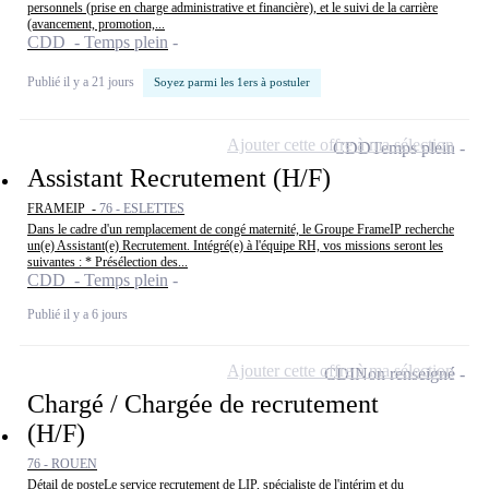
personnels (prise en charge administrative et financière), et le suivi de la carrière
(avancement, promotion,...
CDD - Temps plein
Publié il y a 21 jours
Soyez parmi les 1ers à postuler
Ajouter cette offre à ma sélection
CDD
Temps plein
Assistant Recrutement (H/F)
FRAMEIP -
76 - ESLETTES
Dans le cadre d'un remplacement de congé maternité, le Groupe FrameIP recherche
un(e) Assistant(e) Recrutement. Intégré(e) à l'équipe RH, vos missions seront les
suivantes : * Présélection des...
CDD - Temps plein
Publié il y a 6 jours
Ajouter cette offre à ma sélection
CDI
Non renseigné
Chargé / Chargée de recrutement
(H/F)
76 - ROUEN
Détail de posteLe service recrutement de LIP, spécialiste de l'intérim et du