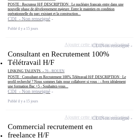
POSTE : Recruteur H/F DESCRIPTION : Le nucléaire français entre dans une
nouvelle phase de développement majeure. Entre le maintien en condition
opérationnelle du parc existant et la construction...
CDI - Non renseigné
Publié il y a 15 jours
Ajouter cette offre à ma sélection
CDI
Non renseigné
Consultant en Recrutement 100%
Télétravail H/F
LINKING TALENTS -
76 - ROUEN
POSTE : Consultant en Recrutement 100% Télétravail H/F DESCRIPTION : Le
profil recherché ? Nous sommes faits pour collaborer si vous : - Avez idéalement
une formation Bac +5 - Souhaitez-vous...
CDI - Non renseigné
Publié il y a 15 jours
Ajouter cette offre à ma sélection
CDI
Non renseigné
Commercial recrutement en
freelance H/F