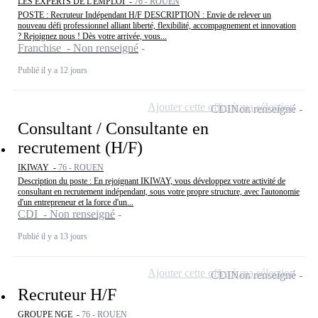
LES EXPERTS DE L'EMPLOI -
76 - ROUEN
POSTE : Recruteur Indépendant H/F DESCRIPTION : Envie de relever un
nouveau défi professionnel alliant liberté, flexibilité, accompagnement et innovation
? Rejoignez nous ! Dès votre arrivée, vous...
Franchise - Non renseigné
Publié il y a 12 jours
Ajouter cette offre à ma sélection
CDI
Non renseigné
Consultant / Consultante en
recrutement (H/F)
IKIWAY -
76 - ROUEN
Description du poste : En rejoignant IKIWAY, vous développez votre activité de
consultant en recrutement indépendant, sous votre propre structure, avec l'autonomie
d'un entrepreneur et la force d'un...
CDI - Non renseigné
Publié il y a 13 jours
Ajouter cette offre à ma sélection
CDI
Non renseigné
Recruteur H/F
GROUPE NGE -
76 - ROUEN