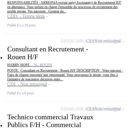
RESPONSABILITÉS : ARMONIA recrute un(e) Assistant(e) de Recrutement H/F
en alternance. Vous prenez en charge l'ensemble du processus de recrutement des
profils terrain. Vos missions : Gestion du...
CDD - Temps plein
Publié il y a 18 jours
Ajouter cette offre à ma sélection
CDI
Non renseigné
Consultant en Recrutement -
Rouen H/F
HARRY HOPE -
76 - ROUEN
POSTE : Consultant en Recrutement - Rouen H/F DESCRIPTION : Votre mission :
Faire de chaque rencontre une opportunité. Vous provoquez le destin, vous êtes à
l'initiative de rencontres décisives entre...
CDI - Non renseigné
Publié il y a 6 jours
Ajouter cette offre à ma sélection
CDI
Non renseigné
Technico commercial Travaux
Publics F/H - Commercial