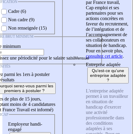
IFICATION
par France travail,
Cap emploi et ses
Cadre (6)
partenaires pour ses
actions concrètes en
Non cadre (9)
faveur du recrutement,
Non renseignée (15)
de l’intégration et de
l’accompagnement de
IRE BRUT MINIMUM
ses collaborateurs en
situation de handicap.
re minimum
Pour en savoir plus,
consultez cet article
.
ssez une périodicité pour le salaire saisi
Entreprise adaptée
NITÉS
Qu'est-ce qu'une
z parmi les 1ers à postuler
entreprise adaptée
résultats
?
urquoi serez-vous parmi les
L'entreprise adaptée
premiers à postuler ?
permet à un travailleur
es de plus de 15 jours,
en situation de
tant moins de 4 candidatures
handicap d'exercer
t France Travail est informé)
une activité
ICAP
professionnelle dans
des conditions
Employeur handi-
adaptées à ses
engagé
capacités. Pour en