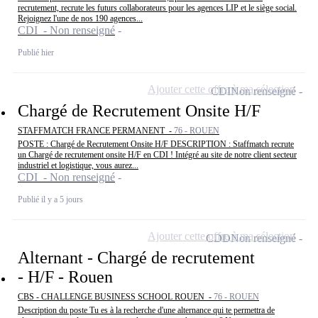
recrutement, recrute les futurs collaborateurs pour les agences LIP et le siège social.
Rejoignez l'une de nos 190 agences...
CDI - Non renseigné
Publié hier
Ajouter cette offre à ma sélection
CDI
Non renseigné
Chargé de Recrutement Onsite H/F
STAFFMATCH FRANCE PERMANENT -
76 - ROUEN
POSTE : Chargé de Recrutement Onsite H/F DESCRIPTION : Staffmatch recrute
un Chargé de recrutement onsite H/F en CDI ! Intégré au site de notre client secteur
industriel et logistique, vous aurez...
CDI - Non renseigné
Publié il y a 5 jours
Ajouter cette offre à ma sélection
CDD
Non renseigné
Alternant - Chargé de recrutement
- H/F - Rouen
CBS - CHALLENGE BUSINESS SCHOOL ROUEN -
76 - ROUEN
Description du poste Tu es à la recherche d'une alternance qui te permettra de