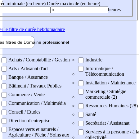
ée minimale (en heure)
Durée maximale (en heure)
heures
er
le filtre de durée hebdomadaire
les filtres de
Domaine pro
fessionnel
ne professionel
Achats / Comptabilité / Gestion
Industrie
Arts / Artisanat d'art
Informatique /
Télécommunication
Banque / Assurance
Installation / Maintenance
Bâtiment / Travaux Publics
Marketing / Stratégie
Commerce / Vente
commerciale (2)
Communication / Multimédia
Ressources Humaines (28)
Conseil / Etudes
Santé
Direction d'entreprise
Secrétariat / Assistanat
Espaces verts et naturels /
Services à la personne / à l
Agriculture / Pêche / Soins aux
collectivité