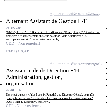
Ajouter cette offre à ma sélection
CDD
Non renseigné
Alternant Assistant de Gestion H/F
76 - ROUEN
(102275) UNICANCER - Centre Henri-Becquerel (Rouen) Intégré(e) à la direction
financière d'un établissement en pleine évolution, vous bénéficierez d'un
accompagnement et d'une formation aux outils,...
CDD - Non renseigné
Publié il y a 10 jours
Ajouter cette offre à ma sélection
CDI
Non renseigné
Assistant-e de de Direction F/H -
Administration, gestion,
organisation
76 - ROUEN
Descriptif du poste:\n\nLe Poste ?\nRattaché-e au Directeur Général, votre rôle
principal consistera à l’assister dans les missions suivantes :\nVos missions ?
\nAssistanat du Directeur Général\n*...
CDI - Non renseigné