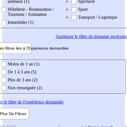
animaux (1)
Spectacle
Hôtellerie - Restauration /
Sport
Tourisme / Animation
Transport / Logistique
Immobilier (1)
Appliquer
le filtre du domaine professi
es filtres liés à l'
Expérience
demandée
ience demandée
Moins de 1 an (1)
De 1 à 3 ans (5)
Plus de 3 ans (2)
Non renseignée (2)
er
le filtre de l'expérience demandée
Plus De
Filtres