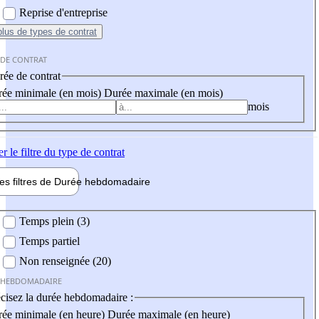
Reprise d'entreprise
plus
de types de contrat
 DE CONTRAT
ée de contrat
ée minimale (en mois)
Durée maximale (en mois)
mois
er
le filtre du type de contrat
les filtres de
Durée hebdo
madaire
 hebdomadaire
Temps plein (3)
Temps partiel
Non renseignée (20)
 HEBDOMADAIRE
cisez la durée hebdomadaire :
ée minimale (en heure)
Durée maximale (en heure)