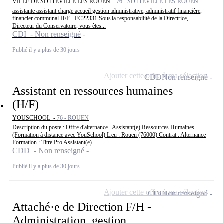
VILLE DE SOTTEVILLE LES ROUEN -
76 - SOTTEVILLE-LÈS-ROUEN
assistante assistant charge accueil gestion administrative, administratif financière,
financier communal H/F - EC22331 Sous la responsabilité de la Directrice,
Directeur du Conservatoire, vous êtes...
CDI - Non renseigné
Publié il y a plus de 30 jours
Ajouter cette offre à ma sélection
CDD
Non renseigné
Assistant en ressources humaines
(H/F)
YOUSCHOOL -
76 - ROUEN
Description du poste : Offre d'alternance - Assistant(e) Ressources Humaines
(Formation à distance avec YouSchool) Lieu : Rouen (76000) Contrat : Alternance
Formation : Titre Pro Assistant(e)...
CDD - Non renseigné
Publié il y a plus de 30 jours
Ajouter cette offre à ma sélection
CDI
Non renseigné
Attaché·e de Direction F/H -
Administration, gestion,