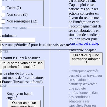
IFICATION
par France travail,
Cap emploi et ses
Cadre (2)
partenaires pour ses
actions concrètes en
Non cadre (9)
faveur du recrutement,
Non renseignée (12)
de l’intégration et de
l’accompagnement de
IRE BRUT MINIMUM
ses collaborateurs en
situation de handicap.
re minimum
Pour en savoir plus,
consultez cet article
.
ssez une périodicité pour le salaire saisi
Entreprise adaptée
NITÉS
Qu'est-ce qu'une
z parmi les 1ers à postuler
entreprise adaptée
?
urquoi serez-vous parmi les
premiers à postuler ?
L'entreprise adaptée
es de plus de 15 jours,
permet à un travailleur
tant moins de 4 candidatures
en situation de
t France Travail est informé)
handicap d'exercer
ICAP
une activité
professionnelle dans
Employeur handi-
des conditions
engagé
adaptées à ses
Qu'est-ce qu'un
capacités. Pour en
employeur handi-