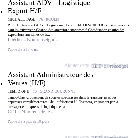
Assistant ADV - Logistique -
Export H/F
MICHAEL PAGE -
76 - ROUEN
POSTE : Assistant ADV - Logistique - Export H/F DESCRIPTION : Vos missions
sont les suivantes : Gestion des opérations maritimes * Coordination et suivi des
expéditions maritimes de la...
Intérim - Non renseigné
Publié il y a 17 jours
Ajouter cette offre à ma sélection
CDI
Non renseigné
Assistant Administrateur des
Ventes (H/F)
TEMPO ONE -
76 - GRAND-COURONNE
Tempo One, groupement de sociétés spécialisées dans le transport avec des
expertises complémentaires : de l’affrètement à l’Overseas, en passant par la
messagerie, l’express, la logistique et la...
CDI - Non renseigné
Publié il y a plus de 30 jours
Ajouter cette offre à ma sélection