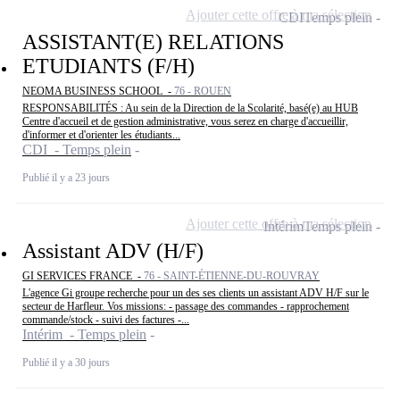
Ajouter cette offre à ma sélection
CDI
Temps plein
ASSISTANT(E) RELATIONS
ETUDIANTS (F/H)
NEOMA BUSINESS SCHOOL -
76 - ROUEN
RESPONSABILITÉS : Au sein de la Direction de la Scolarité, basé(e) au HUB
Centre d'accueil et de gestion administrative, vous serez en charge d'accueillir,
d'informer et d'orienter les étudiants...
CDI - Temps plein
Publié il y a 23 jours
Ajouter cette offre à ma sélection
Intérim
Temps plein
Assistant ADV (H/F)
GI SERVICES FRANCE -
76 - SAINT-ÉTIENNE-DU-ROUVRAY
L'agence Gi groupe recherche pour un des ses clients un assistant ADV H/F sur le
secteur de Harfleur. Vos missions: - passage des commandes - rapprochement
commande/stock - suivi des factures -...
Intérim - Temps plein
Publié il y a 30 jours