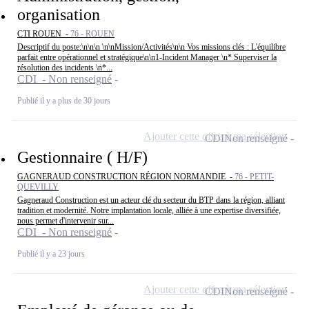
organisation
CTI ROUEN -
76 - ROUEN
Descriptif du poste:\n\n\n \n\nMission/Activités\n\n Vos missions clés : L'équilibre
parfait entre opérationnel et stratégique\n\n1-Incident Manager \n* Superviser la
résolution des incidents \n*...
CDI - Non renseigné
Publié il y a plus de 30 jours
Ajouter cette offre à ma sélection
CDI
Non renseigné
Gestionnaire ( H/F)
GAGNERAUD CONSTRUCTION RÉGION NORMANDIE -
76 - PETIT-
QUEVILLY
Gagneraud Construction est un acteur clé du secteur du BTP dans la région, alliant
tradition et modernité. Notre implantation locale, alliée à une expertise diversifiée,
nous permet d'intervenir sur...
CDI - Non renseigné
Publié il y a 23 jours
Ajouter cette offre à ma sélection
CDI
Non renseigné