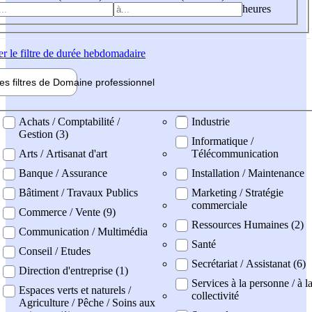
heures
er
le filtre de durée hebdomadaire
les filtres de
Domaine pro
fessionnel
ne professionel
Achats / Comptabilité /
Industrie
Gestion (3)
Informatique /
Arts / Artisanat d'art
Télécommunication
Banque / Assurance
Installation / Maintenance
Bâtiment / Travaux Publics
Marketing / Stratégie
commerciale
Commerce / Vente (9)
Ressources Humaines (2)
Communication / Multimédia
Santé
Conseil / Etudes
Secrétariat / Assistanat (6)
Direction d'entreprise (1)
Services à la personne / à l
Espaces verts et naturels /
collectivité
Agriculture / Pêche / Soins aux