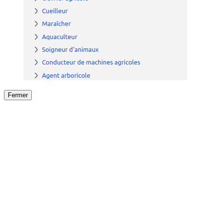
Fermer
Fermer
le détail de l'offre
/
Offre
sur
Offre précéden