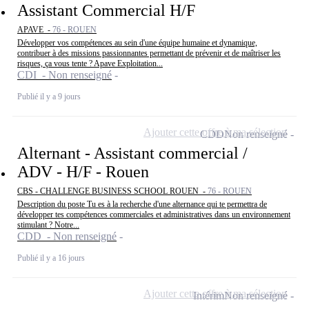
Assistant Commercial H/F
APAVE -
76 - ROUEN
Développer vos compétences au sein d'une équipe humaine et dynamique,
contribuer à des missions passionnantes permettant de prévenir et de maîtriser les
risques, ça vous tente ? Apave Exploitation...
CDI - Non renseigné
Publié il y a 9 jours
Ajouter cette offre à ma sélection
CDD
Non renseigné
Alternant - Assistant commercial /
ADV - H/F - Rouen
CBS - CHALLENGE BUSINESS SCHOOL ROUEN -
76 - ROUEN
Description du poste Tu es à la recherche d'une alternance qui te permettra de
développer tes compétences commerciales et administratives dans un environnement
stimulant ? Notre...
CDD - Non renseigné
Publié il y a 16 jours
Ajouter cette offre à ma sélection
Intérim
Non renseigné