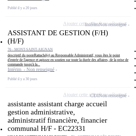
Publié il y a 20 jours
Ajouter cette offre à ma sélection
Intérim
Non renseigné
ASSISTANT DE GESTION (F/H)
(H/F)
76 - MONT-SAINT-AIGNAN
descriptif du posteRattaché(e) au Responsable Administratif, vous êtes le point
d'entrée de l'agence et agissez en soutien sur toute la durée des affaires, de la prise de
commande jusqu'à la...
Intérim - Non renseigné
Publié il y a 30 jours
Ajouter cette offre à ma sélection
CDI
Non renseigné
assistante assistant charge accueil
gestion administrative,
administratif financière, financier
communal H/F - EC22331