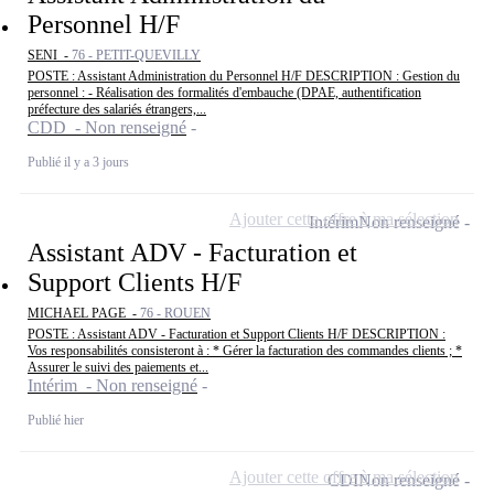
Personnel H/F
SENI -
76 - PETIT-QUEVILLY
POSTE : Assistant Administration du Personnel H/F DESCRIPTION : Gestion du
personnel : - Réalisation des formalités d'embauche (DPAE, authentification
préfecture des salariés étrangers,...
CDD - Non renseigné
Publié il y a 3 jours
Ajouter cette offre à ma sélection
Intérim
Non renseigné
Assistant ADV - Facturation et
Support Clients H/F
MICHAEL PAGE -
76 - ROUEN
POSTE : Assistant ADV - Facturation et Support Clients H/F DESCRIPTION :
Vos responsabilités consisteront à : * Gérer la facturation des commandes clients ; *
Assurer le suivi des paiements et...
Intérim - Non renseigné
Publié hier
Ajouter cette offre à ma sélection
CDI
Non renseigné