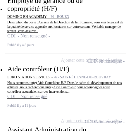
Employé de gérance ou de
copropriété (H/F)
DOMINO RH ACADEMY -
76 - ROUEN
Description du poste : Au sein de la Direction de la Proximité, vous êtes le garant de
la qualité de service apportée aux locataires sur votre secteur. Véritable manager de
terrain, vous assurez...
CDI - Non renseigné
Publié il y a 8 jours
Ajouter cette offre à ma sélection
CDI
Non renseigné
Aide contrôleur (H/F)
EURO STATION SERVICES -
76 - SAINT-ÉTIENNE-DU-ROUVRAY
Nous recrutons un(e) Aide Contrôleur H/F Dans le cadre du développement de nos
activités, nous recherchons un(e) Aide Contrôleur pour accompagner notre
contrôleur acousticien sur des interventions...
CDI - Non renseigné
Publié il y a 11 jours
Ajouter cette offre à ma sélection
CDD
Non renseigné
Assistant Administration du