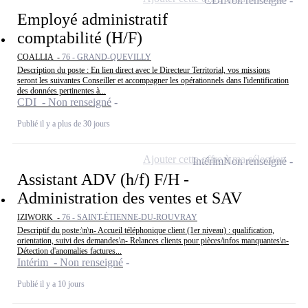
CDI
Non renseigné
Employé administratif
comptabilité (H/F)
COALLIA -
76 - GRAND-QUEVILLY
Description du poste : En lien direct avec le Directeur Territorial, vos missions
seront les suivantes Conseiller et accompagner les opérationnels dans l'identification
des données pertinentes à...
CDI - Non renseigné
Publié il y a plus de 30 jours
Ajouter cette offre à ma sélection
Intérim
Non renseigné
Assistant ADV (h/f) F/H -
Administration des ventes et SAV
IZIWORK -
76 - SAINT-ÉTIENNE-DU-ROUVRAY
Descriptif du poste:\n\n- Accueil téléphonique client (1er niveau) : qualification,
orientation, suivi des demandes\n- Relances clients pour pièces/infos manquantes\n-
Détection d'anomalies factures...
Intérim - Non renseigné
Publié il y a 10 jours