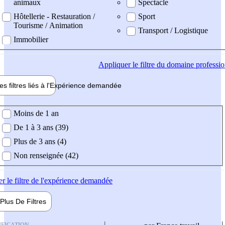
animaux
Spectacle
Hôtellerie - Restauration /
Sport
Tourisme / Animation
Transport / Logistique
Immobilier
Appliquer
le filtre du domaine professi
es filtres liés à l'
Expérience
demandée
ience demandée
Moins de 1 an
De 1 à 3 ans (39)
Plus de 3 ans (4)
Non renseignée (42)
er
le filtre de l'expérience demandée
Plus De
Filtres