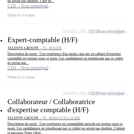
ne seront pas étudiées. Chef de...
CDI - Non renseigné
Publié il y a 4 jours
Ajouter cette offre à ma sélection
CDI
Non renseigné
Expert-comptable (H/F)
TALENTS GROUPE -
76 - ROUEN
Description du poste : Une expérience d'au moins cinq ans en cabinet d'expertise
comptable est requise pour ce poste. Les candidatures ne remplissant pas ce critère
ne seront pas...
CDI - Non renseigné
Publié il y a 4 jours
Ajouter cette offre à ma sélection
CDI
Non renseigné
Collaborateur / Collaboratrice
d'expertise comptable (H/F)
TALENTS GROUPE -
76 - BOIS-GUILLAUME
Description du poste : Une expérience en comptabilité agricole est requise pour ce
poste. Les candidatures ne remplissant pas ce critère ne seront pas étudiées. Cabinet
et missions Notre client...