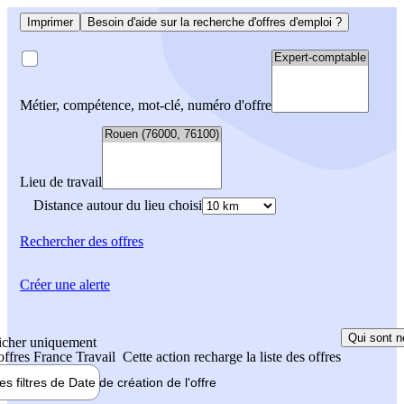
Imprimer
Besoin d'aide sur la recherche d'offres d'emploi ?
Métier, compétence, mot-clé, numéro d'offre
Lieu de travail
Distance autour du lieu choisi
Rechercher
des offres
Créer une alerte
Qui sont n
icher uniquement
 offres France Travail
Cette action recharge la liste des offres
les filtres de
Date de création
de l'offre