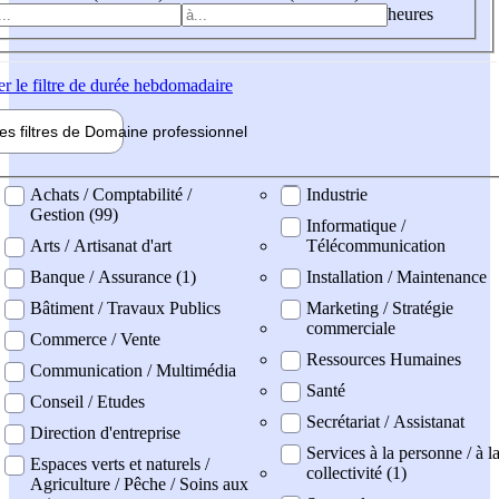
heures
er
le filtre de durée hebdomadaire
les filtres de
Domaine pro
fessionnel
ne professionel
Achats / Comptabilité /
Industrie
Gestion (99)
Informatique /
Arts / Artisanat d'art
Télécommunication
Banque / Assurance (1)
Installation / Maintenance
Bâtiment / Travaux Publics
Marketing / Stratégie
commerciale
Commerce / Vente
Ressources Humaines
Communication / Multimédia
Santé
Conseil / Etudes
Secrétariat / Assistanat
Direction d'entreprise
Services à la personne / à l
Espaces verts et naturels /
collectivité (1)
Agriculture / Pêche / Soins aux