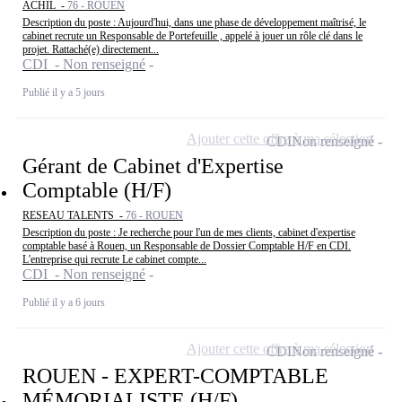
ACHIL -
76 - ROUEN
Description du poste : Aujourd'hui, dans une phase de développement maîtrisé, le
cabinet recrute un Responsable de Portefeuille , appelé à jouer un rôle clé dans le
projet. Rattaché(e) directement...
CDI - Non renseigné
Publié il y a 5 jours
Ajouter cette offre à ma sélection
CDI
Non renseigné
Gérant de Cabinet d'Expertise
Comptable (H/F)
RESEAU TALENTS -
76 - ROUEN
Description du poste : Je recherche pour l'un de mes clients, cabinet d'expertise
comptable basé à Rouen, un Responsable de Dossier Comptable H/F en CDI.
L'entreprise qui recrute Le cabinet compte...
CDI - Non renseigné
Publié il y a 6 jours
Ajouter cette offre à ma sélection
CDI
Non renseigné
ROUEN - EXPERT-COMPTABLE
MÉMORIALISTE (H/F)