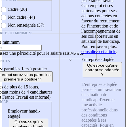
IFICATION
par France travail,
Cap emploi et ses
Cadre (20)
partenaires pour ses
actions concrètes en
Non cadre (44)
faveur du recrutement,
Non renseignée (37)
de l’intégration et de
l’accompagnement de
IRE BRUT MINIMUM
ses collaborateurs en
situation de handicap.
re minimum
Pour en savoir plus,
consultez cet article
.
ssez une périodicité pour le salaire saisi
Entreprise adaptée
NITÉS
Qu'est-ce qu'une
z parmi les 1ers à postuler
entreprise adaptée
?
urquoi serez-vous parmi les
premiers à postuler ?
L'entreprise adaptée
es de plus de 15 jours,
permet à un travailleur
tant moins de 4 candidatures
en situation de
t France Travail est informé)
handicap d'exercer
ICAP
une activité
professionnelle dans
Employeur handi-
des conditions
engagé
adaptées à ses
Qu'est-ce qu'un
capacités. Pour en
employeur handi-