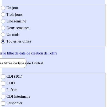
e création de l'offre
Un jour
Trois jours
Une semaine
Deux semaines
Un mois
Toutes les offres
er
le filtre de date de création de l'offre
les filtres de types de
Contrat
de contrat
CDI (101)
CDD
Intérim
CDI Intérimaire
Saisonnier