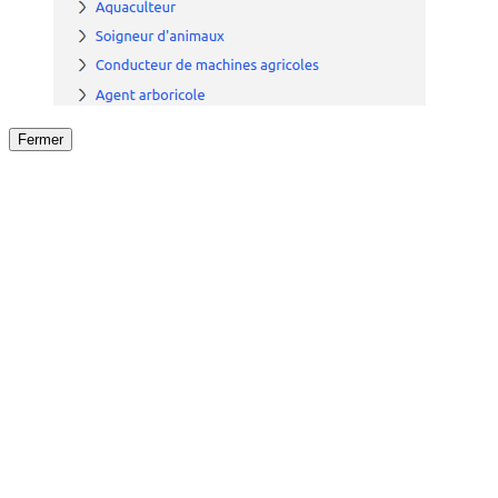
Fermer
Fermer
le détail de l'offre
/
Offre
sur
Offre précéden