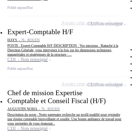
Publié aujourd'hui
Ajouter cette offre à ma sélection
CDI
Non renseigné
Expert-Comptable H/F
HAYS -
76 - ROUEN
POSTE : Expert-Comptable H/F DESCRIPTION : Vos missions : Rattaché à la
Direction Générale, vous intervenez à la fois sur les dimensions techniques,
managériales et stratégiques de la structure : ...
CDI - Non renseigné
Publié aujourd'hui
Ajouter cette offre à ma sélection
CDI
Non renseigné
Chef de mission Expertise
Comptable et Conseil Fiscal (H/F)
AUGUSTIN NOHA -
76 - ROUEN
Description du poste : Notre partenaire recherche un profil qualifié pour rejoindre
une équipe comptable bienveillante et soudée. Une bonne ambiance de travail pour
vous permettre de vous épanouir...
CDI - Non renseigné