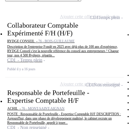
Ajouter cette offre à ma sélection
CDI
Temps plein
Collaborateur Comptable
Expérimenté F/H (H/F)
RYDGE CONSEIL -
76 - BOIS-GUILLAUME
Description de l'entreprise Fondé en 2025 avec déjà plus de 100 ans d'expérience,
RYDGE Conseil c'est la nouvelle référence du conseil aux entrepreneurs ! Chaque
jour, nos 4 500 Rydgers, répartis...
CDI - Temps plein
Publié il y a 16 jours
Ajouter cette offre à ma sélection
CDI
Non renseigné
Responsable de Portefeuille -
Expertise Comptable H/F
ACHIL -
76 - MONT-SAINT-AIGNAN
POSTE : Responsable de Portefeuille - Expertise Comptable H/F DESCRIPTION :
Aujourd'hui, dans une phase de développement maîtrisé, le cabinet recrute un
Responsable de Portefeuille, appelé à jouer...
CDI - Non renseigné