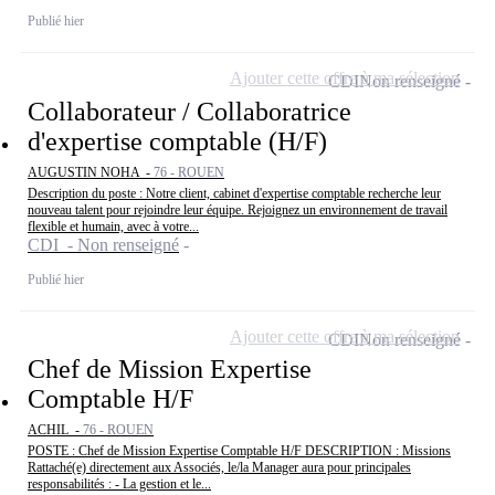
Publié hier
Ajouter cette offre à ma sélection
CDI
Non renseigné
Collaborateur / Collaboratrice
d'expertise comptable (H/F)
AUGUSTIN NOHA -
76 - ROUEN
Description du poste : Notre client, cabinet d'expertise comptable recherche leur
nouveau talent pour rejoindre leur équipe. Rejoignez un environnement de travail
flexible et humain, avec à votre...
CDI - Non renseigné
Publié hier
Ajouter cette offre à ma sélection
CDI
Non renseigné
Chef de Mission Expertise
Comptable H/F
ACHIL -
76 - ROUEN
POSTE : Chef de Mission Expertise Comptable H/F DESCRIPTION : Missions
Rattaché(e) directement aux Associés, le/la Manager aura pour principales
responsabilités : - La gestion et le...