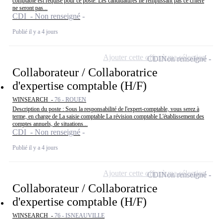
comptable est requise pour ce poste. Les candidatures ne remplissant pas ce critère
ne seront pas...
CDI - Non renseigné
Publié il y a 4 jours
Ajouter cette offre à ma sélection
CDI
Non renseigné
Collaborateur / Collaboratrice
d'expertise comptable (H/F)
WINSEARCH -
76 - ROUEN
Description du poste : Sous la responsabilité de l'expert-comptable, vous serez à
terme, en charge de La saisie comptable La révision comptable L'établissement des
comptes annuels, de situations...
CDI - Non renseigné
Publié il y a 4 jours
Ajouter cette offre à ma sélection
CDI
Non renseigné
Collaborateur / Collaboratrice
d'expertise comptable (H/F)
WINSEARCH -
76 - ISNEAUVILLE