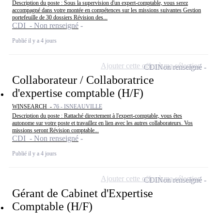
Description du poste : Sous la supervision d'un expert-comptable, vous serez
accompagné dans votre montée en compétences sur les missions suivantes Gestion
portefeuille de 30 dossiers Révision des...
CDI - Non renseigné
Publié il y a 4 jours
Ajouter cette offre à ma sélection
CDI
Non renseigné
Collaborateur / Collaboratrice
d'expertise comptable (H/F)
WINSEARCH -
76 - ISNEAUVILLE
Description du poste : Rattaché directement à l'expert-comptable, vous êtes
autonome sur votre poste et travaillez en lien avec les autres collaborateurs. Vos
missions seront Révision comptable...
CDI - Non renseigné
Publié il y a 4 jours
Ajouter cette offre à ma sélection
CDI
Non renseigné
Gérant de Cabinet d'Expertise
Comptable (H/F)