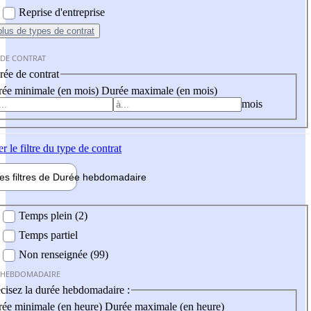
Reprise d'entreprise
plus
de types de contrat
 DE CONTRAT
ée de contrat
ée minimale (en mois)
Durée maximale (en mois)
mois
er
le filtre du type de contrat
les filtres de
Durée hebdo
madaire
 hebdomadaire
Temps plein (2)
Temps partiel
Non renseignée (99)
 HEBDOMADAIRE
cisez la durée hebdomadaire :
ée minimale (en heure)
Durée maximale (en heure)