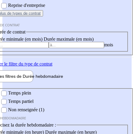
Reprise d'entreprise
plus
de types de contrat
 DE CONTRAT
ée de contrat
ée minimale (en mois)
Durée maximale (en mois)
mois
er
le filtre du type de contrat
les filtres de
Durée hebdo
madaire
 hebdomadaire
Temps plein
Temps partiel
Non renseignée (1)
 HEBDOMADAIRE
cisez la durée hebdomadaire :
ée minimale (en heure)
Durée maximale (en heure)