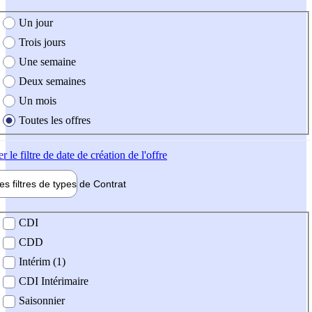
e création de l'offre
Un jour
Trois jours
Une semaine
Deux semaines
Un mois
Toutes les offres
er
le filtre de date de création de l'offre
les filtres de types de
Contrat
de contrat
CDI
CDD
Intérim (1)
CDI Intérimaire
Saisonnier