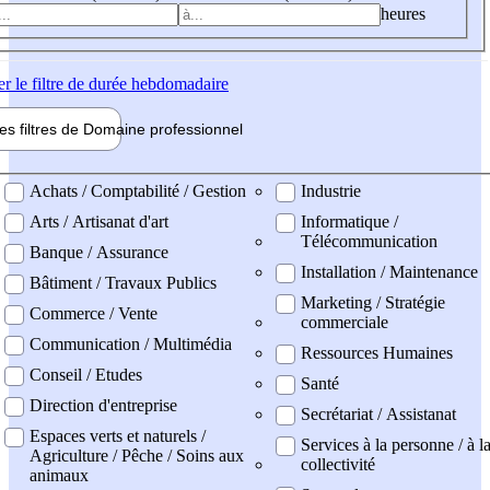
heures
er
le filtre de durée hebdomadaire
les filtres de
Domaine pro
fessionnel
ne professionel
Achats / Comptabilité / Gestion
Industrie
Arts / Artisanat d'art
Informatique /
Télécommunication
Banque / Assurance
Installation / Maintenance
Bâtiment / Travaux Publics
Marketing / Stratégie
Commerce / Vente
commerciale
Communication / Multimédia
Ressources Humaines
Conseil / Etudes
Santé
Direction d'entreprise
Secrétariat / Assistanat
Espaces verts et naturels /
Services à la personne / à l
Agriculture / Pêche / Soins aux
collectivité
animaux