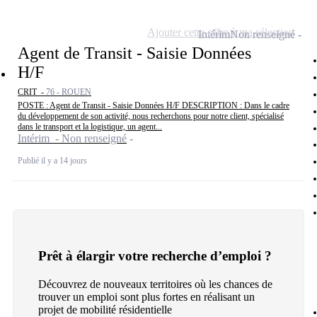
Ajouter cette offre à ma sélection
Intérim
Non renseigné
Agent de Transit - Saisie Données
H/F
CRIT -
76 - ROUEN
POSTE : Agent de Transit - Saisie Données H/F DESCRIPTION : Dans le cadre
du développement de son activité, nous recherchons pour notre client, spécialisé
dans le transport et la logistique, un agent...
Intérim - Non renseigné
Publié il y a 14 jours
Prêt à élargir votre recherche d’emploi ?
Découvrez de nouveaux territoires où les chances de
trouver un emploi sont plus fortes en réalisant un
projet de mobilité résidentielle