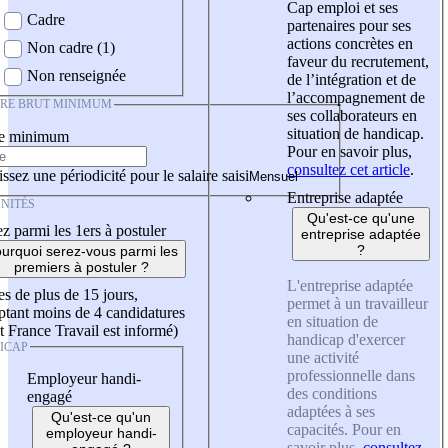
Cap emploi et ses
Cadre
partenaires pour ses
actions concrètes en
Non cadre (1)
faveur du recrutement,
Non renseignée
de l’intégration et de
l’accompagnement de
IRE BRUT MINIMUM
ses collaborateurs en
situation de handicap.
re minimum
Pour en savoir plus,
consultez cet article
.
ssez une périodicité pour le salaire saisi
Entreprise adaptée
NITÉS
Qu'est-ce qu'une
z parmi les 1ers à postuler
entreprise adaptée
?
urquoi serez-vous parmi les
premiers à postuler ?
L'entreprise adaptée
es de plus de 15 jours,
permet à un travailleur
tant moins de 4 candidatures
en situation de
t France Travail est informé)
handicap d'exercer
ICAP
une activité
professionnelle dans
Employeur handi-
des conditions
engagé
adaptées à ses
Qu'est-ce qu'un
capacités. Pour en
employeur handi-
savoir plus,
consultez