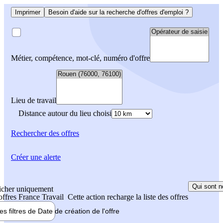
Imprimer
Besoin d'aide sur la recherche d'offres d'emploi ?
Métier, compétence, mot-clé, numéro d'offre
Lieu de travail
Distance autour du lieu choisi
Rechercher
des offres
Créer une alerte
Qui sont n
icher uniquement
 offres France Travail
Cette action recharge la liste des offres
les filtres de
Date de création
de l'offre