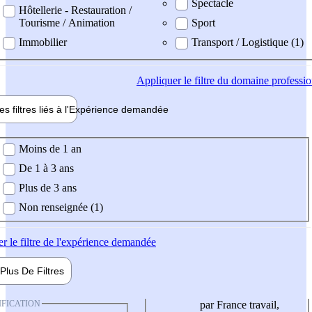
Spectacle
Hôtellerie - Restauration /
Tourisme / Animation
Sport
Immobilier
Transport / Logistique (1)
Appliquer
le filtre du domaine professi
es filtres liés à l'
Expérience
demandée
ience demandée
Moins de 1 an
De 1 à 3 ans
Plus de 3 ans
Non renseignée (1)
er
le filtre de l'expérience demandée
Plus De
Filtres
IFICATION
par France travail,