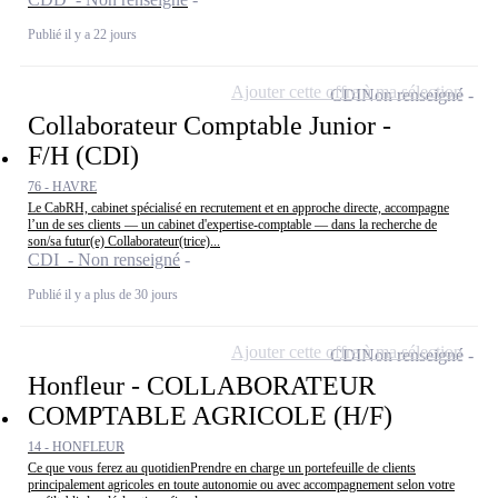
Publié il y a 22 jours
Ajouter cette offre à ma sélection
CDI
Non renseigné
Collaborateur Comptable Junior -
F/H (CDI)
76 - HAVRE
Le CabRH, cabinet spécialisé en recrutement et en approche directe, accompagne
l’un de ses clients — un cabinet d'expertise-comptable — dans la recherche de
son/sa futur(e) Collaborateur(trice)...
CDI - Non renseigné
Publié il y a plus de 30 jours
Ajouter cette offre à ma sélection
CDI
Non renseigné
Honfleur - COLLABORATEUR
COMPTABLE AGRICOLE (H/F)
14 - HONFLEUR
Ce que vous ferez au quotidienPrendre en charge un portefeuille de clients
principalement agricoles en toute autonomie ou avec accompagnement selon votre