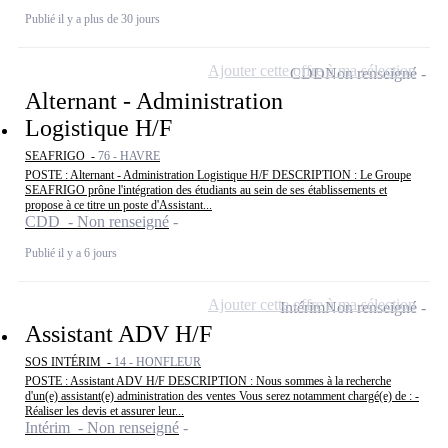
Publié il y a plus de 30 jours
Ajouter cette offre à ma sélection
CDD
Non renseigné
Alternant - Administration
Logistique H/F
SEAFRIGO -
76 - HAVRE
POSTE : Alternant - Administration Logistique H/F DESCRIPTION : Le Groupe
SEAFRIGO prône l'intégration des étudiants au sein de ses établissements et
propose à ce titre un poste d'Assistant...
CDD - Non renseigné
Publié il y a 6 jours
Ajouter cette offre à ma sélection
Intérim
Non renseigné
Assistant ADV H/F
SOS INTÉRIM -
14 - HONFLEUR
POSTE : Assistant ADV H/F DESCRIPTION : Nous sommes à la recherche
d'un(e) assistant(e) administration des ventes Vous serez notamment chargé(e) de : -
Réaliser les devis et assurer leur...
Intérim - Non renseigné