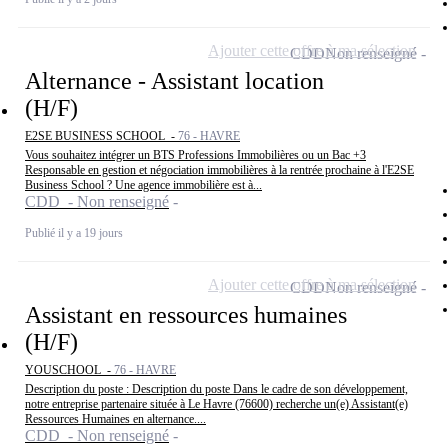
Ajouter cette offre à ma sélection
CDD
Non renseigné
Alternance - Assistant location
(H/F)
E2SE BUSINESS SCHOOL -
76 - HAVRE
Vous souhaitez intégrer un BTS Professions Immobilières ou un Bac +3
Responsable en gestion et négociation immobilières à la rentrée prochaine à l'E2SE
Business School ? Une agence immobilière est à...
CDD - Non renseigné
Publié il y a 19 jours
Ajouter cette offre à ma sélection
CDD
Non renseigné
Assistant en ressources humaines
(H/F)
YOUSCHOOL -
76 - HAVRE
Description du poste : Description du poste Dans le cadre de son développement,
notre entreprise partenaire située à Le Havre (76600) recherche un(e) Assistant(e)
Ressources Humaines en alternance....
CDD - Non renseigné