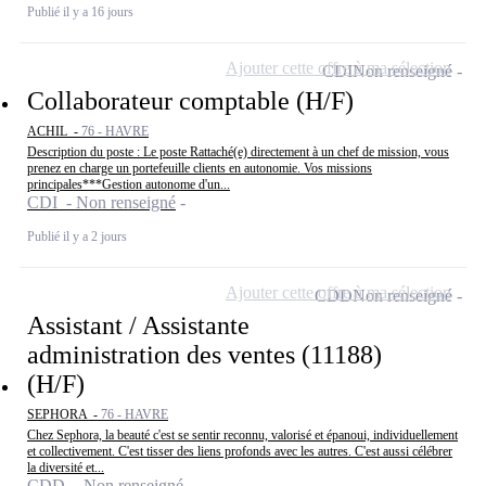
Publié il y a 16 jours
Ajouter cette offre à ma sélection
CDI
Non renseigné
Collaborateur comptable (H/F)
ACHIL -
76 - HAVRE
Description du poste : Le poste Rattaché(e) directement à un chef de mission, vous
prenez en charge un portefeuille clients en autonomie. Vos missions
principales***Gestion autonome d'un...
CDI - Non renseigné
Publié il y a 2 jours
Ajouter cette offre à ma sélection
CDD
Non renseigné
Assistant / Assistante
administration des ventes (11188)
(H/F)
SEPHORA -
76 - HAVRE
Chez Sephora, la beauté c'est se sentir reconnu, valorisé et épanoui, individuellement
et collectivement. C'est tisser des liens profonds avec les autres. C'est aussi célébrer
la diversité et...
CDD - Non renseigné