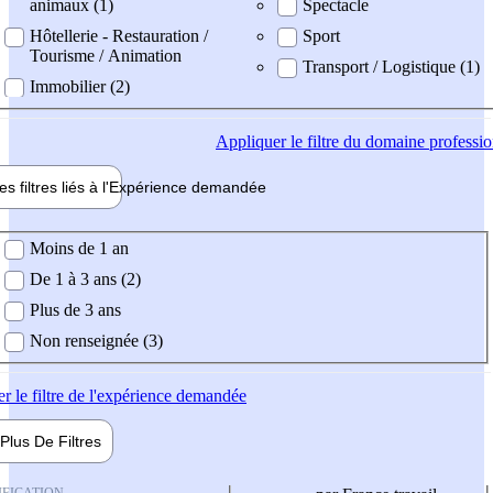
animaux (1)
Spectacle
Hôtellerie - Restauration /
Sport
Tourisme / Animation
Transport / Logistique (1)
Immobilier (2)
Appliquer
le filtre du domaine professi
es filtres liés à l'
Expérience
demandée
ience demandée
Moins de 1 an
De 1 à 3 ans (2)
Plus de 3 ans
Non renseignée (3)
er
le filtre de l'expérience demandée
Plus De
Filtres