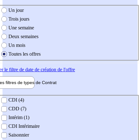
e création de l'offre
Un jour
Trois jours
Une semaine
Deux semaines
Un mois
Toutes les offres
er
le filtre de date de création de l'offre
les filtres de types de
Contrat
de contrat
CDI (4)
CDD (7)
Intérim (1)
CDI Intérimaire
Saisonnier