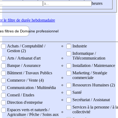
heures
er
le filtre de durée hebdomadaire
les filtres de
Domaine pro
fessionnel
ne professionel
Achats / Comptabilité /
Industrie
Gestion (2)
Informatique /
Arts / Artisanat d'art
Télécommunication
Banque / Assurance
Installation / Maintenance
Bâtiment / Travaux Publics
Marketing / Stratégie
commerciale
Commerce / Vente (4)
Ressources Humaines (2)
Communication / Multimédia
Santé
Conseil / Etudes
Secrétariat / Assistanat
Direction d'entreprise
Services à la personne / à l
Espaces verts et naturels /
collectivité
Agriculture / Pêche / Soins aux