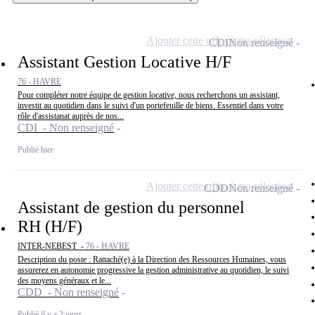
Ajouter cette offre à ma sélection
CDI
Non renseigné
Assistant Gestion Locative H/F
76 - HAVRE
Pour compléter notre équipe de gestion locative, nous recherchons un assistant,
investit au quotidien dans le suivi d'un portefeuille de biens. Essentiel dans votre
rôle d'assistanat auprès de nos...
CDI - Non renseigné
Publié hier
Ajouter cette offre à ma sélection
CDD
Non renseigné
Assistant de gestion du personnel
RH (H/F)
INTER-NEBEST -
76 - HAVRE
Description du poste : Rattaché(e) à la Direction des Ressources Humaines, vous
assurerez en autonomie progressive la gestion administrative au quotidien, le suivi
des moyens généraux et le...
CDD - Non renseigné
Publié il y a 2 jours