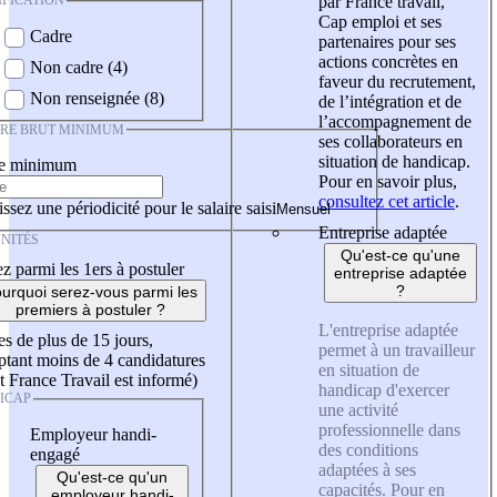
IFICATION
par France travail,
Cap emploi et ses
Cadre
partenaires pour ses
actions concrètes en
Non cadre (4)
faveur du recrutement,
Non renseignée (8)
de l’intégration et de
l’accompagnement de
IRE BRUT MINIMUM
ses collaborateurs en
situation de handicap.
re minimum
Pour en savoir plus,
consultez cet article
.
ssez une périodicité pour le salaire saisi
Entreprise adaptée
NITÉS
Qu'est-ce qu'une
z parmi les 1ers à postuler
entreprise adaptée
?
urquoi serez-vous parmi les
premiers à postuler ?
L'entreprise adaptée
es de plus de 15 jours,
permet à un travailleur
tant moins de 4 candidatures
en situation de
t France Travail est informé)
handicap d'exercer
ICAP
une activité
professionnelle dans
Employeur handi-
des conditions
engagé
adaptées à ses
Qu'est-ce qu'un
capacités. Pour en
employeur handi-