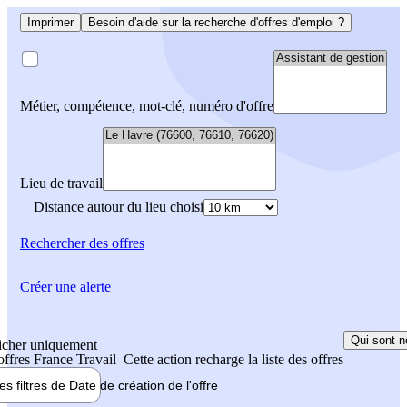
Imprimer
Besoin d'aide sur la recherche d'offres d'emploi ?
Métier, compétence, mot-clé, numéro d'offre
Lieu de travail
Distance autour du lieu choisi
Rechercher
des offres
Créer une alerte
Qui sont n
icher uniquement
 offres France Travail
Cette action recharge la liste des offres
les filtres de
Date de création
de l'offre