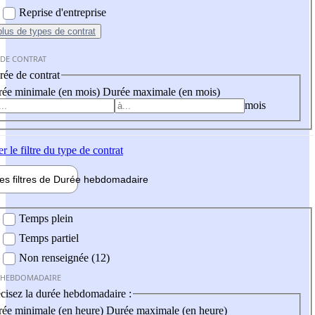
Reprise d'entreprise
plus
de types de contrat
 DE CONTRAT
ée de contrat
ée minimale (en mois)
Durée maximale (en mois)
mois
er
le filtre du type de contrat
les filtres de
Durée hebdo
madaire
 hebdomadaire
Temps plein
Temps partiel
Non renseignée (12)
 HEBDOMADAIRE
cisez la durée hebdomadaire :
ée minimale (en heure)
Durée maximale (en heure)