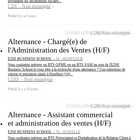
profiltablir les déclarations fiscales...
CDI - Non renseigné
Publié il y a 8 jours
Ajouter cette offre à ma sélection
CDD
Non renseigné
Alternance - Chargé(e) de
l'Administration des Ventes (H/F)
E2SE BUSINESS SCHOOL -
14 - HONFLEUR
Vous souhaitez intégrer un BTS GPME ou un BTS SAM au sein de l'E2SE
Business School et vous êtes à la recherche d'une alternance ? Une entreprise de
vitrerie et miroiterie située à Honfleur (14)...
CDD - Non renseigné
Publié il y a 10 jours
Ajouter cette offre à ma sélection
CDD
Non renseigné
Alternance - Assistant commercial
et administration des ventes (H/F)
E2SE BUSINESS SCHOOL -
76 - OUDALLE
Vous souhaitez intégrer un BTS Négociation et Digitalisation de la Relation Client à