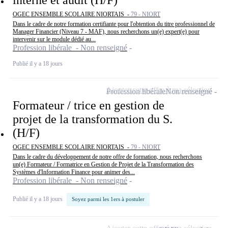
OGEC ENSEMBLE SCOLAIRE NIORTAIS -
79 - NIORT
Dans le cadre de notre formation certifiante pour l'obtention du titre professionnel de
Manager Financier (Niveau 7 - MAF), nous recherchons un(e) expert(e) pour
intervenir sur le module dédié au...
Profession libérale - Non renseigné
Publié il y a 18 jours
Ajouter cette offre à ma sélection
Profession libérale
Non renseigné
Formateur / trice en gestion de
projet de la transformation du S.
(H/F)
OGEC ENSEMBLE SCOLAIRE NIORTAIS -
79 - NIORT
Dans le cadre du développement de notre offre de formation, nous recherchons
un(e) Formateur / Formatrice en Gestion de Projet de la Transformation des
Systèmes d'Information Finance pour animer des...
Profession libérale - Non renseigné
Publié il y a 18 jours
Soyez parmi les 1ers à postuler