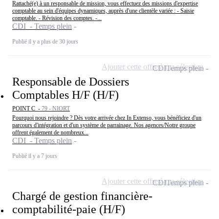
Rattaché(e) à un responsable de mission, vous effectuez des missions d'expertise
comptable au sein d'équipes dynamiques, auprès d'une clientèle variée : - Saisie
comptable. - Révision des comptes. -...
CDI - Temps plein
Publié il y a plus de 30 jours
Ajouter cette offre à ma sélection
CDI
Temps plein
Responsable de Dossiers
Comptables H/F (H/F)
POINT C -
79 - NIORT
Pourquoi nous rejoindre ? Dès votre arrivée chez In Extenso, vous bénéficiez d'un
parcours d'intégration et d'un système de parrainage. Nos agences/Notre groupe
offrent également de nombreux...
CDI - Temps plein
Publié il y a 7 jours
Ajouter cette offre à ma sélection
CDI
Temps plein
Chargé de gestion financière-
comptabilité-paie (H/F)