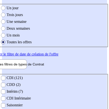
e création de l'offre
Un jour
Trois jours
Une semaine
Deux semaines
Un mois
Toutes les offres
er
le filtre de date de création de l'offre
les filtres de types de
Contrat
de contrat
CDI (121)
CDD (2)
Intérim (7)
CDI Intérimaire
Saisonnier