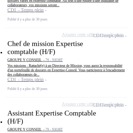
dossiers variés en expertise comptable. Au sein d'une équipe d'une quinzaine de
collaborateurs, vos missions seront...
CDI - Temps plein
Publié il y a plus de 30 jours
Ajouter cette offre à ma sélection
CDI
Temps plein
Chef de mission Expertise
comptable (H/F)
GROUPE Y CONSEIL -
79 - NIORT
Vos missions : Rattaché(e) à un Directeur de Mission, vous aurez la responsabilité
d'un portefeuille de dossiers en Expertise-Conseil. Vous participerez à l'encadrement
des collaborateurs de...
CDI - Temps plein
Publié il y a plus de 30 jours
Ajouter cette offre à ma sélection
CDI
Temps plein
Assistant Expertise Comptable
(H/F)
GROUPE Y CONSEIL -
79 - NIORT