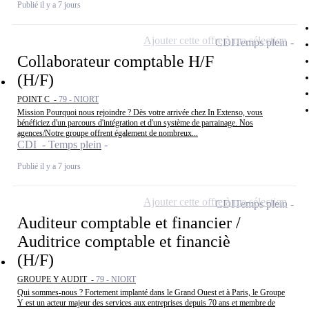
Publié il y a 7 jours
Ajouter cette offre à ma sélection
CDI
Temps plein
Collaborateur comptable H/F
(H/F)
POINT C -
79 - NIORT
Mission Pourquoi nous rejoindre ? Dès votre arrivée chez In Extenso, vous
bénéficiez d'un parcours d'intégration et d'un système de parrainage. Nos
agences/Notre groupe offrent également de nombreux...
CDI - Temps plein
Publié il y a 7 jours
Ajouter cette offre à ma sélection
CDI
Temps plein
Auditeur comptable et financier /
Auditrice comptable et financiè
(H/F)
GROUPE Y AUDIT -
79 - NIORT
Qui sommes-nous ? Fortement implanté dans le Grand Ouest et à Paris, le Groupe
Y est un acteur majeur des services aux entreprises depuis 70 ans et membre de