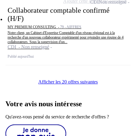
Ajouter cette offre à ma sélection
CDI
Non renseigné
Collaborateur comptable confirmé
(H/F)
MY PREMIUM CONSULTING -
79 - AIFFRES
Notre client, un Cabinet d'Expertise Comptable d'un réseau régional est à la
recherche d'un nouveau collaborateur expérimenté pour rejoindre une équipe de 4
collaborateurs. Sous la supervision d'un...
CDI - Non renseigné
Publié aujourd'hui
Afficher les 20 offres suivantes
Votre avis nous intéresse
Qu'avez-vous pensé du service de recherche d'offres ?