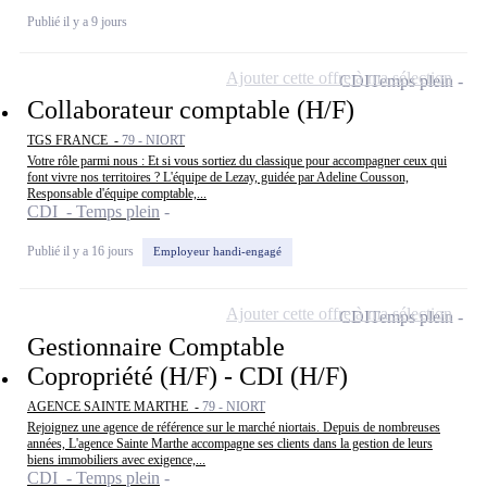
Publié il y a 9 jours
Ajouter cette offre à ma sélection
CDI
Temps plein
Collaborateur comptable (H/F)
TGS FRANCE -
79 - NIORT
Votre rôle parmi nous : Et si vous sortiez du classique pour accompagner ceux qui
font vivre nos territoires ? L'équipe de Lezay, guidée par Adeline Cousson,
Responsable d'équipe comptable,...
CDI - Temps plein
Publié il y a 16 jours
Employeur handi-engagé
Ajouter cette offre à ma sélection
CDI
Temps plein
Gestionnaire Comptable
Copropriété (H/F) - CDI (H/F)
AGENCE SAINTE MARTHE -
79 - NIORT
Rejoignez une agence de référence sur le marché niortais. Depuis de nombreuses
années, L'agence Sainte Marthe accompagne ses clients dans la gestion de leurs
biens immobiliers avec exigence,...
CDI - Temps plein