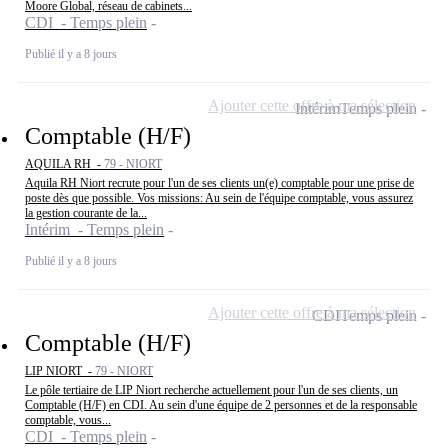
Moore Global, réseau de cabinets...
CDI - Temps plein
Publié il y a 8 jours
Ajouter cette offre à ma sélection
Intérim
Temps plein
Comptable (H/F)
AQUILA RH -
79 - NIORT
Aquila RH Niort recrute pour l'un de ses clients un(e) comptable pour une prise de
poste dès que possible. Vos missions: Au sein de l'équipe comptable, vous assurez
la gestion courante de la...
Intérim - Temps plein
Publié il y a 8 jours
Ajouter cette offre à ma sélection
CDI
Temps plein
Comptable (H/F)
LIP NIORT -
79 - NIORT
Le pôle tertiaire de LIP Niort recherche actuellement pour l'un de ses clients, un
Comptable (H/F) en CDI. Au sein d'une équipe de 2 personnes et de la responsable
comptable, vous...
CDI - Temps plein