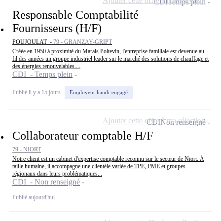
Ajouter cette offre à ma sélection
CDI
Temps plein
Responsable Comptabilité
Fournisseurs (H/F)
POUJOULAT -
79 - GRANZAY-GRIPT
Créée en 1950 à proximité du Marais Poitevin, l'entreprise familiale est devenue au
fil des années un groupe industriel leader sur le marché des solutions de chauffage et
des énergies renouvelables....
CDI - Temps plein
Publié il y a 15 jours
Employeur handi-engagé
Ajouter cette offre à ma sélection
CDI
Non renseigné
Collaborateur comptable H/F
79 - NIORT
Notre client est un cabinet d'expertise comptable reconnu sur le secteur de Niort. À
taille humaine, il accompagne une clientèle variée de TPE, PME et groupes
régionaux dans leurs problématiques...
CDI - Non renseigné
Publié aujourd'hui