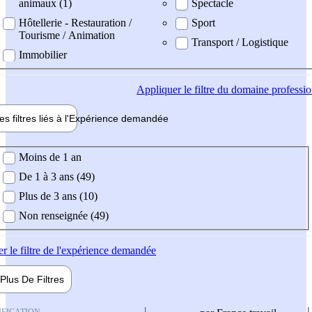
animaux (1)
Spectacle
Hôtellerie - Restauration /
Sport
Tourisme / Animation
Transport / Logistique
Immobilier
Appliquer
le filtre du domaine professi
es filtres liés à l'
Expérience
demandée
ience demandée
Moins de 1 an
De 1 à 3 ans (49)
Plus de 3 ans (10)
Non renseignée (49)
er
le filtre de l'expérience demandée
Plus De
Filtres