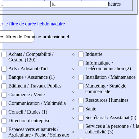
heures
er
le filtre de durée hebdomadaire
les filtres de
Domaine pro
fessionnel
ne professionel
Achats / Comptabilité /
Industrie
Gestion (120)
Informatique /
Arts / Artisanat d'art
Télécommunication (2)
Banque / Assurance (1)
Installation / Maintenance
Bâtiment / Travaux Publics
Marketing / Stratégie
commerciale
Commerce / Vente
Ressources Humaines
Communication / Multimédia
Santé
Conseil / Etudes (1)
Secrétariat / Assistanat (5)
Direction d'entreprise
Services à la personne / à l
Espaces verts et naturels /
collectivité (3)
Agriculture / Pêche / Soins aux