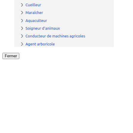
Fermer
Fermer
le détail de l'offre
/
Offre
sur
Offre précéden