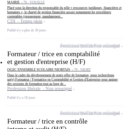
MAIRIE -
79 - VOUILLE
Placé sous la direction du responsable du pôle « ressources juridiques, financières et
humaines », le chargé de gestion financière assure notamment les procédures
comptables (engagement, mandatement...
CDI - Temps plein
Publié il y a plus de 30 jours
Ajouter cette offre à ma sélection
Profession libérale
Non renseigné
Formateur / trice en comptabilité
et gestion d'entreprise (H/F)
OGEC ENSEMBLE SCOLAIRE NIORTAIS -
79 - NIORT
Dans le cadre du développement de notre offre de formation, nous recherchons
un(e) Formateur / Formatrice en Comptabilité et Gestion d'Entreprise pour animer
des sessions de formation tout au long de...
Profession libérale - Non renseigné
Publié il y a 18 jours
Ajouter cette offre à ma sélection
Profession libérale
Non renseigné
Formateur / trice en contrôle
interne et audit (H/F)