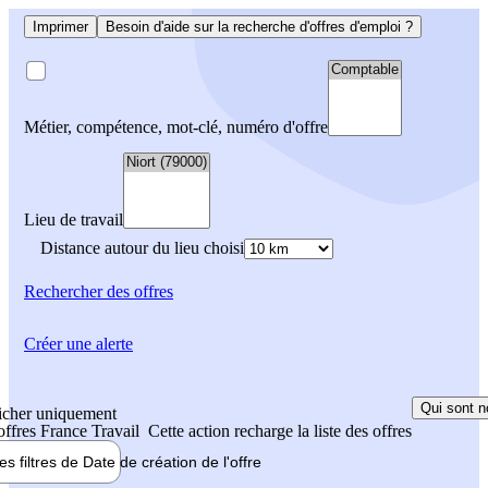
Imprimer
Besoin d'aide sur la recherche d'offres d'emploi ?
Métier, compétence, mot-clé, numéro d'offre
Lieu de travail
Distance autour du lieu choisi
Rechercher
des offres
Créer une alerte
Qui sont n
icher uniquement
 offres France Travail
Cette action recharge la liste des offres
les filtres de
Date de création
de l'offre