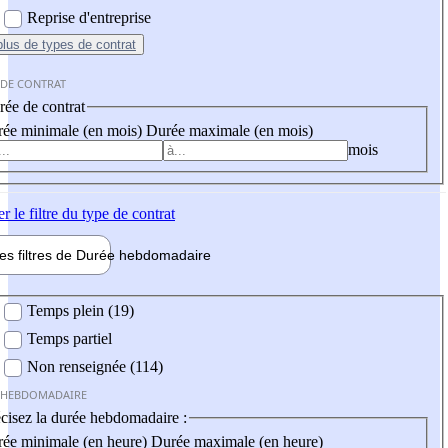
Reprise d'entreprise
plus
de types de contrat
 DE CONTRAT
ée de contrat
ée minimale (en mois)
Durée maximale (en mois)
mois
er
le filtre du type de contrat
les filtres de
Durée hebdo
madaire
 hebdomadaire
Temps plein (19)
Temps partiel
Non renseignée (114)
 HEBDOMADAIRE
cisez la durée hebdomadaire :
ée minimale (en heure)
Durée maximale (en heure)