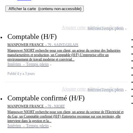
Afficher la carte
(contenu non-accessible)
Ajouter cette offre à ma sélection
Intérim
Temps plein
Comptable (H/F)
MANPOWER FRANCE -
79 - SAINT-GELAIS
Manpower NIORT recherche pour son client, un acteur du secteur des Industries
manufacturières et production, un Comptable (H/F) L'entreprise offre un
environnement de travail moderne et convivial...
Intérim - Temps plein
Publié il y a 3 jours
Ajouter cette offre à ma sélection
Intérim
Temps plein
Comptable confirmé (H/F)
MANPOWER FRANCE -
79 - NIORT
Manpower NIORT recherche pour son client, un acteur du secteur de l'Electricité et
du Gaz, un Comptable confirmé (H/F) Entreprise reconnue sur son territoire, elle
intervient dans la gestion et la...
Intérim - Temps plein