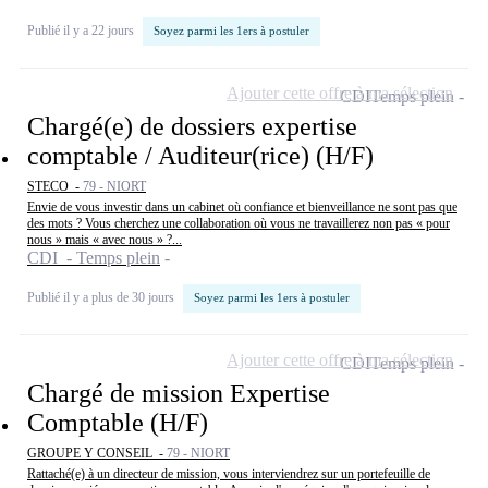
Publié il y a 22 jours
Soyez parmi les 1ers à postuler
Ajouter cette offre à ma sélection
CDI
Temps plein
Chargé(e) de dossiers expertise
comptable / Auditeur(rice) (H/F)
STECO -
79 - NIORT
Envie de vous investir dans un cabinet où confiance et bienveillance ne sont pas que
des mots ? Vous cherchez une collaboration où vous ne travaillerez non pas « pour
nous » mais « avec nous » ?...
CDI - Temps plein
Publié il y a plus de 30 jours
Soyez parmi les 1ers à postuler
Ajouter cette offre à ma sélection
CDI
Temps plein
Chargé de mission Expertise
Comptable (H/F)
GROUPE Y CONSEIL -
79 - NIORT
Rattaché(e) à un directeur de mission, vous interviendrez sur un portefeuille de