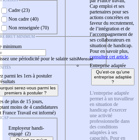
IFICATION
par France travail,
Cap emploi et ses
Cadre (23)
partenaires pour ses
actions concrètes en
Non cadre (40)
faveur du recrutement,
Non renseignée (70)
de l’intégration et de
l’accompagnement de
IRE BRUT MINIMUM
ses collaborateurs en
situation de handicap.
re minimum
Pour en savoir plus,
consultez cet article
.
ssez une périodicité pour le salaire saisi
Entreprise adaptée
NITÉS
Qu'est-ce qu'une
z parmi les 1ers à postuler
entreprise adaptée
résultats
?
urquoi serez-vous parmi les
L'entreprise adaptée
premiers à postuler ?
permet à un travailleur
es de plus de 15 jours,
en situation de
tant moins de 4 candidatures
handicap d'exercer
t France Travail est informé)
une activité
ICAP
professionnelle dans
des conditions
Employeur handi-
adaptées à ses
engagé (2)
capacités. Pour en
Qu'est-ce qu'un